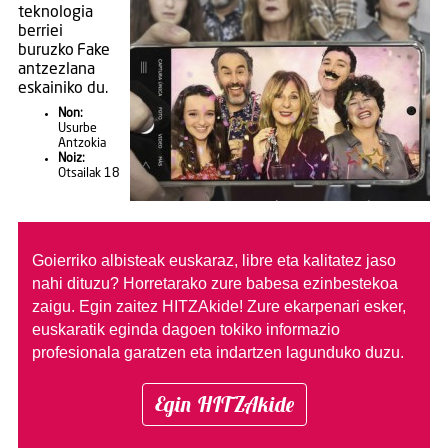
teknologia
berriei
buruzko Fake
antzezlana
eskainiko du.
Non:
Usurbe
Antzokia
Noiz:
Otsailak 18
Goierriko albisteak euskaraz, libre eta kalitatez jaso
nahi dituzu?
Horretarako zure babesa ezinbestekoa
zaigu. Egin zaitez HITZAkide!
Zure ekarpenari esker,
euskaratik eginda dagoen tokiko informazio
profesionala garatzen eta indartzen lagunduko duzu.
Egin HITZAkide