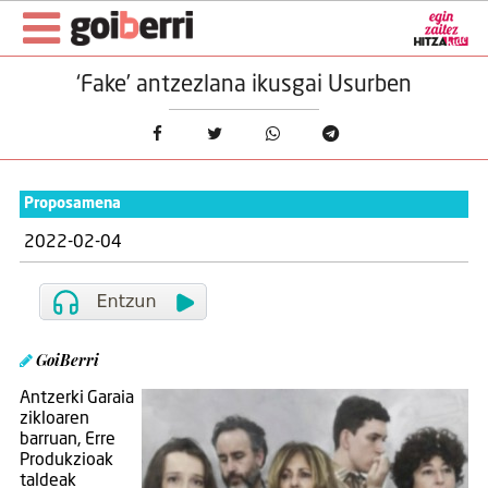
‘Fake’ antzezlana ikusgai Usurben
Proposamena
2022-02-04
GoiBerri
Antzerki Garaia
zikloaren
barruan, Erre
Produkzioak
taldeak