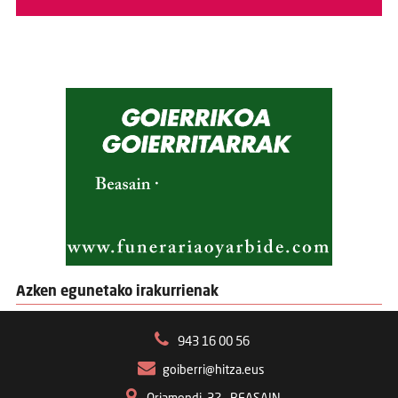
Azken egunetako irakurrienak
943 16 00 56
goiberri@hitza.eus