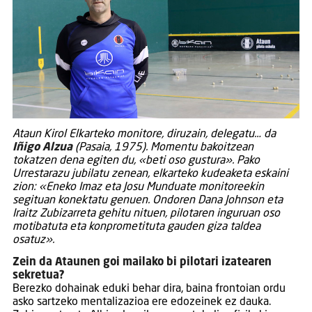
Ataun Kirol Elkarteko monitore, diruzain, delegatu… da
Iñigo Alzua
(Pasaia, 1975). Momentu bakoitzean
tokatzen dena egiten du, «beti oso gustura». Pako
Urrestarazu jubilatu zenean, elkarteko kudeaketa eskaini
zion: «Eneko Imaz eta Josu Munduate monitoreekin
segituan konektatu genuen. Ondoren Dana Johnson eta
Iraitz Zubizarreta gehitu nituen, pilotaren inguruan oso
motibatuta eta konprometituta gauden giza taldea
osatuz».
Zein da Ataunen goi mailako bi pilotari izatearen
sekretua?
Berezko dohainak eduki behar dira, baina frontoian ordu
asko sartzeko mentalizazioa ere edozeinek ez dauka.