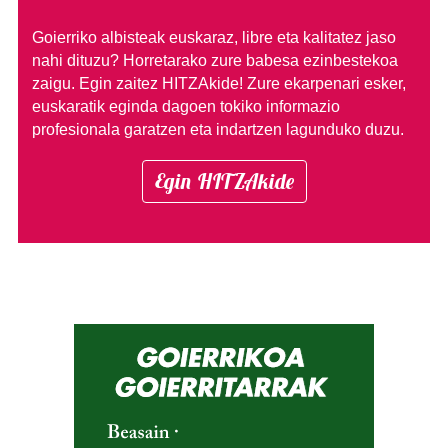
Goierriko albisteak euskaraz, libre eta kalitatez jaso
nahi dituzu?
Horretarako zure babesa ezinbestekoa
zaigu. Egin zaitez HITZAkide!
Zure ekarpenari esker,
euskaratik eginda dagoen tokiko informazio
profesionala garatzen eta indartzen lagunduko duzu.
Egin HITZAkide