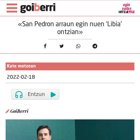
«San Pedron arraun egin nuen ‘Libia’
ontzian»
Kate motzean
2022-02-18
GoiBerri