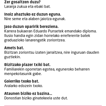
Zer gosaltzen duzu?
Laranja zukua eta ebaki bat.
Inoiz ahaztuko ez duzun eguna.
Nire seme eta alaben jaiotza egunak.
Jaso duzun oparirik bereziena.
Karrera bukaeran Eduardo Punsetek emandako diploma.
Ilusio handia egin zidan horrelako erreferente batek
graduazioko lanarengatik zoriontzea.
Amets bat.
Bizitzan zoriontsu izaten jarraitzea, nire inguruan dauden
guztiekin.
Bizitzako plazer txiki bat.
Familiarekin oporretan egotea, eguneroko beharren
menpekotasunik gabe.
Goierriko txoko bat.
Aralarko edozein txoko.
Ataunen biziko ez bazina…
Donostian biziko ginatekeela uste dut.