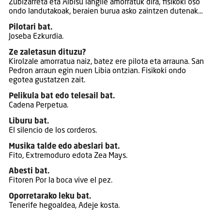
Zubizarreta eta Albisu langile amorratuk dira, fisikoki oso
ondo landutakoak, beraien burua asko zaintzen dutenak…
Pilotari bat.
Joseba Ezkurdia.
Ze zaletasun dituzu?
Kirolzale amorratua naiz, batez ere pilota eta arrauna. San
Pedron arraun egin nuen Libia ontzian. Fisikoki ondo
egotea gustatzen zait.
Pelikula bat edo telesail bat.
Cadena Perpetua.
Liburu bat.
El silencio de los corderos.
Musika talde edo abeslari bat.
Fito, Extremoduro edota Zea Mays.
Abesti bat.
Fitoren Por la boca vive el pez.
Oporretarako leku bat.
Tenerife hegoaldea, Adeje kosta.