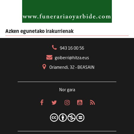
Azken egunetako irakurrienak
943 16 00 56
goiberri@hitza.eus
Oriamendi, 32 – BEASAIN
Nor gara