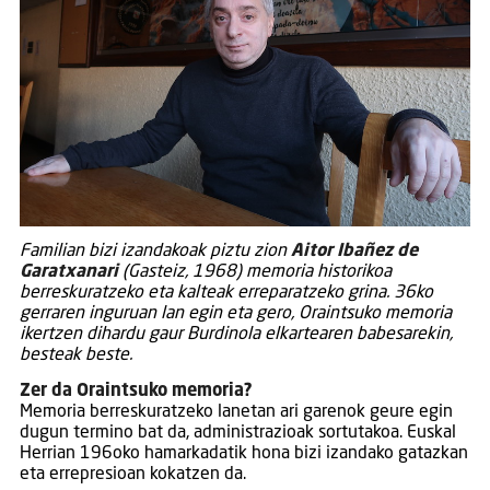
Familian bizi izandakoak piztu zion
Aitor Ibañez de
Garatxanari
(Gasteiz, 1968) memoria historikoa
berreskuratzeko eta kalteak erreparatzeko grina. 36ko
gerraren inguruan lan egin eta gero, Oraintsuko memoria
ikertzen dihardu gaur Burdinola elkartearen babesarekin,
besteak beste.
Zer da Oraintsuko memoria?
Memoria berreskuratzeko lanetan ari garenok geure egin
dugun termino bat da, administrazioak sortutakoa. Euskal
Herrian 196oko hamarkadatik hona bizi izandako gatazkan
eta errepresioan kokatzen da.