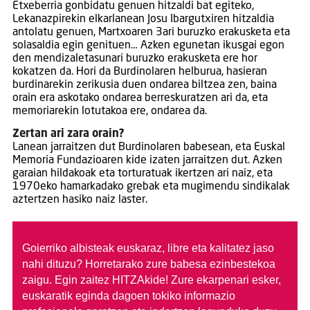
Etxeberria gonbidatu genuen hitzaldi bat egiteko,
Lekanazpirekin elkarlanean Josu Ibargutxiren hitzaldia
antolatu genuen, Martxoaren 3ari buruzko erakusketa eta
solasaldia egin genituen… Azken egunetan ikusgai egon
den mendizaletasunari buruzko erakusketa ere hor
kokatzen da. Hori da Burdinolaren helburua, hasieran
burdinarekin zerikusia duen ondarea biltzea zen, baina
orain era askotako ondarea berreskuratzen ari da, eta
memoriarekin lotutakoa ere, ondarea da.
Zertan ari zara orain?
Lanean jarraitzen dut Burdinolaren babesean, eta Euskal
Memoria Fundazioaren kide izaten jarraitzen dut. Azken
garaian hildakoak eta torturatuak ikertzen ari naiz, eta
1970eko hamarkadako grebak eta mugimendu sindikalak
aztertzen hasiko naiz laster.
Goierriko albisteak euskaraz, libre eta kalitatez jaso
nahi dituzu?
Horretarako zure babesa ezinbestekoa
zaigu. Egin zaitez HITZAkide!
Zure ekarpenari esker,
euskaratik eginda dagoen tokiko informazio