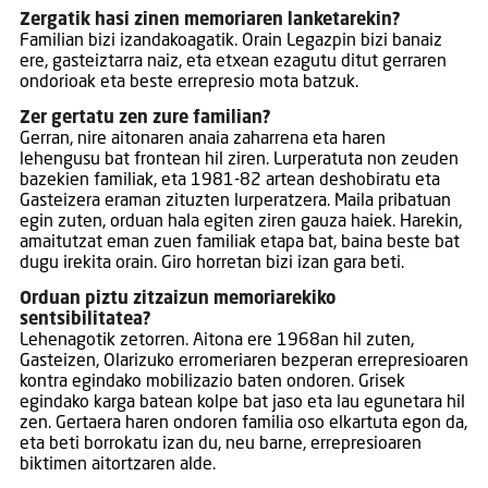
Zergatik hasi zinen memoriaren lanketarekin?
Familian bizi izandakoagatik. Orain Legazpin bizi banaiz
ere, gasteiztarra naiz, eta etxean ezagutu ditut gerraren
ondorioak eta beste errepresio mota batzuk.
Zer gertatu zen zure familian?
Gerran, nire aitonaren anaia zaharrena eta haren
lehengusu bat frontean hil ziren. Lurperatuta non zeuden
bazekien familiak, eta 1981-82 artean deshobiratu eta
Gasteizera eraman zituzten lurperatzera. Maila pribatuan
egin zuten, orduan hala egiten ziren gauza haiek. Harekin,
amaitutzat eman zuen familiak etapa bat, baina beste bat
dugu irekita orain. Giro horretan bizi izan gara beti.
Orduan piztu zitzaizun memoriarekiko
sentsibilitatea?
Lehenagotik zetorren. Aitona ere 1968an hil zuten,
Gasteizen, Olarizuko erromeriaren bezperan errepresioaren
kontra egindako mobilizazio baten ondoren. Grisek
egindako karga batean kolpe bat jaso eta lau egunetara hil
zen. Gertaera haren ondoren familia oso elkartuta egon da,
eta beti borrokatu izan du, neu barne, errepresioaren
biktimen aitortzaren alde.