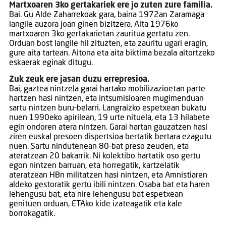
Martxoaren 3ko gertakariek ere jo zuten zure familia.
Bai. Gu Alde Zaharrekoak gara, baina 1972an Zaramaga
langile auzora joan ginen bizitzera. Aita 1976ko
martxoaren 3ko gertakarietan zauritua gertatu zen.
Orduan bost langile hil zituzten, eta zauritu ugari eragin,
gure aita tartean. Aitona eta aita biktima bezala aitortzeko
eskaerak eginak ditugu.
Zuk zeuk ere jasan duzu errepresioa.
Bai, gaztea nintzela garai hartako mobilizazioetan parte
hartzen hasi nintzen, eta intsumisioaren mugimenduan
sartu nintzen buru-belarri. Langraizko espetxean bukatu
nuen 1990eko apirilean, 19 urte nituela, eta 13 hilabete
egin ondoren atera nintzen. Garai hartan gauzatzen hasi
ziren euskal presoen dispertsioa bertatik bertara ezagutu
nuen. Sartu nindutenean 80-bat preso zeuden, eta
ateratzean 20 bakarrik. Ni kolektibo hartatik oso gertu
egon nintzen barruan, eta horregatik, kartzelatik
ateratzean HBn militatzen hasi nintzen, eta Amnistiaren
aldeko gestoratik gertu ibili nintzen. Osaba bat eta haren
lehengusu bat, eta nire lehengusu bat espetxean
genituen orduan, ETAko kide izateagatik eta kale
borrokagatik.