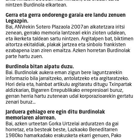
nintzen Burdinola elkartean.
Gerra eta gerra ondorengo garaia ere landu zenuen
Legazpin.
Bai, ANVrekin Sotero Plazaola 2007an alkatetzara iritsi
zenean, gerrako memoria lantzeari ekin zioten udalean,
eta ikerketa taldean sartu nintzen. Argitalpen bat, biktimen
aitortza ekitaldiak, plakak jartzea eta sinbolo frankisten
ezabapena izan ziren emaitza. Azken horretan Burdinolak
parte hartu zuen.
Burdinola bitan aipatu duzu.
Bai. Burdinolak aukera eman zigun bere laguntzarekin
informazio bila jarraitzeko, antolatzeko eta argitaratzeko.
Hori dela eta, hainbat artikulu argitaratu ditugu Txinpartak
aldizkarian, Bigarren Errepublikako errepresioari buruz,
gerran herria hartu zutenean udal korporazioarekin gertatu
zenari buruz…
Jarduera gehiago ere egin ditu Burdinolak
memoriaren alorrean.
Bai, azken urteetan Gorka Urtzelai arduratzen da gai
horretaz, eta besteak beste, Lazkaoko Beneditarren
1980ko hamarkadako erakusketa ekarri genuen, Pako