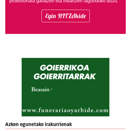
profesionala garatzen eta indartzen lagunduko duzu.
Egin HITZAkide
Azken egunetako irakurrienak