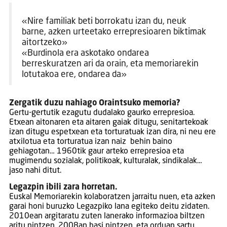
«Nire familiak beti borrokatu izan du, neuk
barne, azken urteetako errepresioaren biktimak
aitortzeko»
«Burdinola era askotako ondarea
berreskuratzen ari da orain, eta memoriarekin
lotutakoa ere, ondarea da»
Zergatik duzu nahiago Oraintsuko memoria?
Gertu-gertutik ezagutu dudalako gaurko errepresioa.
Etxean aitonaren eta aitaren gaiak ditugu, senitartekoak
izan ditugu espetxean eta torturatuak izan dira, ni neu ere
atxilotua eta torturatua izan naiz behin baino
gehiagotan… 1960tik gaur arteko errepresioa eta
mugimendu sozialak, politikoak, kulturalak, sindikalak…
jaso nahi ditut.
Legazpin ibili zara horretan.
Euskal Memoriarekin kolaboratzen jarraitu nuen, eta azken
garai honi buruzko Legazpiko lana egiteko deitu zidaten.
2010ean argitaratu zuten lanerako informazioa biltzen
aritu nintzen. 2008an hasi nintzen, eta orduan sartu