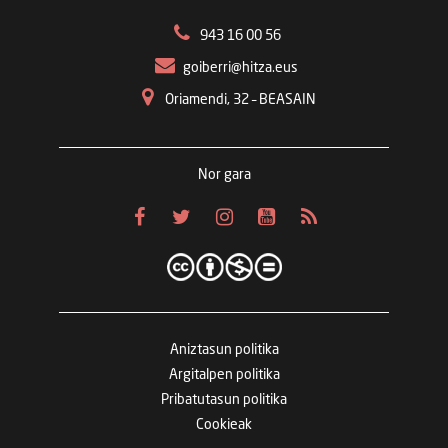
943 16 00 56
goiberri@hitza.eus
Oriamendi, 32 – BEASAIN
Nor gara
Aniztasun politika
Argitalpen politika
Pribatutasun politika
Cookieak