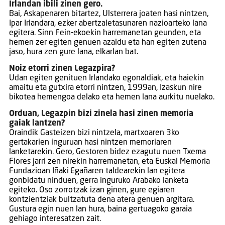
Irlandan ibili zinen gero.
Bai, Askapenaren bitartez, Ulsterrera joaten hasi nintzen,
Ipar Irlandara, ezker abertzaletasunaren nazioarteko lana
egitera. Sinn Fein-ekoekin harremanetan geunden, eta
hemen zer egiten genuen azaldu eta han egiten zutena
jaso, hura zen gure lana, elkarlan bat.
Noiz etorri zinen Legazpira?
Udan egiten genituen Irlandako egonaldiak, eta haiekin
amaitu eta gutxira etorri nintzen, 1999an, Izaskun nire
bikotea hemengoa delako eta hemen lana aurkitu nuelako.
Orduan, Legazpin bizi zinela hasi zinen memoria
gaiak lantzen?
Oraindik Gasteizen bizi nintzela, martxoaren 3ko
gertakarien inguruan hasi nintzen memoriaren
lanketarekin. Gero, Gestoren bidez ezagutu nuen Txema
Flores jarri zen nirekin harremanetan, eta Euskal Memoria
Fundazioan Iñaki Egañaren taldearekin lan egitera
gonbidatu ninduen, gerra inguruko Arabako lanketa
egiteko. Oso zorrotzak izan ginen, gure egiaren
kontzientziak bultzatuta dena atera genuen argitara.
Gustura egin nuen lan hura, baina gertuagoko garaia
gehiago interesatzen zait.