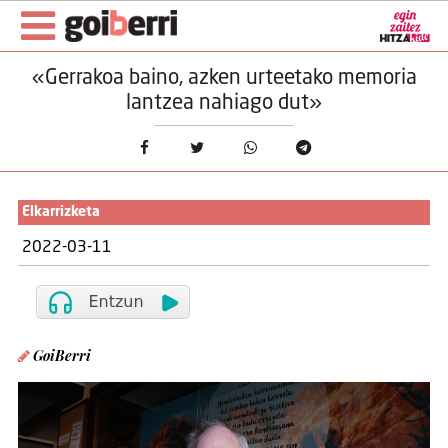
«Gerrakoa baino, azken urteetako memoria
lantzea nahiago dut»
Elkarrizketa
2022-03-11
GoiBerri