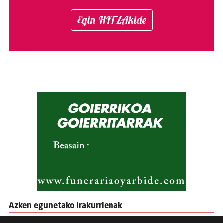
Egin HITZAkide
Azken egunetako irakurrienak