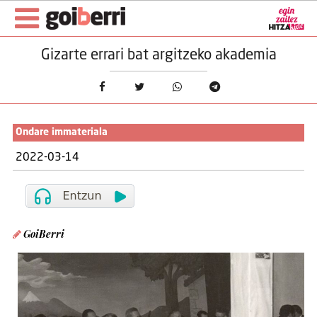
Gizarte errari bat argitzeko akademia
Ondare immateriala
2022-03-14
GoiBerri