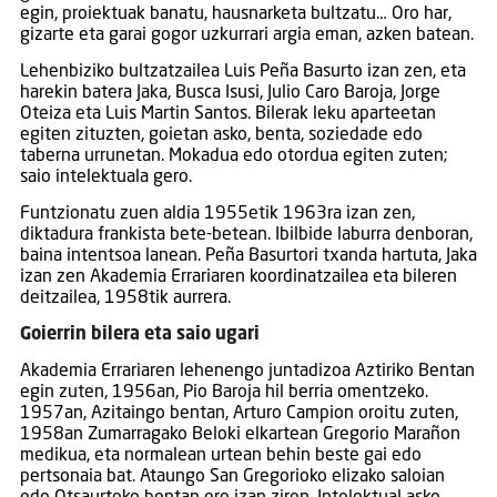
egin, proiektuak banatu, hausnarketa bultzatu… Oro har,
gizarte eta garai gogor uzkurrari argia eman, azken batean.
Lehenbiziko bultzatzailea Luis Peña Basurto izan zen, eta
harekin batera Jaka, Busca Isusi, Julio Caro Baroja, Jorge
Oteiza eta Luis Martin Santos. Bilerak leku aparteetan
egiten zituzten, goietan asko, benta, soziedade edo
taberna urrunetan. Mokadua edo otordua egiten zuten;
saio intelektuala gero.
Funtzionatu zuen aldia 1955etik 1963ra izan zen,
diktadura frankista bete-betean. Ibilbide laburra denboran,
baina intentsoa lanean. Peña Basurtori txanda hartuta, Jaka
izan zen Akademia Errariaren koordinatzailea eta bileren
deitzailea, 1958tik aurrera.
Goierrin bilera eta saio ugari
Akademia Errariaren lehenengo juntadizoa Aztiriko Bentan
egin zuten, 1956an, Pio Baroja hil berria omentzeko.
1957an, Azitaingo bentan, Arturo Campion oroitu zuten,
1958an Zumarragako Beloki elkartean Gregorio Marañon
medikua, eta normalean urtean behin beste gai edo
pertsonaia bat. Ataungo San Gregorioko elizako saloian