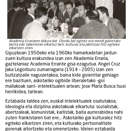
Akademia Errariaren bilkura bat. Otordu bat eginez eta mendi gainetako
benta edo tabernetan elkartuz beti, kulturaz eta jakintzaz hitz egiteko
elkartzen ziren.
Gipuzkoan 1950eko eta 1960ko hamarkadetan jardun
zuen kultura erakundea izan zen Akademia Erraria,
gaztelaniaz Academia Errante gisa ezagutua. Angel Cruz
Jaka Legorburu zumarragarra (1914 – 2005) izan zen
bultzatzaile nagusietakoa, baina kide goierritar gehiago
ere bazituen, askotariko ogibide liberaletako –goi
mailakoak sarri– intelektualen artean; Jose Maria Busca Isusi
herrikidea, tartean.
Eztabaida taldea zen, euskal intelektualek osatutakoa,
ideologia eta diziplina askotakoak elkartuta: sozialistak,
abertzaleak, komunistak, karlistak, baita aurrerabidea nahi
zuten frankistaren bat ere… Askotariko gai kulturalez hitz
egiteko elkartzen ziren, eta kulturako pertsonalitate
gorenak aitortzeko eta omenetzeko. Ideien eztabaida