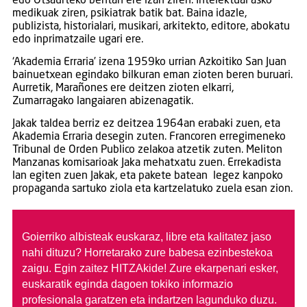
edo Otsaurteko bentan ere izan ziren. Intelektual asko
medikuak ziren, psikiatrak batik bat. Baina idazle,
publizista, historialari, musikari, arkitekto, editore, abokatu
edo inprimatzaile ugari ere.
‘Akademia Erraria’ izena 1959ko urrian Azkoitiko San Juan
bainuetxean egindako bilkuran eman zioten beren buruari.
Aurretik, Marañones ere deitzen zioten elkarri,
Zumarragako langaiaren abizenagatik.
Jakak taldea berriz ez deitzea 1964an erabaki zuen, eta
Akademia Erraria desegin zuten. Francoren erregimeneko
Tribunal de Orden Publico zelakoa atzetik zuten. Meliton
Manzanas komisarioak Jaka mehatxatu zuen. Errekadista
lan egiten zuen Jakak, eta pakete batean legez kanpoko
propaganda sartuko ziola eta kartzelatuko zuela esan zion.
Goierriko albisteak euskaraz, libre eta kalitatez jaso
nahi dituzu?
Horretarako zure babesa ezinbestekoa
zaigu. Egin zaitez HITZAkide!
Zure ekarpenari esker,
euskaratik eginda dagoen tokiko informazio
profesionala garatzen eta indartzen lagunduko duzu.