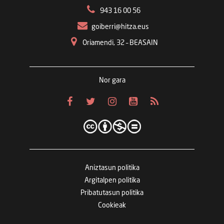
943 16 00 56
goiberri@hitza.eus
Oriamendi, 32 – BEASAIN
Nor gara
Aniztasun politika
Argitalpen politika
Pribatutasun politika
Cookieak