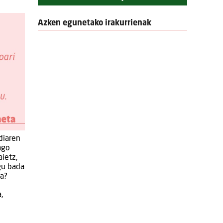
Azken egunetako irakurrienak
ldiaren
ago
ietz,
gu bada
ta?
,