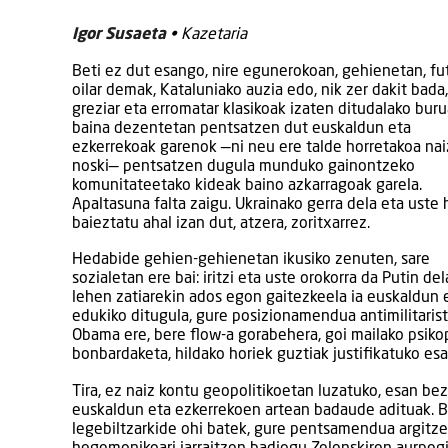
Igor Susaeta
•
Kazetaria
Beti ez dut esango, nire egunerokoan, gehienetan, fu
oilar demak, Kataluniako auzia edo, nik zer dakit bada,
greziar eta erromatar klasikoak izaten ditudalako buru
baina dezentetan pentsatzen dut euskaldun eta
ezkerrekoak garenok —ni neu ere talde horretakoa nai
noski— pentsatzen dugula munduko gainontzeko
komunitateetako kideak baino azkarragoak garela.
Apaltasuna falta zaigu. Ukrainako gerra dela eta uste 
baieztatu ahal izan dut, atzera, zoritxarrez.
Hedabide gehien-gehienetan ikusiko zenuten, sare
sozialetan ere bai: iritzi eta uste orokorra da Putin de
lehen zatiarekin ados egon gaitezkeela ia euskaldun e
edukiko ditugula, gure posizionamendua antimilitarist
Obama ere, bere flow-a gorabehera, goi mailako psikop
bonbardaketa, hildako horiek guztiak justifikatuko es
Tira, ez naiz kontu geopolitikoetan luzatuko, esan beza
euskaldun eta ezkerrekoen artean badaude adituak. Bar
legebiltzarkide ohi batek, gure pentsamendua argitzek