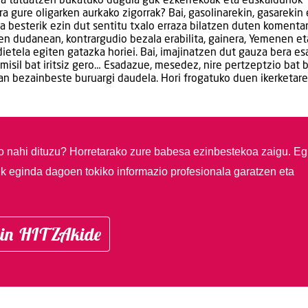
ia tatuatzen bukatuko dugula guk ezkerrekoak eta euskaldunok
ira gure oligarken aurkako zigorrak? Bai, gasolinarekin, gasarekin 
ena besterik ezin dut sentitu txalo erraza bilatzen duten komentar
tzen dudanean, kontrargudio bezala erabilita, gainera, Yemenen et
dietela egiten gatazka horiei. Bai, imajinatzen dut gauza bera e
misil bat iritsiz gero… Esadazue, mesedez, nire pertzeptzio bat 
n bezainbeste buruargi daudela. Hori frogatuko duen ikerketar
so nahi dituzu?
Horretarako zure babesa ezinbestekoa zaigu. Eg
ik eginda dagoen tokiko informazio profesionala garatzen eta
in HITZAkide