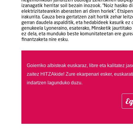
hegemonikoari jarraitzen badiogu Zelenskiren aurpeg
izanagatik herritar soil bezain inozook. “Noiz hasiko d
elektrizitatearekin aberasten ari diren horiek”. Etsip
irakurrita. Gauza bera gertatzen zait hortik zehar lei
gerran daudela aspalditik, eta hedabideek kasurik ez 
genukeela Lyoneraino, esaterako, Minsketik jaurtitako 
ez dela, eta munduko beste komunitateetan ere gurea
finantzaketa nire esku.
Goierriko albisteak euskaraz, libre eta kalitatez ja
zaitez HITZAkide!
Zure ekarpenari esker, euskarat
indartzen lagunduko duzu.
Eg