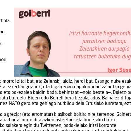
tbola,
an,
z,
hori
la morroi zital bat, eta Zelenski, aldiz, heroi bat. Esango nuke esa
ta ezkertiar guztiok, eta bigarrenari dagokionean zalantza gehi
a eta bakezalea baldin bada, behintzat —nola bestela—. Baietz-ba
ata bat dela, Biden edo Borrell bera bezala, ados. Baina ez ditu
anez NATO gero eta gehiago hurbildu dela Errusiako lurretara, ez
la greziar (eta erromatar) klasikoak baitira nire terrenoa. Gainera
ra-barra loratu dira azken asteetan, eta horietako batek,
o saiakera egin du Twitterren, badakielako iritzi korronte