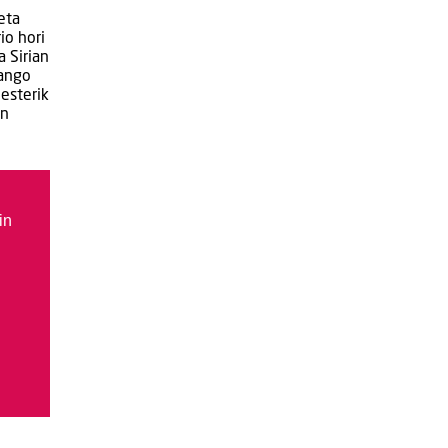
eta
io hori
a Sirian
sango
besterik
en
in