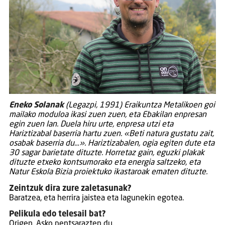
Eneko Solanak
(Legazpi, 1991) Eraikuntza Metalikoen goi
mailako moduloa ikasi zuen zuen, eta Ebakilan enpresan
egin zuen lan. Duela hiru urte, enpresa utzi eta
Hariztizabal baserria hartu zuen. «Beti natura gustatu zait,
osabak baserria du…». Hariztizabalen, ogia egiten dute eta
30 sagar barietate dituzte. Horretaz gain, eguzki plakak
dituzte etxeko kontsumorako eta energia saltzeko, eta
Natur Eskola Bizia proiektuko ikastaroak ematen dituzte.
Zeintzuk dira zure zaletasunak?
Baratzea, eta herrira jaistea eta lagunekin egotea.
Pelikula edo telesail bat?
Origen. Asko pentsarazten du.