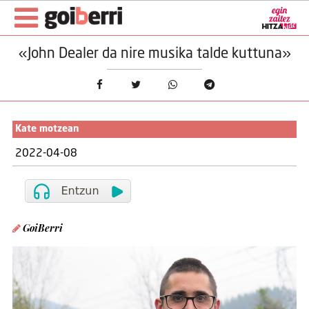
«John Dealer da nire musika talde kuttuna»
Kate motzean
2022-04-08
GoiBerri