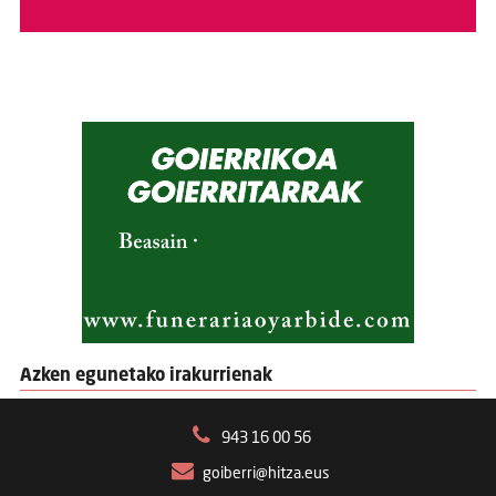
Azken egunetako irakurrienak
943 16 00 56
goiberri@hitza.eus