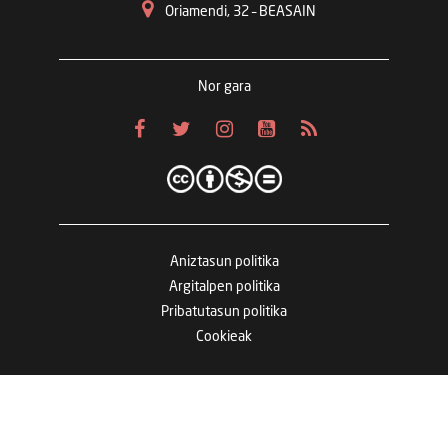
Oriamendi, 32 – BEASAIN
Nor gara
Aniztasun politika
Argitalpen politika
Pribatutasun politika
Cookieak