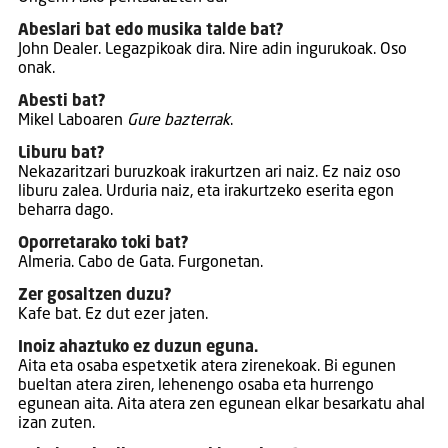
Abeslari bat edo musika talde bat?
John Dealer. Legazpikoak dira. Nire adin ingurukoak. Oso
onak.
Abesti bat?
Mikel Laboaren
Gure bazterrak
.
Liburu bat?
Nekazaritzari buruzkoak irakurtzen ari naiz. Ez naiz oso
liburu zalea. Urduria naiz, eta irakurtzeko eserita egon
beharra dago.
Oporretarako toki bat?
Almeria. Cabo de Gata. Furgonetan.
Zer gosaltzen duzu?
Kafe bat. Ez dut ezer jaten.
Inoiz ahaztuko ez duzun eguna.
Aita eta osaba espetxetik atera zirenekoak. Bi egunen
bueltan atera ziren, lehenengo osaba eta hurrengo
egunean aita. Aita atera zen egunean elkar besarkatu ahal
izan zuten.