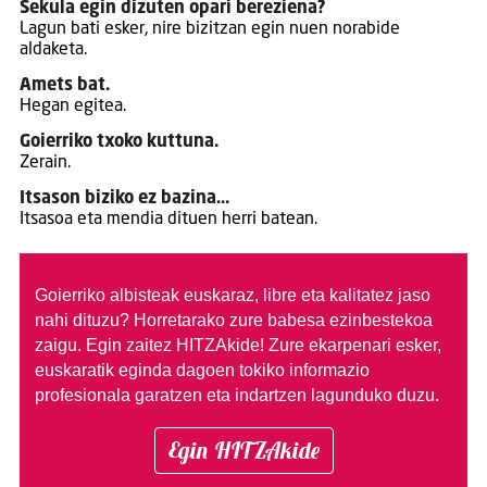
Sekula egin dizuten opari bereziena?
Lagun bati esker, nire bizitzan egin nuen norabide
aldaketa.
Amets bat.
Hegan egitea.
Goierriko txoko kuttuna.
Zerain.
Itsason biziko ez bazina…
Itsasoa eta mendia dituen herri batean.
Goierriko albisteak euskaraz, libre eta kalitatez jaso
nahi dituzu?
Horretarako zure babesa ezinbestekoa
zaigu. Egin zaitez HITZAkide!
Zure ekarpenari esker,
euskaratik eginda dagoen tokiko informazio
profesionala garatzen eta indartzen lagunduko duzu.
Egin HITZAkide