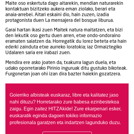
Maite oso eskertuta dago aitarekin, mendian naturarekin
kontaktuan bizitzeko aukera eman ziolako, berari eta
anaia-arrebei. Aitari eskaini dio, hain zuzen, izadia
protagonista duen La mensajera del bosque liburua.
Garai hartan ikasi zuen Maitek natura maitatzen, eta bizi
den lekutik oso gertu duen arren, etxe ondo-ondoraino
eramaten saiatzen da. Horregatik du lorez beteta eta hain
ederki zainduta etxe aurreko loratokia; iaz Ormaiztegiko
Udalaren saria ere irabazi zuen.
Mendira ere asko joaten da, txakurra lagun duela, eta
udako oporretarako Pirinio inguruak ditu gustuko bikoteak.
Furgonetan joan ohi izan dira bazter haiekin gozatzera.
Goierriko albisteak euskaraz, libre eta kalitatez jaso
nahi dituzu?
Horretarako zure babesa ezinbestekoa
zaigu. Egin zaitez HITZAkide!
Zure ekarpenari esker,
euskaratik eginda dagoen tokiko informazio
profesionala garatzen eta indartzen lagunduko duzu.