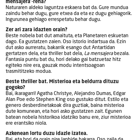
mensajera’-rena?
Naturaren aldeko laguntza eskaera bat da. Gure mundua
zaindu behar dugu, gure etxea da eta ez dugu gehiagorik.
Ingurunea gehiago errespetatu behar dugu.
Zer ari zara idazten orain?
Beste nobela bat dut amaituta, eta Planetaren eskuetan
dago. Ea gustatzen zaien. Oso istorio indartsua da. Ezin
dut asko aurreratu, bakarrik esango dut Antartidan
gertatzen dela, eta thriller bat dela,
La mensajera
bezala.
Fantasia puntu bat du, hori delako gai batzuetaz hitz
egiteko nire era, gauzak modu intentsoagoan
trasmititzeko modua.
Beste thriller bat. Misterioa eta beldurra dituzu
gogoko?
Bai, ikaragarri! Agatha Christye, Alejandro Dumas, Edgar
Alan Poe edo Stephen King oso gustuko ditut. Estilo eta
genero desberdinetakoak dira guztiak, baina misterioa
dute komunean, eta hori asko gustatzen zait. Egunen
batean nobela historikoa idatziko banu ere, ziur misterioa
ere erantsiko niola.
Azkenean lortu duzu idazle izatea.
Bai, eta hori da orain nire lanbide bakarra. Oso zaila da