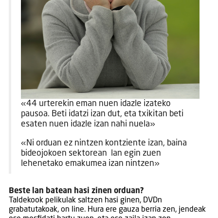
«44 urterekin eman nuen idazle izateko
pausoa. Beti idatzi izan dut, eta txikitan beti
esaten nuen idazle izan nahi nuela»
«Ni orduan ez nintzen kontziente izan, baina
bideojokoen sektorean lan egin zuen
lehenetako emakumea izan nintzen»
Beste lan batean hasi zinen orduan?
Taldekook pelikulak saltzen hasi ginen, DVDn
grabatutakoak, on line. Hura ere gauza berria zen, jendeak