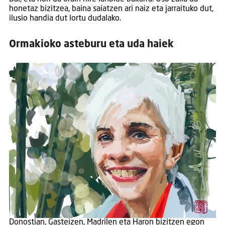
honetaz bizitzea, baina saiatzen ari naiz eta jarraituko dut,
ilusio handia dut lortu dudalako.
Ormakioko asteburu eta uda haiek
Donostian, Gasteizen, Madrilen eta Haron bizitzen egon