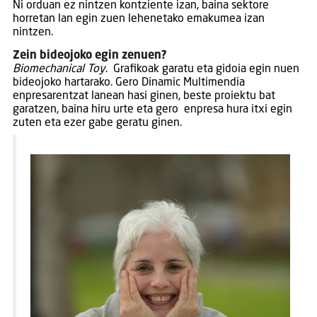
Ni orduan ez nintzen kontziente izan, baina sektore
horretan lan egin zuen lehenetako emakumea izan
nintzen.
Zein bideojoko egin zenuen?
Biomechanical Toy
. Grafikoak garatu eta gidoia egin nuen
bideojoko hartarako. Gero Dinamic Multimendia
enpresarentzat lanean hasi ginen, beste proiektu bat
garatzen, baina hiru urte eta gero enpresa hura itxi egin
zuten eta ezer gabe geratu ginen.