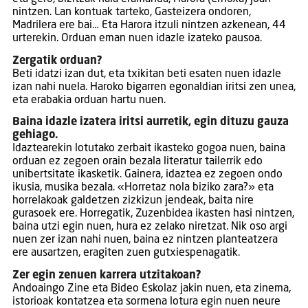
nintzen. Lan kontuak tarteko, Gasteizera ondoren,
Madrilera ere bai… Eta Harora itzuli nintzen azkenean, 44
urterekin. Orduan eman nuen idazle izateko pausoa.
Zergatik orduan?
Beti idatzi izan dut, eta txikitan beti esaten nuen idazle
izan nahi nuela. Haroko bigarren egonaldian iritsi zen unea,
eta erabakia orduan hartu nuen.
Baina idazle izatera iritsi aurretik, egin dituzu gauza
gehiago.
Idaztearekin lotutako zerbait ikasteko gogoa nuen, baina
orduan ez zegoen orain bezala literatur tailerrik edo
unibertsitate ikasketik. Gainera, idaztea ez zegoen ondo
ikusia, musika bezala. «Horretaz nola biziko zara?» eta
horrelakoak galdetzen zizkizun jendeak, baita nire
gurasoek ere. Horregatik, Zuzenbidea ikasten hasi nintzen,
baina utzi egin nuen, hura ez zelako niretzat. Nik oso argi
nuen zer izan nahi nuen, baina ez nintzen planteatzera
ere ausartzen, eragiten zuen gutxiespenagatik.
Zer egin zenuen karrera utzitakoan?
Andoaingo Zine eta Bideo Eskolaz jakin nuen, eta zinema,
istorioak kontatzea eta sormena lotura egin nuen neure