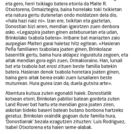
eta gero, herri txikiago batera etorria da Maite R.
Otxotorena, Ormaiztegira, baina horrelako toki txikietan
eta natura gertu dutenetan ondo moldatzen dela dio,
«hala hazi naiz ni». Izan ere, txikitan eta gaztetan,
Donostian bizi arren, mendian igarotzen zuen denbora
asko. «Legazpira joaten ginen asteburuetan eta udan,
Brinkolako txabola batera». Irribarre bat marrazten zaio
aurpegian Maiteri garai haietaz hitz egitean. «Hasieran
Peña familiaren txabolara joaten ginen, Brinkolazar
baserritik gertu, baina hura aldapez inguratuta zegoen, eta
aitak mendian gora egin zuen, Ormakioraino. Han, lursail
bat eta txabola bat erosi zituen beste familia batekin
batera. Hasieran denok txabola horretara joaten ginen,
baina gero aitak berea eraiki zuen lursailaren beste
muturrean. Hura gurea izan da, duela gutxira arte».
Abentura kutsua zuten egonaldi haiek. Donostiatik
kotxean etorri, Brinkolan pabilioi batean gordeta zuten
Land Rover bat hartu eta mendian gora joaten ziren,
askotan bideko baserri batean butano bonbona hartzeko
geratuz. Brinkolan oraindik gogoan dute familia hura,
‘Donostiarrak’ bezala ezagutzen zituzten: Luis Rodriguez,
Isabel Otxotorena eta haien seme-alabak.