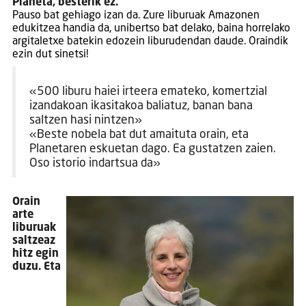
Planeta, besterik ez.
Pauso bat gehiago izan da. Zure liburuak Amazonen
edukitzea handia da, unibertso bat delako, baina horrelako
argitaletxe batekin edozein liburudendan daude. Oraindik
ezin dut sinetsi!
«500 liburu haiei irteera emateko, komertzial
izandakoan ikasitakoa baliatuz, banan bana
saltzen hasi nintzen»
«Beste nobela bat dut amaituta orain, eta
Planetaren eskuetan dago. Ea gustatzen zaien.
Oso istorio indartsua da»
Orain
arte
liburuak
saltzeaz
hitz egin
duzu. Eta