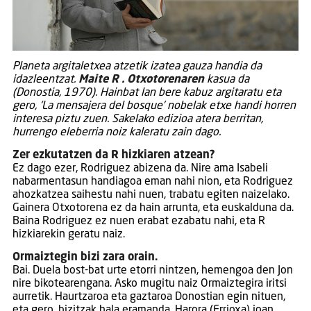
Planeta argitaletxea atzetik izatea gauza handia da
idazleentzat.
Maite R . Otxotorenaren
kasua da
(Donostia, 1970). Hainbat lan bere kabuz argitaratu eta
gero, ‘La mensajera del bosque’ nobelak etxe handi horren
interesa piztu zuen. Sakelako edizioa atera berritan,
hurrengo eleberria noiz kaleratu zain dago.
Zer ezkutatzen da R hizkiaren atzean?
Ez dago ezer, Rodriguez abizena da. Nire ama Isabeli
nabarmentasun handiagoa eman nahi nion, eta Rodriguez
ahozkatzea saihestu nahi nuen, trabatu egiten naizelako.
Gainera Otxotorena ez da hain arrunta, eta euskalduna da.
Baina Rodriguez ez nuen erabat ezabatu nahi, eta R
hizkiarekin geratu naiz.
Ormaiztegin bizi zara orain.
Bai. Duela bost-bat urte etorri nintzen, hemengoa den Jon
nire bikotearengana. Asko mugitu naiz Ormaiztegira iritsi
aurretik. Haurtzaroa eta gaztaroa Donostian egin nituen,
eta gero, bizitzak hala eramanda, Harora (Errioxa) joan