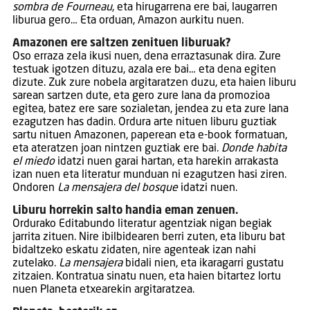
sombra de Fourneau
, eta hirugarrena ere bai, laugarren
liburua gero… Eta orduan, Amazon aurkitu nuen.
Amazonen ere saltzen zenituen liburuak?
Oso erraza zela ikusi nuen, dena erraztasunak dira. Zure
testuak igotzen dituzu, azala ere bai… eta dena egiten
dizute. Zuk zure nobela argitaratzen duzu, eta haien liburu
sarean sartzen dute, eta gero zure lana da promozioa
egitea, batez ere sare sozialetan, jendea zu eta zure lana
ezagutzen has dadin. Ordura arte nituen liburu guztiak
sartu nituen Amazonen, paperean eta e-book formatuan,
eta ateratzen joan nintzen guztiak ere bai.
Donde habita
el miedo
idatzi nuen garai hartan, eta harekin arrakasta
izan nuen eta literatur munduan ni ezagutzen hasi ziren.
Ondoren
La mensajera del bosque
idatzi nuen.
Liburu horrekin salto handia eman zenuen.
Ordurako Editabundo literatur agentziak nigan begiak
jarrita zituen. Nire ibilbidearen berri zuten, eta liburu bat
bidaltzeko eskatu zidaten, nire agenteak izan nahi
zutelako.
La mensajera
bidali nien, eta ikaragarri gustatu
zitzaien. Kontratua sinatu nuen, eta haien bitartez lortu
nuen Planeta etxearekin argitaratzea.