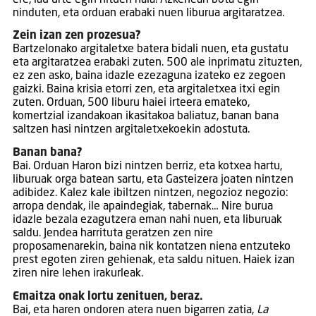
ninduten, eta orduan erabaki nuen liburua argitaratzea.
Zein izan zen prozesua?
Bartzelonako argitaletxe batera bidali nuen, eta gustatu
eta argitaratzea erabaki zuten. 500 ale inprimatu zituzten,
ez zen asko, baina idazle ezezaguna izateko ez zegoen
gaizki. Baina krisia etorri zen, eta argitaletxea itxi egin
zuten. Orduan, 500 liburu haiei irteera emateko,
komertzial izandakoan ikasitakoa baliatuz, banan bana
saltzen hasi nintzen argitaletxekoekin adostuta.
Banan bana?
Bai. Orduan Haron bizi nintzen berriz, eta kotxea hartu,
liburuak orga batean sartu, eta Gasteizera joaten nintzen
adibidez. Kalez kale ibiltzen nintzen, negozioz negozio:
arropa dendak, ile apaindegiak, tabernak… Nire burua
idazle bezala ezagutzera eman nahi nuen, eta liburuak
saldu. Jendea harrituta geratzen zen nire
proposamenarekin, baina nik kontatzen niena entzuteko
prest egoten ziren gehienak, eta saldu nituen. Haiek izan
ziren nire lehen irakurleak.
Emaitza onak lortu zenituen, beraz.
Bai, eta haren ondoren atera nuen bigarren zatia,
La