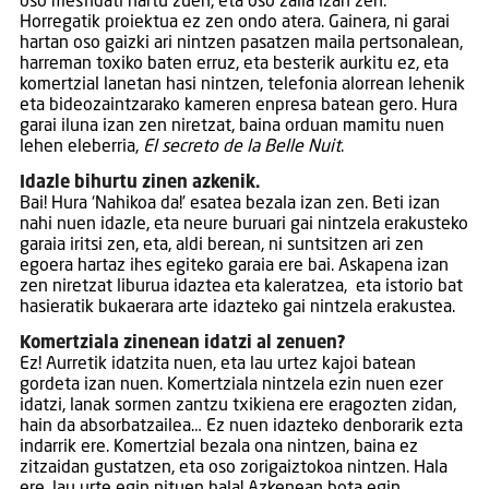
oso mesfidati hartu zuen, eta oso zaila izan zen.
Horregatik proiektua ez zen ondo atera. Gainera, ni garai
hartan oso gaizki ari nintzen pasatzen maila pertsonalean,
harreman toxiko baten erruz, eta besterik aurkitu ez, eta
komertzial lanetan hasi nintzen, telefonia alorrean lehenik
eta bideozaintzarako kameren enpresa batean gero. Hura
garai iluna izan zen niretzat, baina orduan mamitu nuen
lehen eleberria,
El secreto de la Belle Nuit
.
Idazle bihurtu zinen azkenik.
Bai! Hura ‘Nahikoa da!’ esatea bezala izan zen. Beti izan
nahi nuen idazle, eta neure buruari gai nintzela erakusteko
garaia iritsi zen, eta, aldi berean, ni suntsitzen ari zen
egoera hartaz ihes egiteko garaia ere bai. Askapena izan
zen niretzat liburua idaztea eta kaleratzea, eta istorio bat
hasieratik bukaerara arte idazteko gai nintzela erakustea.
Komertziala zinenean idatzi al zenuen?
Ez! Aurretik idatzita nuen, eta lau urtez kajoi batean
gordeta izan nuen. Komertziala nintzela ezin nuen ezer
idatzi, lanak sormen zantzu txikiena ere eragozten zidan,
hain da absorbatzailea… Ez nuen idazteko denborarik ezta
indarrik ere. Komertzial bezala ona nintzen, baina ez
zitzaidan gustatzen, eta oso zorigaiztokoa nintzen. Hala
ere, lau urte egin nituen hala! Azkenean bota egin