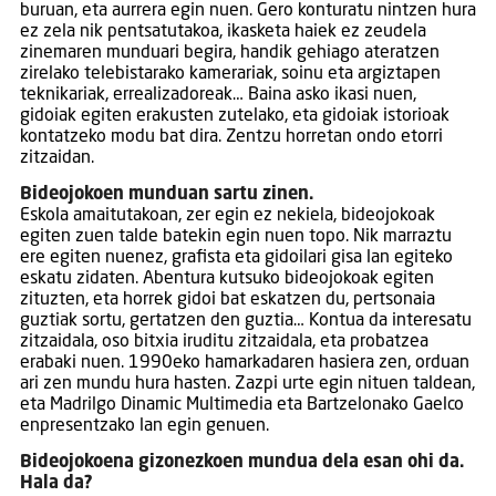
buruan, eta aurrera egin nuen. Gero konturatu nintzen hura
ez zela nik pentsatutakoa, ikasketa haiek ez zeudela
zinemaren munduari begira, handik gehiago ateratzen
zirelako telebistarako kamerariak, soinu eta argiztapen
teknikariak, errealizadoreak… Baina asko ikasi nuen,
gidoiak egiten erakusten zutelako, eta gidoiak istorioak
kontatzeko modu bat dira. Zentzu horretan ondo etorri
zitzaidan.
Bideojokoen munduan sartu zinen.
Eskola amaitutakoan, zer egin ez nekiela, bideojokoak
egiten zuen talde batekin egin nuen topo. Nik marraztu
ere egiten nuenez, grafista eta gidoilari gisa lan egiteko
eskatu zidaten. Abentura kutsuko bideojokoak egiten
zituzten, eta horrek gidoi bat eskatzen du, pertsonaia
guztiak sortu, gertatzen den guztia… Kontua da interesatu
zitzaidala, oso bitxia iruditu zitzaidala, eta probatzea
erabaki nuen. 1990eko hamarkadaren hasiera zen, orduan
ari zen mundu hura hasten. Zazpi urte egin nituen taldean,
eta Madrilgo Dinamic Multimedia eta Bartzelonako Gaelco
enpresentzako lan egin genuen.
Bideojokoena gizonezkoen mundua dela esan ohi da.
Hala da?