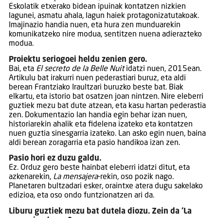
Eskolatik etxerako bidean ipuinak kontatzen nizkien
lagunei, asmatu ahala, lagun haiek protagonizatutakoak.
Imajinazio handia nuen, eta hura zen munduarekin
komunikatzeko nire modua, sentitzen nuena adierazteko
modua.
Proiektu seriogoei heldu zenien gero.
Bai, eta
El secreto de la Belle Nuit
idatzi nuen, 2015ean.
Artikulu bat irakurri nuen pederastiari buruz, eta aldi
berean Frantziako Iraultzari buruzko beste bat. Biak
elkartu, eta istorio bat osatzen joan nintzen. Nire eleberri
guztiek mezu bat dute atzean, eta kasu hartan pederastia
zen. Dokumentazio lan handia egin behar izan nuen,
historiarekin ahalik eta fidelena izateko eta kontatzen
nuen guztia sinesgarria izateko. Lan asko egin nuen, baina
aldi berean zoragarria eta pasio handikoa izan zen.
Pasio hori ez duzu galdu.
Ez. Orduz gero beste hainbat eleberri idatzi ditut, eta
azkenarekin,
La mensajera
-rekin, oso pozik nago.
Planetaren bultzadari esker, oraintxe atera dugu sakelako
edizioa, eta oso ondo funtzionatzen ari da.
Liburu guztiek mezu bat dutela diozu. Zein da ‘La