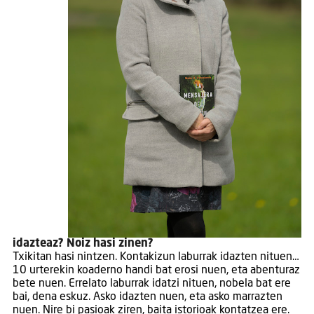
idazteaz? Noiz hasi zinen?
Txikitan hasi nintzen. Kontakizun laburrak idazten nituen…
10 urterekin koaderno handi bat erosi nuen, eta abenturaz
bete nuen. Errelato laburrak idatzi nituen, nobela bat ere
bai, dena eskuz. Asko idazten nuen, eta asko marrazten
nuen. Nire bi pasioak ziren, baita istorioak kontatzea ere.