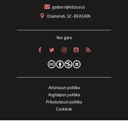
goiberri@hitza.eus
Oriamendi, 32 – BEASAIN
Nor gara
Aniztasun politika
Argitalpen politika
Pribatutasun politika
Cookieak