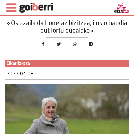
«Oso zaila da honetaz bizitzea, ilusio handia
dut lortu dudalako»
Elkarrizketa
2022-04-08