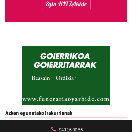
Egin HITZAkide
Azken egunetako irakurrienak
943 16 00 56