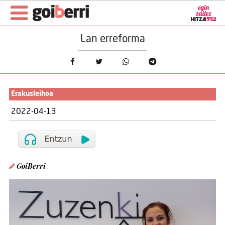
Lan erreforma
Erakusleihoa
2022-04-13
GoiBerri