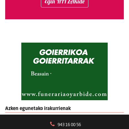
Egin HITZAkide
Azken egunetako irakurrienak
943 16 00 56