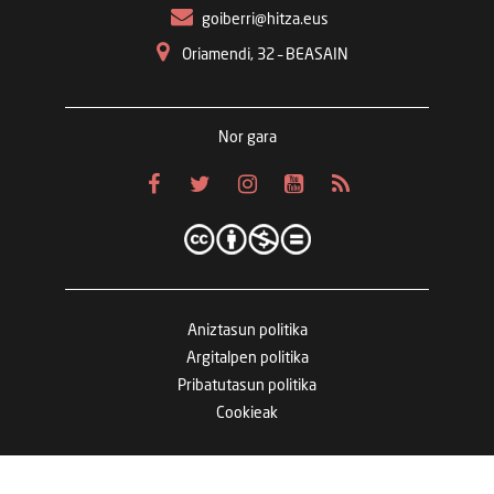
goiberri@hitza.eus
Oriamendi, 32 – BEASAIN
Nor gara
Aniztasun politika
Argitalpen politika
Pribatutasun politika
Cookieak