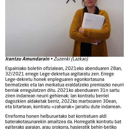
Irantzu Amundarain
• Zuzenki (Lazkao)
Espainiako boletin ofizialean, 2021eko abenduaren 28an,
32/2021 errege Lege-dekretua argitaratu zen. Errege
Lege-dekretu honek enpleguaren egonkortasuna
bermatzeko eta lan merkatua eraldatzeko premiazko neurri
berriak erregulatzen ditu. 2021ko abenduaren 31n sartu
ziren indarrean neurri gehienak; lan kontratu berriei
dagozkien aldaketak berriz, 2022ko martxoaren 30ean,
eta bitartean, kontratu «zaharrak» jarraitu dute indarrean.
Erreforma honen helburuetako bat kontratuen aldi
baterakotasunarekin amaitzea da. Horregatik kontratu bat
egiterako garaian, arau orokorra, hasieratik behin-betiko