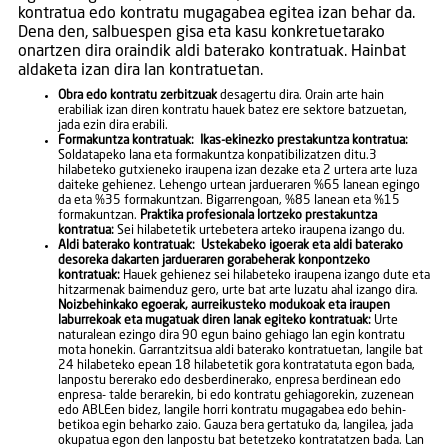
kontratua edo kontratu mugagabea egitea izan behar da.
Dena den, salbuespen gisa eta kasu konkretuetarako
onartzen dira oraindik aldi baterako kontratuak. Hainbat
aldaketa izan dira lan kontratuetan.
Obra edo kontratu zerbitzuak
desagertu dira. Orain arte hain
erabiliak izan diren kontratu hauek batez ere sektore batzuetan,
jada ezin dira erabili.
Formakuntza kontratuak: Ikas-ekinezko prestakuntza kontratua:
Soldatapeko lana eta formakuntza konpatibilizatzen ditu.3
hilabeteko gutxieneko iraupena izan dezake eta 2 urtera arte luza
daiteke gehienez. Lehengo urtean jardueraren %65 lanean egingo
da eta %35 formakuntzan. Bigarrengoan, %85 lanean eta %15
formakuntzan.
Praktika profesionala lortzeko prestakuntza
kontratua:
Sei hilabetetik urtebetera arteko iraupena izango du.
Aldi baterako kontratuak: Ustekabeko igoerak eta aldi baterako
desoreka dakarten jardueraren gorabeherak konpontzeko
kontratuak:
Hauek gehienez sei hilabeteko iraupena izango dute eta
hitzarmenak baimenduz gero, urte bat arte luzatu ahal izango dira.
Noizbehinkako egoerak, aurreikusteko modukoak eta iraupen
laburrekoak eta mugatuak diren lanak egiteko kontratuak:
Urte
naturalean ezingo dira 90 egun baino gehiago lan egin kontratu
mota honekin. Garrantzitsua aldi baterako kontratuetan, langile bat
24 hilabeteko epean 18 hilabetetik gora kontratatuta egon bada,
lanpostu bererako edo desberdinerako, enpresa berdinean edo
enpresa- talde berarekin, bi edo kontratu gehiagorekin, zuzenean
edo ABLEen bidez, langile horri kontratu mugagabea edo behin-
betikoa egin beharko zaio. Gauza bera gertatuko da, langilea, jada
okupatua egon den lanpostu bat betetzeko kontratatzen bada. Lan