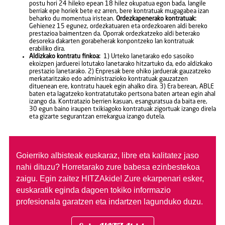
postu hori 24 hileko epean 18 hilez okupatua egon bada, langile
berriak epe horiek bete ez arren, bere kontratuak mugagabea izan
beharko du momentua iristean.
Ordezkapenerako kontratuak:
Gehienez 15 egunez, ordezkatuaren eta ordezkoaren aldi bereko
prestazioa baimentzen da. Oporrak ordezkatzeko aldi beterako
desoreka dakarten gorabeherak konpontzeko lan kontratuak
erabiliko dira.
Aldizkako kontratu finkoa:
1) Urteko lanetarako edo sasoiko
ekoizpen jarduerei lotutako lanetarako hitzartuko da, edo aldizkako
prestazio lanetarako. 2) Enpresak bere ohiko jarduerak gauzatzeko
merkataritzako edo administrazioko kontratuak gauzatzen
dituenean ere, kontratu hauek egin ahalko dira. 3) Era berean, ABLE
baten eta lagatzeko kontratatutako pertsona baten artean egin ahal
izango da. Kontratazio berrien kasuan, esanguratsua da baita ere,
30 egun baino iraupen txikiagoko kontratuak zigortuak izango direla
eta gizarte segurantzan errekargua izango dutela.
Goierriko albisteak euskaraz, libre eta kalitatez jaso
nahi dituzu?
Horretarako zure babesa ezinbestekoa
zaigu. Egin zaitez HITZAkide!
Zure ekarpenari esker,
euskaratik eginda dagoen tokiko informazio
profesionala garatzen eta indartzen lagunduko duzu.