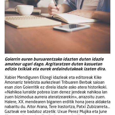
Goierrin euren buruarentzako idazten duten idazle
amateur ugari dago. Argitaratzen duten kasuetan
edizio txikiak eta eurek ordaindutakoak izaten dira.
Xabier Mendiguren Elizegi idazleak eta editoreak Kike
Amonarriz telebista aurkezleari Tribuaren Berbak saioan
esan zion Goierritik ez direla idazle asko atera historikoki.
«Nahikoa lurralde pobrea izan denez jendeak nahikoa lan
zuen bizimodua aurrera ateratzearekin», arrazoitu zuen.
Halere, XX. mendearen bigarren erditik hona joera aldaketa
nabaritu du. Aitor Arana, Tere Irastortza, Patxi Zubizarreta…
Gazteak ere badatoz atzetik: Uxue Perez Mujika eta June