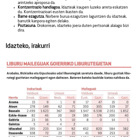
arintzeko aproposa da.
Kontzentrazio handiagoa.
Idazteak iraupen luzeko arreta eskatzen
du. Kontzentrazioari eusten ikasten da.
Barne ezagutza.
Norbere burua ezagutzen laguntzen du idazteak,
barrutik kanpora egiten delako.
Poztasuna.
Orokorrean, idazteko joera duten pertsonak alaiago bizi
dira.
Idazteko, irakurri