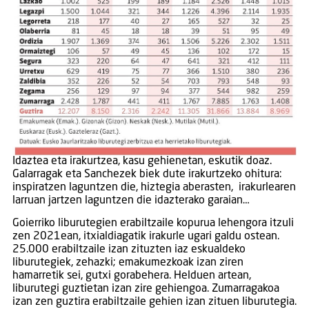
Idaztea eta irakurtzea, kasu gehienetan, eskutik doaz.
Galarragak eta Sanchezek biek dute irakurtzeko ohitura:
inspiratzen laguntzen die, hiztegia aberasten, irakurlearen
larruan jartzen laguntzen die idazterako garaian…
Goierriko liburutegien erabiltzaile kopurua lehengora itzuli
zen 2021ean, itxialdiagatik irakurle ugari galdu ostean.
25.000 erabiltzaile izan zituzten iaz eskualdeko
liburutegiek, zehazki; emakumezkoak izan ziren
hamarretik sei, gutxi gorabehera. Helduen artean,
liburutegi guztietan izan zire gehiengoa. Zumarragakoa
izan zen guztira erabiltzaile gehien izan zituen liburutegia.