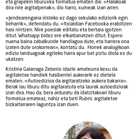
eta grapekin liburuxka formatua ematen die. «Halakoak
dira nire argitalpenak», dio harro, xumeak izan arren.
«Jendearengana iristeko ez dago sekulako ediziorik egin
beharrik», defendatu du. «Itxialdian Facebooka erabiltzen
hasi nintzen. Nire poesiak editatu eta bertara igotzen
ditut. Whatsapp bidez ere elkarbanatzen ditut. Espero
nuena baina zabalkunde handiagoa dute, eta harrera ona
izaten dute orokorrean», kontatu du. Horrek analogikoan
edizio landuagoak egiteko harra apur bat piztu diola ez du
ukatzen.
Kristina Galarraga Zeberio idazle amateurra kexu da
argitaletxe handiek hasiberriei aukerarik ez dietela
ematen. «Autoedizioa da argitaratzeko aukera bakarra».
Berak lau liburu ditu argitaratuta eta laurak autoedizioak
izan dira. Hau da, bera arduratu da idatzitakoari liburu
formatua emateaz, nahiz eta beti Rubric argitaletxe
bizkaitarraren laguntza izan duen.