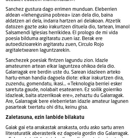
Sanchez gustura dago errimen munduan. Eleberrien
aldean «lehengusina pobrea» izan dela dio, baina
aldatzen ari dela, indarra hartzen ari delakoan. Atzetik
datozen gazte asko irakurtzen dituela dio, tartean, Imanol
Salsamendi Iglesias herrikidea. El prologo de mi vida
poesia bilduma argitaratu zuen iaz. Berak ere
autoedizioarekin argitaratu zuen, Circulo Rojo
argitaletxearen laguntzarekin.
Sanchezek poesiak fintzen lagundu zion. Idazle
amateurren artean elkar laguntzea ohikoa dela dio.
Galarragak ere berdin uste du. Sarean idazleen arteko
hartu-eman handia dagoela diote: elkar irakurtzen dira,
zuzendu, gomendatu, ikasi… «Teknologia berriei esker
saretuta gaude, nolabait esatearren. Ez soilik goierriko
idazleak, baita atzerrikoak ere», zehaztu du Galarragak.
Are, Galarragak bere eleberrietan idazle amateur lagunen
pasarteak txertatu ohi ditu, keinu gisa.
Zaletasuna, ezin lanbide bilakatu
Gaiak gai eta arrakastak arrakasta, ordu asko sartu arren
literaturatik aberasterik ez dagoela gordin dio Galarragak.