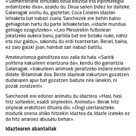
«Salmentetatik lortutako dirua edizioa eta inprimategia
ordaintzeko dira», azaldu du. Dirua sarien bidez lor daiteke.
Galarragak oroitu du, gaztetan, Coca Colaren idazlan
lehiaketa bat irabazi zuela. Sanchezek ere behin baino
gehiagotan hartu du parte lehiaketetan, «idazle mundua
gehiago ezagutzeko». «Leo Messirekin futbolean
jokatzeko aukera banu, partida bat ere botako nuke, nahiz
eta ziur galdu», sakondu du erdi txantxetan. Berari, baina,
ez zaio gaizki joan, hainbat sari irabazi baititu.
Amateurismoa gainditzea oso zaila da hala. «Saririk
politena irakurleen erantzuna da», kendu dio garrantzia
Galarragak. «Irakurleen animoek jarraitzeko indarra ematen
didate. Bitaminak dira. Beste idazleak irakurtzen gozatzen
dudanaren apur bat gozatzen badute nire lanekin, ni
pozak zoratzen!».
Sanchezek ere edonor animatu du idaztera. «Hasi, hasi
hitz solteekin, esaldi sinpleekin. Animatu». Berak hitz
sinpleak erabiltzen dituela dio. «Ongi ulertarazteko
modurik onena ohiko hitzekin idaztea da. Idazle izateko ez
da hitz arraroez abusatu behar».
Idaztearen abantailak