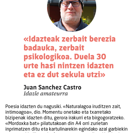
Poesia idazten du nagusiki. «Naturalagoa iruditzen zait,
intimoagoa», dio. Momentu onetako eta txarretako
bizipenak idazten ditu, gerora irakurri eta birgogoratzeko.
«Mordoxka bat» pilatutakoan din A4 orri zurietan
inprimatzen ditu eta kartulinarekin egindako azal garbiekin