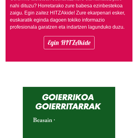
nahi dituzu?
Horretarako zure babesa ezinbestekoa
zaigu. Egin zaitez HITZAkide!
Zure ekarpenari esker,
euskaratik eginda dagoen tokiko informazio
profesionala garatzen eta indartzen lagunduko duzu.
Egin HITZAkide