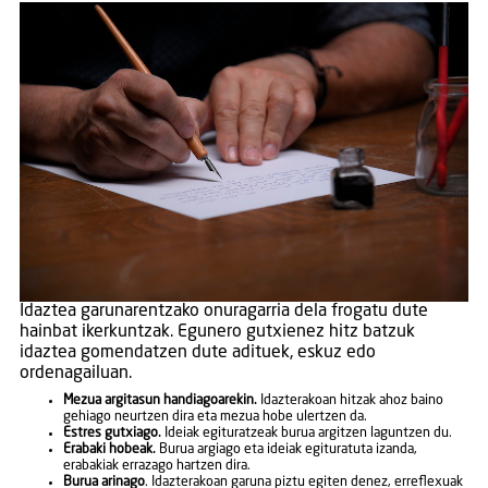
Idaztea garunarentzako onuragarria dela frogatu dute
hainbat ikerkuntzak. Egunero gutxienez hitz batzuk
idaztea gomendatzen dute adituek, eskuz edo
ordenagailuan.
Mezua argitasun handiagoarekin.
Idazterakoan hitzak ahoz baino
gehiago neurtzen dira eta mezua hobe ulertzen da.
Estres gutxiago.
Ideiak egituratzeak burua argitzen laguntzen du.
Erabaki hobeak.
Burua argiago eta ideiak egituratuta izanda,
erabakiak errazago hartzen dira.
Burua arinago
. Idazterakoan garuna piztu egiten denez, erreflexuak