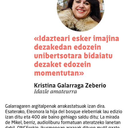
Galarragaren argitalpenak arrakastatsuak izan dira.
Esaterako, Eleonora la hija del bosque eleberriak lau edizio
izan ditu eta 400 ale baino gehiago saldu ditu; La mirada
de Mikel, berriz, audioliburu formatuan ateratzeko lanetan