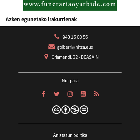
Azken egunetako irakurrienak
943 16 00 56
goiberri@hitza.eus
Oriamendi, 32 – BEASAIN
Nor gara
Aniztasun politika