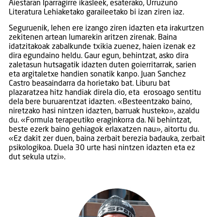
Aiestaran Iparragirre ikasleek, esaterako, Urruzuno
Literatura Lehiaketako garaileetako bi izan ziren iaz.
Seguruenik, lehen ere izango ziren idazten eta irakurtzen
zekitenen artean lumarekin aritzen zirenak. Baina
idatzitakoak zabalkunde txikia zuenez, haien izenak ez
dira egundaino heldu. Gaur egun, behintzat, asko dira
zaletasun hutsagatik idazten duten goierritarrak, sarien
eta argitaletxe handien sonatik kanpo. Juan Sanchez
Castro beasaindarra da horietako bat. Liburu bat
plazaratzea hitz handiak direla dio, eta erosoago sentitu
dela bere buruarentzat idazten. «Besteentzako baino,
niretzako hasi nintzen idazten, barruak husteko», azaldu
du. «Formula terapeutiko eraginkorra da. Ni behintzat,
beste ezerk baino gehiagok erlaxatzen nau», aitortu du.
«Ez dakit zer duen, baina zerbait berezia badauka, zerbait
psikologikoa. Duela 30 urte hasi nintzen idazten eta ez
dut sekula utzi».