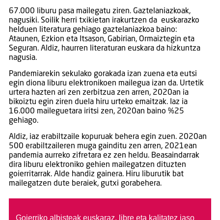
67.000 liburu pasa mailegatu ziren. Gaztelaniazkoak,
nagusiki. Soilik herri txikietan irakurtzen da euskarazko
helduen literatura gehiago gaztelaniazkoa baino:
Ataunen, Ezkion eta Itsason, Gabirian, Ormaiztegin eta
Seguran. Aldiz, haurren literaturan euskara da hizkuntza
nagusia.
Pandemiarekin sekulako gorakada izan zuena eta eutsi
egin diona liburu elektronikoen mailegua izan da. Urtetik
urtera hazten ari zen zerbitzua zen arren, 2020an ia
bikoiztu egin ziren duela hiru urteko emaitzak. Iaz ia
16.000 maileguetara iritsi zen, 2020an baino %25
gehiago.
Aldiz, iaz erabiltzaile kopuruak behera egin zuen. 2020an
500 erabiltzaileren muga gainditu zen arren, 2021ean
pandemia aurreko zifretara ez zen heldu. Beasaindarrak
dira liburu elektroniko gehien mailegatzen dituzten
goierritarrak. Alde handiz gainera. Hiru liburutik bat
mailegatzen dute beraiek, gutxi gorabehera.
Goierriko albisteak euskaraz, libre eta kalitatez jaso