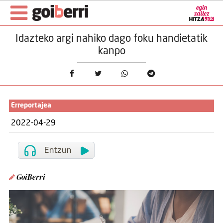
Idazteko argi nahiko dago foku handietatik
kanpo
Erreportajea
2022-04-29
GoiBerri