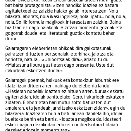
dabil ONCErekin, ikusmenean arazoak dituen mutil gazte
bat baita protagonista. «Izen handiko idazlea ez bazara
argitaletxeei ez zaizkie halako gaiak interesatzen. Nola
bilakatu aberats, nola ikasi ingelesa, nola ligatu… nola, nola,
nola. Soilik formula magikoak interesatzen zaizkie. Baina
bizitzan ez dago halakorik. Bizitzan momentu gozoak eta
gogorrak daude, eta literaturak guztiak kontatu behar
ditu».
Galarragaren eleberrietan ohikoak dira gaixotasunak
pairatzen dituzten pertsonaiak, etorkinak, jaiotza eta
heriotza, natura… «Unibertsalak dira», arrazoitu du.
«Maitasuna liburu guztietan dago presente. Uste dut
irakurleak eskertzen duela».
Galarragak poemak, haikuak eta kontakizun laburrak ere
idatzi izan dituen arren, nahiago du eleberria landu.
«Hasieran nobelak idazten ez nituen arren, buruak eskatu
egiten zidan, ideiak banituelako. Gero, irakurleek eskatzen
zidaten. Eleberrietan hari mutur solte bat uzten dut
amaieran, eta jendeak jarraitzeko eskatzen zidan», egin du
bilakaera. Idazlearen burua beti lanean dabilela dio, ideiai
bueltaka behin eta berriz. «Idaztea magikoa da. Idazteari
esker imajina dezakedan edozein unibertsotara bidaiatu
dezaket edozein momentutan».