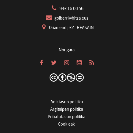
943 16 00 56
goiberri@hitza.eus
Oriamendi, 32 – BEASAIN
Nor gara
Aniztasun politika
Argitalpen politika
Pribatutasun politika
Cookieak