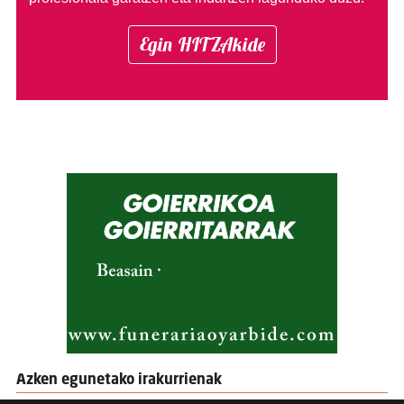
Egin HITZAkide
Azken egunetako irakurrienak