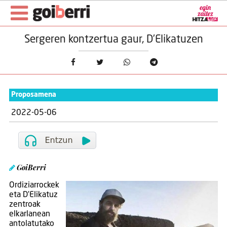
Sergeren kontzertua gaur, D’Elikatuzen
Proposamena
2022-05-06
GoiBerri
Ordiziarrockek
eta D’Elikatuz
zentroak
elkarlanean
antolatutako