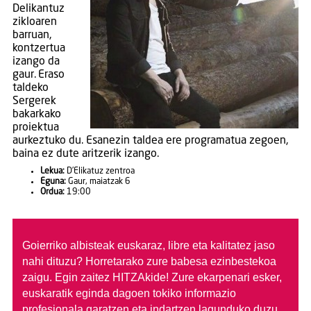
Delikantuz
zikloaren
barruan,
kontzertua
izango da
gaur. Eraso
taldeko
Sergerek
bakarkako
proiektua
aurkeztuko du. Esanezin taldea ere programatua zegoen,
baina ez dute aritzerik izango.
Lekua:
D’Elikatuz zentroa
Eguna:
Gaur, maiatzak 6
Ordua:
19:00
Goierriko albisteak euskaraz, libre eta kalitatez jaso
nahi dituzu?
Horretarako zure babesa ezinbestekoa
zaigu. Egin zaitez HITZAkide!
Zure ekarpenari esker,
euskaratik eginda dagoen tokiko informazio
profesionala garatzen eta indartzen lagunduko duzu.