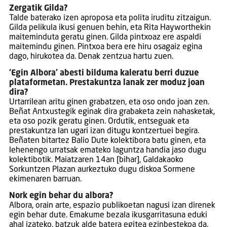
Zergatik Gilda?
Talde baterako izen aproposa eta polita iruditu zitzaigun.
Gilda pelikula ikusi genuen behin, eta Rita Hayworthekin
maiteminduta geratu ginen. Gilda pintxoaz ere aspaldi
maitemindu ginen. Pintxoa bera ere hiru osagaiz egina
dago, hirukotea da. Denak zentzua hartu zuen.
‘Egin Albora’ abesti bilduma kaleratu berri duzue
plataformetan. Prestakuntza lanak zer moduz joan
dira?
Urtarrilean aritu ginen grabatzen, eta oso ondo joan zen.
Beñat Antxustegik eginak dira grabaketa zein nahasketak,
eta oso pozik geratu ginen. Ordutik, entseguak eta
prestakuntza lan ugari izan ditugu kontzertuei begira.
Beñaten bitartez Balio Dute kolektibora batu ginen, eta
lehenengo urratsak emateko laguntza handia jaso dugu
kolektibotik. Maiatzaren 14an [bihar], Galdakaoko
Sorkuntzen Plazan aurkeztuko dugu diskoa Sormene
ekimenaren barruan.
Nork egin behar du albora?
Albora, orain arte, espazio publikoetan nagusi izan direnek
egin behar dute. Emakume bezala ikusgarritasuna eduki
ahal izateko, batzuk alde batera egitea ezinbestekoa da.