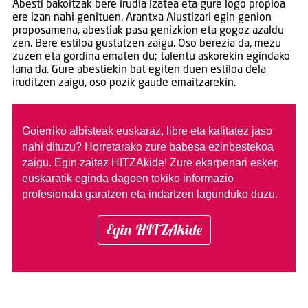
Abesti bakoitzak bere irudia izatea eta gure logo propioa
ere izan nahi genituen. Arantxa Alustizari egin genion
proposamena, abestiak pasa genizkion eta gogoz azaldu
zen. Bere estiloa gustatzen zaigu. Oso berezia da, mezu
zuzen eta gordina ematen du; talentu askorekin egindako
lana da. Gure abestiekin bat egiten duen estiloa dela
iruditzen zaigu, oso pozik gaude emaitzarekin.
Goierriko albisteak euskaraz, libre eta kalitatez jaso
nahi dituzu?
Horretarako zure babesa ezinbestekoa
zaigu. Egin zaitez HITZAkide!
Zure ekarpenari esker,
euskaratik eginda dagoen tokiko informazio
profesionala garatzen eta indartzen lagunduko duzu.
Egin HITZAkide