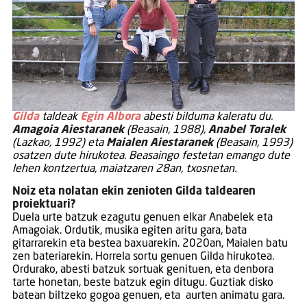
Gilda
taldeak
Egin Albora
abesti bilduma kaleratu du.
Amagoia Aiestaranek
(Beasain, 1988),
Anabel Toralek
(Lazkao, 1992) eta
Maialen Aiestaranek
(Beasain, 1993)
osatzen dute hirukotea. Beasaingo festetan emango dute
lehen kontzertua, maiatzaren 28an, txosnetan.
Noiz eta nolatan ekin zenioten Gilda taldearen
proiektuari?
Duela urte batzuk ezagutu genuen elkar Anabelek eta
Amagoiak. Ordutik, musika egiten aritu gara, bata
gitarrarekin eta bestea baxuarekin. 2020an, Maialen batu
zen bateriarekin. Horrela sortu genuen Gilda hirukotea.
Ordurako, abesti batzuk sortuak genituen, eta denbora
tarte honetan, beste batzuk egin ditugu. Guztiak disko
batean biltzeko gogoa genuen, eta aurten animatu gara.