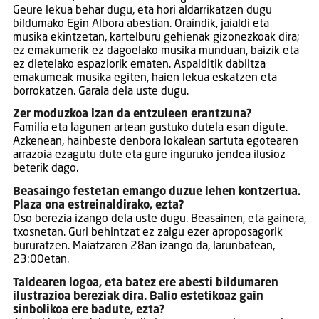
Geure lekua behar dugu, eta hori aldarrikatzen dugu
bildumako Egin Albora abestian. Oraindik, jaialdi eta
musika ekintzetan, kartelburu gehienak gizonezkoak dira;
ez emakumerik ez dagoelako musika munduan, baizik eta
ez dietelako espaziorik ematen. Aspalditik dabiltza
emakumeak musika egiten, haien lekua eskatzen eta
borrokatzen. Garaia dela uste dugu.
Zer moduzkoa izan da entzuleen erantzuna?
Familia eta lagunen artean gustuko dutela esan digute.
Azkenean, hainbeste denbora lokalean sartuta egotearen
arrazoia ezagutu dute eta gure inguruko jendea ilusioz
beterik dago.
Beasaingo festetan emango duzue lehen kontzertua.
Plaza ona estreinaldirako, ezta?
Oso berezia izango dela uste dugu. Beasainen, eta gainera,
txosnetan. Guri behintzat ez zaigu ezer aproposagorik
bururatzen. Maiatzaren 28an izango da, larunbatean,
23:00etan.
Taldearen logoa, eta batez ere abesti bildumaren
ilustrazioa bereziak dira. Balio estetikoaz gain
sinbolikoa ere badute, ezta?