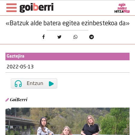
«Batzuk alde batera egitea ezinbestekoa da»
Gaztejira
2022-05-13
GoiBerri