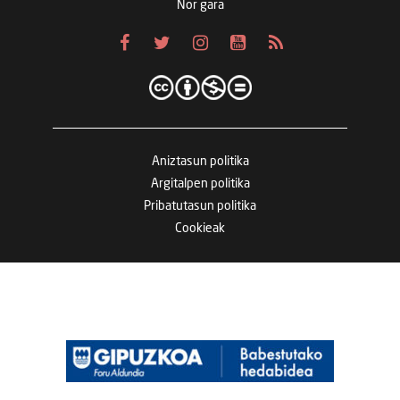
Nor gara
Aniztasun politika
Argitalpen politika
Pribatutasun politika
Cookieak