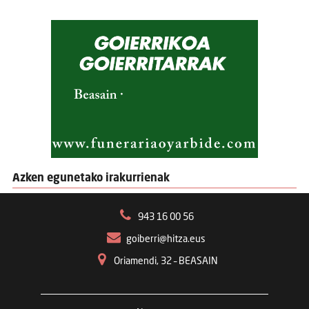
Azken egunetako irakurrienak
943 16 00 56
goiberri@hitza.eus
Oriamendi, 32 – BEASAIN