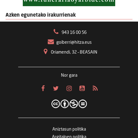
Azken egunetako irakurrienak
943 16 00 56
goiberri@hitza.eus
Oriamendi, 32 – BEASAIN
Nor gara
Aniztasun politika
Argitalpen politika