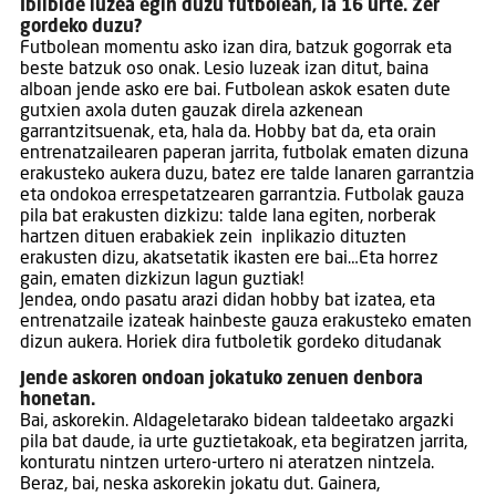
Ibilbide luzea egin duzu futbolean, ia 16 urte. Zer
gordeko duzu?
Futbolean momentu asko izan dira, batzuk gogorrak eta
beste batzuk oso onak. Lesio luzeak izan ditut, baina
alboan jende asko ere bai. Futbolean askok esaten dute
gutxien axola duten gauzak direla azkenean
garrantzitsuenak, eta, hala da. Hobby bat da, eta orain
entrenatzailearen paperan jarrita, futbolak ematen dizuna
erakusteko aukera duzu, batez ere talde lanaren garrantzia
eta ondokoa errespetatzearen garrantzia. Futbolak gauza
pila bat erakusten dizkizu: talde lana egiten, norberak
hartzen dituen erabakiek zein inplikazio dituzten
erakusten dizu, akatsetatik ikasten ere bai…Eta horrez
gain, ematen dizkizun lagun guztiak!
Jendea, ondo pasatu arazi didan hobby bat izatea, eta
entrenatzaile izateak hainbeste gauza erakusteko ematen
dizun aukera. Horiek dira futboletik gordeko ditudanak
Jende askoren ondoan jokatuko zenuen denbora
honetan.
Bai, askorekin. Aldageletarako bidean taldeetako argazki
pila bat daude, ia urte guztietakoak, eta begiratzen jarrita,
konturatu nintzen urtero-urtero ni ateratzen nintzela.
Beraz, bai, neska askorekin jokatu dut. Gainera,