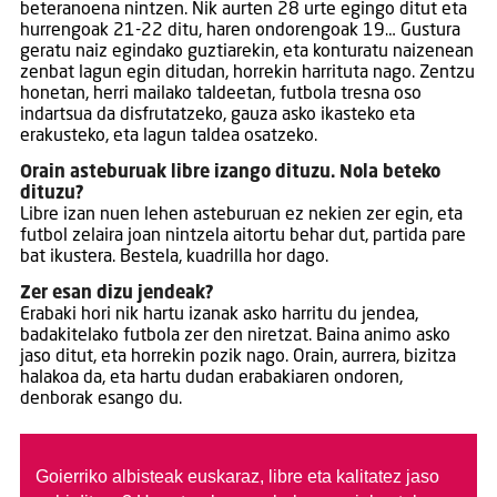
beteranoena nintzen. Nik aurten 28 urte egingo ditut eta
hurrengoak 21-22 ditu, haren ondorengoak 19… Gustura
geratu naiz egindako guztiarekin, eta konturatu naizenean
zenbat lagun egin ditudan, horrekin harrituta nago. Zentzu
honetan, herri mailako taldeetan, futbola tresna oso
indartsua da disfrutatzeko, gauza asko ikasteko eta
erakusteko, eta lagun taldea osatzeko.
Orain asteburuak libre izango dituzu. Nola beteko
dituzu?
Libre izan nuen lehen asteburuan ez nekien zer egin, eta
futbol zelaira joan nintzela aitortu behar dut, partida pare
bat ikustera. Bestela, kuadrilla hor dago.
Zer esan dizu jendeak?
Erabaki hori nik hartu izanak asko harritu du jendea,
badakitelako futbola zer den niretzat. Baina animo asko
jaso ditut, eta horrekin pozik nago. Orain, aurrera, bizitza
halakoa da, eta hartu dudan erabakiaren ondoren,
denborak esango du.
Goierriko albisteak euskaraz, libre eta kalitatez jaso