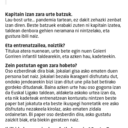
Kapitain izan zara urte batzuk.
Lau-bost urte… pandemia tartean, ez dakit zehazki zenbat
izan diren. Beste batzuek erabaki zuten ni kapitain izatea,
taldean denbora gehien neramana ni nintzelako, eta
gustura ibili naiz.
Eta entrenatzailea, noiztik?
Titulua atera nuenean, urte bete egin nuen Goierri
Gorriren infantil taldearekin, eta azken hau, kadeteekin.
Zein postutan egon zara hobeto?
Oso ezberdinak dira biak. Jokalari gisa asko ematen duen
persona bat naiz. Jokalari bezala ikaragarri disfrutatu dut,
ondoko jendearekin bizi izan ditut une pila bat betirako
gordeko ditudanak. Baina azken urte hau oso gogorra izan
da Euskal Ligako taldean, aldaketa askoko urtea izan da,
eta nik kadeteak entrenatzean konturatu nintzen beste
paper bat jokatuta eta beste ikuspegi horretatik ere asko
disfrutatu nezakeela kirolaz, asko ematen zidala
ordainetan. Bi paper oso desberdin dira, asko gustatu
zaizkit biak, eta biekin geratzen naiz.