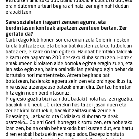
eta aurten amaituko dut. Baina futbola erabat utzi dut, eta
orain datorren urteari begira ari naiz, zer egin nahi dudan
erabakitzen.
Sare sozialetan iragarri zenuen agurra, eta
berdintasun kontuak aipatzen zenituen bertan. Zer
gertatu da?
Garbi dago klub honen sorrera eman zela Goierrin nesken
kirola bultzatzeko, eta behar bat ikusten zelako, futbolean
batez ere, elkarrekin lan egiteko. Hainbat herritako taldeak
elkartu eta bapatean 200 neskako kluba sortu zen. Horrek
emakumeen kirolaren alde borroka egitea eragin zuen, eta
lan asko egin zen, baina oraindik lan gehiago egin behar da
lortutako hori mantentzeko. Atzera begirada bat
botatzean, hasierako egoera zein zen eta oraingoa ikusita,
nire ustez atzerapauso batzuk eman dira. Zentzu horretan
hitz egin nuen berdintasunaz.
Progresio guztia bizi izan dut, badakit nola hasi zen guztia,
badakik nik neuk 10 urterekin hasita zer jasan nuen eta
zer ez kirol kontuekin, badakit zailtasunak zeudela
Beasaingo, Lazkaoko eta Ordiziako klubetan taldeak
osatzeko… Goierri Gorri horregatik sortu zen, eta hoberako
izan zen, baina orain beherakada bat ikusten dut, eta hartu
diren erabaki batzuekin ez nago ados. Dezepzionatuta