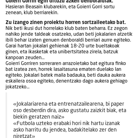
Goierri Gorrin egin dituzu azken denboraldiak.
Hasieran Beasain klubarekin, eta Goierri Gorri sortu
zenean, klub berriarekin.
Zu izango zinen proiektu horren sortzaileetako bat.
Nik beti ikusi dut horrelako klub baten beharra. Ez zegon
nahiko jende taldeak osatzeko, udan beti jokalarien atzetik
ibili behar izaten genuen denboraldi berriari aurre egiteko.
Garai hartan jokalari gehienak 18-20 urte bueltakoak
ginen, eta ikasketak eta unibertsitatea zirela, batzuk
kanpoan zeuden…
Goierri Gorriren sorreraren arrazoietako bat egitura finko
bat izatea zen, horrek lasaitasuna ematen duelako lan
egiteko. Jokalari batek maila badauka, beti dauka aukera
eskailera osoa egiteko, denentzako dago aukera gehiago
jokatzeko…
«Jokalariarena eta entrenatzailearena, bi paper
oso desberdin dira, asko gustatu zaizkit biak, eta
biekin geratzen naiz»
«Futbola uzteko erabaki hori nik hartu izanak
asko harritu du jendea, badakitelako zer den
niretzat»