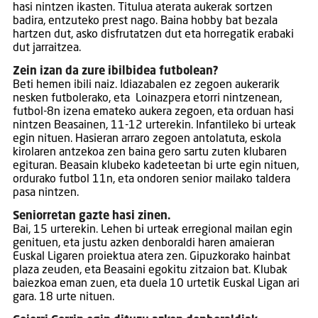
hasi nintzen ikasten. Titulua aterata aukerak sortzen
badira, entzuteko prest nago. Baina hobby bat bezala
hartzen dut, asko disfrutatzen dut eta horregatik erabaki
dut jarraitzea.
Zein izan da zure ibilbidea futbolean?
Beti hemen ibili naiz. Idiazabalen ez zegoen aukerarik
nesken futbolerako, eta Loinazpera etorri nintzenean,
futbol-8n izena emateko aukera zegoen, eta orduan hasi
nintzen Beasainen, 11-12 urterekin. Infantileko bi urteak
egin nituen. Hasieran arraro zegoen antolatuta, eskola
kirolaren antzekoa zen baina gero sartu zuten klubaren
egituran. Beasain klubeko kadeteetan bi urte egin nituen,
ordurako futbol 11n, eta ondoren senior mailako taldera
pasa nintzen.
Seniorretan gazte hasi zinen.
Bai, 15 urterekin. Lehen bi urteak erregional mailan egin
genituen, eta justu azken denboraldi haren amaieran
Euskal Ligaren proiektua atera zen. Gipuzkorako hainbat
plaza zeuden, eta Beasaini egokitu zitzaion bat. Klubak
baiezkoa eman zuen, eta duela 10 urtetik Euskal Ligan ari
gara. 18 urte nituen.