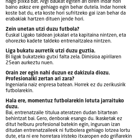
nago pixka bat. Argi daukat egiten ari diren indar hori
baino askoz ere gehiago egin behar dutela. Indar horrek
koste bat du, eta koste hori sufritzeko gai izan behar da
erabakiak hartzen dituen jende hori.
Zein unetan utzi duzu futbola?
Euskal Ligako taldean jokalari eta kapitaina nintzen, eta
ohorezko kadete taldeko entrenaitzalea nintzen.
Liga bukatu aurretik utzi duzu guztia.
Bi ligak bukatzeko gutxi falta zela. Dimisioa apirilaren
25ean aurkeztu nuen.
Orain zer egin nahi duzun ez dakizula diozu.
Profesionalki zertan ari zara?
Ingeniaria naiz enpresa batean. Horrek ez du zerikusirik
futbolarekin.
Hala ere, momentuz futbolarekin lotuta jarraituko
duzu.
Bai, entrenatzaile titulua ateratzen dudan bitartean
behintzat bai. Gero, denborak esango du. Ikasketak ez
ditut helburu profesional batekin egin, inguruan izan
ditudan entrenatzaileek ni futbolera gehiago lotzea lortu
dute, eta ni ere horretara iristeko itxaropen edo griñarekin