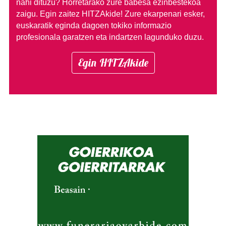
nahi dituzu?
Horretarako zure babesa ezinbestekoa
zaigu. Egin zaitez HITZAkide!
Zure ekarpenari esker,
euskaratik eginda dagoen tokiko informazio
profesionala garatzen eta indartzen lagunduko duzu.
Egin HITZAkide