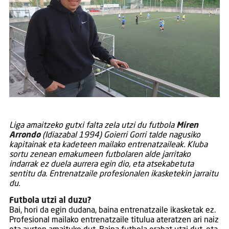
Liga amaitzeko gutxi falta zela utzi du futbola
Miren
Arrondo
(Idiazabal 1994) Goierri Gorri talde nagusiko
kapitainak eta kadeteen mailako entrenatzaileak. Kluba
sortu zenean emakumeen futbolaren alde jarritako
indarrak ez duela aurrera egin dio, eta atsekabetuta
sentitu da. Entrenatzaile profesionalen ikasketekin jarraitu
du.
Futbola utzi al duzu?
Bai, hori da egin dudana, baina entrenatzaile ikasketak ez.
Profesional mailako entrenatzaile titulua ateratzen ari naiz