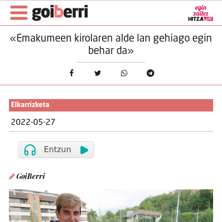
«Emakumeen kirolaren alde lan gehiago egin
behar da»
Elkarrizketa
2022-05-27
GoiBerri