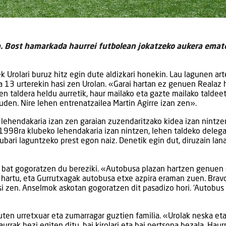
 da. Bost hamarkada haurrei futbolean jokatzeko aukera emat
k Urolari buruz hitz egin dute aldizkari honekin. Lau lagunen ar
 13 urterekin hasi zen Urolan. «Garai hartan ez genuen Realaz 
en taldera heldu aurretik, haur mailako eta gazte mailako taldee
euden. Nire lehen entrenatzailea Martin Agirre izan zen».
 lehendakaria izan zen garaian zuzendaritzako kidea izan nintze
 1998ra klubeko lehendakaria izan nintzen, lehen taldeko deleg
ubari laguntzeko prest egon naiz. Denetik egin dut, diruzain lana
ko bat gogoratzen du bereziki. «Autobusa plazan hartzen genuen 
lo hartu, eta Gurrutxagak autobusa etxe azpira eraman zuen. Brav
si zen. Anselmok askotan gogoratzen dit pasadizo hori. ‘Autobus
duten urretxuar eta zumarragar guztien familia. «Urolak neska et