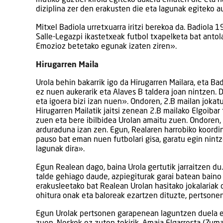
mutiko guztiei kirola egiteko aukera ematen die eta hau
diziplina zer den erakusten die eta lagunak egiteko 
Mitxel Badiola urretxuarra iritzi berekoa da. Badiola 
Salle-Legazpi ikastetxeak futbol txapelketa bat antol
Emozioz betetako egunak izaten ziren».
Hirugarren Maila
Urola behin bakarrik igo da Hirugarren Mailara, eta B
ez nuen aukerarik eta Alaves B taldera joan nintzen. 
eta igoera bizi izan nuen». Ondoren, 2.B mailan jokatu
Hirugarren Mailatik jaitsi zenean 2.B mailako Elgoibar
zuen eta bere ibilbidea Urolan amaitu zuen. Ondoren, I
arduraduna izan zen. Egun, Realaren harrobiko koordin
pauso bat eman nuen futbolari gisa, garatu egin nintz
lagunak dira».
Egun Realean dago, baina Urola gertutik jarraitzen du
talde gehiago daude, azpiegiturak garai batean baino
erakusleetako bat Realean Urolan hasitako jokalariak d
ohitura onak eta baloreak ezartzen dituzte, pertson
Egun Urolak pertsonen garapenean laguntzen duela es