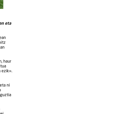
en eta
tean
hitz
tan
n, haur
atua
 ezik».
eta ni
o
 guztia
a