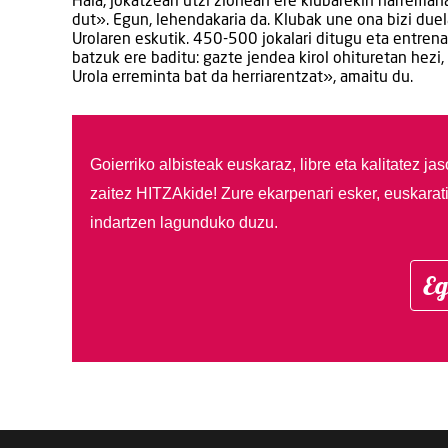
Hala, jokatzeari utzi zionean ere klubarekin harremana 
dut». Egun, lehendakaria da. Klubak une ona bizi duel
Urolaren eskutik. 450-500 jokalari ditugu eta entrena
batzuk ere baditu: gazte jendea kirol ohituretan hezi
Urola erreminta bat da herriarentzat», amaitu du.
Goierriko albisteak euskaraz, libre eta kalitatez ja
zaitez HITZAkide!
Zure ekarpenari esker, euskarat
indartzen lagunduko duzu.
Eg