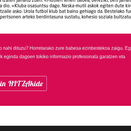
izaten jarraitu zuen. «Mutilen lehen taldea, bereziki, beti jarrai
a dio. «Kluba osasuntsu dago. Neska-mutil askok egiten dute kir
tzaile asko. Urola futbol klub bat baino gehiago da. Bestelako fu
, pertsonen arteko berdintasuna sustatu, kohesio soziala bultzat
so nahi dituzu?
Horretarako zure babesa ezinbestekoa zaigu. Eg
ik eginda dagoen tokiko informazio profesionala garatzen eta
in HITZAkide