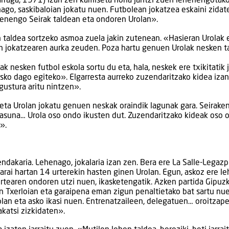
arraga, 1971) izan zen kamiseta horia jantzi zuen lehenengotako
ago, saskibaloian jokatu nuen. Futbolean jokatzea eskaini zidat
henengo Seirak taldean eta ondoren Urolan».
 taldea sortzeko asmoa zuela jakin zutenean. «Hasieran Urolak 
in jokatzearen aurka zeuden. Poza hartu genuen Urolak nesken t
k nesken futbol eskola sortu du eta, hala, neskek ere txikitatik 
sko dago egiteko». Elgarresta aurreko zuzendaritzako kidea izan
gustura aritu nintzen».
 eta Urolan jokatu genuen neskak oraindik lagunak gara. Seirake
etasuna… Urola oso ondo ikusten dut. Zuzendaritzako kideak oso 
».
ndakaria. Lehenago, jokalaria izan zen. Bera ere La Salle-Legazp
Garai hartan 14 urterekin hasten ginen Urolan. Egun, askoz ere l
urtearen ondoren utzi nuen, ikasketengatik. Azken partida Gipuz
n Txerloian eta garaipena eman zigun penaltietako bat sartu nu
olan eta asko ikasi nuen. Entrenatzaileen, delegatuen… oroitzap
rakatsi zizkidaten».