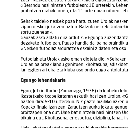
zuen. Neskek ez zuten tokirik. Amaia Elgarresta (Zum
«Berandu hasi nintzen futbolean: 18 urterekin. Lehen
probatzea erabaki nuen, eta 11 urte eman nituen: le
Seirak taldeko neskek poza hartu zuten Urolak nesken
zigun neskei jokatzen uzten. Batzuk neskek Urolarek
sortu zuenean».
Gauzak asko aldatu dira ordutik. «Egungo zuzendaritza
dezakete futbolean. Pauso handia da, baina oraindik a
«Nesken futbolaz arduratzea eskaini zidaten eta oso 
Futbolak eta Urolak asko eman diotela dio. «Seiraken
Urolan baloreak landu genituen: kiroltasuna, adiskid
lan egiten ari dira eta kluba oso ondo dago antolatuta
Egungo lehendakaria
Egun, Jotxin Iturbe (Zumarraga, 1976) da klubeko lehe
ikastetxeko txapelketaren eskutik hasi zen Urolan. «
hasten dira: 9-10 urterekin. Nik gazte mailako azken 
Kopako finala izan zen. Zarautzen aurka jokatu genue
oroitzapen ona dut. Ume bat nintzela hasi nintzen Ur
bikaina dut. Kiroltasuna, errespetua, diziplina, lana… i