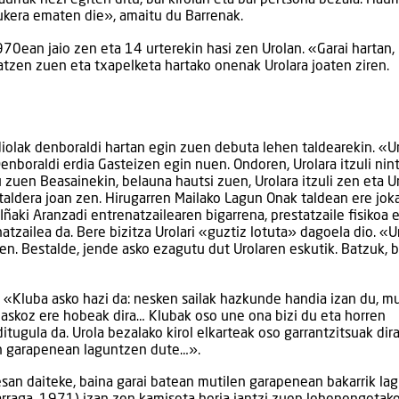
rrak hezi egiten ditu, bai kirolari eta bai pertsona bezala. Haur
aukera ematen die», amaitu du Barrenak.
1970ean jaio zen eta 14 urterekin hasi zen Urolan. «Garai hartan,
atzen zuen eta txapelketa hartako onenak Urolara joaten ziren.
adiolak denboraldi hartan egin zuen debuta lehen taldearekin. «U
Denboraldi erdia Gasteizen egin nuen. Ondoren, Urolara itzuli nin
 zuen Beasainekin, belauna hautsi zuen, Urolara itzuli zen eta U
 taldera joan zen. Hirugarren Mailako Lagun Onak taldean ere jok
ñaki Aranzadi entrenatzailearen bigarrena, prestatzaile fisikoa e
atzailea da. Bere bizitza Urolari «guztiz lotuta» dagoela dio. «U
en. Bestalde, jende asko ezagutu dut Urolaren eskutik. Batzuk, b
. «Kluba asko hazi da: nesken sailak hazkunde handia izan du, mu
 askoz ere hobeak dira… Klubak oso une ona bizi du eta horren
itugula da. Urola bezalako kirol elkarteak oso garrantzitsuak dira
en garapenean laguntzen dute…».
an daiteke, baina garai batean mutilen garapenean bakarrik la