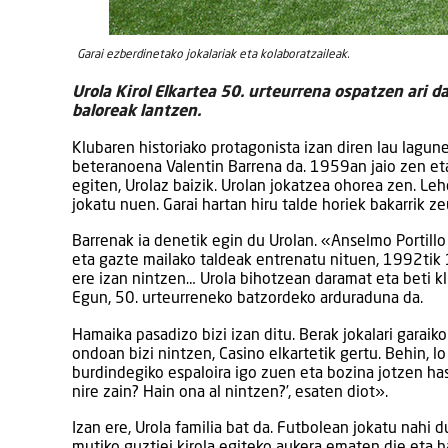
Garai ezberdinetako jokalariak eta kolaboratzaileak.
Urola Kirol Elkartea 50. urteurrena ospatzen ari
baloreak lantzen.
Klubaren historiako protagonista izan diren lau lagune
beteranoena Valentin Barrena da. 1959an jaio zen eta
egiten, Urolaz baizik. Urolan jokatzea ohorea zen. Leh
jokatu nuen. Garai hartan hiru talde horiek bakarrik z
Barrenak ia denetik egin du Urolan. «Anselmo Portillo
eta gazte mailako taldeak entrenatu nituen, 1992tik
ere izan nintzen… Urola bihotzean daramat eta beti kl
Egun, 50. urteurreneko batzordeko arduraduna da.
Hamaika pasadizo bizi izan ditu. Berak jokalari garai
ondoan bizi nintzen, Casino elkartetik gertu. Behin, 
burdindegiko espaloira igo zuen eta bozina jotzen ha
nire zain? Hain ona al nintzen?’, esaten diot».
Izan ere, Urola familia bat da. Futbolean jokatu nahi 