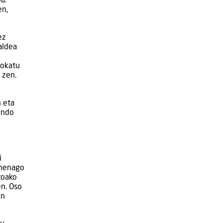
a.
en,
ez
aldea
jokatu
 zen.
n eta
ondo
i
ehenago
koako
en. Oso
en