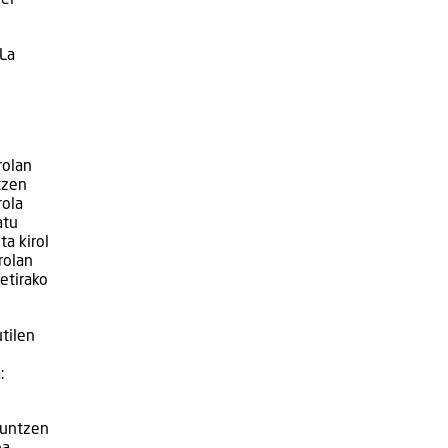
rei
 La
rolan
tzen
rola
atu
ta kirol
rolan
etirako
tilen
:
guntzen