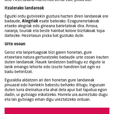
Itzalerako landareak
Eguzki ordu gutxirekin gustura hazten diren landareak ere
badaude,
Alegriak
esate baterako. Ezagunenetakoak
etxeko alegriak edo gineana barietateak dira. Arroxa,
naranja, txuriak eta beste hainbat kolore bizitakoak topa
daitezke. Hezetasun pixka bat gustuko dute.
Urte osoan
Geroz eta lanpetuagoak bizi garen honetan, gure
etxeetara natura gerturatzeko badaude urte osoan irauten
duten landareak. Hauek landatzen baditugu ez digute ia
lanik emango lehorte edo izozte handiren bat egin ez
badu behintzat.
Eguraldia aldatzen ari den honetan gure landareak
pinuazal edo harriekin babestu beharko ditugu. Inguruan
duten lurra dreinatua eta ahal dela apur bat tapatua egon
dadin, ur gutxiago eskatzeko. Horrela ura aurreztuko dugu
eta lan gutxiago eman digu ureztatzeko orduan.