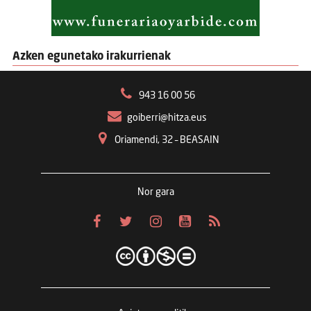
Azken egunetako irakurrienak
943 16 00 56
goiberri@hitza.eus
Oriamendi, 32 – BEASAIN
Nor gara