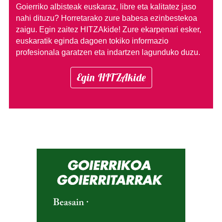
Goierriko albisteak euskaraz, libre eta kalitatez jaso
nahi dituzu?
Horretarako zure babesa ezinbestekoa
zaigu. Egin zaitez HITZAkide!
Zure ekarpenari esker,
euskaratik eginda dagoen tokiko informazio
profesionala garatzen eta indartzen lagunduko duzu.
Egin HITZAkide