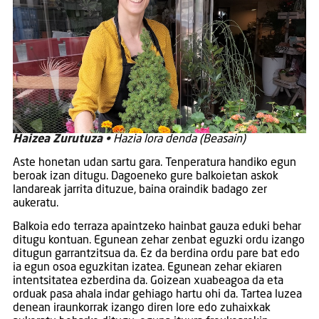
Haizea Zurutuza •
Hazia lora denda (Beasain)
Aste honetan udan sartu gara. Tenperatura handiko egun
beroak izan ditugu. Dagoeneko gure balkoietan askok
landareak jarrita dituzue, baina oraindik badago zer
aukeratu.
Balkoia edo terraza apaintzeko hainbat gauza eduki behar
ditugu kontuan. Egunean zehar zenbat eguzki ordu izango
ditugun garrantzitsua da. Ez da berdina ordu pare bat edo
ia egun osoa eguzkitan izatea. Egunean zehar ekiaren
intentsitatea ezberdina da. Goizean xuabeagoa da eta
orduak pasa ahala indar gehiago hartu ohi da. Tartea luzea
denean iraunkorrak izango diren lore edo zuhaixkak