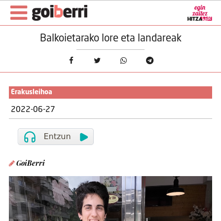
Balkoietarako lore eta landareak
Erakusleihoa
2022-06-27
GoiBerri