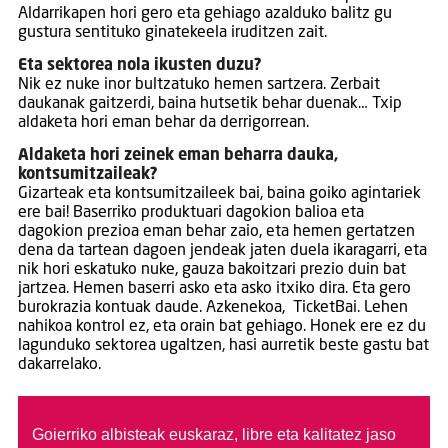
Aldarrikapen hori gero eta gehiago azalduko balitz gu
gustura sentituko ginatekeela iruditzen zait.
Eta sektorea nola ikusten duzu?
Nik ez nuke inor bultzatuko hemen sartzera. Zerbait
daukanak gaitzerdi, baina hutsetik behar duenak… Txip
aldaketa hori eman behar da derrigorrean.
Aldaketa hori zeinek eman beharra dauka,
kontsumitzaileak?
Gizarteak eta kontsumitzaileek bai, baina goiko agintariek
ere bai! Baserriko produktuari dagokion balioa eta
dagokion prezioa eman behar zaio, eta hemen gertatzen
dena da tartean dagoen jendeak jaten duela ikaragarri, eta
nik hori eskatuko nuke, gauza bakoitzari prezio duin bat
jartzea. Hemen baserri asko eta asko itxiko dira. Eta gero
burokrazia kontuak daude. Azkenekoa, TicketBai. Lehen
nahikoa kontrol ez, eta orain bat gehiago. Honek ere ez du
lagunduko sektorea ugaltzen, hasi aurretik beste gastu bat
dakarrelako.
Goierriko albisteak euskaraz, libre eta kalitatez jaso