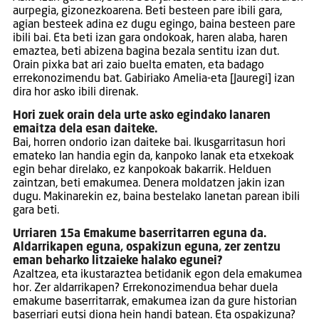
aurpegia, gizonezkoarena. Beti besteen pare ibili gara,
agian besteek adina ez dugu egingo, baina besteen pare
ibili bai. Eta beti izan gara ondokoak, haren alaba, haren
emaztea, beti abizena bagina bezala sentitu izan dut.
Orain pixka bat ari zaio buelta ematen, eta badago
errekonozimendu bat. Gabiriako Amelia-eta [Jauregi] izan
dira hor asko ibili direnak.
Hori zuek orain dela urte asko egindako lanaren
emaitza dela esan daiteke.
Bai, horren ondorio izan daiteke bai. Ikusgarritasun hori
emateko lan handia egin da, kanpoko lanak eta etxekoak
egin behar direlako, ez kanpokoak bakarrik. Helduen
zaintzan, beti emakumea. Denera moldatzen jakin izan
dugu. Makinarekin ez, baina bestelako lanetan parean ibili
gara beti.
Urriaren 15a Emakume baserritarren eguna da.
Aldarrikapen eguna, ospakizun eguna, zer zentzu
eman beharko litzaieke halako egunei?
Azaltzea, eta ikustaraztea betidanik egon dela emakumea
hor. Zer aldarrikapen? Errekonozimendua behar duela
emakume baserritarrak, emakumea izan da gure historian
baserriari eutsi diona hein handi batean. Eta ospakizuna?