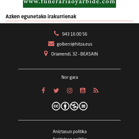
Azken egunetako irakurrienak
943 16 00 56
goiberri@hitza.eus
Oriamendi, 32 – BEASAIN
Nor gara
Aniztasun politika