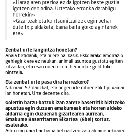
«Haragiaren prezioa ez da igotzen beste guztia
igotzen den adina. Urtetako erronka darabilgu
horrekin»
«Gizarteak eta kontsumitzaileek egin behar
dute txip aldaketa, baina baita goiko agintariek
ere»
Zenbat urte langintza honetan?
Anaia betidanik, eta ni ere bai kasik. Eskolarako amorrazio
gehiegirik ere ez neukan, animali asuntoa gustatu egiten
zitzaidan, eta esan nuen ni ere hementxe geldituko
nintzela.
Eta zenbat urte pasa dira harrezkero?
Nik orain 57 dauzkat, eta hogei urte nituenetik fijo xamar
lan honetan. Urte dezente dira.
Goierrin batzu-batzuk izan zarete baserritik bizitzeko
apustua egin duzuen emakumeak eta horren aldeko
aldarria egin duzuenak gizartearen aurrean,
Emakume Baserritarren Elkartea (Ebel) sortuz,
esaterako.
Asko izan gara bai, baina beti jartzen zaio aldamenekoaren