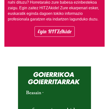
nahi dituzu?
Horretarako zure babesa ezinbestekoa
zaigu. Egin zaitez HITZAkide!
Zure ekarpenari esker,
euskaratik eginda dagoen tokiko informazio
profesionala garatzen eta indartzen lagunduko duzu.
Egin HITZAkide