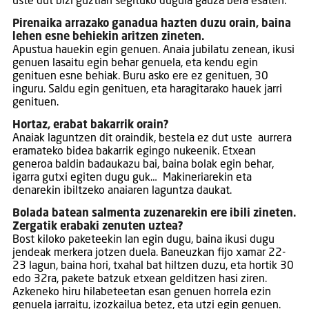
uste dut bizi guztian segituko dugula gauza bera esaten.
Pirenaika arrazako ganadua hazten duzu orain, baina
lehen esne behiekin aritzen zineten.
Apustua hauekin egin genuen. Anaia jubilatu zenean, ikusi
genuen lasaitu egin behar genuela, eta kendu egin
genituen esne behiak. Buru asko ere ez genituen, 30
inguru. Saldu egin genituen, eta haragitarako hauek jarri
genituen.
Hortaz, erabat bakarrik orain?
Anaiak laguntzen dit oraindik, bestela ez dut uste aurrera
eramateko bidea bakarrik egingo nukeenik. Etxean
generoa baldin badaukazu bai, baina bolak egin behar,
igarra gutxi egiten dugu guk… Makineriarekin eta
denarekin ibiltzeko anaiaren laguntza daukat.
Bolada batean salmenta zuzenarekin ere ibili zineten.
Zergatik erabaki zenuten uztea?
Bost kiloko paketeekin lan egin dugu, baina ikusi dugu
jendeak merkera jotzen duela. Baneuzkan fijo xamar 22-
23 lagun, baina hori, txahal bat hiltzen duzu, eta hortik 30
edo 32ra, pakete batzuk etxean gelditzen hasi ziren.
Azkeneko hiru hilabeteetan esan genuen horrela ezin
genuela jarraitu, izozkailua betez, eta utzi egin genuen.