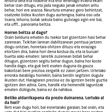
lehorra dela eta hilabete eta erdi lehenago etxera ekarri
behar izan ditugu, eta jada neguko janak ematen aritu
behar, hori ere arazoa. Neurtuta emanez gero behintzat,
osatzeko bidea ikusten dugu aurtengoa, baina oso uda
txarra, lehorra, bolak sekula baino gutxiago egin ere bai,
eta ufff… panorama beltza.
Horren beltza al dago?
Orain beldurra ematen du txekor bat gizentzen hasi behar
zarenean. Txikitan larrean dabiltzanean pentsua jartzen
diogu ontzian, horretara ohitzen dituzu eta errazago
etortzen dira, baina hori dena kostua da, eta ia buruari
buelta asko ematen: larretik zuzenean bidali behar
ditugun, gizentzen segitu behar dugun, baina hor koste
handia dago, eta guk beti esaten duguna da gauza
bakoitzari bere prezioa zergatik ez zaion jartzen. Urtetako
erronka darabilgu horrekin, baina berdin segitzen dugula
ikusten dut. Haragiaren prezioa ez da igotzen beste guztia
igotzen den adina. Gero, handik eta hemendik laguntzak
ematen dizkigute, baina ez da nahikoa.
Betiko aldarrikapena da prezio duinarena. Lortuko al
da hori?
Beti esan dugu hori, bai esnetarako garaian, bai orain, eta