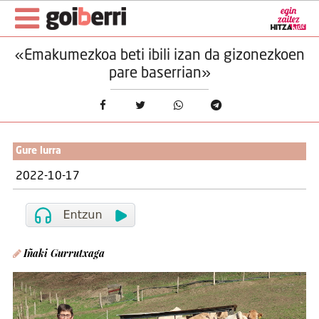
«Emakumezkoa beti ibili izan da gizonezkoen
pare baserrian»
Gure lurra
2022-10-17
Iñaki Gurrutxaga