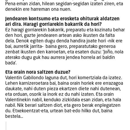
Pena eman zidan, hilean segidan-segidan izaten ziren, eta
denekin ere harreman ona nuen.
Jendearen kontsumo eta erosketa ohiturak aldatzen
ari dira. Haragi gorriarekin bakarrik da hori?
Ez haragi gorriarekin bakarrik, preparatu eta kozinatu behar
den hori, gazte jendearen artean asko ikusten da falta
dela. Denok egiten dugu denda handira joate hori –nik ere
bai, aurretik jarrita– baina gero, preparatutako generoa
zenbat ikusten den karroetan, eta esaten duzu: ‘Joño, nola
aterako dugu guk hau aurrera jendea horrela ari baldin
bada’.
Eta orain nora saltzen duzue?
Valentin Gabilondo laguna dut, hori komertziala da izatez.
Lehen karnizeroetara bai, baina orain horiek ere errazagoa
daukate, nahi duten pieza ekartzen diete nahi dutenean,
eta orduan, osorik ia inork ez du nahi izaten. Eta orain
Valentinekin nabil, kenduko zizkidala esan zidan, eta hala
nabil. Nik berari saltzen diot, eta gero berak enplegatzen
du. Etxekoentzat-eta, urtean bat-edo hilko dut, baina
bestela…