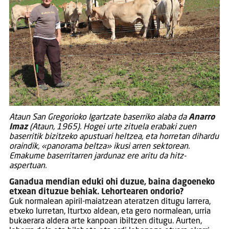
Ataun San Gregorioko Igartzate baserriko alaba da
Anarro
Imaz
(Ataun, 1965). Hogei urte zituela erabaki zuen
baserritik bizitzeko apustuari heltzea, eta horretan dihardu
oraindik, «panorama beltza» ikusi arren sektorean.
Emakume baserritarren jardunaz ere aritu da hitz-
aspertuan.
Ganadua mendian eduki ohi duzue, baina dagoeneko
etxean dituzue behiak. Lehortearen ondorio?
Guk normalean apiril-maiatzean ateratzen ditugu larrera,
etxeko lurretan, Iturtxo aldean, eta gero normalean, urria
bukaerara aldera arte kanpoan ibiltzen ditugu. Aurten,