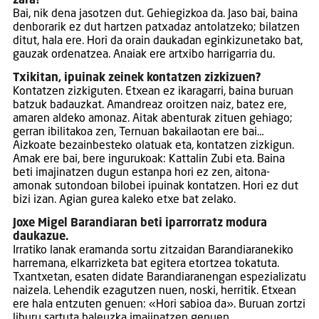
zara?
Bai, nik dena jasotzen dut. Gehiegizkoa da. Jaso bai, baina
denborarik ez dut hartzen patxadaz antolatzeko; bilatzen
ditut, hala ere. Hori da orain daukadan eginkizunetako bat,
gauzak ordenatzea. Anaiak ere artxibo harrigarria du.
Txikitan, ipuinak zeinek kontatzen zizkizuen?
Kontatzen zizkiguten. Etxean ez ikaragarri, baina buruan
batzuk badauzkat. Amandreaz oroitzen naiz, batez ere,
amaren aldeko amonaz. Aitak abenturak zituen gehiago;
gerran ibilitakoa zen, Ternuan bakailaotan ere bai…
Aizkoate bezainbesteko olatuak eta, kontatzen zizkigun.
Amak ere bai, bere ingurukoak: Kattalin Zubi eta. Baina
beti imajinatzen dugun estanpa hori ez zen, aitona-
amonak sutondoan bilobei ipuinak kontatzen. Hori ez dut
bizi izan. Agian gurea kaleko etxe bat zelako.
Joxe Migel Barandiaran beti iparrorratz modura
daukazue.
Irratiko lanak eramanda sortu zitzaidan Barandiaranekiko
harremana, elkarrizketa bat egitera etortzea tokatuta.
Txantxetan, esaten didate Barandiaranengan espezializatu
naizela. Lehendik ezagutzen nuen, noski, herritik. Etxean
ere hala entzuten genuen: «Hori sabioa da». Buruan zortzi
liburu sartuta baleuzka imajinatzen genuen.