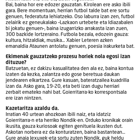
Bai, baina hor ere edozer gauzatan. Kirolean ere asko ibili
gara. Bere momentuan, herrian futbol talde bat ere sortu
genuen, federatuta lehiatzeko. Oso laburra izan zen, futbol
zelairik ez geneukalako –Lazkaon urtebete eta Idiazabalen
bi jokatu genuen–, baina izugarrizko arrakasta izan zuen,
300 bazkide lortzeraino. Futbola bezala, edozein gauza:
kultura, hitzaldiak, musika… Xabier Leteren azken
emanaldia Ataunen antolatu genuen, poesia irakurketa bat.
Ekimenak gauzatzeko prozesu horiek nola egosi izan
dituzue?
Batzuetan, ez dakizu kasualitatea den ala ez, baina kontua
izaten da kezka, zalantza edo gose beretsua daukan
jendearen elkartzea. Gure kasuan, bateratzailea kuadrilla
izan da. Asko gara, 19-20, eta beti izan dugu herriari
zerbait emateko nahi bat. Goierritarra-ko korrespontsala
ere izan nintzen.
Kazetaritza azaldu da.
Irratian 40 urtean ahozkoan ibili naiz, eta idatziz
Goierritarra-n eta herriko Nondik-en. Orduko kronikak orain
ikusita, gauza kuriosoak egiten genituela ikusten dut.
Askotan norbera ez da konturatzen, baina bastantean…
Gure anaia Jexuxek-eta sortu zuten Nondik, guk heldu