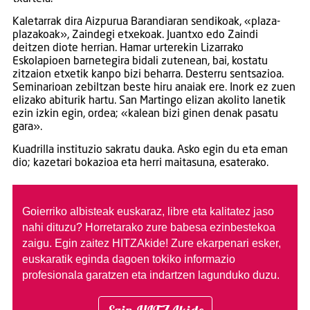
Kaletarrak dira Aizpurua Barandiaran sendikoak, «plaza-
plazakoak», Zaindegi etxekoak. Juantxo edo Zaindi
deitzen diote herrian. Hamar urterekin Lizarrako
Eskolapioen barnetegira bidali zutenean, bai, kostatu
zitzaion etxetik kanpo bizi beharra. Desterru sentsazioa.
Seminarioan zebiltzan beste hiru anaiak ere. Inork ez zuen
elizako abiturik hartu. San Martingo elizan akolito lanetik
ezin izkin egin, ordea; «kalean bizi ginen denak pasatu
gara».
Kuadrilla instituzio sakratu dauka. Asko egin du eta eman
dio; kazetari bokazioa eta herri maitasuna, esaterako.
Goierriko albisteak euskaraz, libre eta kalitatez jaso
nahi dituzu?
Horretarako zure babesa ezinbestekoa
zaigu. Egin zaitez HITZAkide!
Zure ekarpenari esker,
euskaratik eginda dagoen tokiko informazio
profesionala garatzen eta indartzen lagunduko duzu.