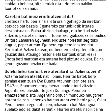
moldatu beharra, hitz berriak eta… Horretan nahiko
txorrotxa izan naiz.
Kazetari bat inoiz erretiratzen al da?
Erretiroa hartu berria naiz, eta orain gehiago da niretzat
patxada bat bezala. Eguneroko zurrunbilotik irtetea
deskantsua da. Baina afizioa daukagu, eta beti ari naiz
antzeko gauzetan: mendi irteeretako grabazioak ez badira,
Ohitura Zaharren Egunean. Nik uste horretan segituko
dugula, paper artean. Egunero-egunero idazten dut.
Zertarako? Azken batean, norberarentzat egiten ditugun
gauzak dira. Ataungo historia eta kontuak ditut kezka.
Errota beti martxan eta antena beti piztuta daukat. Baina
geure gozamenerako ere bada.
Ustekabeko kontuak ere aterako dira. Azkena, zein?
Aztarna baten atzetik nabil orain. Herritar batek bere
garaian esan zuen Eva Duarte Ataunen izan ote zen.
1947an, Francoren erregimenari ondo etorri zitzaion
Argentinako presidente Juan Domingo Peronen
emaztearen bisita. Argentina orduan munduko hirugarren
potentzia zen. Lehengo batean atera zen berriz gaia, Evita
Peron hemen egon ote zen, arbasoren bat Ataungoa
zuelako edo ez dakit zergatik. Horren atzetik nabil, baina