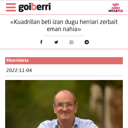
«Kuadrillan beti izan dugu herriari zerbait
eman nahia»
Elkarrizketa
2022-11-04