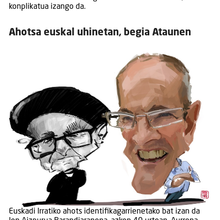
konplikatua izango da.
Ahotsa euskal uhinetan, begia Ataunen
Euskadi Irratiko ahots identifikagarrienetako bat izan da