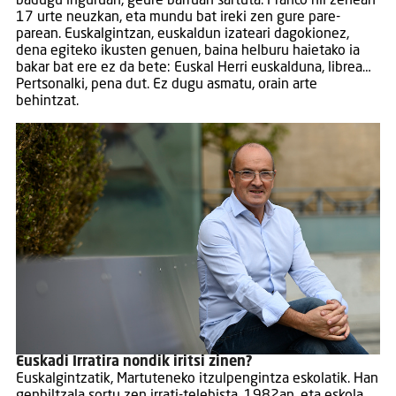
badugu inguruan, geure barruan sartuta. Franco hil zenean
17 urte neuzkan, eta mundu bat ireki zen gure pare-
parean. Euskalgintzan, euskaldun izateari dagokionez,
dena egiteko ikusten genuen, baina helburu haietako ia
bakar bat ere ez da bete: Euskal Herri euskalduna, librea…
Pertsonalki, pena dut. Ez dugu asmatu, orain arte
behintzat.
Euskadi Irratira nondik iritsi zinen?
Euskalgintzatik, Martuteneko itzulpengintza eskolatik. Han