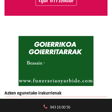
Egin HITZAkide
Azken egunetako irakurrienak
943 16 00 56