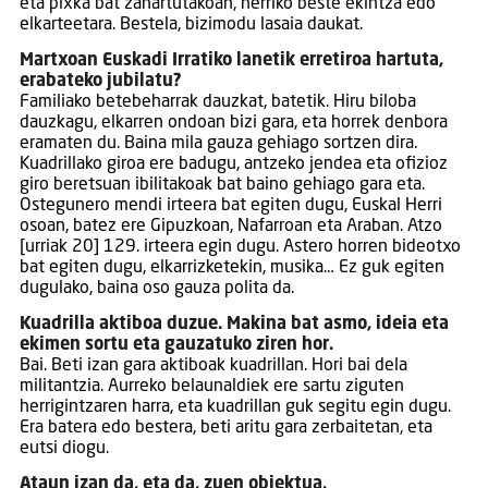
eta pixka bat zahartutakoan, herriko beste ekintza edo
elkarteetara. Bestela, bizimodu lasaia daukat.
Martxoan Euskadi Irratiko lanetik erretiroa hartuta,
erabateko jubilatu?
Familiako betebeharrak dauzkat, batetik. Hiru biloba
dauzkagu, elkarren ondoan bizi gara, eta horrek denbora
eramaten du. Baina mila gauza gehiago sortzen dira.
Kuadrillako giroa ere badugu, antzeko jendea eta ofizioz
giro beretsuan ibilitakoak bat baino gehiago gara eta.
Ostegunero mendi irteera bat egiten dugu, Euskal Herri
osoan, batez ere Gipuzkoan, Nafarroan eta Araban. Atzo
[urriak 20] 129. irteera egin dugu. Astero horren bideotxo
bat egiten dugu, elkarrizketekin, musika… Ez guk egiten
dugulako, baina oso gauza polita da.
Kuadrilla aktiboa duzue. Makina bat asmo, ideia eta
ekimen sortu eta gauzatuko ziren hor.
Bai. Beti izan gara aktiboak kuadrillan. Hori bai dela
militantzia. Aurreko belaunaldiek ere sartu ziguten
herrigintzaren harra, eta kuadrillan guk segitu egin dugu.
Era batera edo bestera, beti aritu gara zerbaitetan, eta
eutsi diogu.
Ataun izan da, eta da, zuen objektua.