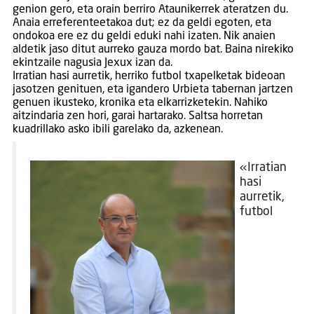
genion gero, eta orain berriro Ataunikerrek ateratzen du.
Anaia erreferenteetakoa dut; ez da geldi egoten, eta
ondokoa ere ez du geldi eduki nahi izaten. Nik anaien
aldetik jaso ditut aurreko gauza mordo bat. Baina nirekiko
ekintzaile nagusia Jexux izan da.
Irratian hasi aurretik, herriko futbol txapelketak bideoan
jasotzen genituen, eta igandero Urbieta tabernan jartzen
genuen ikusteko, kronika eta elkarrizketekin. Nahiko
aitzindaria zen hori, garai hartarako. Saltsa horretan
kuadrillako asko ibili garelako da, azkenean.
«Irratian
hasi
aurretik,
futbol