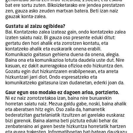
genbiltzala sortu zen irrati-telebista, 1982an, eta eskola
bat ere sortu zuten. Bikoizketarako ere jendea prestatzen
zen, gauza asko zeuden martxan batera. Beti izan naiz
gauzak konta-zalea.
Gustatu al zaizu ogibidea?
Bai. Kontatzeko zalea izateaz gain, ondo kontatzeko zalea
izaten saiatu naiz. Bi gauza oso presente eduki ditut:
gertatu den hori ahalik eta zorrotzen kontatu, eta
kontatzeko ahalik eta euskararik onena erabili.
Komunikazio gaitasun gehiena duena da onena, alegia.
Baina ona eta komunikazioa lotuta daudela uste dut. Nire
kasuan, ez dakit aurreragokoa ofizioa edo hizkuntza den.
Gozatu egin dut hizkuntzaren erabilpenean, eta arreta
hizkuntzari jarri diot. Ondo espresatzeko eta
komunikatzeko gaitasuna izan dudanetan, ederki joan da.
Gaur egun oso modako ez dagoen arloa, portzierto.
Ni ez naiz zorrotzetakoa izan, baina nire buruarekin
horretan saiatu naiz. Mezua galdu gabe, noski, baina ahalik
eta aberatsen hitz egin. Oso zaila da, hamarretik
bederatzitan gaztelaniatik itzultzen ari garelako euskaraz
bizi garenok. Baina alarma beti piztuta eduki behar da:
zenbateraino ari garen beste hizkuntza horretatik hartzen
eta gurea trakesten. Informatiboetan bat-batean dauzkazu