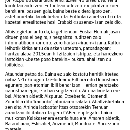
Jon Aizpurua Barandiaranena, azken 40 urtean. Aurrena
kiroletan aritu zen. Futbolean «dezente» jokatzen zuen
berak ere, bazuen gaia, baina beste aldera igaro zen,
asteburuetako lanak behartuta. Futbolari ametsa utzi eta
kazetari errealitatea hasi. Erabaki «zuzena» izan zela dio.
Albistegietan aritu da, ia gehienean. Euskal Herriak jasan
dituen garaiei begira, sinesgaitza iruditzen zaio
informatiboen korronte zoro hartan «iraun» izana. Kultur
leihotik kirika aritu da azken urteotan, patxadagoan;
Irantzu alaba 2015ean hil zitzaien istripuz, eta harrezkero
lantokian «beste poso batekin» bukatu ahal izan du
ibilbidea.
Ataundar petoa da. Baina ez zaio kostatu herritik irtetea,
nahiz N-1eko «gurutze-bidean» Bilbora edo Donostiara
egunero joan-etorrian ibili behar izan. Herrian geratzeko
«apustua» egin, eta han segitzen du. Aitona lanetan ere
bai. Aitaren aldetik Aizpurua, Etxeberria, Otamendi,
Zubeldia ditu ‘kanpoko’ jatorriaren salatari. Abaltzisketakoa
zen aita, Arrinda lazkaotar itsas otsoarekin Ternuan
arrantzan ibilitakoa eta gero CAFen enplegatu; baina
mutikotan Kalakasenera etorria hura ere. Amaren aldetik,
Barandiaran, Eskisabel, Auzmendi, Munduate. Aurkezpen
txartela.