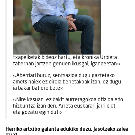
txapelketak bideoz hartu, eta kronika Urbieta
tabernan jartzen genuen ikusgai, igandeetan»
«Aberriari buruz, sentsazioa dugu gaztetako
amets haiek ez direla benetakoak izan, ez dugu
ia bakar bat ere bete»
«Nire kasuan, ez dakit aurreragokoa ofizioa edo
hizkuntza izan den. Arreta euskarari jarri diot,
eta gozatu egin dut»
Herriko artxibo galanta edukiko duzu. Jasotzeko zalea