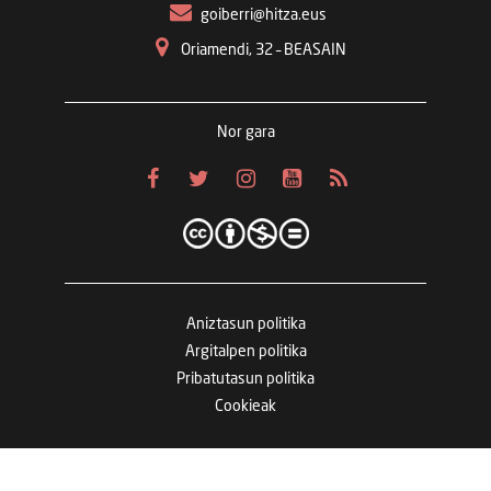
goiberri@hitza.eus
Oriamendi, 32 – BEASAIN
Nor gara
Aniztasun politika
Argitalpen politika
Pribatutasun politika
Cookieak