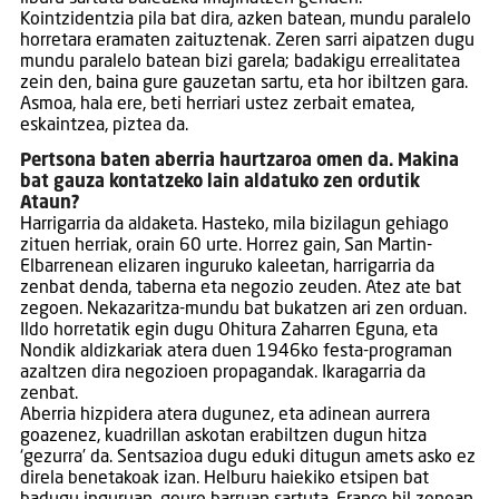
Kointzidentzia pila bat dira, azken batean, mundu paralelo
horretara eramaten zaituztenak. Zeren sarri aipatzen dugu
mundu paralelo batean bizi garela; badakigu errealitatea
zein den, baina gure gauzetan sartu, eta hor ibiltzen gara.
Asmoa, hala ere, beti herriari ustez zerbait ematea,
eskaintzea, piztea da.
Pertsona baten aberria haurtzaroa omen da. Makina
bat gauza kontatzeko lain aldatuko zen ordutik
Ataun?
Harrigarria da aldaketa. Hasteko, mila bizilagun gehiago
zituen herriak, orain 60 urte. Horrez gain, San Martin-
Elbarrenean elizaren inguruko kaleetan, harrigarria da
zenbat denda, taberna eta negozio zeuden. Atez ate bat
zegoen. Nekazaritza-mundu bat bukatzen ari zen orduan.
Ildo horretatik egin dugu Ohitura Zaharren Eguna, eta
Nondik aldizkariak atera duen 1946ko festa-programan
azaltzen dira negozioen propagandak. Ikaragarria da
zenbat.
Aberria hizpidera atera dugunez, eta adinean aurrera
goazenez, kuadrillan askotan erabiltzen dugun hitza
‘gezurra’ da. Sentsazioa dugu eduki ditugun amets asko ez
direla benetakoak izan. Helburu haiekiko etsipen bat