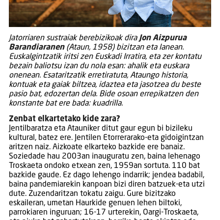
Jatorriaren sustraiak berebizikoak dira
Jon Aizpurua
Barandiaranen
(Ataun, 1958) bizitzan eta lanean.
Euskalgintzatik iritsi zen Euskadi Irratira, eta zer kontatu
bezain baliotsu izan du nola esan: ahalik eta euskara
onenean. Esataritzatik erretiratuta, Ataungo historia,
kontuak eta gaiak biltzea, idaztea eta jasotzea du beste
pasio bat, edozertan dela. Bide osoan errepikatzen den
konstante bat ere bada: kuadrilla.
Zenbat elkartetako kide zara?
Jentilbaratza eta Atauniker ditut gaur egun bi bizileku
kultural, batez ere. Jentilen Etorrerarako-eta gidoigintzan
aritzen naiz. Aizkoate elkarteko bazkide ere banaiz.
Soziedade hau 2003an inauguratu zen, baina lehenago
Troskaeta ondoko etxean zen, 1959an sortuta. 110 bat
bazkide gaude. Ez dago lehengo indarrik; jendea badabil,
baina pandemiarekin kanpoan bizi diren batzuek-eta utzi
dute. Zuzendaritzan tokatu zaigu. Gure bizitzako
eskaileran, umetan Haurkide genuen lehen biltoki,
parrokiaren inguruan; 16-17 urterekin, Oargi-Troskaeta,