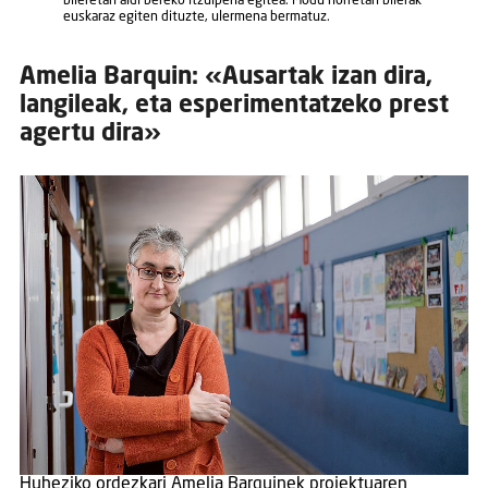
bileretan aldi bereko itzulpena egitea. Modu horretan bilerak
euskaraz egiten dituzte, ulermena bermatuz.
Amelia Barquin: «Ausartak izan dira,
langileak, eta esperimentatzeko prest
agertu dira»
Huheziko ordezkari Amelia Barquinek proiektuaren