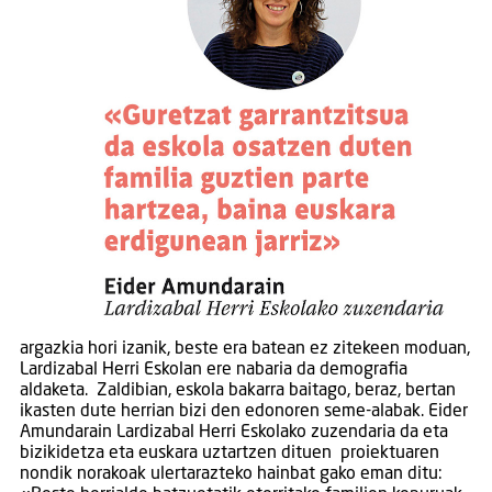
argazkia hori izanik, beste era batean ez zitekeen moduan,
Lardizabal Herri Eskolan ere nabaria da demografia
aldaketa. Zaldibian, eskola bakarra baitago, beraz, bertan
ikasten dute herrian bizi den edonoren seme-alabak. Eider
Amundarain Lardizabal Herri Eskolako zuzendaria da eta
bizikidetza eta euskara uztartzen dituen proiektuaren
nondik norakoak ulertarazteko hainbat gako eman ditu: