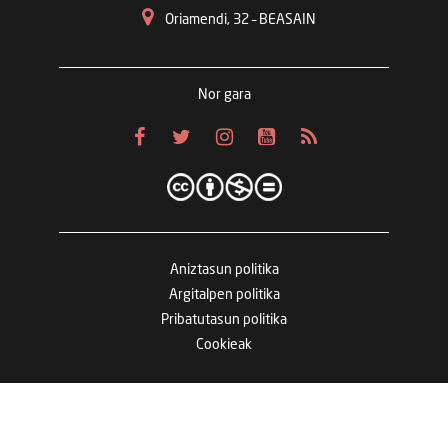
Oriamendi, 32 – BEASAIN
Nor gara
Aniztasun politika
Argitalpen politika
Pribatutasun politika
Cookieak