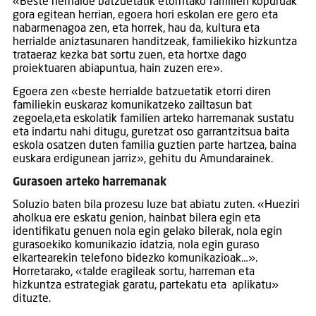
«Beste herrialde batzuetatik etorritako familien kopuruak
gora egitean herrian, egoera hori eskolan ere gero eta
nabarmenagoa zen, eta horrek, hau da, kultura eta
herrialde aniztasunaren handitzeak, familiekiko hizkuntza
trataeraz kezka bat sortu zuen, eta hortxe dago
proiektuaren abiapuntua, hain zuzen ere».
Egoera zen «beste herrialde batzuetatik etorri diren
familiekin euskaraz komunikatzeko zailtasun bat
zegoela,eta eskolatik familien arteko harremanak sustatu
eta indartu nahi ditugu, guretzat oso garrantzitsua baita
eskola osatzen duten familia guztien parte hartzea, baina
euskara erdigunean jarriz», gehitu du Amundarainek.
Gurasoen arteko harremanak
Soluzio baten bila prozesu luze bat abiatu zuten. «Hueziri
aholkua ere eskatu genion, hainbat bilera egin eta
identifikatu genuen nola egin gelako bilerak, nola egin
gurasoekiko komunikazio idatzia, nola egin guraso
elkartearekin telefono bidezko komunikazioak…».
Horretarako, «talde eragileak sortu, harreman eta
hizkuntza estrategiak garatu, partekatu eta aplikatu»
dituzte.