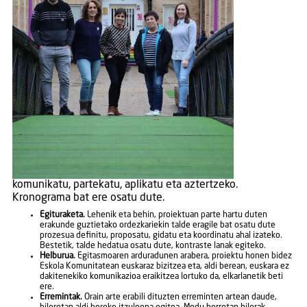
komunikatu, partekatu, aplikatu eta aztertzeko.
Kronograma bat ere osatu dute.
Egituraketa.
Lehenik eta behin, proiektuan parte hartu duten
erakunde guztietako ordezkariekin talde eragile bat osatu dute
prozesua definitu, proposatu, gidatu eta koordinatu ahal izateko.
Bestetik, talde hedatua osatu dute, kontraste lanak egiteko.
Helburua.
Egitasmoaren arduradunen arabera, proiektu honen bidez
Eskola Komunitatean euskaraz bizitzea eta, aldi berean, euskara ez
dakitenekiko komunikazioa eraikitzea lortuko da, elkarlanetik beti
ere.
Erremintak.
Orain arte erabili dituzten erreminten artean daude,