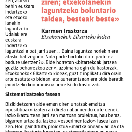
zen, astean
behin euskara
indartzeko
eta etxeko
lanekin
laguntzeko.
Udalak ere
euskara
indartzeko
laguntzaile bat jarri zuen,… Baina laguntza horiekin ere
atasko bat zegoen. Nola parte hartuko dute parte ez
badute ulertzen?». Bide horretan «bitartekoak jartzea
guztiz beharrezkoa zen», azpimarra egin du Irastorzak.
Etxekonekok Elkarteko kideak, guztiz inplikatu dira orain
arte osatutako bidean, eta aurrerantzean ere bide beretik
jarraitzeko konpromisoa berretsi du Irastorzak.
Sistematizatzeko fasean
Bizikidetzaren alde eman diren urratsak emaitza
«positiboak» izaten ari direla nabarmendu dute denek.
Iazko ikasturtean jarri zen martxan proiektua, hau beraz,
bigarren urtea da. Iazkoa, «esperimentazio» fasea izan
zen. Hori gaindituta, proiektua «martxa onean» ari da eta