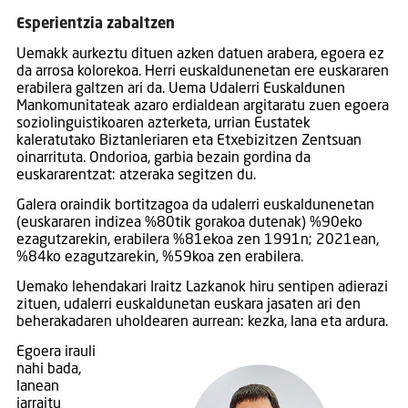
Esperientzia zabaltzen
Uemakk aurkeztu dituen azken datuen arabera, egoera ez
da arrosa kolorekoa. Herri euskaldunenetan ere euskararen
erabilera galtzen ari da. Uema Udalerri Euskaldunen
Mankomunitateak azaro erdialdean argitaratu zuen egoera
soziolinguistikoaren azterketa, urrian Eustatek
kaleratutako Biztanleriaren eta Etxebizitzen Zentsuan
oinarrituta. Ondorioa, garbia bezain gordina da
euskararentzat: atzeraka segitzen du.
Galera oraindik bortitzagoa da udalerri euskaldunenetan
(euskararen indizea %80tik gorakoa dutenak) %90eko
ezagutzarekin, erabilera %81ekoa zen 1991n; 2021ean,
%84ko ezagutzarekin, %59koa zen erabilera.
Uemako lehendakari Iraitz Lazkanok hiru sentipen adierazi
zituen, udalerri euskaldunetan euskara jasaten ari den
beherakadaren uholdearen aurrean: kezka, lana eta ardura.
Egoera irauli
nahi bada,
lanean
jarraitu