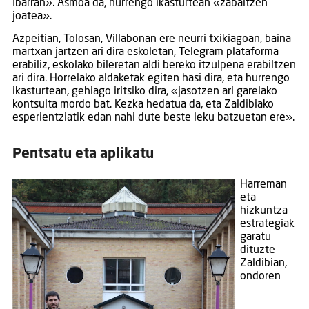
Ibarran». Asmoa da, hurrengo ikasturtean «zabaltzen
joatea».
Azpeitian, Tolosan, Villabonan ere neurri txikiagoan, baina
martxan jartzen ari dira eskoletan, Telegram plataforma
erabiliz, eskolako bileretan aldi bereko itzulpena erabiltzen
ari dira. Horrelako aldaketak egiten hasi dira, eta hurrengo
ikasturtean, gehiago iritsiko dira, «jasotzen ari garelako
kontsulta mordo bat. Kezka hedatua da, eta Zaldibiako
esperientziatik edan nahi dute beste leku batzuetan ere».
Pentsatu eta aplikatu
Harreman
eta
hizkuntza
estrategiak
garatu
dituzte
Zaldibian,
ondoren