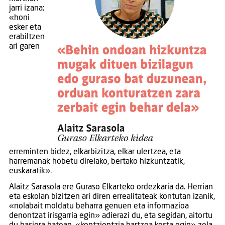
jarri izana;
«honi
esker eta
erabiltzen
ari garen
erreminten bidez, elkarbizitza, elkar ulertzea, eta
harremanak hobetu direlako, bertako hizkuntzatik,
euskaratik».
Alaitz Sarasola ere Guraso Elkarteko ordezkaria da. Herrian
eta eskolan bizitzen ari diren errealitateak kontutan izanik,
«nolabait moldatu beharra genuen eta informazioa
denontzat irisgarria egin» adierazi du, eta segidan, aitortu