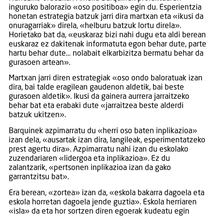
inguruko balorazio «oso positiboa» egin du. Esperientzia
honetan estrategia batzuk jarri dira martxan eta «ikusi da
onuragarriak» direla, «helburu batzuk lortu direla».
Horietako bat da, «euskaraz bizi nahi dugu eta aldi berean
euskaraz ez dakitenak informatuta egon behar dute, parte
hartu behar dute… nolabait elkarbizitza bermatu behar da
gurasoen artean».
Martxan jarri diren estrategiak «oso ondo baloratuak izan
dira, bai talde eragilean gaudenon aldetik, bai beste
gurasoen aldetik». Ikusi da gainera aurrera jarraitzeko
behar bat eta erabaki dute «jarraitzea beste alderdi
batzuk ukitzen».
Barquinek azpimarratu du «herri oso baten inplikazioa»
izan dela, «ausartak izan dira, langileak, esperimentatzeko
prest agertu dira». Azpimarratu nahi izan du eskolako
zuzendariaren «lidergoa eta inplikazioa». Ez du
zalantzarik, «pertsonen inplikazioa izan da gako
garrantzitsu bat».
Era berean, «zortea» izan da, «eskola bakarra dagoela eta
eskola horretan dagoela jende guztia». Eskola herriaren
«isla» da eta hor sortzen diren egoerak kudeatu egin