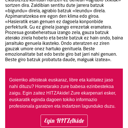
Elkarbizitza kontuan hartzen ez denean «agrabio txikiak»
sortzen dira. Zaldibian sentitu dute jarrera batzuk
«bigundu» direla, agrabio batzuk «leundu» direla.
Azpimarratzekoa ere egon den klima edo giroa.
«Hasieratik esan genuen ez dagoela konponbide
perfekturik. Gu ez ginela joango errezetak eramatera.
Prozesua gorabeheratsua izango zela, gauza batzuk
aterako zirela hobeto eta beste batzuk ez hain ondo, baina
jarraituko genuela ikasteko. Ondo ateratzen ez ziren
gauzak umore onez hartuko genituela. Beste
emozionalitate bat edo beste giro bat jarri nahi genuen.
Beste giro batzuk probatuta daude, malguak izatea».
Goierriko albisteak euskaraz, libre eta kalitatez jaso
nahi dituzu?
Horretarako zure babesa ezinbestekoa
zaigu. Egin zaitez HITZAkide!
Zure ekarpenari esker,
euskaratik eginda dagoen tokiko informazio
profesionala garatzen eta indartzen lagunduko duzu.
Egin HITZAkide