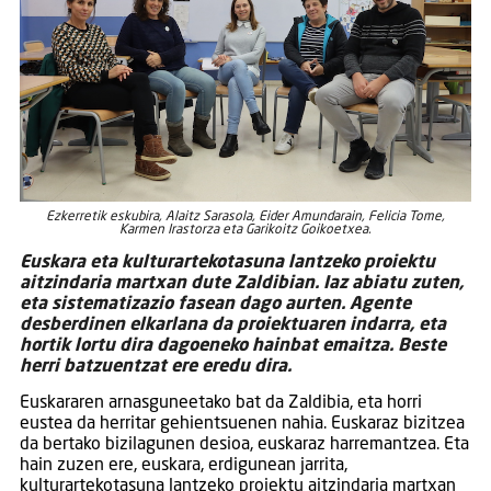
Ezkerretik eskubira, Alaitz Sarasola, Eider Amundarain, Felicia Tome,
Karmen Irastorza eta Garikoitz Goikoetxea.
Euskara eta kulturartekotasuna lantzeko proiektu
aitzindaria martxan dute Zaldibian. Iaz abiatu zuten,
eta sistematizazio fasean dago aurten. Agente
desberdinen elkarlana da proiektuaren indarra, eta
hortik lortu dira dagoeneko hainbat emaitza. Beste
herri batzuentzat ere eredu dira.
Euskararen arnasguneetako bat da Zaldibia, eta horri
eustea da herritar gehientsuenen nahia. Euskaraz bizitzea
da bertako bizilagunen desioa, euskaraz harremantzea. Eta
hain zuzen ere, euskara, erdigunean jarrita,
kulturartekotasuna lantzeko proiektu aitzindaria martxan