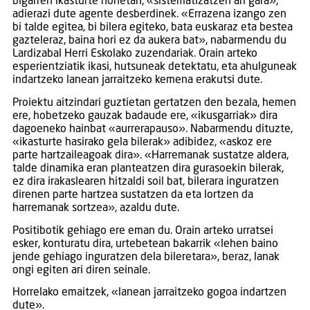
bigarren ikasturte honetan, «sistematizatzen ari gara»,
adierazi dute agente desberdinek. «Errazena izango zen
bi talde egitea, bi bilera egiteko, bata euskaraz eta bestea
gazteleraz, baina hori ez da aukera bat», nabarmendu du
Lardizabal Herri Eskolako zuzendariak. Orain arteko
esperientziatik ikasi, hutsuneak detektatu, eta ahulguneak
indartzeko lanean jarraitzeko kemena erakutsi dute.
Proiektu aitzindari guztietan gertatzen den bezala, hemen
ere, hobetzeko gauzak badaude ere, «ikusgarriak» dira
dagoeneko hainbat «aurrerapauso». Nabarmendu dituzte,
«ikasturte hasirako gela bilerak» adibidez, «askoz ere
parte hartzaileagoak dira». «Harremanak sustatze aldera,
talde dinamika eran planteatzen dira gurasoekin bilerak,
ez dira irakaslearen hitzaldi soil bat, bilerara inguratzen
direnen parte hartzea sustatzen da eta lortzen da
harremanak sortzea», azaldu dute.
Positibotik gehiago ere eman du. Orain arteko urratsei
esker, konturatu dira, urtebetean bakarrik «lehen baino
jende gehiago inguratzen dela bileretara», beraz, lanak
ongi egiten ari diren seinale.
Horrelako emaitzek, «lanean jarraitzeko gogoa indartzen
dute».