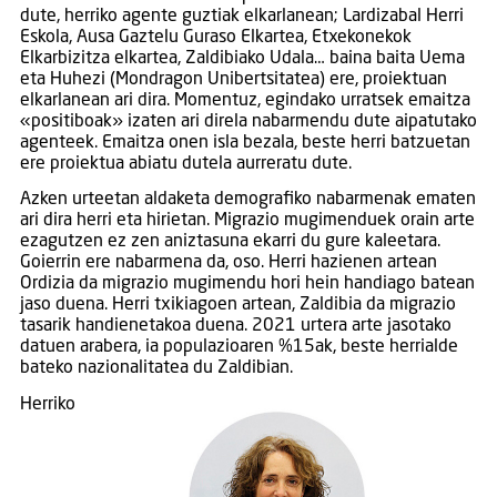
dute, herriko agente guztiak elkarlanean; Lardizabal Herri
Eskola, Ausa Gaztelu Guraso Elkartea, Etxekonekok
Elkarbizitza elkartea, Zaldibiako Udala… baina baita Uema
eta Huhezi (Mondragon Unibertsitatea) ere, proiektuan
elkarlanean ari dira. Momentuz, egindako urratsek emaitza
«positiboak» izaten ari direla nabarmendu dute aipatutako
agenteek. Emaitza onen isla bezala, beste herri batzuetan
ere proiektua abiatu dutela aurreratu dute.
Azken urteetan aldaketa demografiko nabarmenak ematen
ari dira herri eta hirietan. Migrazio mugimenduek orain arte
ezagutzen ez zen aniztasuna ekarri du gure kaleetara.
Goierrin ere nabarmena da, oso. Herri hazienen artean
Ordizia da migrazio mugimendu hori hein handiago batean
jaso duena. Herri txikiagoen artean, Zaldibia da migrazio
tasarik handienetakoa duena. 2021 urtera arte jasotako
datuen arabera, ia populazioaren %15ak, beste herrialde
bateko nazionalitatea du Zaldibian.
Herriko