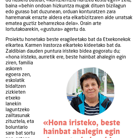
du hasiera batean, «kontzientzia hartzea kosta egin» zela,
baina «behin ondoan hizkuntza mugak dituen bizilagun
edo guraso bat duzunean, orduan konturatzen zara
harremanak errazte aldera eta elkarbizitzaren alde urratsak
ematea guztiz beharrezkoa dela». Orain arte
lortutakoarekin, «gustura» agertu da.
Proiektu honetako beste eragileetako bat da Etxekonekok
elkartea. Karmen Irastorza elkarteko kideetako bat da.
Zaldibian dauden puntura iristeko bidea gogoratu du;
«hona iristeko, aurretik
ere, beste hainbat ahalegin egin
ziren, familia
askoren
egoera zen,
eskolatik
bidaltzen
zizkieten
etxeko
lanekin
laguntzeko
zailtasunak
zituztela, eta
boluntario
sare bat sortu