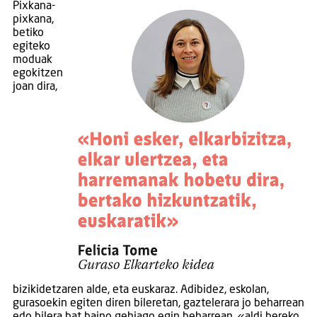
Pixkana-
pixkana,
betiko
egiteko
moduak
egokitzen
joan dira,
bizikidetzaren alde, eta euskaraz. Adibidez, eskolan,
gurasoekin egiten diren bileretan, gaztelerara jo beharrean
edo bilera bat baino gehiago egin beharrean, «aldi bereko