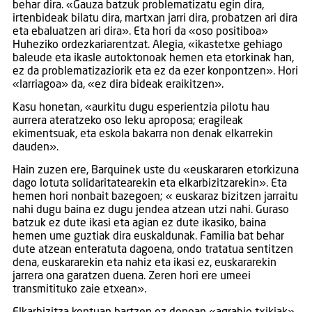
behar dira. «Gauza batzuk problematizatu egin dira,
irtenbideak bilatu dira, martxan jarri dira, probatzen ari dira
eta ebaluatzen ari dira». Eta hori da «oso positiboa»
Huheziko ordezkariarentzat. Alegia, «ikastetxe gehiago
baleude eta ikasle autoktonoak hemen eta etorkinak han,
ez da problematizaziorik eta ez da ezer konpontzen». Hori
«larriagoa» da, «ez dira bideak eraikitzen».
Kasu honetan, «aurkitu dugu esperientzia pilotu hau
aurrera ateratzeko oso leku aproposa; eragileak
ekimentsuak, eta eskola bakarra non denak elkarrekin
dauden».
Hain zuzen ere, Barquinek uste du «euskararen etorkizuna
dago lotuta solidaritatearekin eta elkarbizitzarekin». Eta
hemen hori nonbait bazegoen; « euskaraz bizitzen jarraitu
nahi dugu baina ez dugu jendea atzean utzi nahi. Guraso
batzuk ez dute ikasi eta agian ez dute ikasiko, baina
hemen ume guztiak dira euskaldunak. Familia bat behar
dute atzean enteratuta dagoena, ondo tratatua sentitzen
dena, euskararekin eta nahiz eta ikasi ez, euskararekin
jarrera ona garatzen duena. Zeren hori ere umeei
transmitituko zaie etxean».