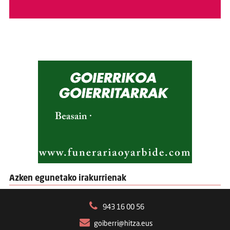
Azken egunetako irakurrienak
943 16 00 56
goiberri@hitza.eus