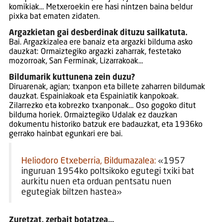
komikiak… Metxeroekin ere hasi nintzen baina beldur
pixka bat ematen zidaten.
Argazkietan gai desberdinak dituzu sailkatuta.
Bai. Argazkizalea ere banaiz eta argazki bilduma asko
dauzkat: Ormaiztegiko argazki zaharrak, festetako
mozorroak, San Ferminak, Lizarrakoak…
Bildumarik kuttunena zein duzu?
Diruarenak, agian; txanpon eta billete zaharren bildumak
dauzkat. Espainiakoak eta Espainiatik kanpokoak.
Zilarrezko eta kobrezko txanponak… Oso gogoko ditut
bilduma horiek. Ormaiztegiko Udalak ez dauzkan
dokumentu historiko batzuk ere badauzkat, eta 1936ko
gerrako hainbat egunkari ere bai.
Heliodoro Etxeberria, Bildumazalea:
«1957
inguruan 1954ko poltsikoko egutegi txiki bat
aurkitu nuen eta orduan pentsatu nuen
egutegiak biltzen hastea»
Zuretzat, zerbait botatzea…