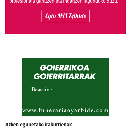
profesionala garatzen eta indartzen lagunduko duzu.
Egin HITZAkide
Azken egunetako irakurrienak