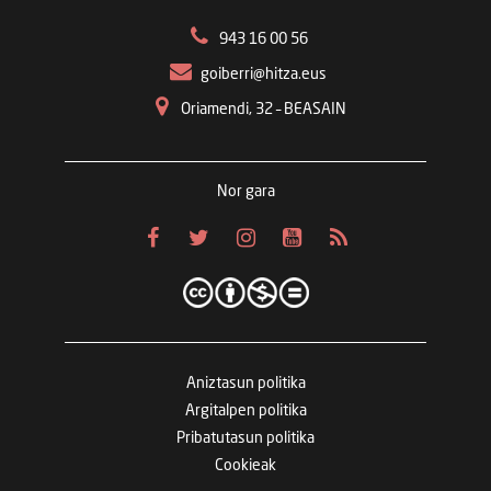
943 16 00 56
goiberri@hitza.eus
Oriamendi, 32 – BEASAIN
Nor gara
Aniztasun politika
Argitalpen politika
Pribatutasun politika
Cookieak