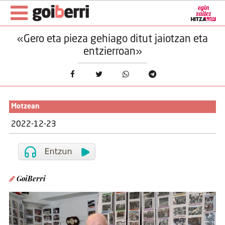
«Gero eta pieza gehiago ditut jaiotzan eta
entzierroan»
Motzean
2022-12-23
GoiBerri