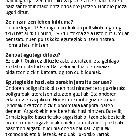
handiagoa jartzen dut. Jaiotza jaso eta berehala hasten
naiz sanferminetako entzierroa ere jartzen. Hor ere pieza
ugari ditut.
Zein izan zen lehen bilduma?
Ormaiztegin, 1957 inguruan, kalean poltsikoko egutegi
txiki bat aurkitu nuen, 1954 urtekoa zela uste dut. Orduan
pentsatu nuen poltsikoko egutegiak biltzen hastea.
Horrela hasi nintzen.
Zenbat egutegi dituzu?
Ez dakit. Orain ez dituzte asko ateratzen, eta gehiago
kostatzen da lortzea. Bartzelonan bizi den anaiak
bidaltzen dizkit. Kateatu egiten du bildumak.
Egutegiekin hasi, eta zerekin jarraitu zenuen?
Ondoren boligrafoak biltzen hasi nintzen; era guztietako
boligrafoak, ateratzen zituzten guztiak. Eta ondoren,
edalontzien azpikoak. Horiek ere mota guztietakoak.
Jendeak ekartzen dizkit, oporretara kanpora joaten
denean. Argazkiekin ere berehala hasi nintzen. Batetik,
Ormaiztegiko baserrietako argazkiak biltzen eta bestetik,
nik neuk nire argazki makinarekin ateratzen. Gipuzkoako
baserrien argazki bilduma ederra daukat. Zigiluak,
txanponak eta billeteak, erlojuak, jokorako kartak,