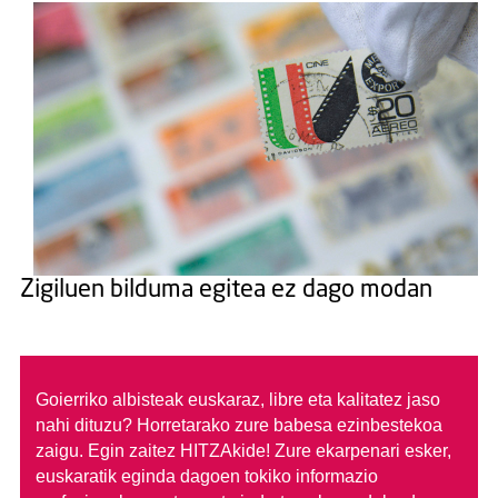
Zigiluen bilduma egitea ez dago modan
Goierriko albisteak euskaraz, libre eta kalitatez jaso
nahi dituzu?
Horretarako zure babesa ezinbestekoa
zaigu. Egin zaitez HITZAkide!
Zure ekarpenari esker,
euskaratik eginda dagoen tokiko informazio