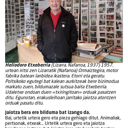
Heliodoro Etxeberria
(Lizarra, Nafarroa, 1937) 1957.
urtean iritsi zen Lizarratik (Nafarroa) Ormaiztegira, motor
fabrika batean lanbidea ikastera. Etorri eta geratu.
Poltsikoko egutegi bat kalean aurkitzeak bere bizimodua
markatu zuen, bildumazale sutsua baita Etxeberria.
Udaletxe ondoan duen «txiringitoan» orduak pasatzen
ditu. Egunotan, erakusleihoan jarritako jaiotza atontzen
orduak pasatu ditu.
Jaiotza bera ere bilduma bat izango da.
Bai, urtetik urtera gero eta pieza gehiago ditut. Animaliak,
pertsonak, etxeak… Urtetik urtera gero eta jaiotza