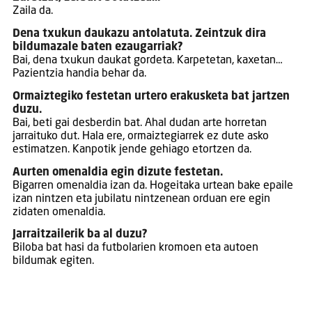
Zaila da.
Dena txukun daukazu antolatuta. Zeintzuk dira
bildumazale baten ezaugarriak?
Bai, dena txukun daukat gordeta. Karpetetan, kaxetan…
Pazientzia handia behar da.
Ormaiztegiko festetan urtero erakusketa bat jartzen
duzu.
Bai, beti gai desberdin bat. Ahal dudan arte horretan
jarraituko dut. Hala ere, ormaiztegiarrek ez dute asko
estimatzen. Kanpotik jende gehiago etortzen da.
Aurten omenaldia egin dizute festetan.
Bigarren omenaldia izan da. Hogeitaka urtean bake epaile
izan nintzen eta jubilatu nintzenean orduan ere egin
zidaten omenaldia.
Jarraitzailerik ba al duzu?
Biloba bat hasi da futbolarien kromoen eta autoen
bildumak egiten.