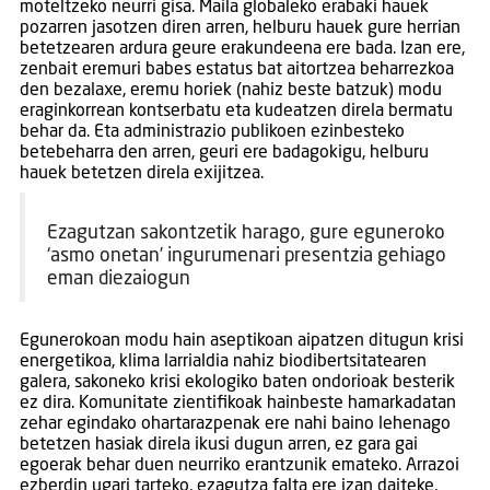
moteltzeko neurri gisa. Maila globaleko erabaki hauek
pozarren jasotzen diren arren, helburu hauek gure herrian
betetzearen ardura geure erakundeena ere bada. Izan ere,
zenbait eremuri babes estatus bat aitortzea beharrezkoa
den bezalaxe, eremu horiek (nahiz beste batzuk) modu
eraginkorrean kontserbatu eta kudeatzen direla bermatu
behar da. Eta administrazio publikoen ezinbesteko
betebeharra den arren, geuri ere badagokigu, helburu
hauek betetzen direla exijitzea.
Ezagutzan sakontzetik harago, gure eguneroko
‘asmo onetan’ ingurumenari presentzia gehiago
eman diezaiogun
Egunerokoan modu hain aseptikoan aipatzen ditugun krisi
energetikoa, klima larrialdia nahiz biodibertsitatearen
galera, sakoneko krisi ekologiko baten ondorioak besterik
ez dira. Komunitate zientifikoak hainbeste hamarkadatan
zehar egindako ohartarazpenak ere nahi baino lehenago
betetzen hasiak direla ikusi dugun arren, ez gara gai
egoerak behar duen neurriko erantzunik emateko. Arrazoi
ezberdin ugari tarteko, ezagutza falta ere izan daiteke,