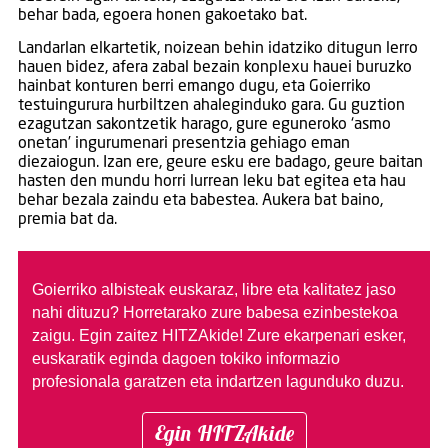
behar bada, egoera honen gakoetako bat.
Landarlan elkartetik, noizean behin idatziko ditugun lerro
hauen bidez, afera zabal bezain konplexu hauei buruzko
hainbat konturen berri emango dugu, eta Goierriko
testuingurura hurbiltzen ahaleginduko gara. Gu guztion
ezagutzan sakontzetik harago, gure eguneroko ‘asmo
onetan’ ingurumenari presentzia gehiago eman
diezaiogun. Izan ere, geure esku ere badago, geure baitan
hasten den mundu horri lurrean leku bat egitea eta hau
behar bezala zaindu eta babestea. Aukera bat baino,
premia bat da.
Goierriko albisteak euskaraz, libre eta kalitatez jaso
nahi dituzu?
Horretarako zure babesa ezinbestekoa
zaigu. Egin zaitez HITZAkide!
Zure ekarpenari esker,
euskaratik eginda dagoen tokiko informazio
profesionala garatzen eta indartzen lagunduko duzu.
Egin HITZAkide