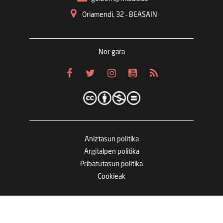
Oriamendi, 32 – BEASAIN
Nor gara
Aniztasun politika
Argitalpen politika
Pribatutasun politika
Cookieak