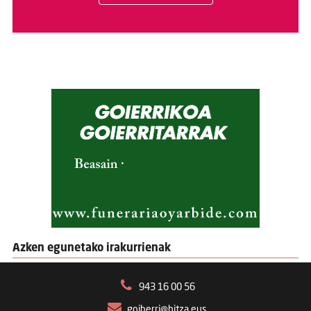
Azken egunetako irakurrienak
943 16 00 56
goiberri@hitza.eus