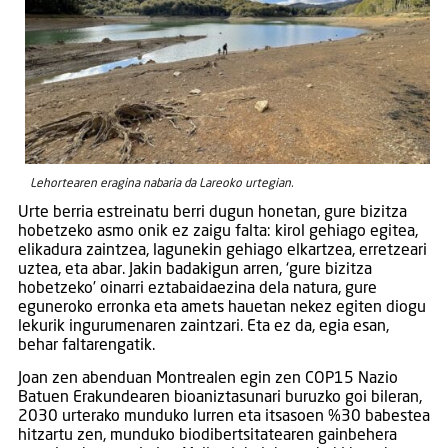
Lehortearen eragina nabaria da Lareoko urtegian.
Urte berria estreinatu berri dugun honetan, gure bizitza
hobetzeko asmo onik ez zaigu falta: kirol gehiago egitea,
elikadura zaintzea, lagunekin gehiago elkartzea, erretzeari
uztea, eta abar. Jakin badakigun arren, ‘gure bizitza
hobetzeko’ oinarri eztabaidaezina dela natura, gure
eguneroko erronka eta amets hauetan nekez egiten diogu
lekurik ingurumenaren zaintzari. Eta ez da, egia esan,
behar faltarengatik.
Joan zen abenduan Montrealen egin zen COP15 Nazio
Batuen Erakundearen bioaniztasunari buruzko goi bileran,
2030 urterako munduko lurren eta itsasoen %30 babestea
hitzartu zen, munduko biodibertsitatearen gainbehera