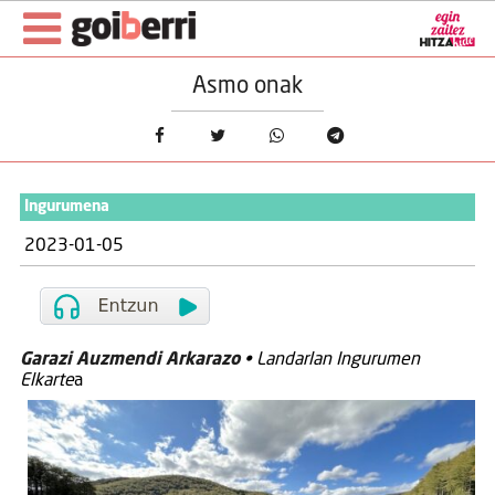
Asmo onak
Ingurumena
2023-01-05
Garazi Auzmendi Arkarazo
• Landarlan Ingurumen
Elkarte
a