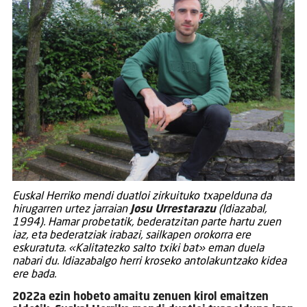
Euskal Herriko mendi duatloi zirkuituko txapelduna da
hirugarren urtez jarraian
Josu Urrestarazu
(Idiazabal,
1994). Hamar probetatik, bederatzitan parte hartu zuen
iaz, eta bederatziak irabazi, sailkapen orokorra ere
eskuratuta. «Kalitatezko salto txiki bat» eman duela
nabari du. Idiazabalgo herri kroseko antolakuntzako kidea
ere bada.
2022a ezin hobeto amaitu zenuen kirol emaitzen