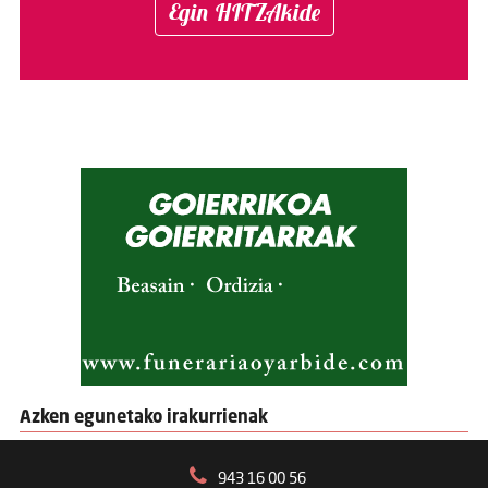
Egin HITZAkide
Azken egunetako irakurrienak
943 16 00 56