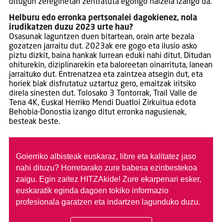
ditugun zereginetan zentratuta egongo naizela izango da.
Helburu edo erronka pertsonalei dagokienez, nola
irudikatzen duzu 2023 urte hau?
Osasunak laguntzen duen bitartean, orain arte bezala
gozatzen jarraitu dut. 2023ak ere gogo eta ilusio asko
piztu dizkit, baina hankak lurrean eduki nahi ditut. Ditudan
ohiturekin, diziplinarekin eta baloreetan oinarrituta, lanean
jarraituko dut. Entrenatzea eta zaintzea atsegin dut, eta
horiek biak disfrutatuz uztartuz gero, emaitzak iritsiko
direla sinesten dut. Tolosako 3 Tontorrak, Trail Valle de
Tena 4K, Euskal Herriko Mendi Duatloi Zirkuitua edota
Behobia-Donostia izango ditut erronka nagusienak,
besteak beste.
Goierriko albisteak euskaraz, libre eta kalitatez jaso
nahi dituzu?
Horretarako zure babesa ezinbestekoa
zaigu. Egin zaitez HITZAkide!
Zure ekarpenari esker,
euskaratik eginda dagoen tokiko informazio
profesionala garatzen eta indartzen lagunduko duzu.