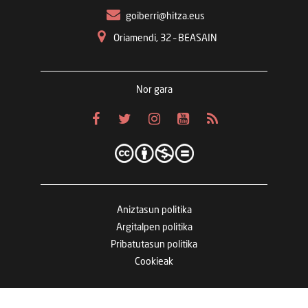
goiberri@hitza.eus
Oriamendi, 32 – BEASAIN
Nor gara
Aniztasun politika
Argitalpen politika
Pribatutasun politika
Cookieak