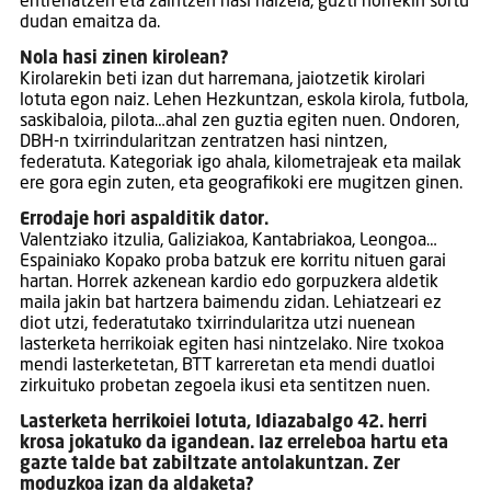
entrenatzen eta zaintzen hasi naizela, guzti horrekin sortu
dudan emaitza da.
Nola hasi zinen kirolean?
Kirolarekin beti izan dut harremana, jaiotzetik kirolari
lotuta egon naiz. Lehen Hezkuntzan, eskola kirola, futbola,
saskibaloia, pilota…ahal zen guztia egiten nuen. Ondoren,
DBH-n txirrindularitzan zentratzen hasi nintzen,
federatuta. Kategoriak igo ahala, kilometrajeak eta mailak
ere gora egin zuten, eta geografikoki ere mugitzen ginen.
Errodaje hori aspalditik dator.
Valentziako itzulia, Galiziakoa, Kantabriakoa, Leongoa…
Espainiako Kopako proba batzuk ere korritu nituen garai
hartan. Horrek azkenean kardio edo gorpuzkera aldetik
maila jakin bat hartzera baimendu zidan. Lehiatzeari ez
diot utzi, federatutako txirrindularitza utzi nuenean
lasterketa herrikoiak egiten hasi nintzelako. Nire txokoa
mendi lasterketetan, BTT karreretan eta mendi duatloi
zirkuituko probetan zegoela ikusi eta sentitzen nuen.
Lasterketa herrikoiei lotuta, Idiazabalgo 42. herri
krosa jokatuko da igandean. Iaz erreleboa hartu eta
gazte talde bat zabiltzate antolakuntzan. Zer
moduzkoa izan da aldaketa?