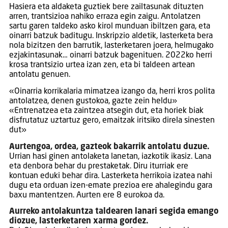
Hasiera eta aldaketa guztiek bere zailtasunak dituzten
arren, trantsizioa nahiko erraza egin zaigu. Antolatzen
sartu garen taldeko asko kirol munduan ibiltzen gara, eta
oinarri batzuk baditugu. Inskripzio aldetik, lasterketa bera
nola bizitzen den barrutik, lasterketaren joera, helmugako
ezjakintasunak… oinarri batzuk bagenituen. 2022ko herri
krosa trantsizio urtea izan zen, eta bi taldeen artean
antolatu genuen.
«Oinarria korrikalaria mimatzea izango da, herri kros polita
antolatzea, denen gustokoa, gazte zein heldu»
«Entrenatzea eta zaintzea atsegin dut, eta horiek biak
disfrutatuz uztartuz gero, emaitzak iritsiko direla sinesten
dut»
Aurtengoa, ordea, gazteok bakarrik antolatu duzue.
Urrian hasi ginen antolaketa lanetan, iazkotik ikasiz. Lana
eta denbora behar du prestaketak. Diru iturriak ere
kontuan eduki behar dira. Lasterketa herrikoia izatea nahi
dugu eta orduan izen-emate prezioa ere ahalegindu gara
baxu mantentzen. Aurten ere 8 eurokoa da.
Aurreko antolakuntza taldearen lanari segida emango
diozue, lasterketaren xarma gordez.