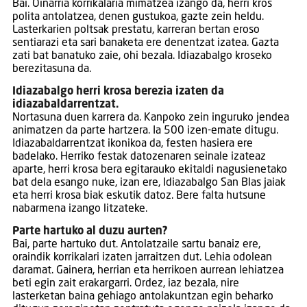
Bai. Oinarria korrikalaria mimatzea izango da, herri kros
polita antolatzea, denen gustukoa, gazte zein heldu.
Lasterkarien poltsak prestatu, karreran bertan eroso
sentiarazi eta sari banaketa ere denentzat izatea. Gazta
zati bat banatuko zaie, ohi bezala. Idiazabalgo kroseko
berezitasuna da.
Idiazabalgo herri krosa berezia izaten da
idiazabaldarrentzat.
Nortasuna duen karrera da. Kanpoko zein inguruko jendea
animatzen da parte hartzera. Ia 500 izen-emate ditugu.
Idiazabaldarrentzat ikonikoa da, festen hasiera ere
badelako. Herriko festak datozenaren seinale izateaz
aparte, herri krosa bera egitarauko ekitaldi nagusienetako
bat dela esango nuke, izan ere, Idiazabalgo San Blas jaiak
eta herri krosa biak eskutik datoz. Bere falta hutsune
nabarmena izango litzateke.
Parte hartuko al duzu aurten?
Bai, parte hartuko dut. Antolatzaile sartu banaiz ere,
oraindik korrikalari izaten jarraitzen dut. Lehia odolean
daramat. Gainera, herrian eta herrikoen aurrean lehiatzea
beti egin zait erakargarri. Ordez, iaz bezala, nire
lasterketan baina gehiago antolakuntzan egin beharko