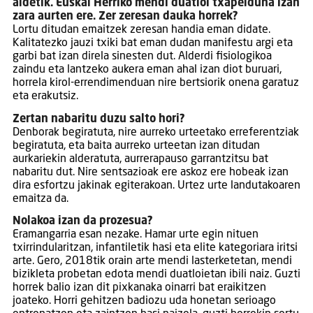
aldetik. Euskal Herriko mendi duatloi txapelduna izan
zara aurten ere. Zer zeresan dauka horrek?
Lortu ditudan emaitzek zeresan handia eman didate.
Kalitatezko jauzi txiki bat eman dudan manifestu argi eta
garbi bat izan direla sinesten dut. Alderdi fisiologikoa
zaindu eta lantzeko aukera eman ahal izan diot buruari,
horrela kirol-errendimenduan nire bertsiorik onena garatuz
eta erakutsiz.
Zertan nabaritu duzu salto hori?
Denborak begiratuta, nire aurreko urteetako erreferentziak
begiratuta, eta baita aurreko urteetan izan ditudan
aurkariekin alderatuta, aurrerapauso garrantzitsu bat
nabaritu dut. Nire sentsazioak ere askoz ere hobeak izan
dira esfortzu jakinak egiterakoan. Urtez urte landutakoaren
emaitza da.
Nolakoa izan da prozesua?
Eramangarria esan nezake. Hamar urte egin nituen
txirrindularitzan, infantiletik hasi eta elite kategoriara iritsi
arte. Gero, 2018tik orain arte mendi lasterketetan, mendi
bizikleta probetan edota mendi duatloietan ibili naiz. Guzti
horrek balio izan dit pixkanaka oinarri bat eraikitzen
joateko. Horri gehitzen badiozu uda honetan serioago