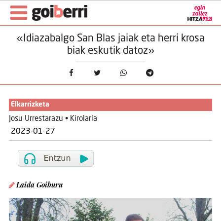
«Idiazabalgo San Blas jaiak eta herri krosa
biak eskutik datoz»
Elkarrizketa
Josu Urrestarazu • Kirolaria
2023-01-27
Laida Goiburu