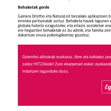
Behaketak gorde
Gainera Ornitho eta NaturaList bezalako aplikazioen
erronka pertsonalak sortuz. Behaketa hauek lagunen e
globala hobeto ezagutzeko, eta erlazio sozialetan era
ere hegaztien behaketak ez du adinik, eta familia zei
dakartzan onura psikologikoetaz gozatuz.
Goierriko albisteak euskaraz, libre eta kalitatez ja
zaitez HITZAkide!
Zure ekarpenari esker, euskarat
indartzen lagunduko duzu.
Eg