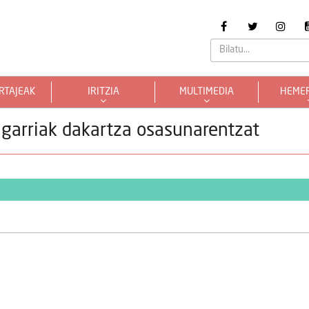
RTAJEAK
IRITZIA
MULTIMEDIA
HEME
garriak dakartza osasunarentzat