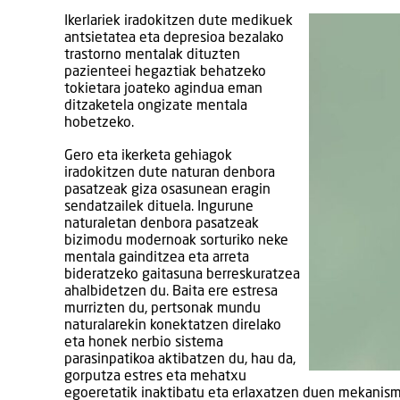
Ikerlariek iradokitzen dute medikuek
antsietatea eta depresioa bezalako
trastorno mentalak dituzten
pazienteei hegaztiak behatzeko
tokietara joateko agindua eman
ditzaketela ongizate mentala
hobetzeko.
Gero eta ikerketa gehiagok
iradokitzen dute naturan denbora
pasatzeak giza osasunean eragin
sendatzailek dituela. Ingurune
naturaletan denbora pasatzeak
bizimodu modernoak sorturiko neke
mentala gainditzea eta arreta
bideratzeko gaitasuna berreskuratzea
ahalbidetzen du. Baita ere estresa
murrizten du, pertsonak mundu
naturalarekin konektatzen direlako
eta honek nerbio sistema
parasinpatikoa aktibatzen du, hau da,
gorputza estres eta mehatxu
egoeretatik inaktibatu eta erlaxatzen duen mekanismo