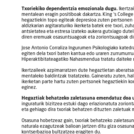
Txoriekiko dependentzia emozionala dugu.
Ikertza
mentalean eragin positiboak dakartza. King ‘s Colle
hegaztiekin topo egiteak depresioa zuten pertsonen o
aldizkarian argitaraturiko ikerketa batek ere txori, z
antsietatea eta estresa izateko aukera gutxiago dutel
diren eremuak osasuntsuagoak eta zoriontsuagoak dir
Jose Antonio Corraliza Ingurumen Psikologiako kated
egiten dela txori baten kantua edo uraren zurrumurru
Hiperaktibitateagatiko Nahasmendua tratatu daiteke 
Ikertzaileek azpimarratzen dute hegaztietan aberatsa
mentaleko baldintzak tratatzeko. Gaineratu zuten, h
ikerketan parte hartu zuten pertsonek hegaztiekin ko
eginez.
Hegaztiak behatzeko zaletasuna emendatuz doa ur
inguraturik bizitzea estuki dago erlazionatuta zorion
eta gehiago dira txoriak behatzen dituzten zaletuak
Osasuna hobetzeaz gain, txoriak behatzeko zaletasun
naturala ezagutzeak balioan jartzen ditu giza osasu
kontserbazioa bultzatzea eragiten du.