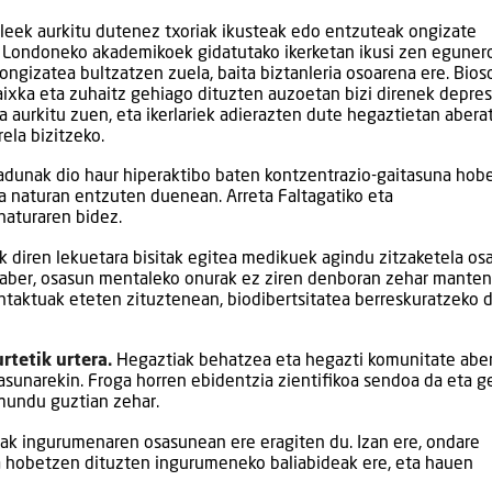
ileek aurkitu dutenez txoriak ikusteak edo entzuteak ongizate
ge Londoneko akademikoek gidatutako ikerketan ikusi zen eguner
ngizatea bultzatzen zuela, baita biztanleria osoarena ere. Bios
uhaixka eta zuhaitz gehiago dituzten auzoetan bizi direnek depres
a aurkitu zuen, eta ikerlariek adierazten dute hegaztietan abera
ela bizitzeko.
radunak dio haur hiperaktibo baten kontzentrazio-gaitasuna hob
a naturan entzuten duenean. Arreta Faltagatiko eta
naturaren bidez.
k diren lekuetara bisitak egitea medikuek agindu zitzaketela os
alaber, osasun mentaleko onurak ez ziren denboran zehar mante
ntaktuak eteten zituztenean, biodibertsitatea berreskuratzeko 
tetik urtera.
Hegaztiak behatzea eta hegazti komunitate abe
tasunarekin. Froga horren ebidentzia zientifikoa sendoa da eta g
 mundu guztian zehar.
ak ingurumenaren osasunean ere eragiten du. Izan ere, ondare
na hobetzen dituzten ingurumeneko baliabideak ere, eta hauen