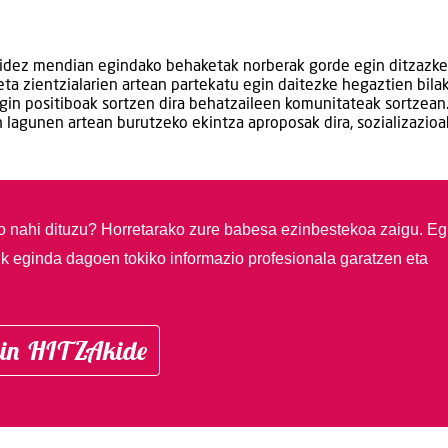
 bidez mendian egindako behaketak norberak gorde egin ditzazke
ta zientzialarien artean partekatu egin daitezke hegaztien bila
gin positiboak sortzen dira behatzaileen komunitateak sortzean.
n lagunen artean burutzeko ekintza aproposak dira, sozializazioa
so nahi dituzu?
Horretarako zure babesa ezinbestekoa zaigu. Eg
ik eginda dagoen tokiko informazio profesionala garatzen eta
in HITZAkide