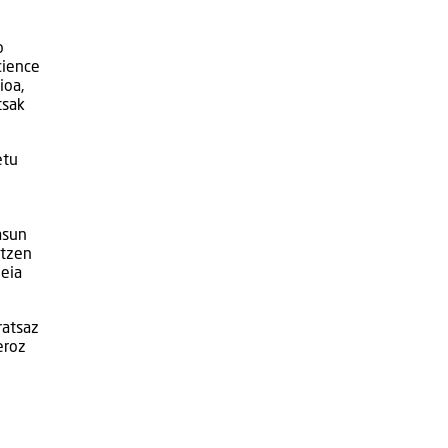
o
cience
ioa,
tsak
etu
asun
ntzen
deia
ratsaz
eroz