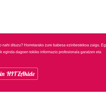
so nahi dituzu?
Horretarako zure babesa ezinbestekoa zaigu. Eg
ik eginda dagoen tokiko informazio profesionala garatzen eta
in HITZAkide