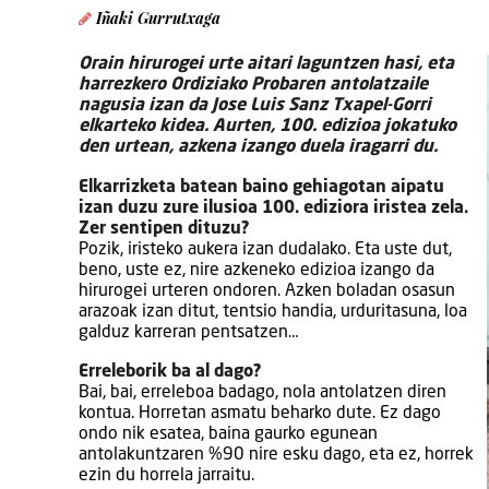
Iñaki Gurrutxaga
Orain hirurogei urte aitari laguntzen hasi, eta
harrezkero Ordiziako Probaren antolatzaile
nagusia izan da Jose Luis Sanz Txapel-Gorri
elkarteko kidea. Aurten, 100. edizioa jokatuko
den urtean, azkena izango duela iragarri du.
Elkarrizketa batean baino gehiagotan aipatu
izan duzu zure ilusioa 100. ediziora iristea zela.
Zer sentipen dituzu?
Pozik, iristeko aukera izan dudalako. Eta uste dut,
beno, uste ez, nire azkeneko edizioa izango da
hirurogei urteren ondoren. Azken boladan osasun
arazoak izan ditut, tentsio handia, urduritasuna, loa
galduz karreran pentsatzen…
Erreleborik ba al dago?
Bai, bai, erreleboa badago, nola antolatzen diren
kontua. Horretan asmatu beharko dute. Ez dago
ondo nik esatea, baina gaurko egunean
antolakuntzaren %90 nire esku dago, eta ez, horrek
ezin du horrela jarraitu.