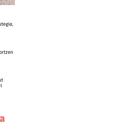
utegia,
lortzen
ut
ri