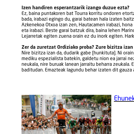
Izen handiren esperantzarik izango duzue ezta?
Ez, baina puntakoren bat Tourra korritu ondoren etor
bada, irabazi egingo du, garai batean hala izaten bait
Azkenekoa Otxoa izan zen, Hautacamen irabazi, hona 
eta irabazi. Beste garai batzuk dira, baina lehen Marin
Lejarretak egiten zuena orain ez du inork egiten. Har
Zer da zuretzat Ordiziako proba? Zure bizitza izan 
Nire bizitza izan da, dudarik gabe [hunkituta]. Ni ora
mediku espezialista batekin, galdetu nion ea jarrai ne
neukala, nire buruak lanean jarraitu beharra zeukala. E
baditudan. Emazteak lagundu behar izaten dit gauza 
Ehune