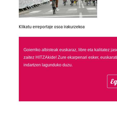
Klikatu erreportaje osoa irakurzekoa
Goierriko albisteak euskaraz, libre eta kalitatez ja
zaitez HITZAkide!
Zure ekarpenari esker, euskarat
indartzen lagunduko duzu.
Eg