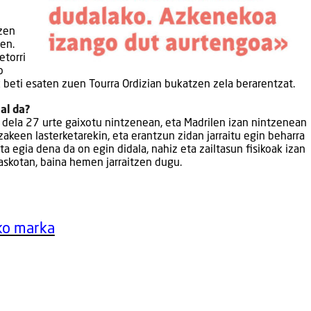
tzen
zen.
etorri
o
k beti esaten zuen Tourra Ordizian bukatzen zela berarentzat.
al da?
in dela 27 urte gaixotu nintzenean, eta Madrilen izan nintzenean
zakeen lasterketarekin, eta erantzun zidan jarraitu egin beharra
ta egia dena da on egin didala, nahiz eta zailtasun fisikoak izan
askotan, baina hemen jarraitzen dugu.
ko marka