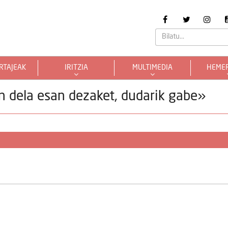
RTAJEAK
IRITZIA
MULTIMEDIA
HEME
an dela esan dezaket, dudarik gabe»