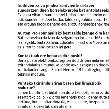
Iruditzen zaizu jendea kontziente dela zer
suposatzen duen horrelako proba bat antolatzeak
Ez, ezta elkarte barruan ere! Urrian, artean aurreko 
edizioarekin, taldeei hoska, taldeak gonbidatzen… Txi
eta orduan bidali beharra dauzkazu gonbidapenak go
Aurten Pro-Tour mailako bost talde izango dira kar
Bai, ezinezkoa da izan da seigarrena lortzea. UAEk ur
izanagatik, baita Astana, Education First eta Movistar
ez ziren taldeak lortzen ari gara.
Kontaktuak ere beharko dira noski?
Dena posta elektronikoz egiten dut! Urtean mila emai
txirrindularitza munduko jende asko ezagutzen dudala
kontrakorik esango. Euskal Herriko 43 Itzuli egingo di
tekniko modura.
Puntako txirrindulariren baten konfirmaziorik
baduzue?
Lehen buletin bat bidaltzen dute taldeek, baina ez d
ezertarako balio. 72 ordu lehenago bidali behar dute
betikoa, hori nahitaezkoa da, eta hala ere, bezperako 
ematean aldaketak izan ohi dira.