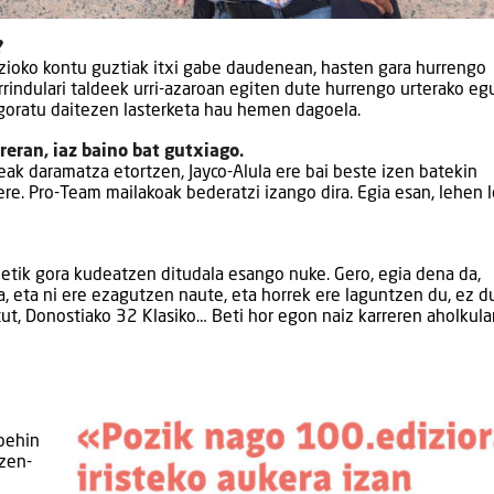
?
edizioko kontu guztiak itxi gabe daudenean, hasten gara hurrengo
rrindulari taldeek urri-azaroan egiten dute hurrengo urterako eg
goratu daitezen lasterketa hau hemen dagoela.
reran, iaz baino bat gutxiago.
teak daramatza etortzen, Jayco-Alula ere bai beste izen batekin
 ere. Pro-Team mailakoak bederatzi izango dira. Egia esan, lehen 
letik gora kudeatzen ditudala esango nuke. Gero, egia dena da,
, eta ni ere ezagutzen naute, eta horrek ere laguntzen du, ez d
tut, Donostiako 32 Klasiko… Beti hor egon naiz karreren aholkula
u
 behin
izen-