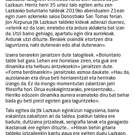
Lazkaun. Herriz herri 35 urtez talo egiten aritu zen
Lazkaoko boluntario taldeak 2019ko abenduaren 21ean
egin zuen azkeneko saioa Donostiako San Tomas ferian.
Jon Aizpurua Jtk Lazkaun taldeko kideak adierazi duenez,
«etenik ez da izan; errelebo eta ardura aldaketa bat izan
da. Utzi baino gehiago, apartatu egin dira aurrekoak.
Ardurak utzi dituzte. Beraiek oraindik etortzen dira
laguntzera, nahi dutenean edo ahal dutenean».
Izaera berarekin jarraitzen dute talogileek. «Boluntario
talde bat gara. Lehen ere horrelaxe ziren, eta guk ere
dinamika eta helburu antzekoekin» jarraitzen dute.
«Forma berdinarekin» jarraitzeko asmoa daukate. «Hau da,
auzolanean eta dirua beti herriarentzat eta herrirako
izango da. Ez da inongo momentutan zalantzan jarri
filosofia hori. Dirua euskalgintzarako, presoentzako…
Herriko edozein dinamika aurrera eramateko diru bat behar
bada gu beti prest egoten gara laguntzeko».
Talo egitea da Jtk Lazkaun eginkizun nagusiena, baina
eskaintza zabaltzen ari da taldea. Joaldun taldea ere
badute, dultzaina jotzaileak, serigrafia lanak eta garagardo
ikastaroak ere egiten dituzte… «Hilean behin gitarra
taldeko jotzaileekin kantu gaua ere egiten dugu Lazkaon,