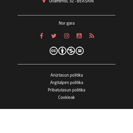
Oriamendi, 32 – BEASAIN
Nor gara
Aniztasun politika
Argitalpen politika
Pribatutasun politika
Cookieak