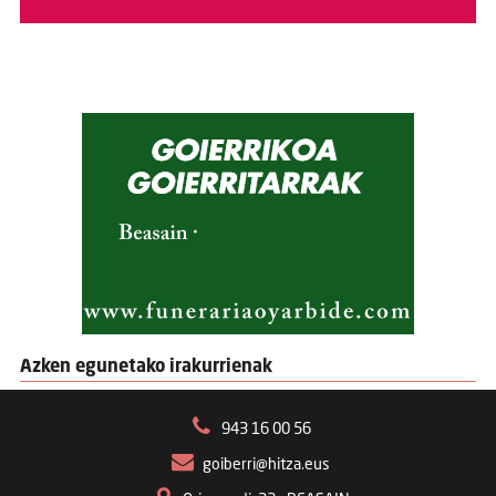
Azken egunetako irakurrienak
943 16 00 56
goiberri@hitza.eus