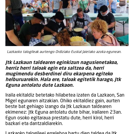
Lazkaoko talogileak aurtengo Ordiziako Euskal Jaietako azoka egunean.
Jtk Lazkaun taldearen eginkizun nagusienetakoa,
herriz herri taloak egin eta saltzea da, herri
mugimendu desberdinei diru ekarpena egiteko
helburuarekin. Hala ere, taloak egitetik harago, Jtk
Eguna antolatu dute Lazkaon.
Iraila ekitaldiz betetako hilabetea izaten da Lazkaon, San
Migel egunaren aitzakian. Ohiko ekitaldiez gain, aurten
beste bat gehiago izango da Jtk Lazkaun taldearen
ekimenez: Jtk Eguna antolatu dute bihar, irailaren 23an.
Egun osoko egitaraua prestatu dute, herri kirol, herri
bazkari eta dantzaldiarekin.
Lazkaoko talogileei erreleboa hartu dien taldea da Jtk