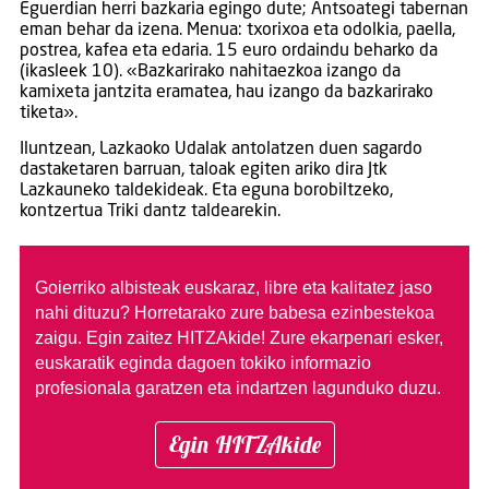
Eguerdian herri bazkaria egingo dute; Antsoategi tabernan
eman behar da izena. Menua: txorixoa eta odolkia, paella,
postrea, kafea eta edaria. 15 euro ordaindu beharko da
(ikasleek 10). «Bazkarirako nahitaezkoa izango da
kamixeta jantzita eramatea, hau izango da bazkarirako
tiketa».
Iluntzean, Lazkaoko Udalak antolatzen duen sagardo
dastaketaren barruan, taloak egiten ariko dira Jtk
Lazkauneko taldekideak. Eta eguna borobiltzeko,
kontzertua Triki dantz taldearekin.
Goierriko albisteak euskaraz, libre eta kalitatez jaso
nahi dituzu?
Horretarako zure babesa ezinbestekoa
zaigu. Egin zaitez HITZAkide!
Zure ekarpenari esker,
euskaratik eginda dagoen tokiko informazio
profesionala garatzen eta indartzen lagunduko duzu.
Egin HITZAkide