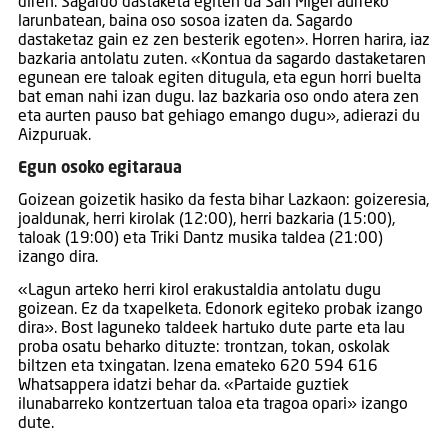
diren. Sagardo dastaketa egiten da San Migel aurreko
larunbatean, baina oso sosoa izaten da. Sagardo
dastaketaz gain ez zen besterik egoten». Horren harira, iaz
bazkaria antolatu zuten. «Kontua da sagardo dastaketaren
egunean ere taloak egiten ditugula, eta egun horri buelta
bat eman nahi izan dugu. Iaz bazkaria oso ondo atera zen
eta aurten pauso bat gehiago emango dugu», adierazi du
Aizpuruak.
Egun osoko egitaraua
Goizean goizetik hasiko da festa bihar Lazkaon: goizeresia,
joaldunak, herri kirolak (12:00), herri bazkaria (15:00),
taloak (19:00) eta Triki Dantz musika taldea (21:00)
izango dira.
«Lagun arteko herri kirol erakustaldia antolatu dugu
goizean. Ez da txapelketa. Edonork egiteko probak izango
dira». Bost laguneko taldeek hartuko dute parte eta lau
proba osatu beharko dituzte: trontzan, tokan, oskolak
biltzen eta txingatan. Izena emateko 620 594 616
Whatsappera idatzi behar da. «Partaide guztiek
ilunabarreko kontzertuan taloa eta tragoa opari» izango
dute.