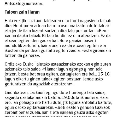
Antsoategi aurrean».
Taloen zain ilaran
Hala ere, Jtk Lazkaun taldearen diru iturri nagusiena taloak
dira. Herritarren artean harrera oso ona izaten dute taloak
eta jende ilara luzeak sortzen dira talo postuetan. «Bere
xarma dauka taloak. Bi talo berdin ez dira ateratzen. Ez da
etxean egiten den gauza bat. Bere garaian baserri
mundutik zetorren, baina orain ez da etxean egiten eta
ikusten da jendeari gustatu egiten zaiola. Festa giroarekin
lotzen da gainera».
Ordiziako Euskal Jaietako asteazkeneko azokan egin zuten
azkeneko talo saioa. «Hamar lagun egongo ginen talo
jotzen, beste bat orea egiten, zartagietan ere bai… 15-16
lagun elkartu ginen taloak egiten postuan. Jende asko
gerturatzen da argazkiak ateratzera».
Larunbatean, Lazkaon egingo dute hurrengo talo saioa,
sagardo dastaketarekin batera, 19:00etatik aurrera. Hala
ere, lan gehiago ere hartu dute, Jtk Eguna antolatu baitute,
egun osoko egitarauarekin. «Beti esaten genuen Lazkaok
zerbait behar zuela, nahiz eta irailean gauza asko egoten