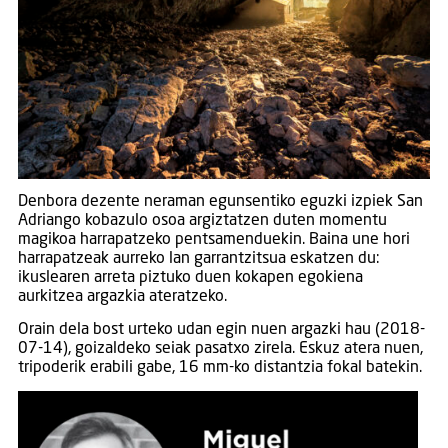
Denbora dezente neraman egunsentiko eguzki izpiek San
Adriango kobazulo osoa argiztatzen duten momentu
magikoa harrapatzeko pentsamenduekin. Baina une hori
harrapatzeak aurreko lan garrantzitsua eskatzen du:
ikuslearen arreta piztuko duen kokapen egokiena
aurkitzea argazkia ateratzeko.
Orain dela bost urteko udan egin nuen argazki hau (2018-
07-14), goizaldeko seiak pasatxo zirela. Eskuz atera nuen,
tripoderik erabili gabe, 16 mm-ko distantzia fokal batekin.