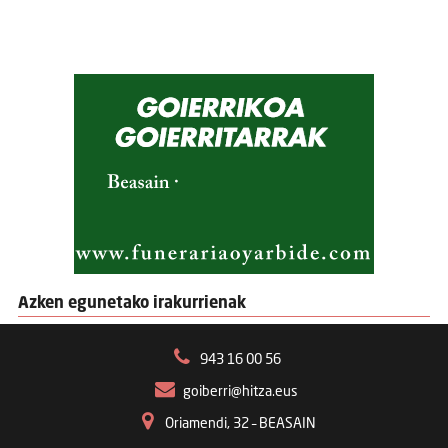
Azken egunetako irakurrienak
943 16 00 56
goiberri@hitza.eus
Oriamendi, 32 – BEASAIN