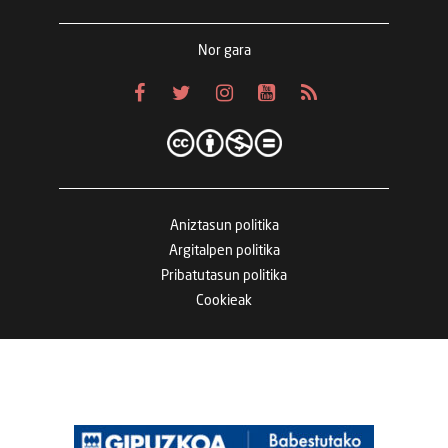
Nor gara
Aniztasun politika
Argitalpen politika
Pribatutasun politika
Cookieak