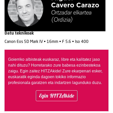
Datu teknikoak
Canon Eos 5D Mark IV • 16mm • F 5.6 • Iso 400
Goierriko albisteak euskaraz, libre eta kalitatez jaso
nahi dituzu?
Horretarako zure babesa ezinbestekoa
zaigu. Egin zaitez HITZAkide!
Zure ekarpenari esker,
euskaratik eginda dagoen tokiko informazio
profesionala garatzen eta indartzen lagunduko duzu.
Egin HITZAkide