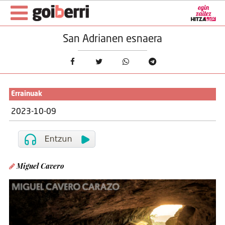
San Adrianen esnaera
Errainuak
2023-10-09
Miguel Cavero