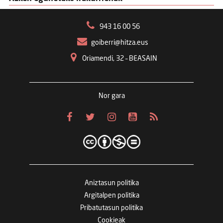
943 16 00 56
goiberri@hitza.eus
Oriamendi, 32 – BEASAIN
Nor gara
Aniztasun politika
Argitalpen politika
Pribatutasun politika
Cookieak