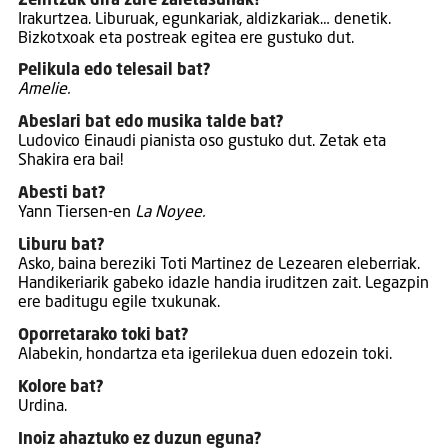
Zeintzuk dira zure zaletasunak?
Irakurtzea. Liburuak, egunkariak, aldizkariak… denetik.
Bizkotxoak eta postreak egitea ere gustuko dut.
Pelikula edo telesail bat?
Amelie.
Abeslari bat edo musika talde bat?
Ludovico Einaudi pianista oso gustuko dut. Zetak eta
Shakira era bai!
Abesti bat?
Yann Tiersen-en
La Noyee.
Liburu bat?
Asko, baina bereziki Toti Martinez de Lezearen eleberriak.
Handikeriarik gabeko idazle handia iruditzen zait. Legazpin
ere baditugu egile txukunak.
Oporretarako toki bat?
Alabekin, hondartza eta igerilekua duen edozein toki.
Kolore bat?
Urdina.
Inoiz ahaztuko ez duzun eguna?