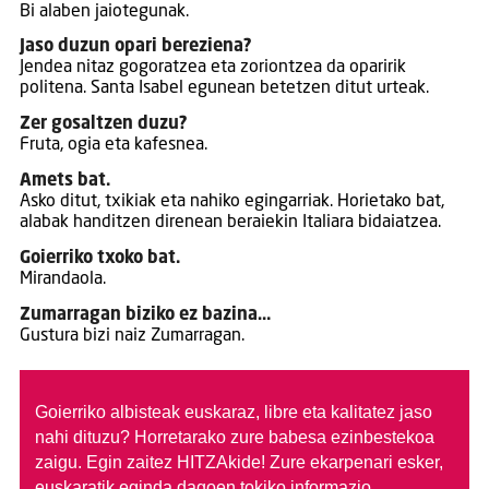
Bi alaben jaiotegunak.
Jaso duzun opari bereziena?
Jendea nitaz gogoratzea eta zoriontzea da oparirik
politena. Santa Isabel egunean betetzen ditut urteak.
Zer gosaltzen duzu?
Fruta, ogia eta kafesnea.
Amets bat.
Asko ditut, txikiak eta nahiko egingarriak. Horietako bat,
alabak handitzen direnean beraiekin Italiara bidaiatzea.
Goierriko txoko bat.
Mirandaola.
Zumarragan biziko ez bazina…
Gustura bizi naiz Zumarragan.
Goierriko albisteak euskaraz, libre eta kalitatez jaso
nahi dituzu?
Horretarako zure babesa ezinbestekoa
zaigu. Egin zaitez HITZAkide!
Zure ekarpenari esker,
euskaratik eginda dagoen tokiko informazio