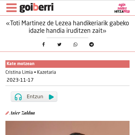
«Toti Martinez de Lezea handikeriarik gabeko
idazle handia iruditzen zait»
Kate motzean
Cristina Limia • Kazetaria
2023-11-17
Asier Zaldua