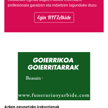
profesionala garatzen eta indartzen lagunduko duzu.
Egin HITZAkide
Azken egunetako irakurrienak