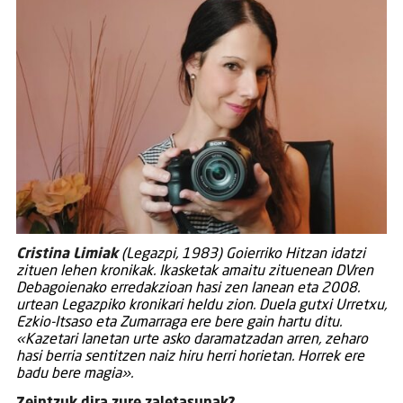
Cristina Limiak
(Legazpi, 1983) Goierriko Hitzan idatzi
zituen lehen kronikak. Ikasketak amaitu zituenean DVren
Debagoienako erredakzioan hasi zen lanean eta 2008.
urtean Legazpiko kronikari heldu zion. Duela gutxi Urretxu,
Ezkio-Itsaso eta Zumarraga ere bere gain hartu ditu.
«Kazetari lanetan urte asko daramatzadan arren, zeharo
hasi berria sentitzen naiz hiru herri horietan. Horrek ere
badu bere magia».