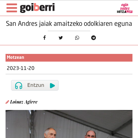
San Andres jaiak amaitzeko odolkiaren eguna
Motzean
2023-11-20
Loinaz Agirre