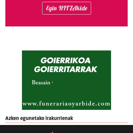
Egin HITZAkide
Azken egunetako irakurrienak