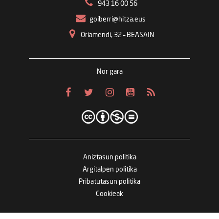
943 16 00 56
goiberri@hitza.eus
Oriamendi, 32 – BEASAIN
Nor gara
Aniztasun politika
Argitalpen politika
Pribatutasun politika
Cookieak