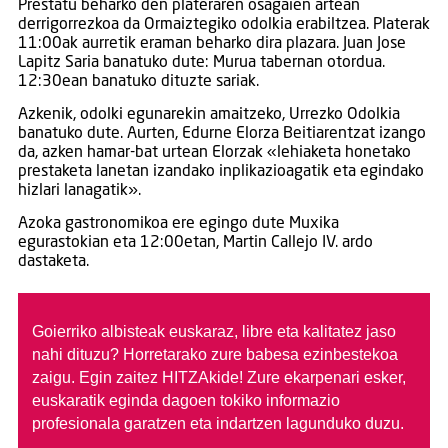
Prestatu beharko den plateraren osagaien artean
derrigorrezkoa da Ormaiztegiko odolkia erabiltzea. Platerak
11:00ak aurretik eraman beharko dira plazara. Juan Jose
Lapitz Saria banatuko dute: Murua tabernan otordua.
12:30ean banatuko dituzte sariak.
Azkenik, odolki egunarekin amaitzeko, Urrezko Odolkia
banatuko dute. Aurten, Edurne Elorza Beitiarentzat izango
da, azken hamar-bat urtean Elorzak «lehiaketa honetako
prestaketa lanetan izandako inplikazioagatik eta egindako
hizlari lanagatik».
Azoka gastronomikoa ere egingo dute Muxika
egurastokian eta 12:00etan, Martin Callejo IV. ardo
dastaketa.
Goierriko albisteak euskaraz, libre eta kalitatez jaso
nahi dituzu?
Horretarako zure babesa ezinbestekoa
zaigu. Egin zaitez HITZAkide!
Zure ekarpenari esker,
euskaratik eginda dagoen tokiko informazio
profesionala garatzen eta indartzen lagunduko duzu.