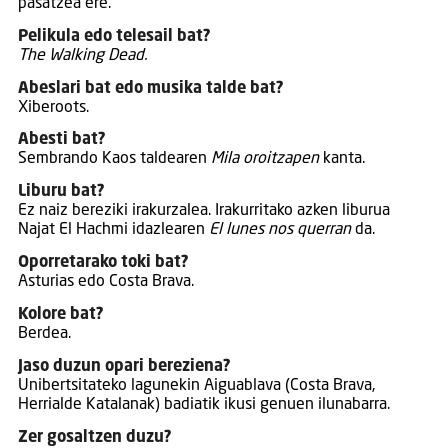
pasatzea ere.
Pelikula edo telesail bat?
The Walking Dead.
Abeslari bat edo musika talde bat?
Xiberoots.
Abesti bat?
Sembrando Kaos taldearen
Mila oroitzapen
kanta.
Liburu bat?
Ez naiz bereziki irakurzalea. Irakurritako azken liburua
Najat El Hachmi idazlearen
El lunes nos querran
da.
Oporretarako toki bat?
Asturias edo Costa Brava.
Kolore bat?
Berdea.
Jaso duzun opari bereziena?
Unibertsitateko lagunekin Aiguablava (Costa Brava,
Herrialde Katalanak) badiatik ikusi genuen ilunabarra.
Zer gosaltzen duzu?