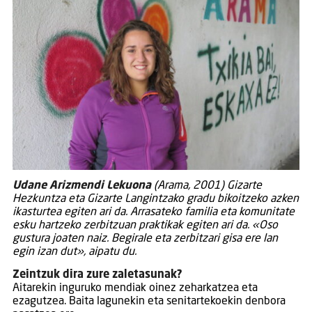
Udane Arizmendi Lekuona
(Arama, 2001) Gizarte
Hezkuntza eta Gizarte Langintzako gradu bikoitzeko azken
ikasturtea egiten ari da. Arrasateko familia eta komunitate
esku hartzeko zerbitzuan praktikak egiten ari da. «Oso
gustura joaten naiz. Begirale eta zerbitzari gisa ere lan
egin izan dut», aipatu du.
Zeintzuk dira zure zaletasunak?
Aitarekin inguruko mendiak oinez zeharkatzea eta
ezagutzea. Baita lagunekin eta senitartekoekin denbora