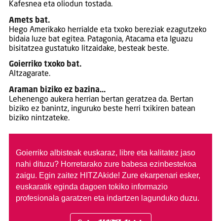
Kafesnea eta oliodun tostada.
Amets bat.
Hego Amerikako herrialde eta txoko bereziak ezagutzeko
bidaia luze bat egitea. Patagonia, Atacama eta Iguazu
bisitatzea gustatuko litzaidake, besteak beste.
Goierriko txoko bat.
Altzagarate.
Araman biziko ez bazina…
Lehenengo aukera herrian bertan geratzea da. Bertan
biziko ez banintz, inguruko beste herri txikiren batean
biziko nintzateke.
Goierriko albisteak euskaraz, libre eta kalitatez jaso
nahi dituzu?
Horretarako zure babesa ezinbestekoa
zaigu. Egin zaitez HITZAkide!
Zure ekarpenari esker,
euskaratik eginda dagoen tokiko informazio
profesionala garatzen eta indartzen lagunduko duzu.