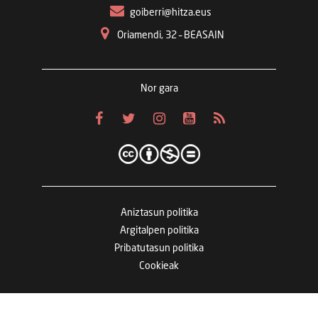
goiberri@hitza.eus
Oriamendi, 32 – BEASAIN
Nor gara
Aniztasun politika
Argitalpen politika
Pribatutasun politika
Cookieak