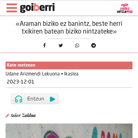
«Araman biziko ez banintz, beste herri
txikiren batean biziko nintzateke»
Kate motzean
Udane Arizmendi Lekuona • Ikaslea
2023-12-01
Asier Zaldua