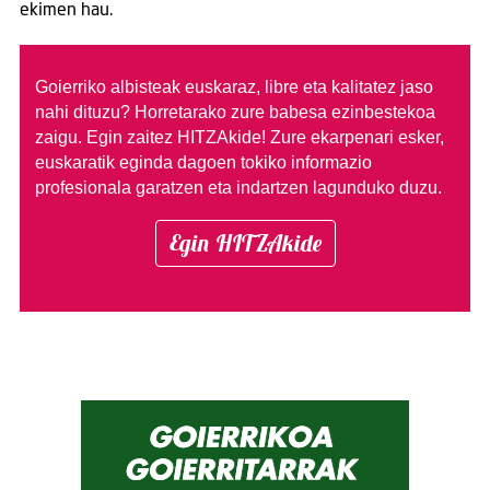
ekimen hau.
Goierriko albisteak euskaraz, libre eta kalitatez jaso
nahi dituzu?
Horretarako zure babesa ezinbestekoa
zaigu. Egin zaitez HITZAkide!
Zure ekarpenari esker,
euskaratik eginda dagoen tokiko informazio
profesionala garatzen eta indartzen lagunduko duzu.
Egin HITZAkide