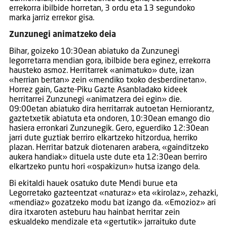
errekorra ibilbide horretan, 3 ordu eta 13 segundoko
marka jarriz errekor gisa.
Zunzunegi animatzeko deia
Bihar, goizeko 10:30ean abiatuko da Zunzunegi
legorretarra mendian gora, ibilbide bera eginez, errekorra
hausteko asmoz. Herritarrek «animatuko» dute, izan
«herrian bertan» zein «mendiko txoko desberdinetan».
Horrez gain, Gazte-Piku Gazte Asanbladako kideek
herritarrei Zunzunegi «animatzera dei egin» die.
09:00etan abiatuko dira herritarrak autoetan Herniorantz,
gaztetxetik abiatuta eta ondoren, 10:30ean emango dio
hasiera erronkari Zunzunegik. Gero, eguerdiko 12:30ean
jarri dute guztiak berriro elkartzeko hitzordua, herriko
plazan. Herritar batzuk diotenaren arabera, «gainditzeko
aukera handiak» dituela uste dute eta 12:30ean berriro
elkartzeko puntu hori «ospakizun» hutsa izango dela.
Bi ekitaldi hauek osatuko dute Mendi burue eta
Legorretako gazteentzat «naturaz» eta «kirolaz», zehazki,
«mendiaz» gozatzeko modu bat izango da. «Emozioz» ari
dira itxaroten asteburu hau hainbat herritar zein
eskualdeko mendizale eta «gertutik» jarraituko dute