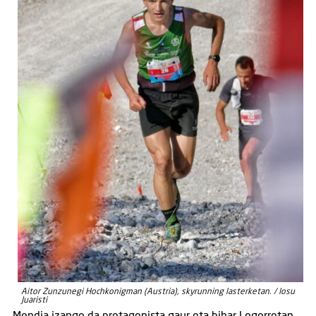
Aitor Zunzunegi Hochkonigman (Austria), skyrunning lasterketan. / Iosu
Juaristi