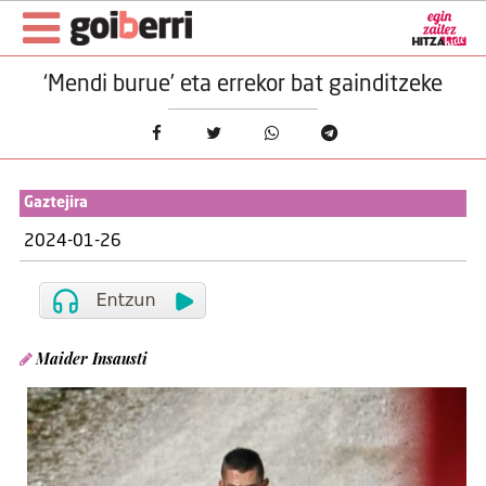
‘Mendi burue’ eta errekor bat gainditzeke
Gaztejira
2024-01-26
Maider Insausti