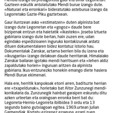
Mendia izango da protagonista gaur eta bihar Legorretan.
Gazteen eskutik antolatutako Mendi burue izango dute.
«Naturari eta erronkari» bideratutako asteburua izango da
Legorretako Gazte-Piku gaztetxean.
Gaur iluntzean asko «estimatzen» duten alpinista bat
izango dute Legorretan eta «gogoz» daude bere
bizipenak entzun eta haietatik «ikasteko». Joseba Iztueta
gabiriarra izango dute bertan, hain zuzen ere, udan
egindako espedizioaren inguruko kontakizunak ardatz
dituen dokumentalaren bidez kontatuz istorio hau.
Dokumentalak Zanskar, aztarna berrien bila du izena eta
«ikusgarria» izango delakoan daude herritarrak. Himalaiako
Zanskar bailaran igotako mendi harritsuen eta «lehen aldiz
zapaldutako horien» inguruan aritzen da alpinista
gabiriarra. Ikus-entzunezko honekin emango diete hasiera
Mendi Burue ekimenari.
Hala ere, herritik kanpokoak etorri arren, badituzte herrian
ere «txapeldunak», horietako bat Aitor Zunzunegi mendi-
korrikalaria da. Zunzunegik hainbat garaipen eskuratu ditu
azken urteetan eta oraingoan erronka berri bat du:
Legorreta-Hernio-Legorreta ibilbidea 3 ordu eta 13
segundo baino gutxiagoan egitea. 1969.urtean Julian
Garmendiak, Kortatu ezizenez ezaguna, ezarri zuen