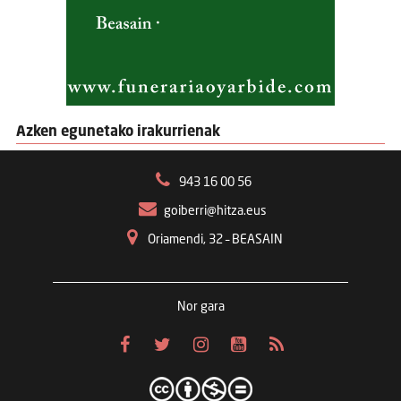
Azken egunetako irakurrienak
943 16 00 56
goiberri@hitza.eus
Oriamendi, 32 – BEASAIN
Nor gara