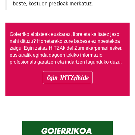
beste, kostuen prezioak merkatuz.
Goierriko albisteak euskaraz, libre eta kalitatez jaso
nahi dituzu?
Horretarako zure babesa ezinbestekoa
zaigu. Egin zaitez HITZAkide!
Zure ekarpenari esker,
euskaratik eginda dagoen tokiko informazio
profesionala garatzen eta indartzen lagunduko duzu.
Egin HITZAkide