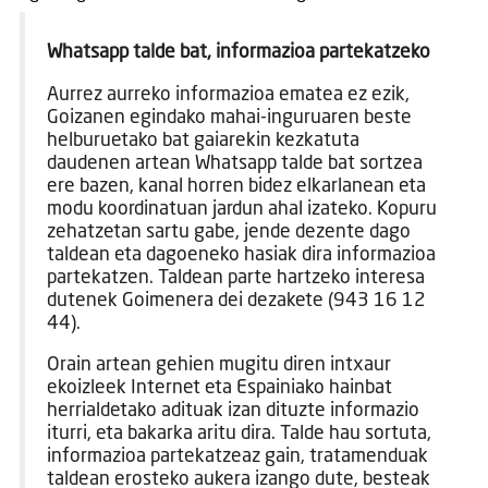
Whatsapp talde bat, informazioa partekatzeko
Aurrez aurreko informazioa ematea ez ezik,
Goizanen egindako mahai-inguruaren beste
helburuetako bat gaiarekin kezkatuta
daudenen artean Whatsapp talde bat sortzea
ere bazen, kanal horren bidez elkarlanean eta
modu koordinatuan jardun ahal izateko. Kopuru
zehatzetan sartu gabe, jende dezente dago
taldean eta dagoeneko hasiak dira informazioa
partekatzen. Taldean parte hartzeko interesa
dutenek Goimenera dei dezakete (943 16 12
44).
Orain artean gehien mugitu diren intxaur
ekoizleek Internet eta Espainiako hainbat
herrialdetako adituak izan dituzte informazio
iturri, eta bakarka aritu dira. Talde hau sortuta,
informazioa partekatzeaz gain, tratamenduak
taldean erosteko aukera izango dute, besteak