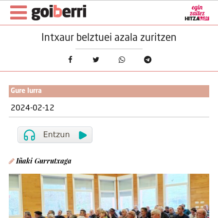
Intxaur belztuei azala zuritzen
Gure lurra
2024-02-12
Iñaki Gurrutxaga