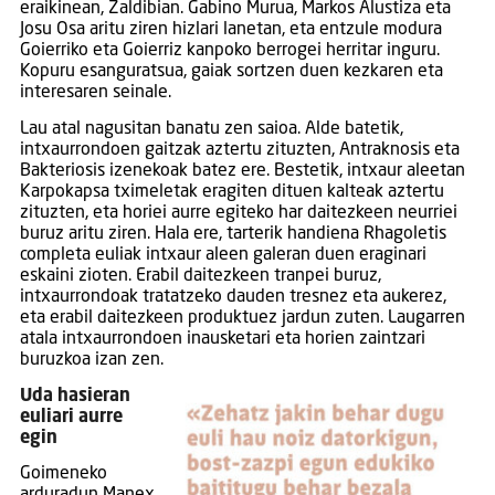
eraikinean, Zaldibian. Gabino Murua, Markos Alustiza eta
Josu Osa aritu ziren hizlari lanetan, eta entzule modura
Goierriko eta Goierriz kanpoko berrogei herritar inguru.
Kopuru esanguratsua, gaiak sortzen duen kezkaren eta
interesaren seinale.
Lau atal nagusitan banatu zen saioa. Alde batetik,
intxaurrondoen gaitzak aztertu zituzten, Antraknosis eta
Bakteriosis izenekoak batez ere. Bestetik, intxaur aleetan
Karpokapsa tximeletak eragiten dituen kalteak aztertu
zituzten, eta horiei aurre egiteko har daitezkeen neurriei
buruz aritu ziren. Hala ere, tarterik handiena Rhagoletis
completa euliak intxaur aleen galeran duen eraginari
eskaini zioten. Erabil daitezkeen tranpei buruz,
intxaurrondoak tratatzeko dauden tresnez eta aukerez,
eta erabil daitezkeen produktuez jardun zuten. Laugarren
atala intxaurrondoen inausketari eta horien zaintzari
buruzkoa izan zen.
Uda hasieran
euliari aurre
egin
Goimeneko