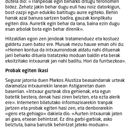
dutela dio: «Tranpeoak egin beharko ditugu feronomen
bidez. Zehatz jakin behar dugu euli hau noiz datorkigun,
bost-zazpi egun edukiko baititugu aurre egiteko. Behin
harrak azal barrura sartzen badira, gauzak konplikatu
egiten dira. Aurretik egin behar da lana, baina ezin dugu
esan arbolak bota egin behar direnik».
Hitzaldian egon zen jendeak tratamenduez eta kostuez
galdetu zuen batez ere. Muruak mezu hauxe eman ohi du:
«Hemen kontua da intxaurrondoak aldatu nahi dituenak
jarri beharko dituela tratatzeko moduan baldin eta berak
ekoitzitako intxaurrak jan nahi baditu. Hori da funtsezkoa».
Probak egiten ikasi
Segurar jatorria duen Markos Alustiza beasaindarrak urteak
daramatza intxaurrekin lanean Astigarretan duen
baserrian. «Intxaur gazteak dira gehienak, eta egun
batetik bestera, denak hasi ziren belzten, eta ezta alerik
ere». Interneten bilatutako informazioarekin tranpak
jartzen eta probak egiten hasi zen, eta denborarekin
«gero eta gehiago» dakiela dio. «Aurten intxaurrak jaten
ari gara, etxean behintzat. Ez dira garbi-garbiak, asko
belztuta, baina barrutik behintzat jateko moduan».