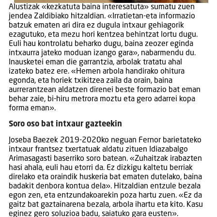
Alustizak «kezkatuta baina interesatuta» sumatu zuen
jendea Zaldibiako hitzaldian. «Irratietan-eta informazio
batzuk ematen ari dira ez dugula intxaur gehiagorik
ezagutuko, eta mezu hori kentzea behintzat lortu dugu.
Euli hau kontrolatu beharko dugu, baina zeozer eginda
intxaurra jateko moduan izango gara», nabarmendu du.
Inausketei eman die garrantzia, arbolak tratatu ahal
izateko batez ere. «Hemen arbola handirako ohitura
egonda, eta horiek txikitzea zaila da orain, baina
aurrerantzean aldatzen direnei beste formazio bat eman
behar zaie, bi-hiru metrora moztu eta gero adarrei kopa
forma eman».
Soro oso bat intxaur gazteekin
Joseba Baezek 2019-2020ko neguan Fernor barietateko
intxaur frantsez txertatuak aldatu zituen Idiazabalgo
Arimasagasti baserriko soro batean. «Zuhaitzak irabazten
hasi ahala, euli hau etorri da. Ez dizkigu kaltetu berriak
direlako eta oraindik huskeria bat ematen dutelako, baina
badakit denbora kontua dela». Hitzaldian entzule bezala
egon zen, eta entzundakoarekin poza hartu zuen. «Ez da
gaitz bat gaztainarena bezala, arbola ihartu eta kito. Kasu
eginez gero soluzioa badu, saiatuko gara eusten».