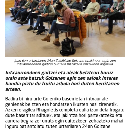
Joan den urtarrilaren 24an Zaldibiako Goizane eraikinean egin zen
intxaurrondoen gaitzei buruzko hitzaldiko entzuleen argazkia.
Intxaurrondoen gaitzei eta aleak belzteari buruz
orain aste batzuk Goizanen egin zen saioak interes
handia piztu du fruitu arbola hori duten herritarren
artean.
Badira bi-hiru urte Goierriko baserrietan intxaur ale
gehienak belzten eta hondatzen ikusten hasi zirenetik.
Azken eragilea Rhagoletis completa eulia izan dela frogatu
dute baserritar adituek, eta jakintza hori partekatzeko eta
aurrera begira zer urrats egin daitezkeen zehazteko mahai-
inguru bat antolatu zuten urtarrilaren 24an Goizane