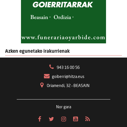
Azken egunetako irakurrienak
943 16 00 56
goiberri@hitza.eus
Oriamendi, 32 – BEASAIN
Nor gara