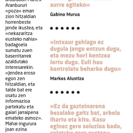
arduradun Manex
Aranbururi
«poza» eman
zion hitzaldian
horrenbeste
jende ikustea, eta
«nekazaritza
eusteko nahia»
badagoela
sumatu zuen
baserritarrek
azaldutako
interesarekin.
«Jendea eroso
egon zen
hitzaldian, eta
talde bat ere
osatu zen
informazioa
partekatu eta
gaiari jarraipena
emateko asmoz».
Mahai-ingurura
joan ezina