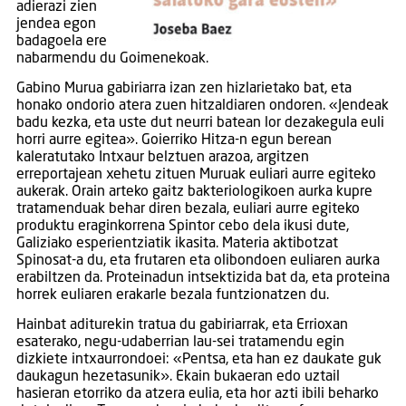
adierazi zien
jendea egon
badagoela ere
nabarmendu du Goimenekoak.
Gabino Murua gabiriarra izan zen hizlarietako bat, eta
honako ondorio atera zuen hitzaldiaren ondoren. «Jendeak
badu kezka, eta uste dut neurri batean lor dezakegula euli
horri aurre egitea». Goierriko Hitza-n egun berean
kaleratutako Intxaur belztuen arazoa, argitzen
erreportajean xehetu zituen Muruak euliari aurre egiteko
aukerak. Orain arteko gaitz bakteriologikoen aurka kupre
tratamenduak behar diren bezala, euliari aurre egiteko
produktu eraginkorrena Spintor cebo dela ikusi dute,
Galiziako esperientziatik ikasita. Materia aktibotzat
Spinosat-a du, eta frutaren eta olibondoen euliaren aurka
erabiltzen da. Proteinadun intsektizida bat da, eta proteina
horrek euliaren erakarle bezala funtzionatzen du.
Hainbat aditurekin tratua du gabiriarrak, eta Errioxan
esaterako, negu-udaberrian lau-sei tratamendu egin
dizkiete intxaurrondoei: «Pentsa, eta han ez daukate guk
daukagun hezetasunik». Ekain bukaeran edo uztail
hasieran etorriko da atzera eulia, eta hor azti ibili beharko