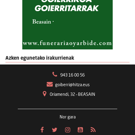
Azken egunetako irakurrienak
943 16 00 56
goiberri@hitza.eus
Oriamendi, 32 – BEASAIN
Nor gara