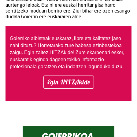
aurtengo leloak. Eta ni ere euskal herritar gisa harro
sentitzeko moduan berriro ere. Ziur bihar ere ozen esango
dudala Goierrin ere euskararen alde.
Goierriko albisteak euskaraz, libre eta kalitatez jaso
nahi dituzu?
Horretarako zure babesa ezinbestekoa
zaigu. Egin zaitez HITZAkide!
Zure ekarpenari esker,
euskaratik eginda dagoen tokiko informazio
profesionala garatzen eta indartzen lagunduko duzu.
Egin HITZAkide