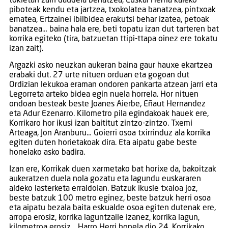
tokietan zain daudela behatzea, Euskal Herria kaleko
piboteak kendu eta jartzea, txokolatea banatzea, pintxoak
ematea, Ertzainei ibilbidea erakutsi behar izatea, petoak
banatzea… baina hala ere, beti topatu izan dut tarteren bat
korrika egiteko (tira, batzuetan ttipi-ttapa oinez ere tokatu
izan zait).
Argazki asko neuzkan aukeran baina gaur hauxe ekartzea
erabaki dut. 27 urte nituen orduan eta gogoan dut
Ordizian lekukoa eraman ondoren pankarta atzean jarri eta
Legorreta arteko bidea egin nuela horrela. Hor nituen
ondoan besteak beste Joanes Aierbe, Eñaut Hernandez
eta Adur Ezenarro. Kilometro pila egindakoak hauek ere,
Korrikaro hor ikusi izan baititut zintzo-zintzo. Txemi
Arteaga, Jon Aranburu… Goierri osoa txirrinduz ala korrika
egiten duten horietakoak dira. Eta aipatu gabe beste
honelako asko badira.
Izan ere, Korrikak duen xarmetako bat horixe da, bakoitzak
aukeratzen duela nola gozatu eta lagundu euskararen
aldeko lasterketa erraldoian. Batzuk ikusle txaloa joz,
beste batzuk 100 metro eginez, beste batzuk herri osoa
eta aipatu bezala baita eskualde osoa egiten dutenak ere,
arropa erosiz, korrika laguntzaile izanez, korrika lagun,
kilometroa erosiz… Harro Herri honela dio 24. Korrikako