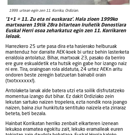
1999. urtean egin zen 11. Korrika, Ordizian.
‘1+1 = 11. Zu eta ni euskaraz’. Hala zioen 1999ko
martxoaren 19tik 28ra bitartean Iruñetik Donostiara
Euskal Herri osoa zeharkatuz egin zen 11. Korrikaren
leloak.
Harrezkero 25 urte pasa dira eta hasierako helburuak
mantenduz hor darraite AEK-koek bi urtez behin lasterketa
erraldoia antolatuz. Bihar, martxoak 23, pasako da berriro
ere gure eskualdetik eta hutsik egin gabe hor izango naiz
ni ere. Tira, oraingoan rola aldatuta, 24 urtez AEKn aritu
ondoren beste zeregin batzuetan bainabil orain
(txotxxxxxx!).
Antolaketa lanak alde batera utzi eta soilik disfrutatzeko
momentua izango dut bihar. Ez dakit Ordiziako zein
lekutan sartuko naizen tropelera, ezta nondik nora joango
naizen, baina ziur hunkituta sentituko naizela eta zirraraz
beteta, beti bezala.
Hainbat Korrikatan herriko zenbait elkarteren izenean
lekukoa eramatea egokitu zait, lekuko eramaileak euren