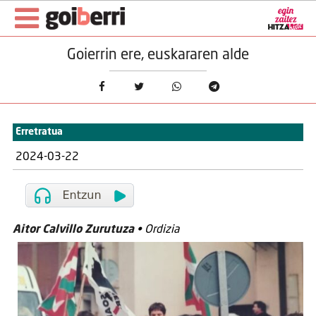
Goierrin ere, euskararen alde
Erretratua
2024-03-22
Aitor Calvillo Zurutuza
• Ordizia