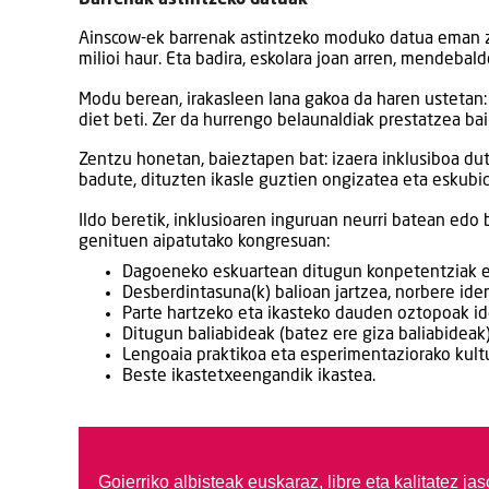
Ainscow-ek barrenak astintzeko moduko datua eman z
milioi haur. Eta badira, eskolara joan arren, mendeba
Modu berean, irakasleen lana gakoa da haren ustetan: 
diet beti. Zer da hurrengo belaunaldiak prestatzea ba
Zentzu honetan, baieztapen bat: izaera inklusiboa d
badute, dituzten ikasle guztien ongizatea eta eskubid
Ildo beretik, inklusioaren inguruan neurri batean edo
genituen aipatutako kongresuan:
Dagoeneko eskuartean ditugun konpetentziak et
Desberdintasuna(k) balioan jartzea, norbere iden
Parte hartzeko eta ikasteko dauden oztopoak ide
Ditugun baliabideak (batez ere giza baliabideak
Lengoaia praktikoa eta esperimentaziorako kultu
Beste ikastetxeengandik ikastea.
Goierriko albisteak euskaraz, libre eta kalitatez ja