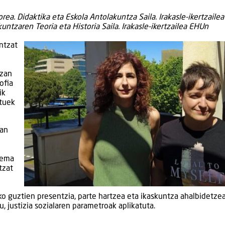
rea. Didaktika eta Eskola Antolakuntza Saila. Irakasle-ikertzaile
tzaren Teoria eta Historia Saila. Irakasle-ikertzailea EHUn
ntzat
izan
ofia
ik
ituek
ean
tema
tzat
ako guztien presentzia, parte hartzea eta ikaskuntza ahalbidetzea
u, justizia sozialaren parametroak aplikatuta.