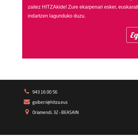
zaitez HITZAkide!
Zure ekarpenari esker, euskarat
indartzen lagunduko duzu.
Eg
943 16 00 56
goiberri@hitza.eus
Oriamendi, 32 – BEASAIN