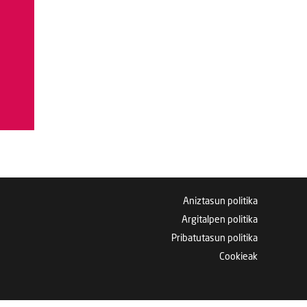
Aniztasun politika
Argitalpen politika
Pribatutasun politika
Cookieak