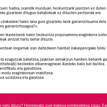
uen: badira, oraindik munduan, hezkuntzarik jasotzen ez duten
ldeko gizartean ditugun baliabideak ez dituzten pertsonak ere.
«Irakasleei haien lana gure gizarteko lanik garrantzitsuena dela
ino garrantzitsuagoa?».
uten ikastetxeek haien hezkuntza proposamena eraginkorra izate
eak aintzat hartu behar dituzte.
 bestean lorgarriak izan daitezkeen hainbat irakaspen/gako bildu
a ezagutzak baliatzea, (askotan asmakizun handien beharrik ga
titatea(k) besteekin elkarreraginean ikasteko balio bat da/dira.
ntifikatu eta gainditzea.
) modu eraginkorrean erabiltzea.
ra sustatzea eta garatzea.
so nahi dituzu?
Horretarako zure babesa ezinbestekoa zaigu. Eg