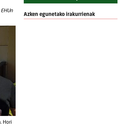
a EHUn
Azken egunetako irakurrienak
. Hori