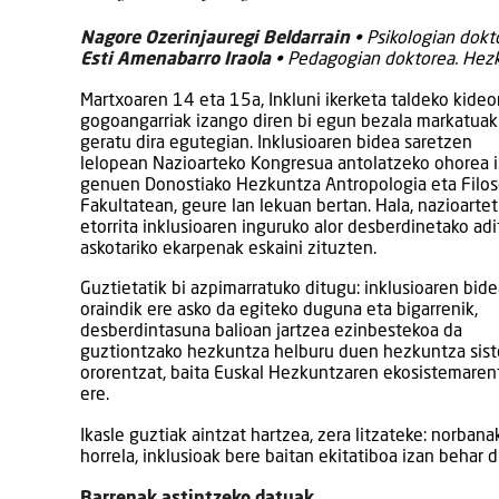
Nagore Ozerinjauregi Beldarrain
• Psikologian dokto
Esti Amenabarro Iraola
• Pedagogian doktorea. Hezkun
Martxoaren 14 eta 15a, Inkluni ikerketa taldeko kideo
gogoangarriak izango diren bi egun bezala markatuak
geratu dira egutegian. Inklusioaren bidea saretzen
lelopean Nazioarteko Kongresua antolatzeko ohorea 
genuen Donostiako Hezkuntza Antropologia eta Filos
Fakultatean, geure lan lekuan bertan. Hala, nazioartet
etorrita inklusioaren inguruko alor desberdinetako ad
askotariko ekarpenak eskaini zituzten.
Guztietatik bi azpimarratuko ditugu: inklusioaren bid
oraindik ere asko da egiteko duguna eta bigarrenik,
desberdintasuna balioan jartzea ezinbestekoa da
guztiontzako hezkuntza helburu duen hezkuntza sis
ororentzat, baita Euskal Hezkuntzaren ekosistemaren
ere.
Ikasle guztiak aintzat hartzea, zera litzateke: norban
horrela, inklusioak bere baitan ekitatiboa izan behar d
Barrenak astintzeko datuak