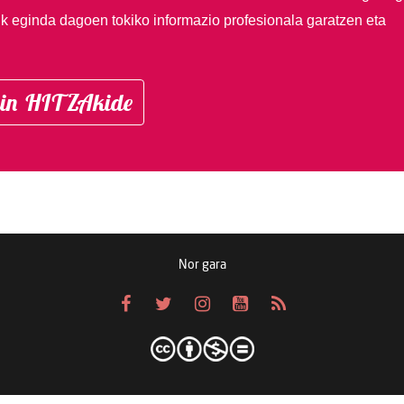
ik eginda dagoen tokiko informazio profesionala garatzen eta
in HITZAkide
Nor gara