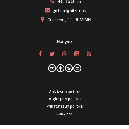
943 16 00 56
goiberri@hitza.eus
Oriamendi, 32 – BEASAIN
Nor gara
Aniztasun politika
Argitalpen politika
Pribatutasun politika
Cookieak