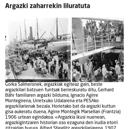
Argazki zaharrekin liluratuta
Gorka Salmeronek, argazkiak egiteaz gain, beste
argazkilari batzuen funtsak berreskuratu ditu, Gerhard
Bähr familiaren argazki bilduma, Ignacio Agirre
Montegirena, Urretxuko Udalarena eta PESAko
argazkilarienak bezala. Horietako bat da argazki kuttun
gisa aukeratu duena, Agirre Montegik Marsellan (Frantzia)
1906 urtean egindakoa. «Argazkia ikusi nuenean,
argazkigintzaren historian oso ezaguna den irudia etorri
zitzaidan burura, Alfred Stieglitz argazkilariarena, 1907