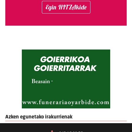
Egin HITZAkide
Azken egunetako irakurrienak