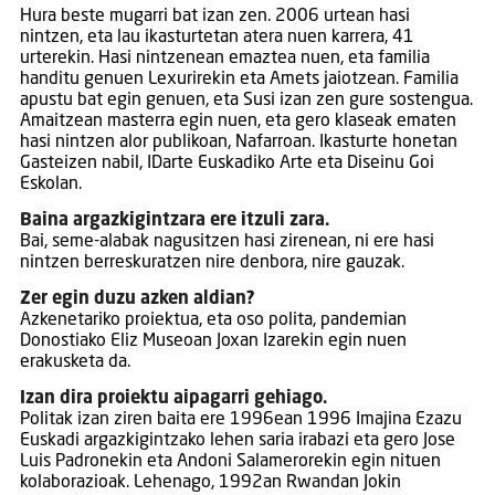
Hura beste mugarri bat izan zen. 2006 urtean hasi
nintzen, eta lau ikasturtetan atera nuen karrera, 41
urterekin. Hasi nintzenean emaztea nuen, eta familia
handitu genuen Lexurirekin eta Amets jaiotzean. Familia
apustu bat egin genuen, eta Susi izan zen gure sostengua.
Amaitzean masterra egin nuen, eta gero klaseak ematen
hasi nintzen alor publikoan, Nafarroan. Ikasturte honetan
Gasteizen nabil, IDarte Euskadiko Arte eta Diseinu Goi
Eskolan.
Baina argazkigintzara ere itzuli zara.
Bai, seme-alabak nagusitzen hasi zirenean, ni ere hasi
nintzen berreskuratzen nire denbora, nire gauzak.
Zer egin duzu azken aldian?
Azkenetariko proiektua, eta oso polita, pandemian
Donostiako Eliz Museoan Joxan Izarekin egin nuen
erakusketa da.
Izan dira proiektu aipagarri gehiago.
Politak izan ziren baita ere 1996ean 1996 Imajina Ezazu
Euskadi argazkigintzako lehen saria irabazi eta gero Jose
Luis Padronekin eta Andoni Salamerorekin egin nituen
kolaborazioak. Lehenago, 1992an Rwandan Jokin