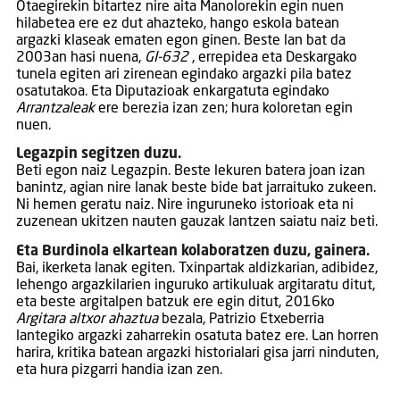
Otaegirekin bitartez nire aita Manolorekin egin nuen
hilabetea ere ez dut ahazteko, hango eskola batean
argazki klaseak ematen egon ginen. Beste lan bat da
2003an hasi nuena,
GI-632
, errepidea eta Deskargako
tunela egiten ari zirenean egindako argazki pila batez
osatutakoa. Eta Diputazioak enkargatuta egindako
Arrantzaleak
ere berezia izan zen; hura koloretan egin
nuen.
Legazpin segitzen duzu.
Beti egon naiz Legazpin. Beste lekuren batera joan izan
banintz, agian nire lanak beste bide bat jarraituko zukeen.
Ni hemen geratu naiz. Nire inguruneko istorioak eta ni
zuzenean ukitzen nauten gauzak lantzen saiatu naiz beti.
Eta Burdinola elkartean kolaboratzen duzu, gainera.
Bai, ikerketa lanak egiten. Txinpartak aldizkarian, adibidez,
lehengo argazkilarien inguruko artikuluak argitaratu ditut,
eta beste argitalpen batzuk ere egin ditut, 2016ko
Argitara altxor ahaztua
bezala, Patrizio Etxeberria
lantegiko argazki zaharrekin osatuta batez ere. Lan horren
harira, kritika batean argazki historialari gisa jarri ninduten,
eta hura pizgarri handia izan zen.