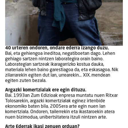
40 urteren ondoren, ondare ederra izango duzu.
Bai, eta gehiengoa ineditoa, negatiboetan dago. Lehen
gehiago sartzen nintzen laborategira orain baino.
Laborategian sartzeak ikaragarrizko kostua dauka,
materiala lehen baino garestiagoa da, eta eskasagoa. Nik
zilarrarekin egiten dut lan, urrearekin… XIX. mendean
egiten zuten bezala.
Argazki komertzialak ere egin dituzu.
Bai. 1993an Zum Edizioak enpresa muntatu nuen Ritxar
Tolosarekin, argazki komertzialak eginez irtenbide
ekonomiko baten bila. 2005era arte egin nuen lan
komertziala. Ondoren, tailerrekin eta ikastaroekin atera
nuen bizimodua, unibertsitatera itzuli nintzen arte.
Arte Ederrak ikasi zenuen orduan?