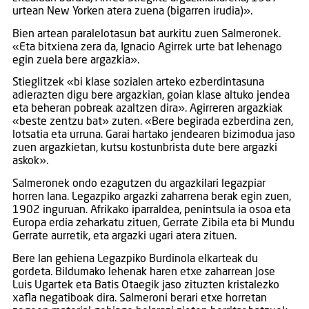
urtean New Yorken atera zuena (bigarren irudia)».
Bien artean paralelotasun bat aurkitu zuen Salmeronek.
«Eta bitxiena zera da, Ignacio Agirrek urte bat lehenago
egin zuela bere argazkia».
Stieglitzek «bi klase sozialen arteko ezberdintasuna
adierazten digu bere argazkian, goian klase altuko jendea
eta beheran pobreak azaltzen dira». Agirreren argazkiak
«beste zentzu bat» zuten. «Bere begirada ezberdina zen,
lotsatia eta urruna. Garai hartako jendearen bizimodua jaso
zuen argazkietan, kutsu kostunbrista dute bere argazki
askok».
Salmeronek ondo ezagutzen du argazkilari legazpiar
horren lana. Legazpiko argazki zaharrena berak egin zuen,
1902 inguruan. Afrikako iparraldea, penintsula ia osoa eta
Europa erdia zeharkatu zituen, Gerrate Zibila eta bi Mundu
Gerrate aurretik, eta argazki ugari atera zituen.
Bere lan gehiena Legazpiko Burdinola elkarteak du
gordeta. Bildumako lehenak haren etxe zaharrean Jose
Luis Ugartek eta Batis Otaegik jaso zituzten kristalezko
xafla negatiboak dira. Salmeroni berari etxe horretan