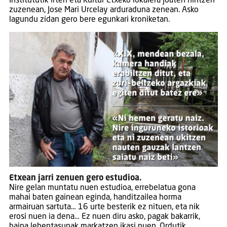
Institututik irten eta Kultur Etxeko lokalera joaten nintzen
zuzenean, Jose Mari Urcelay arduraduna zenean. Asko
lagundu zidan gero bere egunkari kroniketan.
Etxean jarri zenuen gero estudioa.
Nire gelan muntatu nuen estudioa, errebelatua gona
mahai baten gainean eginda, handitzailea horma
armairuan sartuta… 16 urte besterik ez nituen, eta nik
erosi nuen ia dena… Ez nuen diru asko, pagak bakarrik,
baina lehentasunak markatzen ikasi nuen. Ordutik,