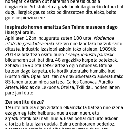
horregatik esaten dut harreman berezia dudala
ilargiarekin. Artistok eta argazkilariok ilargiarekin lotura bat
dugu, ilargiak gauza asko baldintzatzen dituelako, baita
gure inspirazioa ere.
Inspirazio horren emaitza San Telmo museoan dago
ikusgai orain.
Apirilaren 12an inauguratu zuten 100 urte.
Modernoa
eta/edo garaikidea
erakusketan nire lanetako batzuk sartu
dituzte, industrializazioari eskainitako atalean. 1989tik
2014ra bitartean osatu nuen
Leaxpi, industri paisaiak
bildumaren zati bat dira, 46 argazkiko karpeta batekoak,
zehazki 1990 eta 1993 artean egin nituenak. Bitrina
batean dago karpeta, eta hortik ateratako hamaika irudi
ikusten dira. Opari bat izan da erakusketarako aukeratutako
83 lanen artean nirea sartzea. Carlos Canovas, Aurelio
Arteta, Nicolas de Lekuona, Oteiza, Txillida… horien lanen
pare jarri dute.
Zer sentitu duzu?
19 urte nituela egin zidaten elkarrizketa batean nire izena
ezagun egiteko helburua nuela esan nuen, eta
argazkietatik bizi nahi nuela. Esan behar dut urte askoan
aitortza bilatu izan dudala. Baina denboraren poderioz,