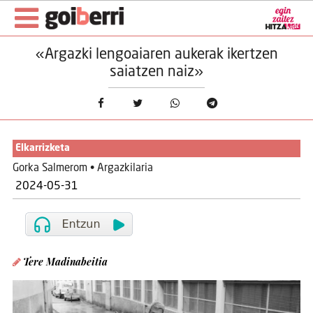
«Argazki lengoaiaren aukerak ikertzen
saiatzen naiz»
Elkarrizketa
Gorka Salmerom • Argazkilaria
2024-05-31
Tere Madinabeitia