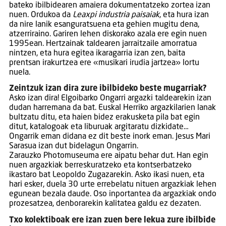
bateko ibilbidearen amaiera dokumentatzeko zortea izan
nuen. Ordukoa da
Leaxpi industria paisaiak
, eta hura izan
da nire lanik esanguratsuena eta gehien mugitu dena,
atzerriraino. Gariren lehen diskorako azala ere egin nuen
1995ean. Hertzainak taldearen jarraitzaile amorratua
nintzen, eta hura egitea ikaragarria izan zen, baita
prentsan irakurtzea ere «musikari irudia jartzea» lortu
nuela.
Zeintzuk izan dira zure ibilbideko beste mugarriak?
Asko izan dira! Elgoibarko Ongarri argazki taldearekin izan
dudan harremana da bat. Euskal Herriko argazkilarien lanak
bultzatu ditu, eta haien bidez erakusketa pila bat egin
ditut, katalogoak eta liburuak argitaratu dizkidate…
Ongarrik eman didana ez dit beste inork eman. Jesus Mari
Sarasua izan dut bidelagun Ongarrin.
Zarauzko Photomuseuma ere aipatu behar dut. Han egin
nuen argazkiak berreskuratzeko eta kontserbatzeko
ikastaro bat Leopoldo Zugazarekin. Asko ikasi nuen, eta
hari esker, duela 30 urte errebelatu nituen argazkiak lehen
egunean bezala daude. Oso inportantea da argazkiak ondo
prozesatzea, denborarekin kalitatea galdu ez dezaten.
Txo kolektiboak ere izan zuen bere lekua zure ibilbide