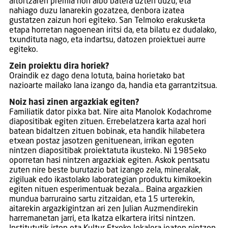
aitortzaren premia hori albo batera uzten duzu, eta
nahiago duzu lanarekin gozatzea, denbora izatea
gustatzen zaizun hori egiteko. San Telmoko erakusketa
etapa horretan nagoenean iritsi da, eta bilatu ez dudalako,
txundituta nago, eta indartsu, datozen proiektuei aurre
egiteko.
Zein proiektu dira horiek?
Oraindik ez dago dena lotuta, baina horietako bat
nazioarte mailako lana izango da, handia eta garrantzitsua.
Noiz hasi zinen argazkiak egiten?
Familiatik dator pixka bat. Nire aita Manolok Kodachrome
diapositibak egiten zituen. Errebelatzera karta azal hori
batean bidaltzen zituen bobinak, eta handik hilabetera
etxean postaz jasotzen genituenean, irrikan egoten
nintzen diapositibak proiektatuta ikusteko. Ni 1985eko
oporretan hasi nintzen argazkiak egiten. Askok pentsatu
zuten nire beste burutazio bat izango zela, mineralak,
zigiluak edo ikastolako laborategian produktu kimikoekin
egiten nituen esperimentuak bezala… Baina argazkien
mundua barruraino sartu zitzaidan, eta 15 urterekin,
aitarekin argazkigintzan ari zen Julian Auzmendirekin
harremanetan jarri, eta Ikatza elkartera iritsi nintzen.