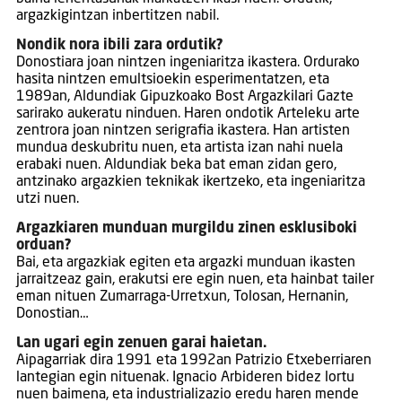
argazkigintzan inbertitzen nabil.
Nondik nora ibili zara ordutik?
Donostiara joan nintzen ingeniaritza ikastera. Ordurako
hasita nintzen emultsioekin esperimentatzen, eta
1989an, Aldundiak Gipuzkoako Bost Argazkilari Gazte
sarirako aukeratu ninduen. Haren ondotik Arteleku arte
zentrora joan nintzen serigrafia ikastera. Han artisten
mundua deskubritu nuen, eta artista izan nahi nuela
erabaki nuen. Aldundiak beka bat eman zidan gero,
antzinako argazkien teknikak ikertzeko, eta ingeniaritza
utzi nuen.
Argazkiaren munduan murgildu zinen esklusiboki
orduan?
Bai, eta argazkiak egiten eta argazki munduan ikasten
jarraitzeaz gain, erakutsi ere egin nuen, eta hainbat tailer
eman nituen Zumarraga-Urretxun, Tolosan, Hernanin,
Donostian…
Lan ugari egin zenuen garai haietan.
Aipagarriak dira 1991 eta 1992an Patrizio Etxeberriaren
lantegian egin nituenak. Ignacio Arbideren bidez lortu
nuen baimena, eta industrializazio eredu haren mende