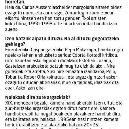
horretan.
Hala da. Carlos Ausserdlascheider margolaria aitaren bidez
ezagutu nuen, eta aurrerago, Zurrantegin zuen etxean
elkartu nintzen eta han sortu genuen Txo! artisten
kolektiboa, 1990-1993 urte bitartean indar handia izan
zuena.
Izen batzuk aipatu dituzu. Ba al dituzu gogoratzeko
gehiago?
Errenteriako Gaspar galeriako Pepa Makazaga, harekin egin
nuelako lehen erakusketa serioa; Edorta Kortadi kritikoa,
urte hauetan asko lagundu didalako; Esteban Lozano,
Gasteizen erakusketa batzuk mugitu dizkidalako… Nire
gurasoak eta arreba, Susi nire emaztea izandakoa, Pelu,
Tobaritx, Rober Oria koinatua… eta argazkigintzari esker
ezagutu ditudan abeslariak, musika taldeak, idazleak eta
abar. Asko izan dira!
Nolakoak dira zure argazkiak?
XIX. mendean bezala, kamera handiak erabiltzen ditut, eta
zuri-beltzeko argazkiak egiten ditut batez ere. Kamera
handiak erabilita, negatiboak edo plakak ere handiak dira,
eta kalitatea ere, halakoa. 1995ean hasi nintzen kamera
horiek erabiltzen eta plaketako batzuk 20×25