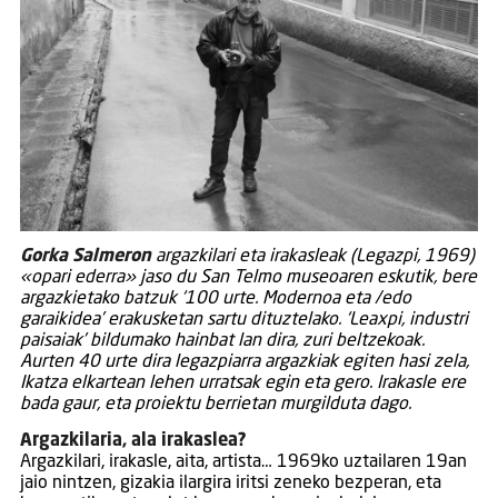
Gorka Salmeron
argazkilari eta irakasleak (Legazpi, 1969)
«opari ederra» jaso du San Telmo museoaren eskutik, bere
argazkietako batzuk ‘100 urte. Modernoa eta /edo
garaikidea’ erakusketan sartu dituztelako. ‘Leaxpi, industri
paisaiak’ bildumako hainbat lan dira, zuri beltzekoak.
Aurten 40 urte dira legazpiarra argazkiak egiten hasi zela,
Ikatza elkartean lehen urratsak egin eta gero. Irakasle ere
bada gaur, eta proiektu berrietan murgilduta dago.
Argazkilaria, ala irakaslea?
Argazkilari, irakasle, aita, artista… 1969ko uztailaren 19an
jaio nintzen, gizakia ilargira iritsi zeneko bezperan, eta