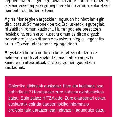
zegoen material gehiago helarazi zioten herritar batzuek,
eta aurrerako argazki gehiago ere bildu zituen, koloretako
hainbat irudi horien artean.
Agirre Montegiren argazkien inguruan hainbat lan egin
dira: batzuk Salmeronek berak. Erakusketak, egutegiak,
hitzaldiak, komunikazioak… Hurrengoa ere presatzen
hasiak dira, orain arte ikustera eman ez diren argazki
batzuk ere jasoko dituen erakusketa, alegia, Legazpiko
Kultur Etxean udazkenean egingo dena.
Argazkilari horren irudiekin bere saltsan ibiltzen da
Salmeron, irudi zaharrak eta garai bateko argazki
kamerekin ateratakoak direlako gehien gustatzen
zaizkionak.
Goierriko albisteak euskaraz, libre eta kalitatez jaso
nahi dituzu?
Horretarako zure babesa ezinbestekoa
zaigu. Egin zaitez HITZAkide!
Zure ekarpenari esker,
euskaratik eginda dagoen tokiko informazio
profesionala garatzen eta indartzen lagunduko duzu.