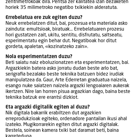
zentrimetrokoak dira. Pentsa zer kalitatea izan dezaketen
horiek 35 milimetroko negatibo txikiekin alderatuta.
Errebelatua ere zuk egiten duzu?
Neuk errebelatzen ditut, bai, prozesua eta materiala asko
zainduta: emultsioak, biratuak… Errebelatuaren prozesu
hori gustatzen zait, ukitu, sentitu, disfrutatu, saltseatu,
esperimentatu egin behar dut. Negatiboak hor ditut
gordeta, apaletan, «kozinatzeko zain».
Nola esperimentatzen duzu?
Beti saiatu naiz eboluzionatzen eta esperimentatzen, bai.
Argazkiekin batera asko jorratu dudan beste arlo bat,
serigrafia bezalako beste teknika batzuen bidez irudiak
manipulatzea da. Gaur, Arte Ederretan graduatua naizela,
esango nuke saiatzen naizela argazki lengoaiaren aukerak
ikertzen. Nire lan horren pisua argazkian dago, baina beste
teknika batzuk ere erantsi dizkiot.
Eta argazki digitalik egiten al duzu?
Nik digitala bakarrik erabiltzen dut argazkien
erreprodukzioak egiteko, ordenadore pantailan ikusi ahal
izateko. Mugikorrarekin egiten ditut argazki digitalak.
Bestela, soinean kamera txiki bat daramat beti, baina
karreteduna.