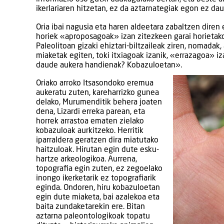
ikerlariaren hitzetan, ez da aztarnategiak egon ez da
Oria ibai nagusia eta haren aldeetara zabaltzen diren 
horiek «aproposagoak» izan zitezkeen garai horietako
Paleolitoan gizaki ehiztari-biltzaileak ziren, nomadak
miaketak egiten, toki itxiagoak izanik, «errazagoa» 
daude aukera handienak? Kobazuloetan».
Oriako arroko Itsasondoko eremua
aukeratu zuten, kareharrizko gunea
delako, Murumenditik behera joaten
dena, Lizardi erreka parean, eta
horrek arrastoa ematen zielako
kobazuloak aurkitzeko. Herritik
iparraldera geratzen dira miatutako
haitzuloak. Hirutan egin dute esku-
hartze arkeologikoa. Aurrena,
topografia egin zuten, ez zegoelako
inongo ikerketarik ez topografiarik
eginda. Ondoren, hiru kobazuloetan
egin dute miaketa, bai azalekoa eta
baita zundaketarekin ere. Bitan
aztarna paleontologikoak topatu