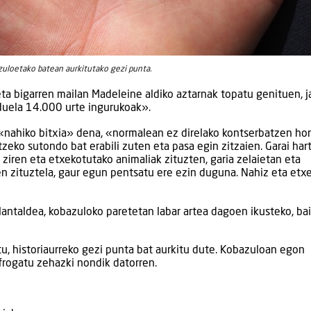
uloetako batean aurkitutako gezi punta.
a bigarren mailan Madeleine aldiko aztarnak topatu genituen, ja
 duela 14.000 urte ingurukoak».
 «nahiko bitxia» dena, «normalean ez direlako kontserbatzen ho
zeko sutondo bat erabili zuten eta pasa egin zitzaien. Garai har
 ziren eta etxekotutako animaliak zituzten, garia zelaietan eta
n zituztela, gaur egun pentsatu ere ezin duguna. Nahiz eta etx
 lantaldea, kobazuloko paretetan labar artea dagoen ikusteko, ba
u, historiaurreko gezi punta bat aurkitu dute. Kobazuloan egon
frogatu zehazki nondik datorren.