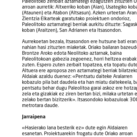
Paleolitoko zenbait aztarnategi ezagutzen zituzten O
arroan aurretik: Altxerriko koban (Aian), Usategiko kob
(Ataunen) eta Atabon (Altsasun). Azken urteetan Aran
Zientzia Elkarteak garatutako proiektuen ondorioz,
Paleolitoko aztarnategi berriak aurkitu dituzte: Sagas
koban (Araitzen), San Adrianen eta Itsasondon.
Aurrekoetan bezala, Itsasondon ere hutsune bati era
nahian hasi zituzten miaketak. Oriako bailaran bazeu
Brontze Aroko edota Neolitoko aztarnak, baina
Paleolitokoan gabezia zegoenez, horri heltzea erabak
zuten. Espero zuten zerbait topatzea, eta topatu dute
Altuera ere aproposa zen aztarnategi berriak bilatzek
Aldaiak azaldu duenez: «Pentsatu daiteke Aralarren
kobazulo pila bat daudela eta han miatu daitekeela, b
pentsatu behar dugu Paleolitoa garai askoz ere hotz
zela eta gizakiak ez ziren bertan bizi, milaka urtetan 
zelako bertan bizitzerik». Itsasondoko kobazuloak 30
metrotara daude.
Jarraipena
«Hasierako lana besterik ez» dute egin Aldaiaren
esanetan. Proiektuarekin frogatu dute Oriako arroan