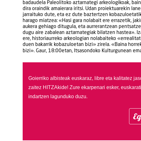
badaudela Paleolitoko aztarnategi arkeologikoak, bai
dira oraindik amaierara iritsi. Udan proiektuarekin lan
jarraituko dute, eta ez dute baztertzen kobazuloetati
harago miatzea: «Hasi gara nolabait ere errazetik, jak
aukera gehiago ditugula, eta aurrerantzean pentsatz
dugu aire zabalean aztarnategiak bilatzen hastea». I
ere, historiaurreko arkeologian nolabaiteko «errealita
duen bakarrik kobazuloetan bizi» zirela. «Baina horre
bizi». Gaur, 18:00etan, Itsasondoko Kulturgunean ema
Goierriko albisteak euskaraz, libre eta kalitatez ja
zaitez HITZAkide!
Zure ekarpenari esker, euskarat
indartzen lagunduko duzu.
Eg