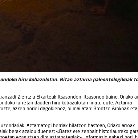
sondoko hiru kobazulotan. Bitan aztarna paleontologikoak t
ranzadi Zientzia Elkarteak Itsasondon. Itsasondo baino, Oriako a
sasondoko lurretan dauden hiru kobazulotan miatu dute. Aztarna
uzte, azken horiei dagokienez, bi mailatan: Brontze Arokoak eta
uzendariak. Aztarnategi berriak bilatzen hastean, Oriako arroak
aiak berak azaldu duenez: «Batez ere zenbait historiaurreko gar
roetan ezagutzen dira aztarnategiak». Informazio gabezi hori, b