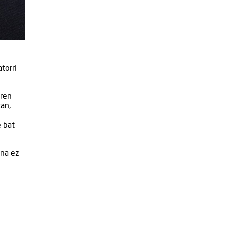
torri
rren
tan,
e bat
ina ez