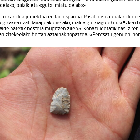
udelako, baizik eta «gutxi miatu delako».
errekak dira proiektuaren lan esparrua. Pasabide naturalak direne
 gizakientzat, lauagoak direlako, malda gutxiagorekin: «Azken 
, alde batetik bestera mugitzen ziren». Kobazuloetatik hasi ziren
izan zitekeelako bertan aztarnak topatzea. «Pentsatu genuen: no