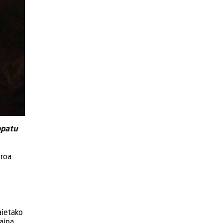
opatu
rroa
aietako
aina,