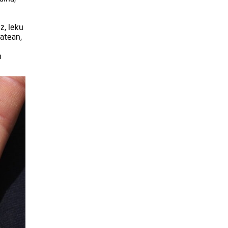
z, leku
batean,
n