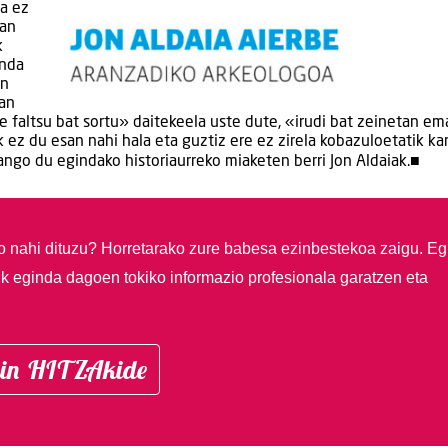
na ez
ean
k
inda
en
zan
te faltsu bat sortu» daitekeela uste dute, «irudi bat zeinetan e
k ez du esan nahi hala eta guztiz ere ez zirela kobazuloetatik k
ngo du egindako historiaurreko miaketen berri Jon Aldaiak.■
so nahi dituzu?
Horretarako zure babesa ezinbestekoa zaigu. Eg
ik eginda dagoen tokiko informazio profesionala garatzen eta
in HITZAkide