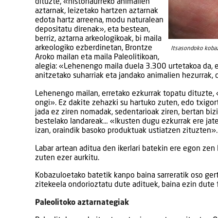
dituzte, «historiaurreko animalien
aztarnak, leizetako hartzen aztarnak
edota hartz arreena, modu naturalean
depositatu direnak», eta bestean,
berriz, aztarna arkeologikoak, bi maila
arkeologiko ezberdinetan, Brontze
Itsasondoko kobaz
Aroko mailan eta maila Paleolitikoan,
alegia: «Lehenengo maila duela 3.300 urtetakoa da, et
anitzetako suharriak eta jandako animalien hezurrak,
Lehenengo mailan, erretako ezkurrak topatu dituzte,
ongi». Ez dakite zehazki su hartuko zuten, edo txigort
jada ez ziren nomadak, sedentarioak ziren, bertan bizi
bestelako landareak… «Ikusten dugu ezkurrak ere jate
izan, oraindik basoko produktuak ustiatzen zituzten».
Labar artean aditua den ikerlari batekin ere egon zen
zuten ezer aurkitu.
Kobazuloetako batetik kanpo baina sarreratik oso gert
zitekeela ondorioztatu dute adituek, baina ezin dute 
Paleolitoko aztarnategiak