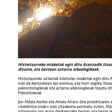
Historiaurreko miaketak egin ditu Aranzadik Itsa
dituzte, eta bestean aztarna arkeologikoak.
Historiaurreko aztarnak bilatzeko miaketak egin ditu A
izan da ikertzaileen lan-eremua, eta horri segika, It
paleontologikoak eta aztarna arkeologikoak topatu dit
Paleolitokoak.
Jon Aldaia Aierbe eta Amaia Arranz dira proiektuaren z
«baldintza onak» izan zitzakeela pentsatu zuten, Ald
informazio oso gutxi daukagulako bertan, eta beste ar