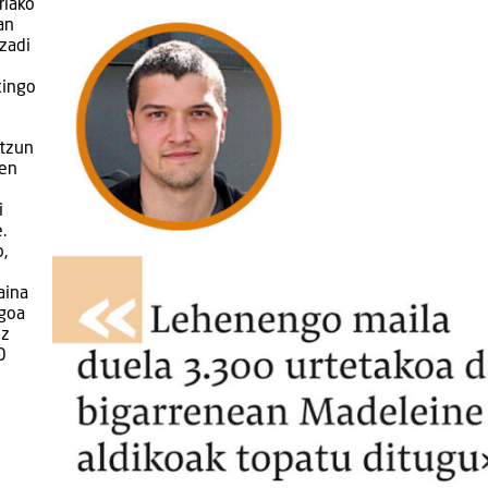
riako
an
zadi
kingo
ntzun
den
i
.
o,
aina
agoa
ez
0