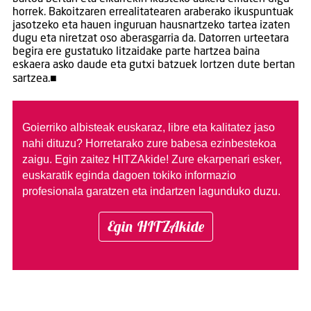
horrek. Bakoitzaren errealitatearen araberako ikuspuntuak
jasotzeko eta hauen inguruan hausnartzeko tartea izaten
dugu eta niretzat oso aberasgarria da. Datorren urteetara
begira ere gustatuko litzaidake parte hartzea baina
eskaera asko daude eta gutxi batzuek lortzen dute bertan
sartzea.■
Goierriko albisteak euskaraz, libre eta kalitatez jaso
nahi dituzu?
Horretarako zure babesa ezinbestekoa
zaigu. Egin zaitez HITZAkide!
Zure ekarpenari esker,
euskaratik eginda dagoen tokiko informazio
profesionala garatzen eta indartzen lagunduko duzu.
Egin HITZAkide