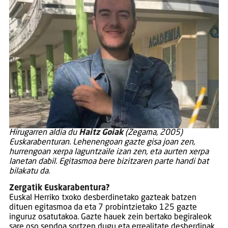
Hirugarren aldia du
Haitz Goiak
(Zegama, 2005)
Euskarabenturan. Lehenengoan gazte gisa joan zen,
hurrengoan xerpa laguntzaile izan zen, eta aurten xerpa
lanetan dabil. Egitasmoa bere bizitzaren parte handi bat
bilakatu da.
Zergatik Euskarabentura?
Euskal Herriko txoko desberdinetako gazteak batzen
dituen egitasmoa da eta 7 probintzietako 125 gazte
inguruz osatutakoa. Gazte hauek zein bertako begiraleok
sare oso sendoa sortzen dugu eta errealitate desberdinak