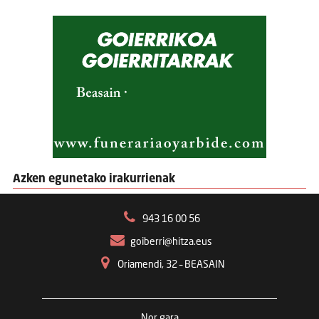
Azken egunetako irakurrienak
943 16 00 56
goiberri@hitza.eus
Oriamendi, 32 – BEASAIN
Nor gara