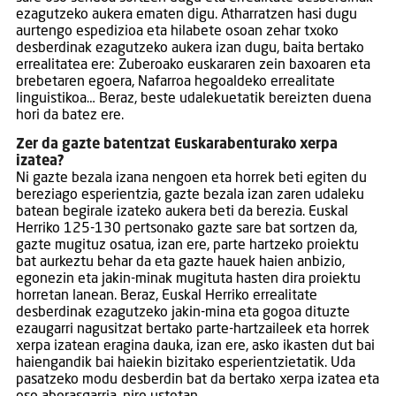
ezagutzeko aukera ematen digu. Atharratzen hasi dugu
aurtengo espedizioa eta hilabete osoan zehar txoko
desberdinak ezagutzeko aukera izan dugu, baita bertako
errealitatea ere: Zuberoako euskararen zein baxoaren eta
brebetaren egoera, Nafarroa hegoaldeko errealitate
linguistikoa… Beraz, beste udalekuetatik bereizten duena
hori da batez ere.
Zer da gazte batentzat Euskarabenturako xerpa
izatea?
Ni gazte bezala izana nengoen eta horrek beti egiten du
bereziago esperientzia, gazte bezala izan zaren udaleku
batean begirale izateko aukera beti da berezia. Euskal
Herriko 125-130 pertsonako gazte sare bat sortzen da,
gazte mugituz osatua, izan ere, parte hartzeko proiektu
bat aurkeztu behar da eta gazte hauek haien anbizio,
egonezin eta jakin-minak mugituta hasten dira proiektu
horretan lanean. Beraz, Euskal Herriko errealitate
desberdinak ezagutzeko jakin-mina eta gogoa dituzte
ezaugarri nagusitzat bertako parte-hartzaileek eta horrek
xerpa izatean eragina dauka, izan ere, asko ikasten dut bai
haiengandik bai haiekin bizitako esperientzietatik. Uda
pasatzeko modu desberdin bat da bertako xerpa izatea eta