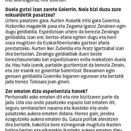
oso aberasgarria, nire ustetan.
Duela gutxi izan zarete Goierrin. Nola bizi duzu zure
eskualdetik pasatzea?
Urtero pasatzen gara. Aurten Araiatik iritsi gara Goierrira,
Aizkorriko magaletik pasa eta Zegama igaroz Zerainen egin
dugu geldialdia. Espedizioan urtero da berezia Zeraingo
geldialdia, izan ere, bertso-afaria egiten dugu eta herri
osoa mugitzen da EuskarAbenturako gazteei afaria
prestatzeko. Aurten Iker Zubeldia eta Aratz Igartzabal izan
dira bertsotan. Zeraingo geldialdiak duen beste
berezitasunetako bat espedizioaren erdia markatzen duela
da. Hau hala izanik, partaide guztientzat da berezia Zerain,
eta zer esanik ez goierritar batentzat. Beasainen egin
genuen geldialdia Goierriko bigarren egunean eta bertatik
jada trenez Tolosara joan ginen.
Zer ematen dizu esperientzia honek?
Pertsonalki asko ematen dit eta nire bizitzaren parte da
jada. Uda oso ondo pasatzeko espazio bat ematen dit,
seguru sentiarazten nauena eta ikasteko eta ondo
pasatzeko aukera ematen didana. Horrez gain, jendea
ezagutzeko aukera ematen du. Gauza politak ateratzen
dira bertatik, bakoitza bere ezinegonak mugituta ikasten
baitoa bertan eta elkarrekin ikasteko aukera ematen digu