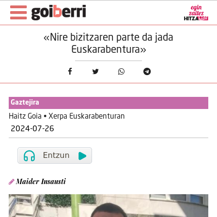
«Nire bizitzaren parte da jada
Euskarabentura»
Gaztejira
Haitz Goia • Xerpa Euskarabenturan
2024-07-26
Maider Insausti