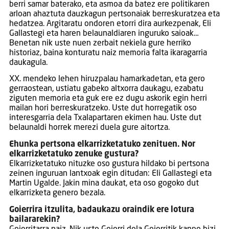
berri samar baterako, eta asmoa da batez ere politikaren
arloan ahaztuta dauzkagun pertsonaiak berreskuratzea eta
hedatzea. Argitaratu ondoren etorri dira aurkezpenak, Eli
Gallastegi eta haren belaunaldiaren inguruko saioak…
Benetan nik uste nuen zerbait nekiela gure herriko
historiaz, baina konturatu naiz memoria falta ikaragarria
daukagula.
XX. mendeko lehen hiruzpalau hamarkadetan, eta gero
gerraostean, ustiatu gabeko altxorra daukagu, ezabatu
ziguten memoria eta guk ere ez dugu askorik egin herri
mailan hori berreskuratzeko. Uste dut horregatik oso
interesgarria dela Txalapartaren ekimen hau. Uste dut
belaunaldi horrek merezi duela gure aitortza.
Ehunka pertsona elkarrizketatuko zenituen. Nor
elkarrizketatuko zenuke gustura?
Elkarrizketatuko nituzke oso gustura hildako bi pertsona
zeinen inguruan lantxoak egin ditudan: Eli Gallastegi eta
Martin Ugalde. Jakin mina daukat, eta oso gogoko dut
elkarrizketa genero bezala.
Goierrira itzulita, badaukazu oraindik ere lotura
bailararekin?