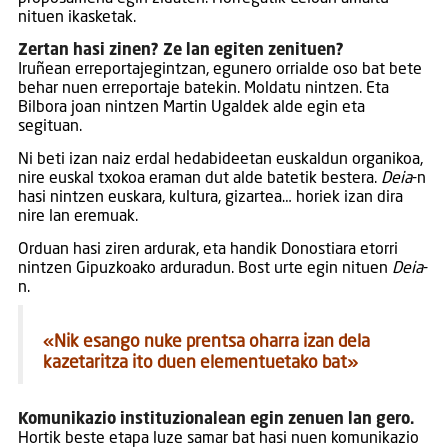
nituen ikasketak.
Zertan hasi zinen? Ze lan egiten zenituen?
Iruñean erreportajegintzan, egunero orrialde oso bat bete
behar nuen erreportaje batekin. Moldatu nintzen. Eta
Bilbora joan nintzen Martin Ugaldek alde egin eta
segituan.
Ni beti izan naiz erdal hedabideetan euskaldun organikoa,
nire euskal txokoa eraman dut alde batetik bestera.
Deia
-n
hasi nintzen euskara, kultura, gizartea… horiek izan dira
nire lan eremuak.
Orduan hasi ziren ardurak, eta handik Donostiara etorri
nintzen Gipuzkoako arduradun. Bost urte egin nituen
Deia
-
n.
«
Nik esango nuke prentsa oharra izan dela
kazetaritza ito duen elementuetako bat»
Komunikazio instituzionalean egin zenuen lan gero.
Hortik beste etapa luze samar bat hasi nuen komunikazio