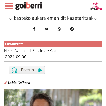
«Ikasteko aukera eman dit kazetaritzak»
Elkarrizketa
Nerea Azurmendi Zabaleta • Kazetaria
2024-09-06
Laida Goiburu