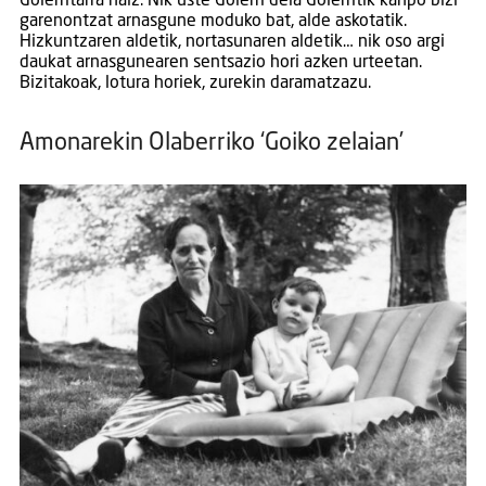
Goierritarra naiz. Nik uste Goierri dela Goierritik kanpo bizi
garenontzat arnasgune moduko bat, alde askotatik.
Hizkuntzaren aldetik, nortasunaren aldetik… nik oso argi
daukat arnasgunearen sentsazio hori azken urteetan.
Bizitakoak, lotura horiek, zurekin daramatzazu.
Amonarekin Olaberriko ‘Goiko zelaian’