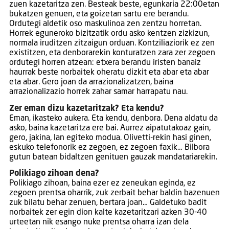
zuen kazetaritza zen. Besteak beste, egunkaria 22:00etan
bukatzen genuen, eta goizetan sartu ere berandu.
Ordutegi aldetik oso maskulinoa zen zentzu horretan.
Horrek eguneroko bizitzatik ordu asko kentzen zizkizun,
normala iruditzen zitzaigun orduan. Kontziliaziorik ez zen
existitzen, eta denborarekin konturatzen zara zer zegoen
ordutegi horren atzean: etxera berandu iristen banaiz
haurrak beste norbaitek oheratu dizkit eta abar eta abar
eta abar. Gero joan da arrazionalizatzen, baina
arrazionalizazio horrek zahar samar harrapatu nau.
Zer eman dizu kazetaritzak? Eta kendu?
Eman, ikasteko aukera. Eta kendu, denbora. Dena aldatu da
asko, baina kazetaritza ere bai. Aurrez aipatutakoaz gain,
gero, jakina, lan egiteko modua. Olivetti-rekin hasi ginen,
eskuko telefonorik ez zegoen, ez zegoen faxik… Bilbora
gutun batean bidaltzen genituen gauzak mandatariarekin.
Polikiago zihoan dena?
Polikiago zihoan, baina ezer ez zeneukan eginda, ez
zegoen prentsa oharrik, zuk zerbait behar baldin bazenuen
zuk bilatu behar zenuen, bertara joan… Galdetuko badit
norbaitek zer egin dion kalte kazetaritzari azken 30-40
urteetan nik esango nuke prentsa oharra izan dela