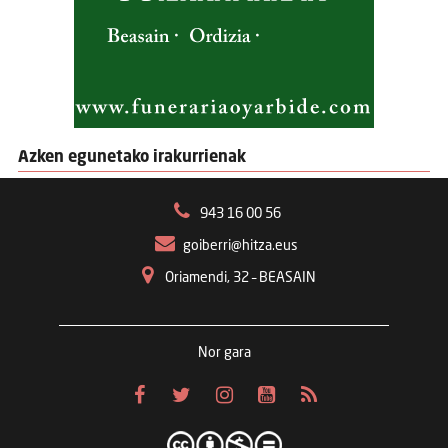
Azken egunetako irakurrienak
943 16 00 56
goiberri@hitza.eus
Oriamendi, 32 – BEASAIN
Nor gara