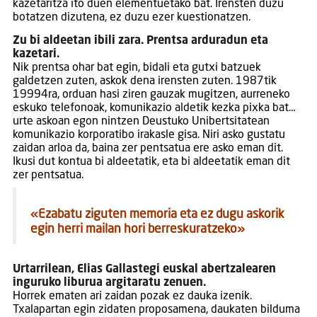
kazetaritza ito duen elementuetako bat. Irensten duzu
botatzen dizutena, ez duzu ezer kuestionatzen.
Zu bi aldeetan ibili zara. Prentsa arduradun eta
kazetari.
Nik prentsa ohar bat egin, bidali eta gutxi batzuek
galdetzen zuten, askok dena irensten zuten. 1987tik
19994ra, orduan hasi ziren gauzak mugitzen, aurreneko
eskuko telefonoak, komunikazio aldetik kezka pixka bat…
urte askoan egon nintzen Deustuko Unibertsitatean
komunikazio korporatibo irakasle gisa. Niri asko gustatu
zaidan arloa da, baina zer pentsatua ere asko eman dit.
Ikusi dut kontua bi aldeetatik, eta bi aldeetatik eman dit
zer pentsatua.
«
Ezabatu ziguten memoria eta ez dugu askorik
egin herri mailan hori berreskuratzeko»
Urtarrilean, Elias Gallastegi euskal abertzalearen
inguruko liburua argitaratu zenuen.
Horrek ematen ari zaidan pozak ez dauka izenik.
Txalapartan egin zidaten proposamena, daukaten bilduma