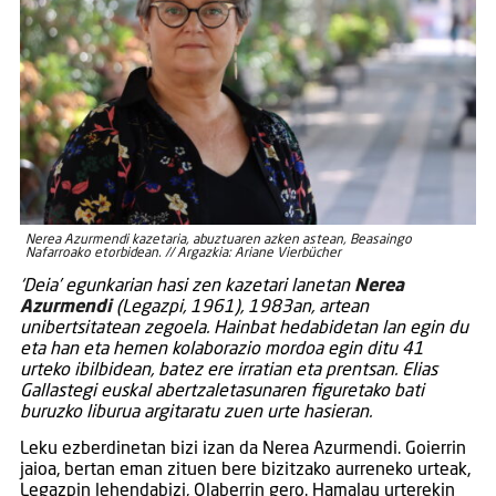
Nerea Azurmendi kazetaria, abuztuaren azken astean, Beasaingo
Nafarroako etorbidean. // Argazkia: Ariane Vierbücher
‘Deia’ egunkarian hasi zen kazetari lanetan
Nerea
Azurmendi
(Legazpi, 1961), 1983an, artean
unibertsitatean zegoela. Hainbat hedabidetan lan egin du
eta han eta hemen kolaborazio mordoa egin ditu 41
urteko ibilbidean, batez ere irratian eta prentsan. Elias
Gallastegi euskal abertzaletasunaren figuretako bati
buruzko liburua argitaratu zuen urte hasieran.
Leku ezberdinetan bizi izan da Nerea Azurmendi. Goierrin
jaioa, bertan eman zituen bere bizitzako aurreneko urteak,
Legazpin lehendabizi, Olaberrin gero. Hamalau urterekin