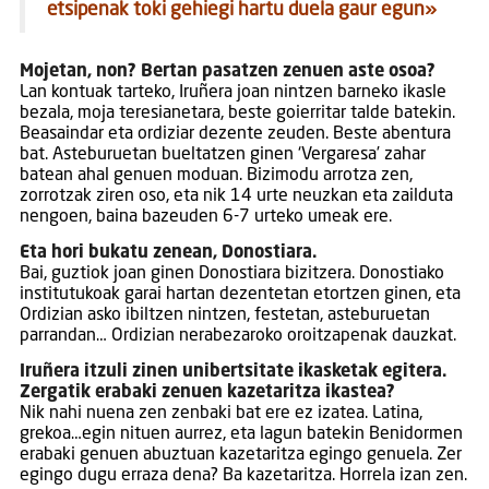
etsipenak toki gehiegi hartu duela gaur egun»
Mojetan, non? Bertan pasatzen zenuen aste osoa?
Lan kontuak tarteko, Iruñera joan nintzen barneko ikasle
bezala, moja teresianetara, beste goierritar talde batekin.
Beasaindar eta ordiziar dezente zeuden. Beste abentura
bat. Asteburuetan bueltatzen ginen ‘Vergaresa’ zahar
batean ahal genuen moduan. Bizimodu arrotza zen,
zorrotzak ziren oso, eta nik 14 urte neuzkan eta zailduta
nengoen, baina bazeuden 6-7 urteko umeak ere.
Eta hori bukatu zenean, Donostiara.
Bai, guztiok joan ginen Donostiara bizitzera. Donostiako
institutukoak garai hartan dezentetan etortzen ginen, eta
Ordizian asko ibiltzen nintzen, festetan, asteburuetan
parrandan… Ordizian nerabezaroko oroitzapenak dauzkat.
Iruñera itzuli zinen unibertsitate ikasketak egitera.
Zergatik erabaki zenuen kazetaritza ikastea?
Nik nahi nuena zen zenbaki bat ere ez izatea. Latina,
grekoa…egin nituen aurrez, eta lagun batekin Benidormen
erabaki genuen abuztuan kazetaritza egingo genuela. Zer
egingo dugu erraza dena? Ba kazetaritza. Horrela izan zen.