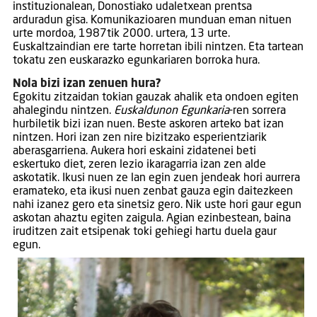
instituzionalean, Donostiako udaletxean prentsa
arduradun gisa. Komunikazioaren munduan eman nituen
urte mordoa, 1987tik 2000. urtera, 13 urte.
Euskaltzaindian ere tarte horretan ibili nintzen. Eta tartean
tokatu zen euskarazko egunkariaren borroka hura.
Nola bizi izan zenuen hura?
Egokitu zitzaidan tokian gauzak ahalik eta ondoen egiten
ahalegindu nintzen.
Euskaldunon Egunkaria
-ren sorrera
hurbiletik bizi izan nuen. Beste askoren arteko bat izan
nintzen. Hori izan zen nire bizitzako esperientziarik
aberasgarriena. Aukera hori eskaini zidatenei beti
eskertuko diet, zeren lezio ikaragarria izan zen alde
askotatik. Ikusi nuen ze lan egin zuen jendeak hori aurrera
eramateko, eta ikusi nuen zenbat gauza egin daitezkeen
nahi izanez gero eta sinetsiz gero. Nik uste hori gaur egun
askotan ahaztu egiten zaigula. Agian ezinbestean, baina
iruditzen zait etsipenak toki gehiegi hartu duela gaur
egun.