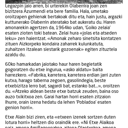
Legazpin jaio arren, bi urterekin Olaberrira joan zen
bizitzera Azurmendi eta bere familia. Hala, umetako
oroitzapen gehienak bertakoak ditu eta, hain justu, argazki
kuttunerako Olaberrin ateratako bat aukeratu du. Haren
amonarekin agertzen da, 1964ko udan, ‘Goiko zelaia’
esaten zioten toki batean. Zelai hura «jolas eta atseden
leku» zen haientzat. «Amonak zeharo sinetsita kontatzen
zituen Aizkorpeko kondaira zaharrek kulunkatuta,
zuhaitzen itzalean siestarik gozoenak» egiten zituztela
azaldu du.
60ko hamarkadan jaiotako haur haren begietatik
gogoratzen du etxe ingurua, «asko aldatu» baita
harrezkero. «Fabrika, karretera, karretera erdian jarri zuten
kutxa, harago taberna zegoen, gasolindegia, beste
etxebizitza lerro bat, sagardi bat, estanko bat…», oroitzen
du. «Atzeko aldean beste etxe batzuk zeuden, baina oso
auzo txikitxoa zen. Garai hartan horri esaten zitzaion
Ihurre, orain izena hedatu da lehen ‘Pobladoa’ esaten
genion horri».
Etxe Alain bizi ziren, eta «etxeen izenek sortzen duten
lotura horri» heltzen dio oraindik ere. «Ni Etxe Alaikoa