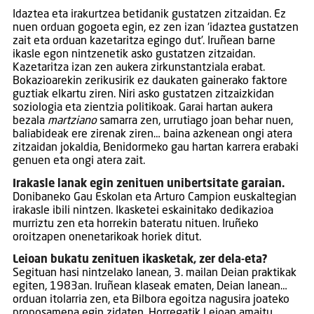
Idaztea eta irakurtzea betidanik gustatzen zitzaidan. Ez
nuen orduan gogoeta egin, ez zen izan ‘idaztea gustatzen
zait eta orduan kazetaritza egingo dut’. Iruñean barne
ikasle egon nintzenetik asko gustatzen zitzaidan.
Kazetaritza izan zen aukera zirkunstantziala erabat.
Bokazioarekin zerikusirik ez daukaten gainerako faktore
guztiak elkartu ziren. Niri asko gustatzen zitzaizkidan
soziologia eta zientzia politikoak. Garai hartan aukera
bezala
martziano
samarra zen, urrutiago joan behar nuen,
baliabideak ere zirenak ziren… baina azkenean ongi atera
zitzaidan jokaldia, Benidormeko gau hartan karrera erabaki
genuen eta ongi atera zait.
Irakasle lanak egin zenituen unibertsitate garaian.
Donibaneko Gau Eskolan eta Arturo Campion euskaltegian
irakasle ibili nintzen. Ikasketei eskainitako dedikazioa
murriztu zen eta horrekin bateratu nituen. Iruñeko
oroitzapen onenetarikoak horiek ditut.
Leioan bukatu zenituen ikasketak, zer dela-eta?
Segituan hasi nintzelako lanean, 3. mailan Deian praktikak
egiten, 1983an. Iruñean klaseak ematen, Deian lanean…
orduan itolarria zen, eta Bilbora egoitza nagusira joateko
proposamena egin zidaten. Horregatik Leioan amaitu