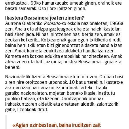
errekastoa… 60ko hamarkadako umeak ginen, oraindik ere
basati samarrak. Oso libre ibiltzen ginen.
Ikastera Beasainera joaten zineten?
Aurrena Olaberriko
Poblado
-ko eskola nazionaletan, 1966a
zen. Anaia eta ahizpa gazteagoak dira eta haiek ikastolan
hasi ziren jada. Ni hasi nintzenen hasi berria zen, amak ez
zeukan kotxerik… Kotxearenak gaur egun txikikeria dirudi,
baina herri txikietan bizi ginenontzat aldaketa handia izan
zen. Amak karneta edukitzea aldaketa handia izan zen.
Karneta eta kotxea edukita erabakiak har zitezkeen. Amak
atera zuen eta bat Lazkaora, bestea Beasainera… gora eta
behera.
Nazionaletik lizeora Beasainera etorri nintzen. Orduan hasi
ziren nire oroitzapen urbanoak, 10 bat urterekin. Ikastetxe
askotan izan naiz arrazoi ezberdinak tarteko: franko
garaiko nazionaletan, mojetan barneko ikasle, institutu
publiko batean, eta lizeoan. Oroitzapenik onenak,
irakaskuntzaren aldetik eta arretaren aldetik, zalantzarik
gabe, lizeokoak ditut.
«
Agian ezinbestean, baina iruditzen zait