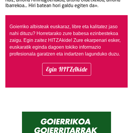
naiz, amona Amiñagoenakoa, aitona Olaetxekoa, amona
Ibarrekoa… Hiri batean hori galdu egiten da».
Goierriko albisteak euskaraz, libre eta kalitatez jaso
nahi dituzu?
Horretarako zure babesa ezinbestekoa
zaigu. Egin zaitez HITZAkide!
Zure ekarpenari esker,
euskaratik eginda dagoen tokiko informazio
profesionala garatzen eta indartzen lagunduko duzu.
Egin HITZAkide