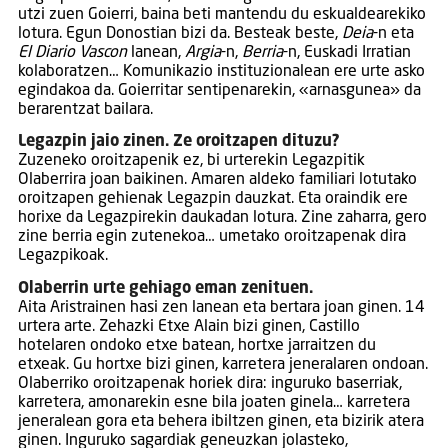
utzi zuen Goierri, baina beti mantendu du eskualdearekiko
lotura. Egun Donostian bizi da. Besteak beste,
Deia
-n eta
El Diario Vascon
lanean,
Argia
-n,
Berria
-n, Euskadi Irratian
kolaboratzen… Komunikazio instituzionalean ere urte asko
egindakoa da. Goierritar sentipenarekin, «arnasgunea» da
berarentzat bailara.
Legazpin jaio zinen. Ze oroitzapen dituzu?
Zuzeneko oroitzapenik ez, bi urterekin Legazpitik
Olaberrira joan baikinen. Amaren aldeko familiari lotutako
oroitzapen gehienak Legazpin dauzkat. Eta oraindik ere
horixe da Legazpirekin daukadan lotura. Zine zaharra, gero
zine berria egin zutenekoa… umetako oroitzapenak dira
Legazpikoak.
Olaberrin urte gehiago eman zenituen.
Aita Aristrainen hasi zen lanean eta bertara joan ginen. 14
urtera arte. Zehazki Etxe Alain bizi ginen, Castillo
hotelaren ondoko etxe batean, hortxe jarraitzen du
etxeak. Gu hortxe bizi ginen, karretera jeneralaren ondoan.
Olaberriko oroitzapenak horiek dira: inguruko baserriak,
karretera, amonarekin esne bila joaten ginela… karretera
jeneralean gora eta behera ibiltzen ginen, eta bizirik atera
ginen. Inguruko sagardiak geneuzkan jolasteko,