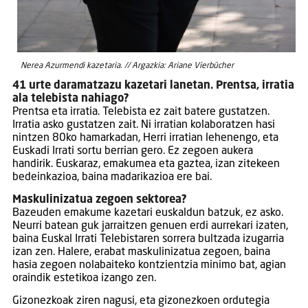
Nerea Azurmendi kazetaria. // Argazkia: Ariane Vierbücher
41 urte daramatzazu kazetari lanetan. Prentsa, irratia
ala telebista nahiago?
Prentsa eta irratia. Telebista ez zait batere gustatzen.
Irratia asko gustatzen zait. Ni irratian kolaboratzen hasi
nintzen 80ko hamarkadan, Herri irratian lehenengo, eta
Euskadi Irrati sortu berrian gero. Ez zegoen aukera
handirik. Euskaraz, emakumea eta gaztea, izan zitekeen
bedeinkazioa, baina madarikazioa ere bai.
Maskulinizatua zegoen sektorea?
Bazeuden emakume kazetari euskaldun batzuk, ez asko.
Neurri batean guk jarraitzen genuen erdi aurrekari izaten,
baina Euskal Irrati Telebistaren sorrera bultzada izugarria
izan zen. Halere, erabat maskulinizatua zegoen, baina
hasia zegoen nolabaiteko kontzientzia minimo bat, agian
oraindik estetikoa izango zen.
Gizonezkoak ziren nagusi, eta gizonezkoen ordutegia