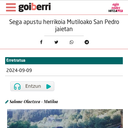
Sega apustu herrikoia Mutiloako San Pedro
jaietan
Erretratua
2024-09-09
Salome Olaetxea · Mutiloa