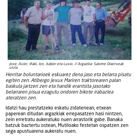
Joxe, Axier, Iñaki, Ion, Xabier eta Luxio. // Argazkia: Salome Olaetxeak
utzia
Herritar boluntarioek eskuarez dena jaso eta belarra pisatu
egiten zen. Atibergo Jexux Mariren traktorearen palan
baskula jartzen zen eta handik erantsita jasotako
belarraren pisua ezagutu ondoren bikote irabazlea
ateratzen zen.
Idatzi hau prestatzeko eskatu zidatenean, etxean
paperean ditudan argazkiak errepasatzen hasi nintzen,
zein erretratu aukeratuko nuen arrastorik gabe. Banaka
batzuk baztertu ostean, Mutiloako festetan ospatzen zen
sega apustuarena aukeratu nuen.