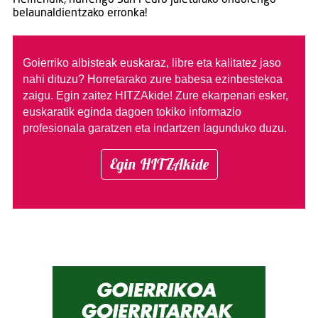
belaunaldientzako erronka!
Goierriko albisteak euskaraz, libre eta kalitatez jaso
nahi dituzu?
Horretarako zure babesa ezinbestekoa
zaigu. Egin zaitez HITZAkide!
Zure ekarpenari esker,
euskaratik eginda dagoen tokiko informazio
profesionala garatzen eta indartzen lagunduko duzu.
Egin HITZAkide