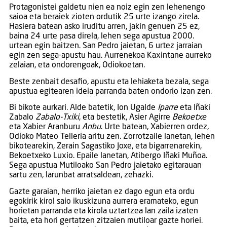
Protagonistei galdetu nien ea noiz egin zen lehenengo
saioa eta beraiek zioten ordutik 25 urte izango zirela.
Hasiera batean asko iruditu arren, jakin genuen 25 ez,
baina 24 urte pasa direla, lehen sega apustua 2000.
urtean egin baitzen. San Pedro jaietan, 6 urtez jarraian
egin zen sega-apustu hau. Aurrenekoa Kaxintane aurreko
zelaian, eta ondorengoak, Odiokoetan.
Beste zenbait desafio, apustu eta lehiaketa bezala, sega
apustua egitearen ideia parranda baten ondorio izan zen.
Bi bikote aurkari. Alde batetik, Ion Ugalde
Iparre
eta Iñaki
Zabalo
Zabalo-Txiki
, eta bestetik, Asier Agirre
Bekoetxe
eta Xabier Aranburu
Anbu
. Urte batean, Xabierren ordez,
Odioko Mateo Telleria aritu zen. Zorrotzaile lanetan, lehen
bikotearekin, Zerain Sagastiko Joxe, eta bigarrenarekin,
Bekoetxeko Luxio. Epaile lanetan, Atibergo Iñaki Muñoa.
Sega apustua Mutiloako San Pedro jaietako egitarauan
sartu zen, larunbat arratsaldean, zehazki.
Gazte garaian, herriko jaietan ez dago egun eta ordu
egokirik kirol saio ikuskizuna aurrera eramateko, egun
horietan parranda eta kirola uztartzea lan zaila izaten
baita, eta hori gertatzen zitzaien mutiloar gazte horiei.