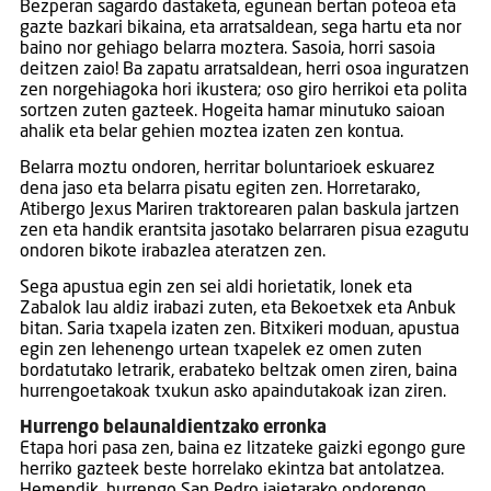
Bezperan sagardo dastaketa, egunean bertan poteoa eta
gazte bazkari bikaina, eta arratsaldean, sega hartu eta nor
baino nor gehiago belarra moztera. Sasoia, horri sasoia
deitzen zaio! Ba zapatu arratsaldean, herri osoa inguratzen
zen norgehiagoka hori ikustera; oso giro herrikoi eta polita
sortzen zuten gazteek. Hogeita hamar minutuko saioan
ahalik eta belar gehien moztea izaten zen kontua.
Belarra moztu ondoren, herritar boluntarioek eskuarez
dena jaso eta belarra pisatu egiten zen. Horretarako,
Atibergo Jexus Mariren traktorearen palan baskula jartzen
zen eta handik erantsita jasotako belarraren pisua ezagutu
ondoren bikote irabazlea ateratzen zen.
Sega apustua egin zen sei aldi horietatik, Ionek eta
Zabalok lau aldiz irabazi zuten, eta Bekoetxek eta Anbuk
bitan. Saria txapela izaten zen. Bitxikeri moduan, apustua
egin zen lehenengo urtean txapelek ez omen zuten
bordatutako letrarik, erabateko beltzak omen ziren, baina
hurrengoetakoak txukun asko apaindutakoak izan ziren.
Hurrengo belaunaldientzako erronka
Etapa hori pasa zen, baina ez litzateke gaizki egongo gure
herriko gazteek beste horrelako ekintza bat antolatzea.
Hemendik, hurrengo San Pedro jaietarako ondorengo