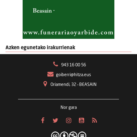
Azken egunetako irakurrienak
943 16 00 56
goiberri@hitza.eus
Oriamendi, 32 – BEASAIN
Nor gara