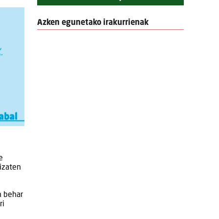
Azken egunetako irakurrienak
e
 izaten
n behar
ri