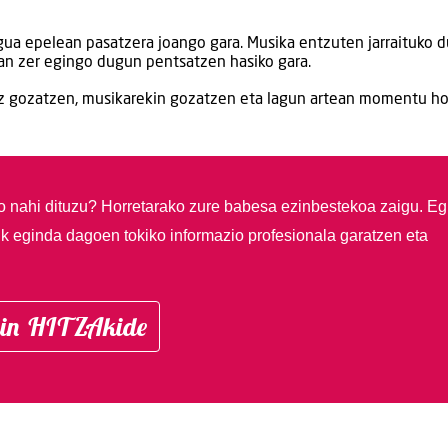
gua epelean pasatzera joango gara. Musika entzuten jarraituko d
ean zer egingo dugun pentsatzen hasiko gara.
kaz gozatzen, musikarekin gozatzen eta lagun artean momentu ho
so nahi dituzu?
Horretarako zure babesa ezinbestekoa zaigu. Eg
ik eginda dagoen tokiko informazio profesionala garatzen eta
in HITZAkide