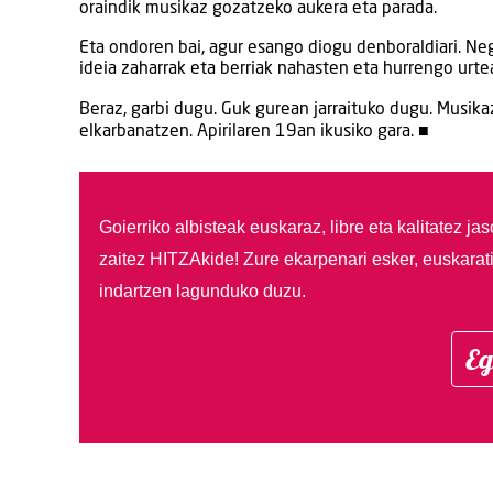
oraindik musikaz gozatzeko aukera eta parada.
Eta ondoren bai, agur esango diogu denboraldiari. Ne
ideia zaharrak eta berriak nahasten eta hurrengo urt
Beraz, garbi dugu. Guk gurean jarraituko dugu. Musi
elkarbanatzen. Apirilaren 19an ikusiko gara. ■
Goierriko albisteak euskaraz, libre eta kalitatez ja
zaitez HITZAkide!
Zure ekarpenari esker, euskarat
indartzen lagunduko duzu.
Eg