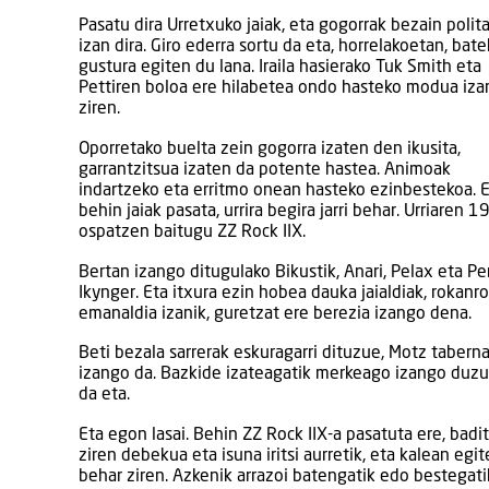
Pasatu dira Urretxuko jaiak, eta gogorrak bezain polit
izan dira. Giro ederra sortu da eta, horrelakoetan, bate
gustura egiten du lana. Iraila hasierako Tuk Smith eta
Pettiren boloa ere hilabetea ondo hasteko modua iza
ziren.
Oporretako buelta zein gogorra izaten den ikusita,
garrantzitsua izaten da potente hastea. Animoak
indartzeko eta erritmo onean hasteko ezinbestekoa. 
behin jaiak pasata, urrira begira jarri behar. Urriaren 1
ospatzen baitugu ZZ Rock IIX.
Bertan izango ditugulako Bikustik, Anari, Pelax eta P
Ikynger. Eta itxura ezin hobea dauka jaialdiak, rokanr
emanaldia izanik, guretzat ere berezia izango dena.
Beti bezala sarrerak eskuragarri dituzue, Motz tabern
izango da. Bazkide izateagatik merkeago izango duzuela
da eta.
Eta egon lasai. Behin ZZ Rock IIX-a pasatuta ere, bad
ziren debekua eta isuna iritsi aurretik, eta kalean egi
behar ziren. Azkenik arrazoi batengatik edo bestegati