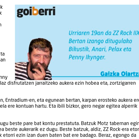
ak
k
n
Eta
9an
enny
olaz disfrutatzen jarraitzeko aukera ezin hobea eta, zortzigarren
an, Entradium-en, eta egunean bertan, karpan erosteko aukera er
 ere kontuan hartu. Eta ibili bizkor, gero negar egitea alperrik
itugu beste pare bat kontu prestatuta. Batzuk Motz tabernan egi
tea beste aukerarik ez dugu. Beste batzuk, aldiz, ZZ Rock-era etor
k etorri ezin izan duen baten bat ere badago. Beraz, egongo da