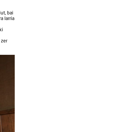
ut, bai
a larria
ki
 zer