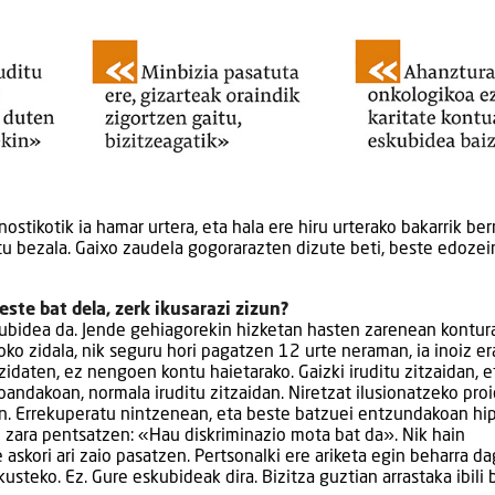
tikotik ia hamar urtera, eta hala ere hiru urterako bakarrik ber
itu bezala. Gaixo zaudela gogorarazten dizute beti, beste edoze
este bat dela, zerk ikusarazi zizun?
kubidea da. Jende gehiagorekin hizketan hasten zarenean kontur
ko zidala, nik seguru hori pagatzen 12 urte neraman, ia inoiz era
zidaten, ez nengoen kontu haietarako. Gaizki iruditu zitzaidan, e
andakoan, normala iruditu zitzaidan. Niretzat ilusionatzeko pro
an. Errekuperatu nintzenean, eta beste batzuei entzundakoan hi
en zara pentsatzen: «Hau diskriminazio mota bat da». Nik hain
 askori ari zaio pasatzen. Pertsonalki ere ariketa egin beharra da
usteko. Ez. Gure eskubideak dira. Bizitza guztian arrastaka ibili 