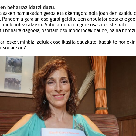
en beharraz idatzi duzu.
a azken hamarkadan geroz eta okerragora nola joan den azaldu d
o. Pandemia garaian oso garbi gelditu zen anbulatorioetako egoer
o horiek ordezkatzeko. Anbulatorioa da gure osasun sistemako
rtu beharra dagoela; ospitale oso modernoak daude, baina berezi
i esker, minbizi zelulak oso ikasita dauzkate, badakite horiekin
rtsonarekin?