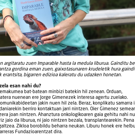
 argitaratu zuen Imparable hasta la medula liburua. Gainditu ber
gantza gordina eman zuen, gaixotasunaren krudeletik hura gaind
ak erantsita, bigarren edizioa kaleratu du udazken honetan.
zela esan nahi du?
go emakumea bat-batean minbizi batekin hil zenean. Orduan,
 atera nuenean ere Jorge Gimenezek interesa agertu zuelako.
Komunikabideetan jakin nuen hil zela. Beraz, konplikatu samarra 
rdaniarekin berriro kontaktuan jarri nintzen. Oier Gimenez semea
zera joan nintzen. Ahanztura onkologikoaren gaia gehitu nahi nu
iz jaio da liburua, ni jaio nintzen bezala, transplantearekin. Pena
 galtzea. Zikloa borobildu beharra neukan. Liburu honek ere helb
Carreras Fundazioarentzat dira.