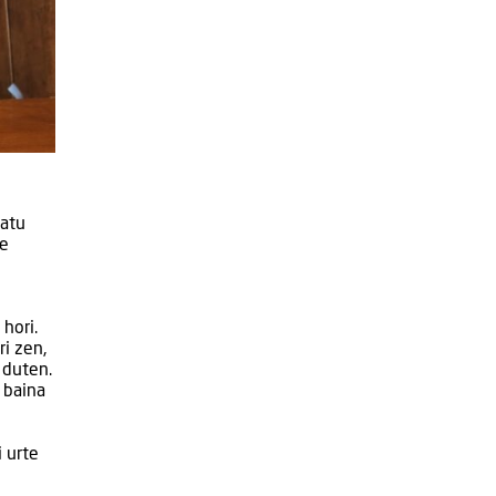
tatu
re
hori.
ri zen,
 duten.
 baina
 urte