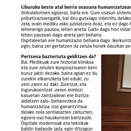
Liburuko beste atal berria osasuna humanizatzear
Anbulatorioen egoeraz, baita ere. Gure osasun sistem
pribatizazioengatik, bai diru gutxiago inbertitu delak
zela; orain mediku asko jubilatzera doaz, eta ez dag
lehenengo pausoa, lehen arreta. Garbi dago hori inda
lehen pausoan dago arreta jarri beharra.
Ospitaleetan ere humanizazio beharra dago. Ikerkuntzar
egin, baina zer gertatzen da zelula horiek dauzkan pe
Pertsona baztertuta gelditzen da?
Bai. Medikuak zure historial klinikoa
eta zure zelulen konposizioaren berri
buruz jakin dezake, baina agian ez du
zurekin elkarrizketa bat eduki, zu
zein zaren ez daki. Zuretzat, eta
ingurukoentzat –zeren minbizi
kasuetan zaintzaileari ere bizitza
aldatzen zaio– beharrezkoa da
humanizazioa, oso garrantzitsua
delako nola sentiarazten zaituzten,
egoera oso hauskorrean baitzaude.
Ospitale modernoak eta teknikak
baldin badaude jada, egin ditzagun