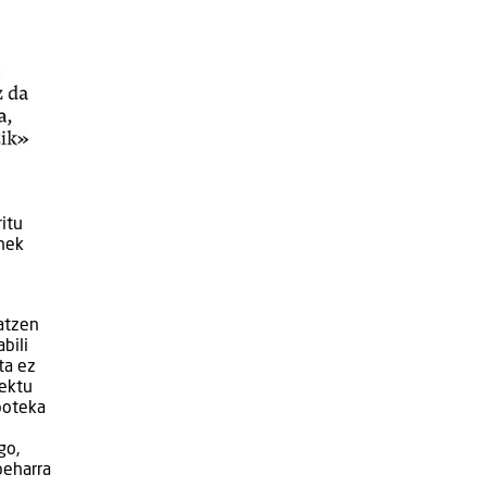
ritu
inek
atzen
bili
ta ez
iektu
poteka
go,
beharra