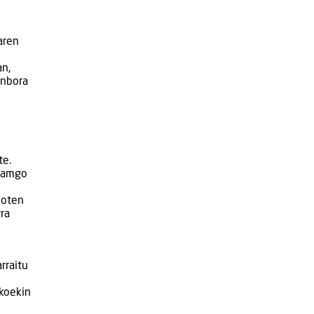
aren
an,
enbora
te.
rdamgo
ioten
ra
rraitu
ikoekin