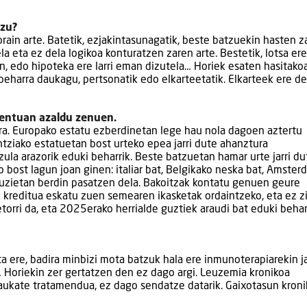
uzu?
 orain arte. Batetik, ezjakintasunagatik, beste batzuekin hasten z
la eta ez dela logikoa konturatzen zaren arte. Bestetik, lotsa ere
n, edo hipoteka ere larri eman dizutela… Horiek esaten hasitako
beharra daukagu, pertsonatik edo elkarteetatik. Elkarteek ere d
entuan azaldu zenuen.
tera. Europako estatu ezberdinetan lege hau nola dagoen aztertu
ntziako estatuetan bost urteko epea jarri dute ahanztura
zula arazorik eduki beharrik. Beste batzuetan hamar urte jarri du
 bost lagun joan ginen: italiar bat, Belgikako neska bat, Amste
guzietan berdin pasatzen dela. Bakoitzak kontatu genuen geure
k kreditua eskatu zuen semearen ikasketak ordaintzeko, eta ez z
torri da, eta 2025erako herrialde guztiek araudi bat eduki behar
ita ere, badira minbizi mota batzuk hala ere inmunoterapiarekin ja
Horiekin zer gertatzen den ez dago argi. Leuzemia kronikoa
daukate tratamendua, ez dago sendatze datarik. Gaixotasun kron