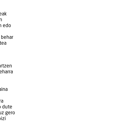
deak
n
an edo
u behar
rtea
artzen
eharra
aina
ra
o dute
uz gero
izi