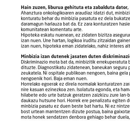
Hain zuzen, liburua gehituta eta zabalduta dator,
Ahanztura onkologikoaren araudiaz idatzi dut, minbiz
konturatu behar du minbizia pasatuta ez dela bukatzen
daramagun harlauza bat da. Ez zara konturatzen hasier
komunitatean komentatu arte.
Hipoteka eskatu nuenean, ez zidaten bizitza asegurur
izan nuen. Une hartan, logikoa iruditu zitzaidan gaine
izan nuen, hipoteka eman zidatelako, nahiz interes al
Minbizia izan dutenek jasaten duten diskriminazi
Diskriminazio mota bat da, minbizitik errekuperatuta 
dituzte. Diagnostikatu zidatenean, baneukan seguru p
zeukatela. Ni ospitale publikoan nengoen, baina gela
nengoenik hori. Baja eman nuen.
Horrelako egoerak ez direla normalak konturatzen zara
nire kasuan ezinezkoa zen. Isolatuta egonda, eta ham
hilabete edo urte batzuk geratzen zaizkizu zure lan-bi
daukazu hutsune hori. Horrek ere penalizatu egiten d
minbizia pasatu ez duen beste bat hartu. Ni ez nintz
bost urtean mantentzen dizute postua, baina gaixota
mota honek sendatzen denbora gehiago behar duela, g