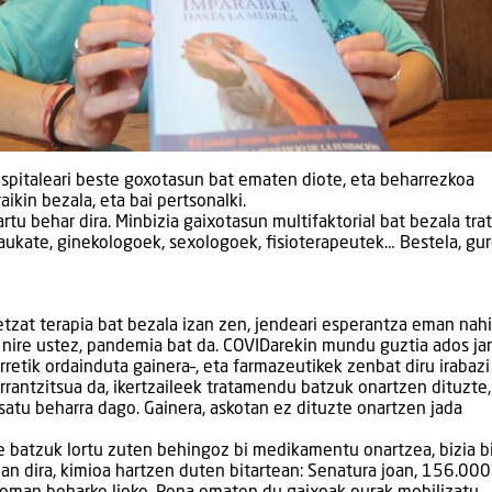
spitaleari beste goxotasun bat ematen diote, eta beharrezkoa
aikin bezala, eta bai pertsonalki.
u behar dira. Minbizia gaixotasun multifaktorial bat bezala tra
aukate, ginekologoek, sexologoek, fisioterapeutek… Bestela, gu
retzat terapia bat bezala izan zen, jendeari esperantza eman nahi 
, nire ustez, pandemia bat da. COVIDarekin mundu guztia ados jar
urretik ordainduta gainera–, eta farmazeutikek zenbat diru irabazi
garrantzitsua da, ikertzaileek tratamendu batzuk onartzen dituzte,
asatu beharra dago. Gainera, askotan ez dituzte onartzen jada
 batzuk lortu zuten behingoz bi medikamentu onartzea, bizia bi
zan dira, kimioa hartzen duten bitartean: Senatura joan, 156.000