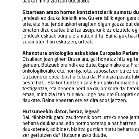
daukat minbizia izan dudalako?
Gizartean arazo horren kontzientziarik sumatu d
Jendeak ez dauka ideiarik ere. Gu ere isilik egon gara
arte, eta hau jende askori eragiten digun gauza bat de
ematen dizu esatea bizitza asegururik ez dizutela egi
jendeak eskuak burura eramaten ditu. Baina guk hasi 
zeramaten hau eskatzen, urteak.
Ahanztura onkologiko eskubidea Europako Parlam
Otsailean joan ginen Bruselara, gai honetaz hitz egi
genuen. Batzuek oraindik ez dute. Espainiako eta Fra
onkologikorako, eta, hori igarota, suposatzen da ez du
Gutxieneko epea, bost urtekoa da. Minbizia pasatutako
beste bat… Eta konturatzen zara Europako herrialde 
testigantza, eta denena berdina da, orokorra da: bate
eman, minbizia izan zuelako. Lege hau ere Europatik e
daukate. Baina epeetan ere ez dira ados jartzen.
Hutsuneekin dator, beraz, legea?
Bai. Minbizitik garbi zaudetenik bost urteko epea jarr
beharra daukazuna, edo hormonoterapia bat hartzen… 
daukatenek, adibidez, bizitza guztian hartu beharra 
zer gertatzen da? Hutsune asko daude.