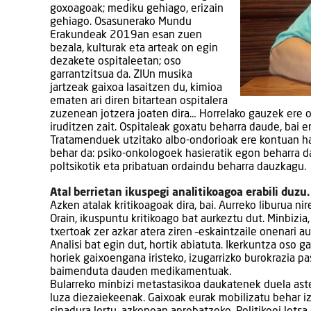
goxoagoak; mediku gehiago, erizain
gehiago. Osasunerako Mundu
Erakundeak 2019an esan zuen
bezala, kulturak eta arteak on egin
dezakete ospitaleetan; oso
garrantzitsua da. ZIUn musika
jartzeak gaixoa lasaitzen du, kimioa
ematen ari diren bitartean ospitalera
zuzenean jotzera joaten dira… Horrelako gauzek ere o
iruditzen zait. Ospitaleak goxatu beharra daude, bai er
Tratamenduek utzitako albo-ondorioak ere kontuan hart
behar da: psiko-onkologoek hasieratik egon beharra d
poltsikotik eta pribatuan ordaindu beharra dauzkagu.
Atal berrietan ikuspegi analitikoagoa erabili duzu.
Azken atalak kritikoagoak dira, bai. Aurreko liburua ni
Orain, ikuspuntu kritikoago bat aurkeztu dut. Minbizia
txertoak zer azkar atera ziren –eskaintzaile onenari a
Analisi bat egin dut, hortik abiatuta. Ikerkuntza oso 
horiek gaixoengana iristeko, izugarrizko burokrazia p
baimenduta dauden medikamentuak.
Bularreko minbizi metastasikoa daukatenek duela aste
luza diezaiekeenak. Gaixoak eurak mobilizatu behar i