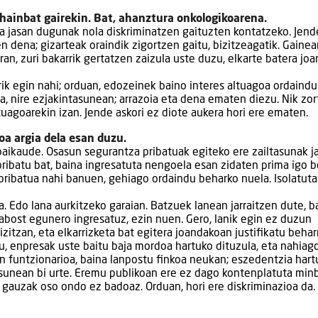
 hainbat gairekin. Bat, ahanztura onkologikoarena.
ia jasan dugunak nola diskriminatzen gaituzten kontatzeko. Jen
 dena; gizarteak oraindik zigortzen gaitu, bizitzeagatik. Gainea
an, zuri bakarrik gertatzen zaizula uste duzu, elkarte batera jo
ik egin nahi; orduan, edozeinek baino interes altuagoa ordaind
ra, nire ezjakintasunean; arrazoia eta dena ematen diezu. Nik zo
tuagoarekin izan. Jende askori ez diote aukera hori ere ematen.
oa argia dela esan duzu.
baikaude. Osasun segurantza pribatuak egiteko ere zailtasunak j
ribatu bat, baina ingresatuta nengoela esan zidaten prima igo b
 pribatua nahi banuen, gehiago ordaindu beharko nuela. Isolatuta
. Edo lana aurkitzeko garaian. Batzuek lanean jarraitzen dute, b
abost egunero ingresatuz, ezin nuen. Gero, lanik egin ez duzun
zitzan, eta elkarrizketa bat egitera joandakoan justifikatu behar
u, enpresak uste baitu baja mordoa hartuko dituzula, eta nahiag
en funtzionarioa, baina lanpostu finkoa neukan; eszedentzia hart
sunean bi urte. Eremu publikoan ere ez dago kontenplatuta minb
auzak oso ondo ez badoaz. Orduan, hori ere diskriminazioa da.