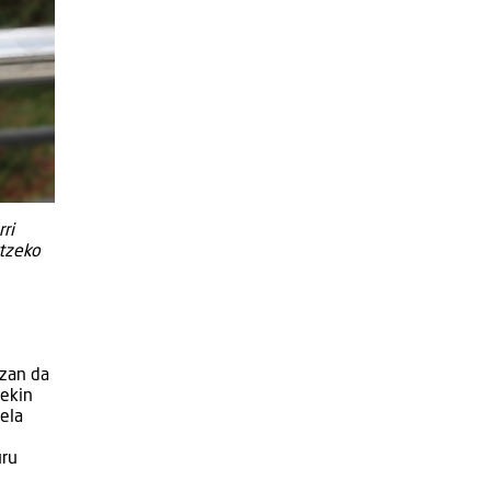
ri
itzeko
izan da
rekin
ela
uru