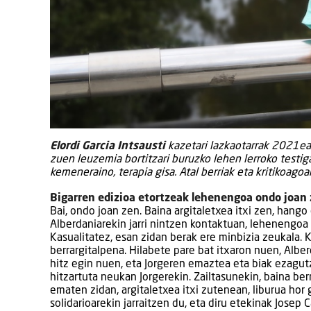
Elordi Garcia Intsausti
kazetari lazkaotarrak 2021ean
zuen leuzemia bortitzari buruzko lehen lerroko testi
kemeneraino, terapia gisa. Atal berriak eta kritikoago
Bigarren edizioa etortzeak lehenengoa ondo joan 
Bai, ondo joan zen. Baina argitaletxea itxi zen, han
Alberdaniarekin jarri nintzen kontaktuan, lehenengoa
Kasualitatez, esan zidan berak ere minbizia zeukala. 
berrargitalpena. Hilabete pare bat itxaron nuen, Albe
hitz egin nuen, eta Jorgeren emaztea eta biak ezagut
hitzartuta neukan Jorgerekin. Zailtasunekin, baina berr
ematen zidan, argitaletxea itxi zutenean, liburua hor
solidarioarekin jarraitzen du, eta diru etekinak Josep 