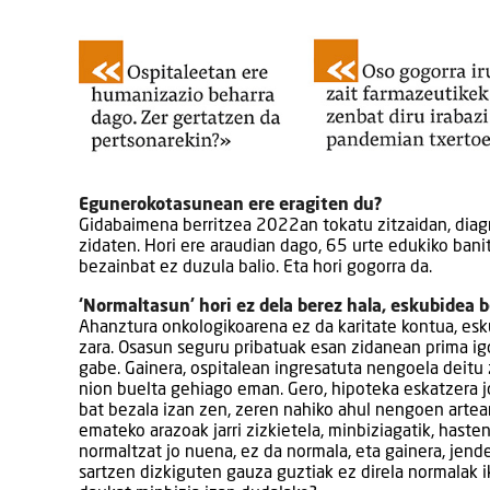
Egunerokotasunean ere eragiten du?
Gidabaimena berritzea 2022an tokatu zitzaidan, diagnos
zidaten. Hori ere araudian dago, 65 urte edukiko ban
bezainbat ez duzula balio. Eta hori gogorra da.
‘Normaltasun’ hori ez dela berez hala, eskubidea b
Ahanztura onkologikoarena ez da karitate kontua, es
zara. Osasun seguru pribatuak esan zidanean prima igo
gabe. Gainera, ospitalean ingresatuta nengoela deitu 
nion buelta gehiago eman. Gero, hipoteka eskatzera jo
bat bezala izan zen, zeren nahiko ahul nengoen arte
emateko arazoak jarri zizkietela, minbiziagatik, hast
normaltzat jo nuena, ez da normala, eta gainera, jende
sartzen dizkiguten gauza guztiak ez direla normalak ik