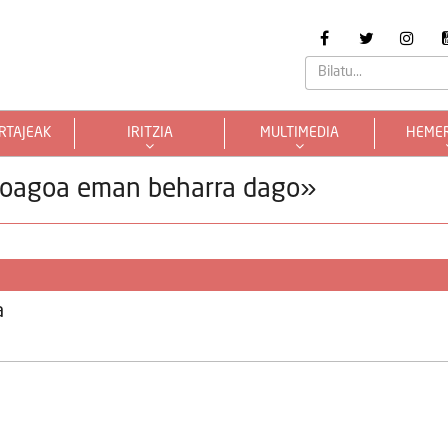
RTAJEAK
IRITZIA
MULTIMEDIA
HEME
erioagoa eman beharra dago»
a