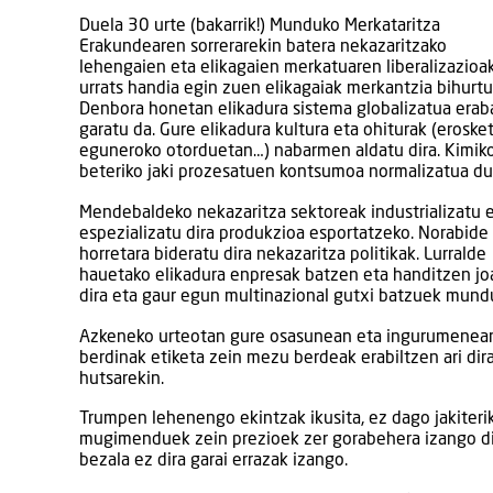
Duela 30 urte (bakarrik!) Munduko Merkataritza
Erakundearen sorrerarekin batera nekazaritzako
lehengaien eta elikagaien merkatuaren liberalizazioa
urrats handia egin zuen elikagaiak merkantzia bihurtu
Denbora honetan elikadura sistema globalizatua erab
garatu da. Gure elikadura kultura eta ohiturak (eroske
eguneroko otorduetan…) nabarmen aldatu dira. Kimik
beteriko jaki prozesatuen kontsumoa normalizatua du
Mendebaldeko nekazaritza sektoreak industrializatu 
espezializatu dira produkzioa esportatzeko. Norabide
horretara bideratu dira nekazaritza politikak. Lurralde
hauetako elikadura enpresak batzen eta handitzen jo
dira eta gaur egun multinazional gutxi batzuek mund
Azkeneko urteotan gure osasunean eta ingurumenean 
berdinak etiketa zein mezu berdeak erabiltzen ari di
hutsarekin.
Trumpen lehenengo ekintzak ikusita, ez dago jakiteri
mugimenduek zein prezioek zer gorabehera izango di
bezala ez dira garai errazak izango.