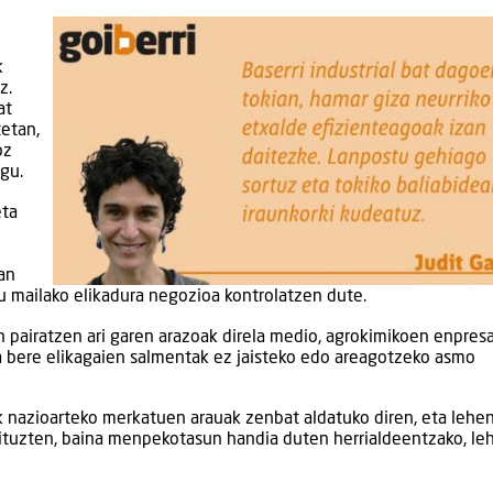
k
z.
at
tetan,
oz
gu.
eta
an
u mailako elikadura negozioa kontrolatzen dute.
pairatzen ari garen arazoak direla medio, agrokimikoen enpres
ra bere elikagaien salmentak ez jaisteko edo areagotzeko asmo
k nazioarteko merkatuen arauak zenbat aldatuko diren, eta lehe
tuzten, baina menpekotasun handia duten herrialdeentzako, le