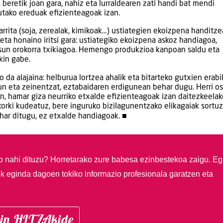
e beretik joan gara, nahiz eta lurraldearen zati handi bat mendi
tutako ereduak efizienteagoak izan.
rita (soja, zerealak, kimikoak…) ustiategien ekoizpena handitze
eta honaino iritsi gara: ustiategiko ekoizpena askoz handiagoa,
asun orokorra txikiagoa. Hemengo produkzioa kanpoan saldu eta
kin gabe.
da alajaina: helburua lortzea ahalik eta bitarteko gutxien erabil
gun eta zeinentzat, eztabaidaren erdigunean behar dugu. Herri o
an, hamar giza neurriko etxalde efizienteagoak izan daitezkeelak
orki kudeatuz, bere inguruko bizilagunentzako elikagaiak sortuz
ehar ditugu, ez etxalde handiagoak. ■
so nahi dituzu?
Horretarako zure babesa ezinbestekoa zaigu. Eg
ik eginda dagoen tokiko informazio profesionala garatzen eta
in HITZAkide