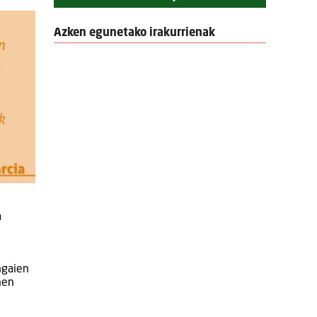
Azken egunetako irakurrienak
a
ngaien
hen