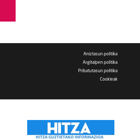
Aniztasun politika
Argitalpen politika
Pribatutasun politika
Cookieak