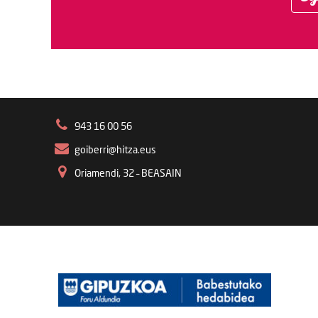
943 16 00 56
goiberri@hitza.eus
Oriamendi, 32 – BEASAIN