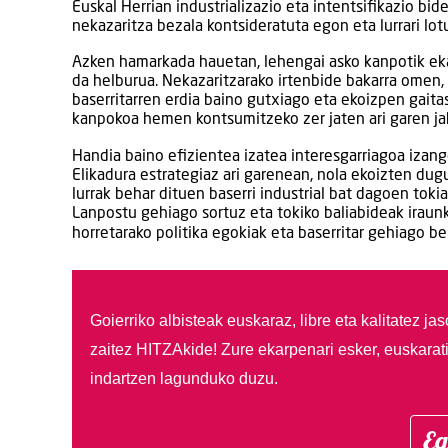
Euskal Herrian industrializazio eta intentsifikazio bid
nekazaritza bezala kontsideratuta egon eta lurrari lo
Azken hamarkada hauetan, lehengai asko kanpotik ekar
da helburua. Nekazaritzarako irtenbide bakarra omen, 
baserritarren erdia baino gutxiago eta ekoizpen gait
kanpokoa hemen kontsumitzeko zer jaten ari garen ja
Handia baino efizientea izatea interesgarriagoa izango 
Elikadura estrategiaz ari garenean, nola ekoizten du
lurrak behar dituen baserri industrial bat dagoen toki
Lanpostu gehiago sortuz eta tokiko baliabideak iraunk
horretarako politika egokiak eta baserritar gehiago b
Goierriko albisteak euskaraz, libre eta kalitatez ja
zaitez HITZAkide!
Zure ekarpenari esker, euskarat
indartzen lagunduko duzu.
Eg