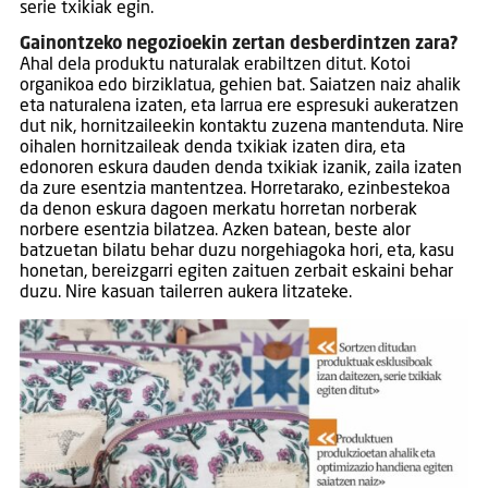
serie txikiak egin.
Gainontzeko negozioekin zertan desberdintzen zara?
Ahal dela produktu naturalak erabiltzen ditut. Kotoi
organikoa edo birziklatua, gehien bat. Saiatzen naiz ahalik
eta naturalena izaten, eta larrua ere espresuki aukeratzen
dut nik, hornitzaileekin kontaktu zuzena mantenduta. Nire
oihalen hornitzaileak denda txikiak izaten dira, eta
edonoren eskura dauden denda txikiak izanik, zaila izaten
da zure esentzia mantentzea. Horretarako, ezinbestekoa
da denon eskura dagoen merkatu horretan norberak
norbere esentzia bilatzea. Azken batean, beste alor
batzuetan bilatu behar duzu norgehiagoka hori, eta, kasu
honetan, bereizgarri egiten zaituen zerbait eskaini behar
duzu. Nire kasuan tailerren aukera litzateke.