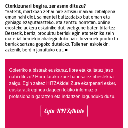
Etorkizunari begira, zer asmo dituzu?
ºBatetik, martxoan zehar nire artisau markari zabalpena
eman nahi diot, salmentei bultzadatxo bat eman eta
gehiago ezagutarazteko, eta zentzu horretan, online
erosteko aukera eskainiko dut, webgune baten bitartez.
Bestetik, berriz, produktu berriak egin eta teknika zein
material berriekin ahaleginduko naiz, bezeroek produktu
berriak sartzea gogoko dutelako. Tailerren eskolekin,
azkenik, berdin jarraituko dut. ■
Goierriko albisteak euskaraz, libre eta kalitatez jaso
nahi dituzu?
Horretarako zure babesa ezinbestekoa
zaigu. Egin zaitez HITZAkide!
Zure ekarpenari esker,
euskaratik eginda dagoen tokiko informazio
profesionala garatzen eta indartzen lagunduko duzu.
Egin HITZAkide