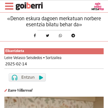
«Denon eskura dagoen merkatuan norbere
esentzia bilatu behar da»
Elkarrizketa
Leire Velasco Seisdedos • Sortzailea
2025-02-14
Izaro Villarreal