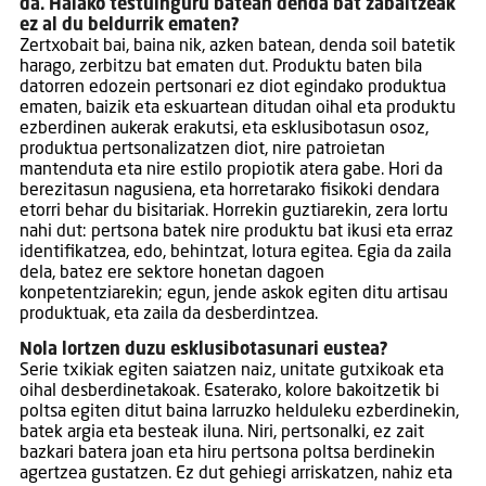
da. Halako testuinguru batean denda bat zabaltzeak
ez al du beldurrik ematen?
Zertxobait bai, baina nik, azken batean, denda soil batetik
harago, zerbitzu bat ematen dut. Produktu baten bila
datorren edozein pertsonari ez diot egindako produktua
ematen, baizik eta eskuartean ditudan oihal eta produktu
ezberdinen aukerak erakutsi, eta esklusibotasun osoz,
produktua pertsonalizatzen diot, nire patroietan
mantenduta eta nire estilo propiotik atera gabe. Hori da
berezitasun nagusiena, eta horretarako fisikoki dendara
etorri behar du bisitariak. Horrekin guztiarekin, zera lortu
nahi dut: pertsona batek nire produktu bat ikusi eta erraz
identifikatzea, edo, behintzat, lotura egitea. Egia da zaila
dela, batez ere sektore honetan dagoen
konpetentziarekin; egun, jende askok egiten ditu artisau
produktuak, eta zaila da desberdintzea.
Nola lortzen duzu esklusibotasunari eustea?
Serie txikiak egiten saiatzen naiz, unitate gutxikoak eta
oihal desberdinetakoak. Esaterako, kolore bakoitzetik bi
poltsa egiten ditut baina larruzko helduleku ezberdinekin,
batek argia eta besteak iluna. Niri, pertsonalki, ez zait
bazkari batera joan eta hiru pertsona poltsa berdinekin
agertzea gustatzen. Ez dut gehiegi arriskatzen, nahiz eta