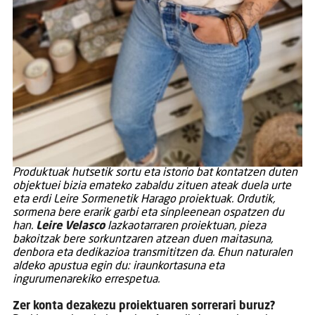
Produktuak hutsetik sortu eta istorio bat kontatzen duten
objektuei bizia emateko zabaldu zituen ateak duela urte
eta erdi Leire Sormenetik Harago proiektuak. Ordutik,
sormena bere erarik garbi eta sinpleenean ospatzen du
han.
Leire Velasco
lazkaotarraren proiektuan, pieza
bakoitzak bere sorkuntzaren atzean duen maitasuna,
denbora eta dedikazioa transmititzen da. Ehun naturalen
aldeko apustua egin du: iraunkortasuna eta
ingurumenarekiko errespetua.
Zer konta dezakezu proiektuaren sorrerari buruz?