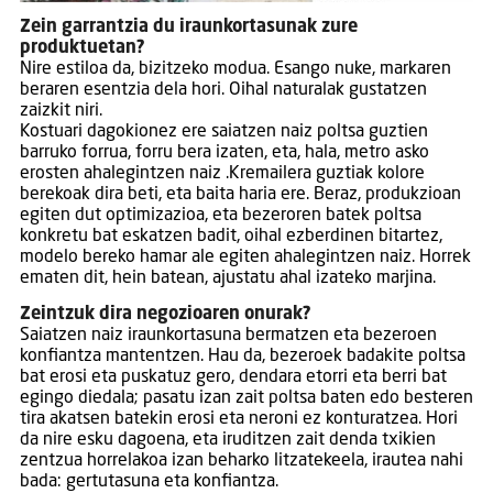
Zein garrantzia du iraunkortasunak zure
produktuetan?
Nire estiloa da, bizitzeko modua. Esango nuke, markaren
beraren esentzia dela hori. Oihal naturalak gustatzen
zaizkit niri.
Kostuari dagokionez ere saiatzen naiz poltsa guztien
barruko forrua, forru bera izaten, eta, hala, metro asko
erosten ahalegintzen naiz .Kremailera guztiak kolore
berekoak dira beti, eta baita haria ere. Beraz, produkzioan
egiten dut optimizazioa, eta bezeroren batek poltsa
konkretu bat eskatzen badit, oihal ezberdinen bitartez,
modelo bereko hamar ale egiten ahalegintzen naiz. Horrek
ematen dit, hein batean, ajustatu ahal izateko marjina.
Zeintzuk dira negozioaren onurak?
Saiatzen naiz iraunkortasuna bermatzen eta bezeroen
konfiantza mantentzen. Hau da, bezeroek badakite poltsa
bat erosi eta puskatuz gero, dendara etorri eta berri bat
egingo diedala; pasatu izan zait poltsa baten edo besteren
tira akatsen batekin erosi eta neroni ez konturatzea. Hori
da nire esku dagoena, eta iruditzen zait denda txikien
zentzua horrelakoa izan beharko litzatekeela, irautea nahi
bada: gertutasuna eta konfiantza.