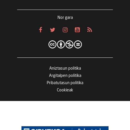
Nor gara
Aniztasun politika
Argitalpen politika
Pribatutasun politika
Cookieak