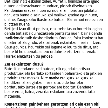
Beti izan naiz eskulan zalea. Aurretik, hamasei urte igaro
nituen delineazioaren munduan, piezak diseinatzen.
Pandemian erabaki nuen ez nuela lan horretan jubilatu
nahi, eta barne diseinuko goi mailako gradua egin nuen,
online, Zaragozako ikastetxe batean. Baina hori ere ez zen
bilatzen nuena.
Beti josi izan ditut poltsak, eta, trebetasun horrekin, agian
denda bat zabaldu nezakeela pentsatu nuen, baina denda
tradizionaletatik desberdinduta. Orduan, foku konkretu bat
ematen ahalegindu, eta tailerrak eskaintzen hasi nintzen.
Gaur-gaurkoz, haurrekin sei laguneko lau talde ditut, eta
beste bi helduenak, astero ordubete etortzen direnak.
Horrek erakartzen du jendea.
Zer eskaintzen duzu?
Batetik, dendaren zati batean, nik egindako artisau
produktuak eta bertako sortzaileen belarritako eta pitxien
produktu eta markak. Nire marka ere gutxika-gutxika
handitzen ahalegintzen naiz, eta, bide horretan,
bordatutako jertse eta gorroak ere baditut. Dendaren
beste erdia, baina, zera da: eskulanetara zuzendutako
materiala.
Komertzioen gainbehera gertatzen ari dela esan ohi