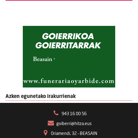
Azken egunetako irakurrienak
943 16 00 56
goiberri@hitza.eus
Oriamendi, 32 – BEASAIN