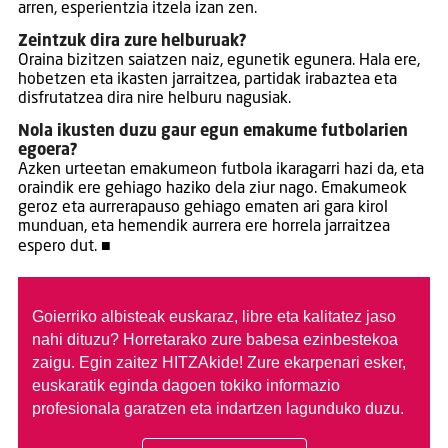
arren, esperientzia itzela izan zen.
Zeintzuk dira zure helburuak?
Oraina bizitzen saiatzen naiz, egunetik egunera. Hala ere,
hobetzen eta ikasten jarraitzea, partidak irabaztea eta
disfrutatzea dira nire helburu nagusiak.
Nola ikusten duzu gaur egun emakume futbolarien
egoera?
Azken urteetan emakumeon futbola ikaragarri hazi da, eta
oraindik ere gehiago haziko dela ziur nago. Emakumeok
geroz eta aurrerapauso gehiago ematen ari gara kirol
munduan, eta hemendik aurrera ere horrela jarraitzea
espero dut. ■
Goierriko albisteak euskaraz, libre eta kalitatez jaso
nahi dituzu?
Horretarako zure babesa ezinbestekoa
zaigu. Egin zaitez HITZAkide!
Zure ekarpenari esker,
euskaratik eginda dagoen tokiko informazio
profesionala garatzen eta indartzen lagunduko duzu.