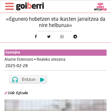
«Egunero hobetzen eta ikasten jarraitzea da
nire helburua»
Gaztejira
Alazne Estensoro • Realeko atezaina
2025-02-28
Lide Egizala