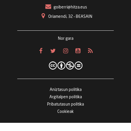
goiberri@hitza.eus
Oriamendi, 32 – BEASAIN
Nor gara
Aniztasun politika
Argitalpen politika
Pribatutasun politika
Cookieak