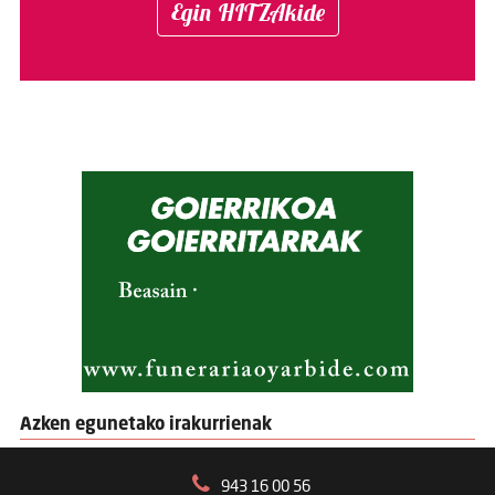
Egin HITZAkide
Azken egunetako irakurrienak
943 16 00 56