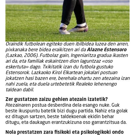
Oraindik futbolean egiteko duen ibilbidea luzea den arren,
pixkanaka bere bidea eraikitzen ari da
Alazne Estensoro
(Lazkao, 2006). Futbolaz gain, Ingeniaritza gradua ikasten
ari da, eta familiak eskaintzen dion laguntzaz «oso
eskertuta» dago. Txikitatik izan du futbola gustuko
Estensorok. Lazkaoko Kirol Elkartean jokalari postuan
jokatzen hasi bazen ere, berehala ohartu zen atezaina izan
nahi zuela, eta duela urtebetetik Realeko lehenengo
taldean dabil.
Zer gustatzen zaizu gehien atezain izatetik?
Atezainaren postua desberdina dela esango nuke. Guk
beste ikuspuntu batetik bizi dugu partida. Nahiz eta golak
ez ditugun sartzen, beste taldekoenak ekidin behar
ditugu, eta daukagun erantzukizuna oso garrantzitsua da.
Nola prestatzen zara fisikoki eta psikologikoki ondo