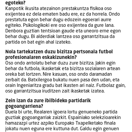
egoteko?
Kanpotik ikusita atezainon prestakuntza fisikoa oso
exijentea ez dela ematen badu ere, ez da horrela. Ondo
prestatuta egon behar dugu edozein egoerari aurre
egiteko. Psikologikoki ere oso exijentea da gure lana.
Denbora guztian tentsioan gaude eta uneoro erne egon
behar dugu. Bi alderdiak lantzea oso garrantzitsua da
partida on bat egin ahal izateko.
Nola tartekatzen duzu bizitza pertsonala futbol
profesionalaren eskakizunekin?
Oso ondo antolatu behar duzu zure bizitza. Jakin egin
behar da futbola, ikasketak eta bizitza sozialaren artean
oreka bat lortzen. Nire kasuan, oso ondo daramadan
zerbait da. Batxilergoa bukatu nuen pasa den udan, eta
orain Ingeniaritza gradu bat ikasten ari naiz. Futbolaz gain,
oso garrantzitsua iruditzen zait ikasketak izatea.
Zein izan da zure ibilbideko partidarik
gogoangarriena?
Duela bi urte, Realaren igoera lortu genueneko partida
guztiak gogoangarriak zaizkit. Espainiako selekzioarekin
hamazazpi urtez azpiko Europako Txapelketako finala
jokatu nuen eguna ere kuttuna dut. Galdu egin genuen