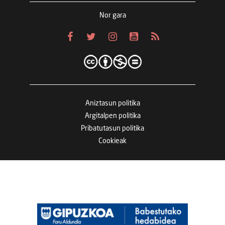
Nor gara
Aniztasun politika
Argitalpen politika
Pribatutasun politika
Cookieak