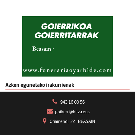
Azken egunetako irakurrienak
943 16 00 56
goiberri@hitza.eus
Oriamendi, 32 – BEASAIN