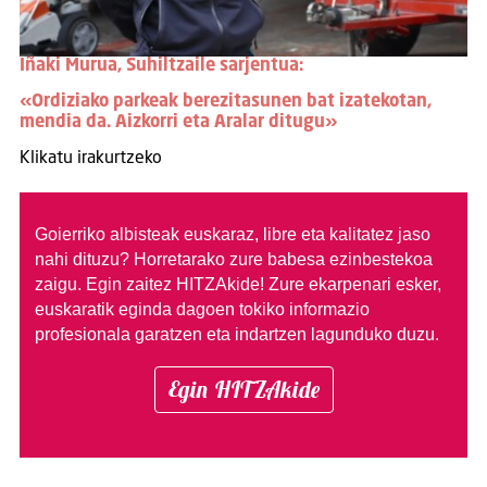
Iñaki Murua, Suhiltzaile sarjentua:
«Ordiziako parkeak berezitasunen bat izatekotan,
mendia da. Aizkorri eta Aralar ditugu»
Klikatu irakurtzeko
Goierriko albisteak euskaraz, libre eta kalitatez jaso
nahi dituzu?
Horretarako zure babesa ezinbestekoa
zaigu. Egin zaitez HITZAkide!
Zure ekarpenari esker,
euskaratik eginda dagoen tokiko informazio
profesionala garatzen eta indartzen lagunduko duzu.
Egin HITZAkide