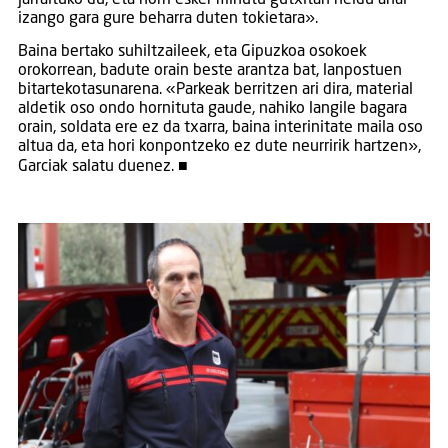
izango gara gure beharra duten tokietara».
Baina bertako suhiltzaileek, eta Gipuzkoa osokoek
orokorrean, badute orain beste arantza bat, lanpostuen
bitartekotasunarena. «Parkeak berritzen ari dira, material
aldetik oso ondo hornituta gaude, nahiko langile bagara
orain, soldata ere ez da txarra, baina interinitate maila oso
altua da, eta hori konpontzeko ez dute neurririk hartzen»,
Garciak salatu duenez. ■