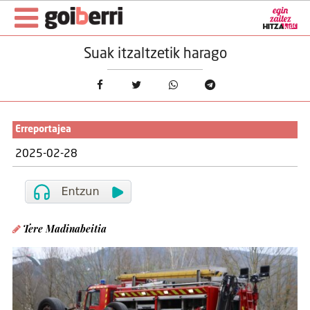
Suak itzaltzetik harago
Erreportajea
2025-02-28
Tere Madinabeitia