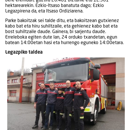
bere eremuan; guztira 26.481 biztanle eta 12.361
hektarearekin. Ezkio-Itsaso banatuta dago; Ezkio
Legazpirena da, eta Itsaso Ordiziarena.
Parke bakoitzak sei talde ditu, eta bakoitzean gutxienez
kabo bat eta hiru suhiltzaile, eta gehienez kabo bat eta
bost suhiltzaile daude. Gainera, bi sarjentu daude.
Erreleboka egiten dute lan, 24 orduko txandetan, egun
batean 14:00etan hasi eta hurrengo eguneko 14:00etara.
Legazpiko taldea