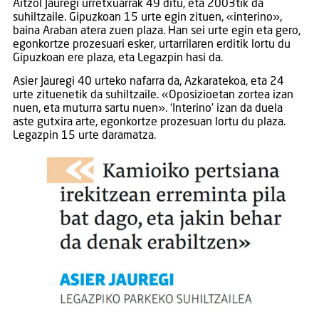
Aitzol Jauregi urretxuarrak 49 ditu, eta 2003tik da
suhiltzaile. Gipuzkoan 15 urte egin zituen, «interino»,
baina Araban atera zuen plaza. Han sei urte egin eta gero,
egonkortze prozesuari esker, urtarrilaren erditik lortu du
Gipuzkoan ere plaza, eta Legazpin hasi da.
Asier Jauregi 40 urteko nafarra da, Azkaratekoa, eta 24
urte zituenetik da suhiltzaile. «Oposizioetan zortea izan
nuen, eta muturra sartu nuen». ‘Interino’ izan da duela
aste gutxira arte, egonkortze prozesuan lortu du plaza.
Legazpin 15 urte daramatza.