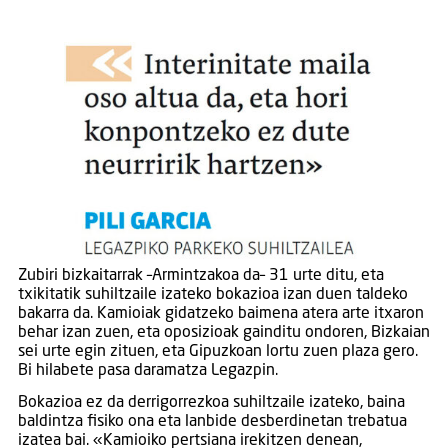
Zubiri bizkaitarrak –Armintzakoa da– 31 urte ditu, eta
txikitatik suhiltzaile izateko bokazioa izan duen taldeko
bakarra da. Kamioiak gidatzeko baimena atera arte itxaron
behar izan zuen, eta oposizioak gainditu ondoren, Bizkaian
sei urte egin zituen, eta Gipuzkoan lortu zuen plaza gero.
Bi hilabete pasa daramatza Legazpin.
Bokazioa ez da derrigorrezkoa suhiltzaile izateko, baina
baldintza fisiko ona eta lanbide desberdinetan trebatua
izatea bai. «Kamioiko pertsiana irekitzen denean,