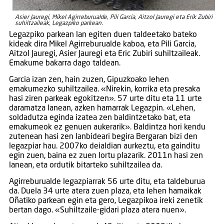
Asier Jauregi, Mikel Agirreburualde, Pili Garcia, Aitzol Jauregi eta Erik Zubiri
suhiltzaileak, Legazpiko parkean.
Legazpiko parkean lan egiten duen taldeetako bateko
kideak dira Mikel Agirreburualde kaboa, eta Pili Garcia,
Aitzol Jauregi, Asier Jauregi eta Eric Zubiri suhiltzaileak.
Emakume bakarra dago taldean.
Garcia izan zen, hain zuzen, Gipuzkoako lehen
emakumezko suhiltzailea. «Nirekin, korrika eta presaka
hasi ziren parkeak egokitzen». 57 urte ditu eta 11 urte
daramatza lanean, azken hamarrak Legazpin. «Lehen,
soldadutza eginda izatea zen baldintzetako bat, eta
emakumeok ez genuen aukerarik». Baldintza hori kendu
zutenean hasi zen lanbideari begira Bergaran bizi den
legazpiar hau. 2007ko deialdian aurkeztu, eta gainditu
egin zuen, baina ez zuen lortu plazarik. 2011n hasi zen
lanean, eta ordutik bitarteko suhiltzailea da.
Agirreburualde legazpiarrak 56 urte ditu, eta taldeburua
da. Duela 34 urte atera zuen plaza, eta lehen hamaikak
Oñatiko parkean egin eta gero, Legazpikoa ireki zenetik
bertan dago. «Suhiltzaile-gidari plaza atera nuen».