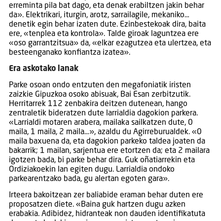
erreminta pila bat dago, eta denak erabiltzen jakin behar
da». Elektrikari, iturgin, arotz, sarrailagile, mekaniko…
denetik egin behar izaten dute. Ezinbestekoak dira, baita
ere, «tenplea eta kontrola». Talde giroak laguntzea ere
«oso garrantzitsua» da, «elkar ezagutzea eta ulertzea, eta
besteenganako konfiantza izatea».
Era askotako lanak
Parke osoan ondo entzuten den megafoniatik iristen
zaizkie Gipuzkoa osoko abisuak, Bai Esan zerbitzutik.
Herritarrek 112 zenbakira deitzen dutenean, hango
zentraletik bideratzen dute larrialdia dagokion parkera.
«Larrialdi motaren arabera, mailaka sailkatzen dute, 0
maila, 1 maila, 2 maila…», azaldu du Agirreburualdek. «0
maila baxuena da, eta dagokion parkeko taldea joaten da
bakarrik; 1 mailan, sarjentua ere etortzen da; eta 2 mailara
igotzen bada, bi parke behar dira. Guk oñatiarrekin eta
Ordiziakoekin lan egiten dugu. Larrialdia ondoko
parkearentzako bada, gu alertan egoten gara».
Irteera bakoitzean zer baliabide eraman behar duten ere
proposatzen diete. «Baina guk hartzen dugu azken
erabakia. Adibidez, hidranteak non dauden identifikatuta