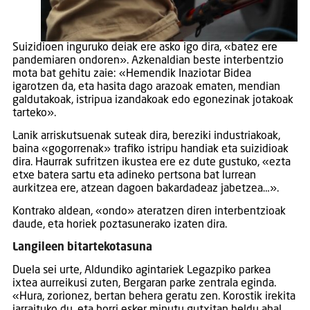
Suizidioen inguruko deiak ere asko igo dira, «batez ere
pandemiaren ondoren». Azkenaldian beste interbentzio
mota bat gehitu zaie: «Hemendik Inaziotar Bidea
igarotzen da, eta hasita dago arazoak ematen, mendian
galdutakoak, istripua izandakoak edo egonezinak jotakoak
tarteko».
Lanik arriskutsuenak suteak dira, bereziki industriakoak,
baina «gogorrenak» trafiko istripu handiak eta suizidioak
dira. Haurrak sufritzen ikustea ere ez dute gustuko, «ezta
etxe batera sartu eta adineko pertsona bat lurrean
aurkitzea ere, atzean dagoen bakardadeaz jabetzea…».
Kontrako aldean, «ondo» ateratzen diren interbentzioak
daude, eta horiek poztasunerako izaten dira.
Langileen bitartekotasuna
Duela sei urte, Aldundiko agintariek Legazpiko parkea
ixtea aurreikusi zuten, Bergaran parke zentrala eginda.
«Hura, zorionez, bertan behera geratu zen. Korostik irekita
jarraituko du, eta horri esker minutu gutxitan heldu ahal