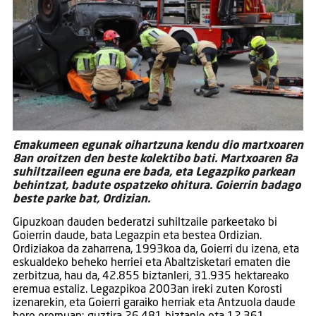
Emakumeen egunak oihartzuna kendu dio martxoaren
8an oroitzen den beste kolektibo bati. Martxoaren 8a
suhiltzaileen eguna ere bada, eta Legazpiko parkean
behintzat, badute ospatzeko ohitura. Goierrin badago
beste parke bat, Ordizian.
Gipuzkoan dauden bederatzi suhiltzaile parkeetako bi
Goierrin daude, bata Legazpin eta bestea Ordizian.
Ordiziakoa da zaharrena, 1993koa da, Goierri du izena, eta
eskualdeko beheko herriei eta Abaltzisketari ematen die
zerbitzua, hau da, 42.855 biztanleri, 31.935 hektareako
eremua estaliz. Legazpikoa 2003an ireki zuten Korosti
izenarekin, eta Goierri garaiko herriak eta Antzuola daude