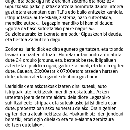
dugu, eta badakigu noiz eraman zisterna eta noiz ez».
Gipuzkoako parke guztiak antzera hornituta daude: irteera
guztietara eramaten den TLFa edo balio anitzeko kamioia,
istripuetakoa, auto-eskala, zisterna, baso suteetakoa,
mendiko autoak… Legazpin mendiko bi kamioi daude;
«gurea da baso suteetarako parke nagusia».
Suizidioetarako koltxoneta ere badu; Gipuzkoan bi daude,
eta bestea Zarautzen dago.
Zorionez, larrialdiak ez dira egunero gertatzen, eta txanda
lasaiak ere izaten dituzte. Horrelakoetan ondo antolatuta
dute 24 orduko jarduna, eta, besteak beste, ibilgailuen
azterketak, praktika ugari, garbiketa lanak, eta kirola egiten
dute. Gauean, 23:00etatik 07:00etara atseden hartzen
dute, «baina alertan gaude denbora guztian».
Larrialdiak era askotakoak izaten dira: suteak, auto
istripuak, ate irekitzeak, mendi erreskateak… Azken
urteetan joera dezente aldatu dela diote Legazpiko
suhiltzaileek: istripuak eta suteak asko jaitsi direla esan
dute, prebentzioan asko aurreratu delako. Orain gehien
egiten dena ateak irekitzea da, «bakarrik bizi den jendeari
bereziki, erori egin direlako eta tele-alarma zerbitzura
deitzen dutelako».