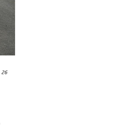
, 26
a