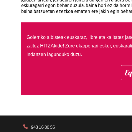
gauzen artean, jendearen jarrera da gehien aldatu be
eskuragarri egon behar duzula, baina hori ez da horr
baina batzuetan ezezkoa ematen ere jakin egin behar
Goierriko albisteak euskaraz, libre eta kalitatez ja
zaitez HITZAkide!
Zure ekarpenari esker, euskarat
indartzen lagunduko duzu.
Eg
943 16 00 56