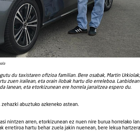
bala
utu du taxistaren ofizioa familian. Bere osabak, Martin Urkiolak
rtu zuen irailean, eta orain ilobak hartu dio erreleboa. Lanbidean
da lanean, eta etorkizunean ere horrela jarraitzea espero du.
n, zehazki abuztuko azkeneko astean.
asi nintzen arren, etorkizunean ez nuen nire burua horrelako lan
ak erretiroa hartu behar zuela jakin nuenean, bere lekua hartzer