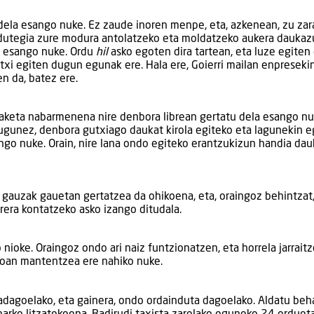
ela esango nuke. Ez zaude inoren menpe, eta, azkenean, zu zar
rdutegia zure modura antolatzeko eta moldatzeko aukera daukaz
la esango nuke. Ordu
hil
asko egoten dira tartean, eta luze egiten
txi egiten dugun egunak ere. Hala ere, Goierri mailan enpresekin
n da, batez ere.
ldaketa nabarmenena nire denbora librean gertatu dela esango nu
gunez, denbora gutxiago daukat kirola egiteko eta lagunekin e
ngo nuke. Orain, nire lana ondo egiteko erantzukizun handia dau
o gauzak gauetan gertatzea da ohikoena, eta, oraingoz behintzat,
rrera kontatzeko asko izango ditudala.
nioke. Oraingoz ondo ari naiz funtzionatzen, eta horrela jarrait
aroan mantentzea ere nahiko nuke.
adagoelako, eta gainera, ondo ordainduta dagoelako. Aldatu beh