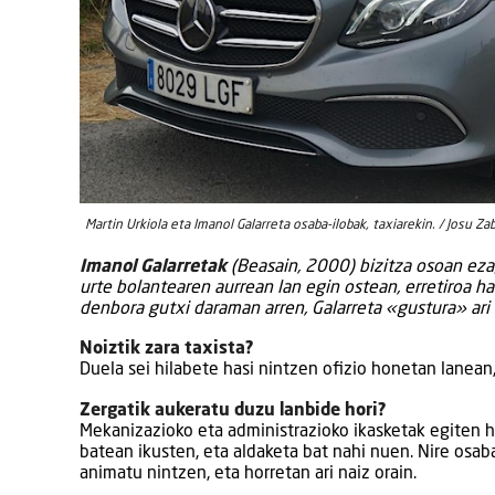
Martin Urkiola eta Imanol Galarreta osaba-ilobak, taxiarekin. / Josu Za
Imanol Galarretak
(Beasain, 2000) bizitza osoan ezag
urte bolantearen aurrean lan egin ostean, erretiroa ha
denbora gutxi daraman arren, Galarreta «gustura» ari 
Noiztik zara taxista?
Duela sei hilabete hasi nintzen ofizio honetan lanea
Zergatik aukeratu duzu lanbide hori?
Mekanizazioko eta administrazioko ikasketak egiten h
batean ikusten, eta aldaketa bat nahi nuen. Nire osab
animatu nintzen, eta horretan ari naiz orain.