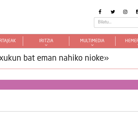
RTAJEAK
IRITZIA
MULTIMEDIA
HEME
 txukun bat eman nahiko nioke»