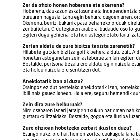
Zer da ofizio honen hoberena eta okerrena?
Hoberena, daukazun askatasuna eta independentzia d
buruaren nagusia. Lana egin beharra dagoen arren, o
Okerrena, berriz, bakarrik pasa beharreko orduak dire
zenbaitetan. Ordutegiaren arabera, badaude oso lo gu
egiten dugu gehiena, eta hori astegunetako lana izate
Zertan aldatu da zure bizitza taxista zarenetik?
Hilabete gutxian bizitza goitik behera aldatu zait. A
honetan astegunetan zein asteburuetan lan egiten du
Bestalde, pertsona bezala ere aldatu egin naizela esa
eta heldu naizela ere sentitzen dut.
Anekdotarik izan al duzu?
Oraingoz ez dut bestelako anekdotarik izan, horrelak
ibili naiz gauez lanean. Hala ere, seguru hemendik au
Zein dira zure helburuak?
Nire osabaren lanari jarraipen txukun bat eman nahiko 
gustatuko litzaidake. Bestalde, gogoa eta ilusioa luz
Zure ofizioan hobetzeko zerbait ikusten duzu?
Esango nuke, oro har, hemen zortea daukagula lana b