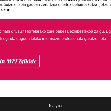
harko litzatekeena. Badirudi taxista zarelako eguneko 24 orduet
ela. Goizean zein gauean zerbitzua ematea beharrezkotzat jotzen
 da. ■
so nahi dituzu?
Horretarako zure babesa ezinbestekoa zaigu. Eg
ik eginda dagoen tokiko informazio profesionala garatzen eta
in HITZAkide
Nor gara