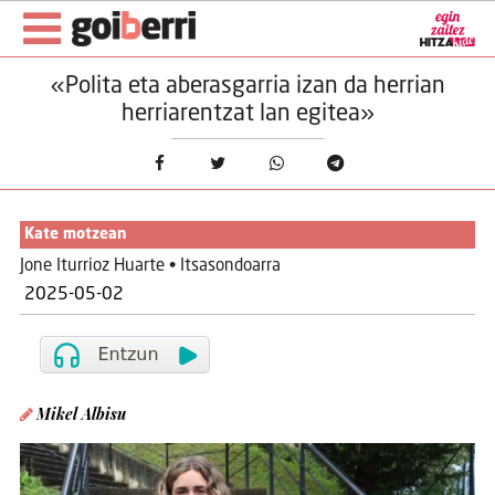
«Polita eta aberasgarria izan da herrian
herriarentzat lan egitea»
Kate motzean
Jone Iturrioz Huarte • Itsasondoarra
2025-05-02
Mikel Albisu