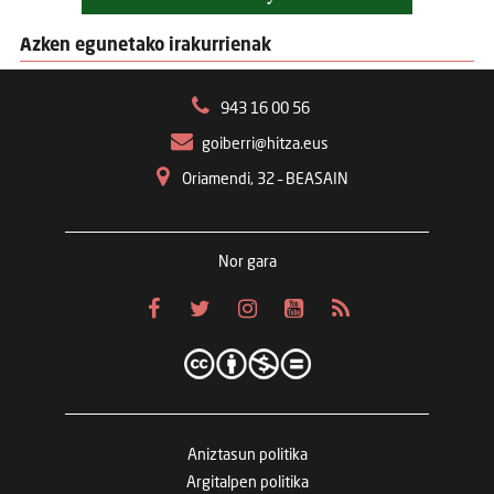
Azken egunetako irakurrienak
943 16 00 56
goiberri@hitza.eus
Oriamendi, 32 – BEASAIN
Nor gara
Aniztasun politika
Argitalpen politika