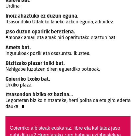
Kolore bat.
Urdina.
Inoiz ahaztuko ez duzun eguna.
Itsasondoko Udaleko laneko azken eguna, adibidez.
Jaso duzun oparirik bereziena.
Amonak amari eta amak niri oparitutako eraztun bat.
Amets bat.
Ingurukoak pozik eta osasuntsu ikustea.
Bizitzako plazer txiki bat.
Nahigabe luzatzen diren eguerdiko poteoak.
Goierriko txoko bat.
Urkiko plaza.
Itsasondon biziko ez bazina…
Legorretan biziko nintzateke, herri polita da eta giro ederra
dauka . ■
Goierriko albisteak euskaraz, libre eta kalitatez jaso
nahi dituzu?
Horretarako zure babesa ezinbestekoa