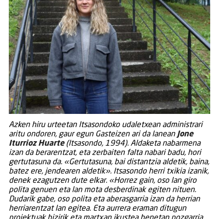
Azken hiru urteetan Itsasondoko udaletxean administrari
aritu ondoren, gaur egun Gasteizen ari da lanean
Jone
Iturrioz Huarte
(Itsasondo, 1994). Aldaketa nabarmena
izan da berarentzat, eta zerbaiten falta nabari badu, hori
gertutasuna da. «Gertutasuna, bai distantzia aldetik, baina,
batez ere, jendearen aldetik». Itsasondo herri txikia izanik,
denek ezagutzen dute elkar. «Horrez gain, oso lan giro
polita genuen eta lan mota desberdinak egiten nituen.
Dudarik gabe, oso polita eta aberasgarria izan da herrian
herriarentzat lan egitea. Eta aurrera eraman ditugun
proiektuak bizirik eta martxan ikustea benetan pozgarria