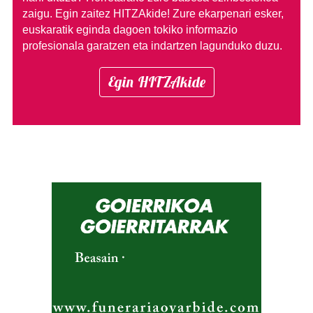
zaigu. Egin zaitez HITZAkide!
Zure ekarpenari esker,
euskaratik eginda dagoen tokiko informazio
profesionala garatzen eta indartzen lagunduko duzu.
Egin HITZAkide