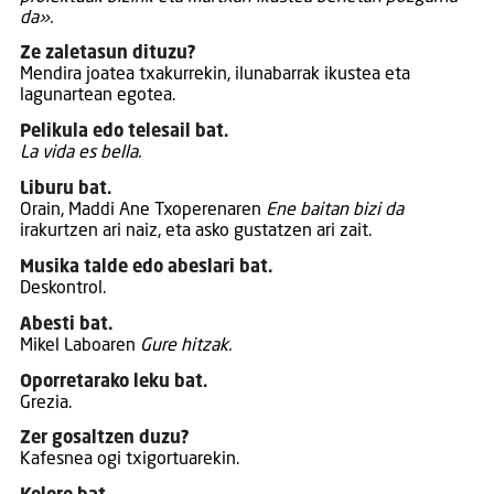
da».
Ze zaletasun dituzu?
Mendira joatea txakurrekin, ilunabarrak ikustea eta
lagunartean egotea.
Pelikula edo telesail bat.
La vida es bella.
Liburu bat.
Orain, Maddi Ane Txoperenaren
Ene baitan bizi da
irakurtzen ari naiz, eta asko gustatzen ari zait.
Musika talde edo abeslari bat.
Deskontrol.
Abesti bat.
Mikel Laboaren
Gure hitzak.
Oporretarako leku bat.
Grezia.
Zer gosaltzen duzu?
Kafesnea ogi txigortuarekin.