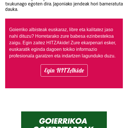
txukunago egoten dira. Japoniako jendeak hori barneratuta
dauka.
Goierriko albisteak euskaraz, libre eta kalitatez jaso
nahi dituzu?
Horretarako zure babesa ezinbestekoa
zaigu. Egin zaitez HITZAkide!
Zure ekarpenari esker,
euskaratik eginda dagoen tokiko informazio
profesionala garatzen eta indartzen lagunduko duzu.
Egin HITZAkide