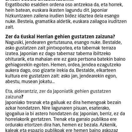
Ergatibozko esaldien ordena oso antzekoa da, eta horrek,
hein batean, euskara ikasten lagundu dit. Japoniar
hizkuntzaren zailena irudien bidez idaztea dela esango
nuke. Bestela, gramatika aldetik, euskara zailagoa iruditzen
zait.
Zer da Euskal Herrian gehien gustatzen zaizuna?
Nagusiki, jendearen gertutasuna, esango nuke. Bestalde,
asko gustatzen zait pintxopotea, eta tabernak terraza
izatea. Japonian ez dago tabernaz taberna ibiltzeko
ohiturarik, eta mahaian ere ez gara pertsona batekin baino
gehiagorekin egoten. Hemen, ordea, jendea ezagutzeko
aukera dago, oso gizarte irekia da. Bestalde, elkarteen
kultura ere gustatzen zait: asko jan, jendearekin egon,
abestu, musean jokatu…
Eta, alderantziz, zer da Japoniatik gehien gustatzen
zaizuna
?
Japoniako tresnak eta gailuak ez dira hemengoak bezain
azkar hondatzen. Nire lagunaren pisuan, esaterako,
igogailua ia bi astero hondatzen da; Japonian, berriz, ez da
horrelakorik gertatzen. Trenak eta garraio publikoa ere
ordurako etortzen dira han, hemen ez bezala. Azkenik,
kaleak eta espazio publikoak ere hemen baino askozaz