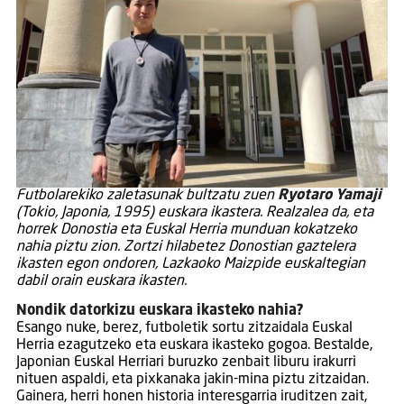
F
utbolarekiko zaletasunak bultzatu zuen
Ryotaro Yamaji
(Tokio, Japonia, 1995) euskara ikastera. Realzalea da, eta
horrek Donostia eta Euskal Herria munduan kokatzeko
nahia piztu zion. Zortzi hilabetez Donostian gaztelera
ikasten egon ondoren, Lazkaoko Maizpide euskaltegian
dabil orain euskara ikasten.
Nondik datorkizu euskara ikasteko nahia?
Esango nuke, berez, futboletik sortu zitzaidala Euskal
Herria ezagutzeko eta euskara ikasteko gogoa. Bestalde,
Japonian Euskal Herriari buruzko zenbait liburu irakurri
nituen aspaldi, eta pixkanaka jakin-mina piztu zitzaidan.
Gainera, herri honen historia interesgarria iruditzen zait,