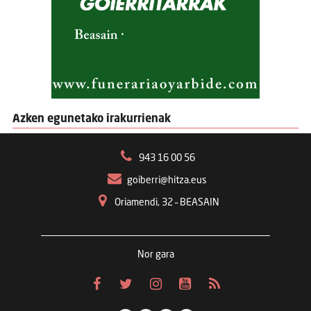
Azken egunetako irakurrienak
943 16 00 56
goiberri@hitza.eus
Oriamendi, 32 – BEASAIN
Nor gara