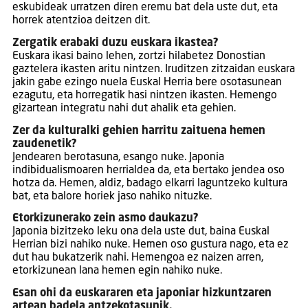
eskubideak urratzen diren eremu bat dela uste dut, eta
horrek atentzioa deitzen dit.
Zergatik erabaki duzu euskara ikastea?
Euskara ikasi baino lehen, zortzi hilabetez Donostian
gaztelera ikasten aritu nintzen. Iruditzen zitzaidan euskara
jakin gabe ezingo nuela Euskal Herria bere osotasunean
ezagutu, eta horregatik hasi nintzen ikasten. Hemengo
gizartean integratu nahi dut ahalik eta gehien.
Zer da kulturalki gehien harritu zaituena hemen
zaudenetik?
Jendearen berotasuna, esango nuke. Japonia
indibidualismoaren herrialdea da, eta bertako jendea oso
hotza da. Hemen, aldiz, badago elkarri laguntzeko kultura
bat, eta balore horiek jaso nahiko nituzke.
Etorkizunerako zein asmo daukazu?
Japonia bizitzeko leku ona dela uste dut, baina Euskal
Herrian bizi nahiko nuke. Hemen oso gustura nago, eta ez
dut hau bukatzerik nahi. Hemengoa ez naizen arren,
etorkizunean lana hemen egin nahiko nuke.
Esan ohi da euskararen eta japoniar hizkuntzaren
artean badela antzekotasunik.