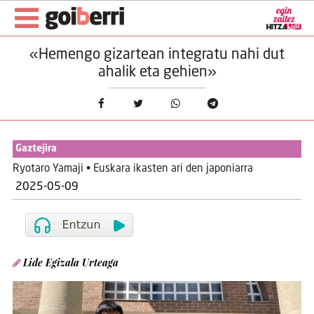
«Hemengo gizartean integratu nahi dut
ahalik eta gehien»
Gaztejira
Ryotaro Yamaji • Euskara ikasten ari den japoniarra
2025-05-09
Lide Egizala Urteaga