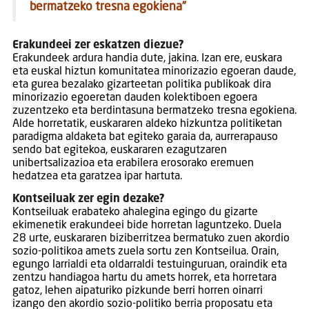
bermatzeko tresna egokiena”
Erakundeei zer eskatzen diezue?
Erakundeek ardura handia dute, jakina. Izan ere, euskara
eta euskal hiztun komunitatea minorizazio egoeran daude,
eta gurea bezalako gizarteetan politika publikoak dira
minorizazio egoeretan dauden kolektiboen egoera
zuzentzeko eta berdintasuna bermatzeko tresna egokiena.
Alde horretatik, euskararen aldeko hizkuntza politiketan
paradigma aldaketa bat egiteko garaia da, aurrerapauso
sendo bat egitekoa, euskararen ezagutzaren
unibertsalizazioa eta erabilera erosorako eremuen
hedatzea eta garatzea ipar hartuta.
Kontseiluak zer egin dezake?
Kontseiluak erabateko ahalegina egingo du gizarte
ekimenetik erakundeei bide horretan laguntzeko. Duela
28 urte, euskararen biziberritzea bermatuko zuen akordio
sozio-politikoa amets zuela sortu zen Kontseilua. Orain,
egungo larrialdi eta oldarraldi testuinguruan, oraindik eta
zentzu handiagoa hartu du amets horrek, eta horretara
gatoz, lehen aipaturiko pizkunde berri horren oinarri
izango den akordio sozio-politiko berria proposatu eta