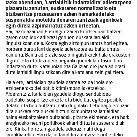
Iazko abenduan, ‘Larrialditik indarraldira’ adierazpena
plazaratu zenuten, euskararen normalizazio eta
biziberritze prozesuaren azken hamarkadetako
susperraldia moteldu denaren zantzuak agerikoak
egin direla azpimarratuz azken urteetan.
Bai, iazko azaroan Euskalgintzaren Kontseiluan batzen
garen eragileok adierazi genuen euskara larrialdi
linguistikoan dela. Kosta egin zitzaigun urrats hori egitea,
norbere burua larri dagoela adieraztea ez baita urrats
xamurra. Baina adierazle soziolinguistikoek hala erakusten
digute, eta etorkizunera begirako joerek larritasun hori
indartzen dute. Katalunian eta Galizian ere jada adierazi
dute larrialdi linguistikoan direla katalana zein galiziera.
Hala ere, larrialdian gaudela esatea ez da inola ere
etsipenerako dei bat, biktimismoan laketzekoa.
Alderantziz, larrialdian gaudela diogu sendabidea
badelako, suspertze ariketa eta bide bat egitea posible
delako eta hori bultzatu nahi dugulako. Lehenago ere izan
dira euskara eta euskal hiztun komunitatea larrialdian,
baina euskaltzaleen bultzadak, gizarte ekimenak, eta hark
eragindako neurri politikoek ekarri dituzte susperraldiak
ere. Kinka horretan gaudela adierazi nahi dugu
larrialdiarekin. Hau da, indarraldia abiatzea ezinbesteko