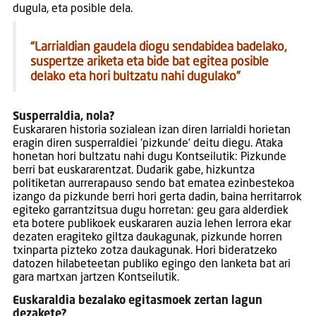
dugula, eta posible dela.
“Larrialdian gaudela diogu sendabidea badelako,
suspertze ariketa eta bide bat egitea posible
delako eta hori bultzatu nahi dugulako”
Susperraldia, nola?
Euskararen historia sozialean izan diren larrialdi horietan
eragin diren susperraldiei ‘pizkunde’ deitu diegu. Ataka
honetan hori bultzatu nahi dugu Kontseilutik: Pizkunde
berri bat euskararentzat. Dudarik gabe, hizkuntza
politiketan aurrerapauso sendo bat ematea ezinbestekoa
izango da pizkunde berri hori gerta dadin, baina herritarrok
egiteko garrantzitsua dugu horretan: geu gara alderdiek
eta botere publikoek euskararen auzia lehen lerrora ekar
dezaten eragiteko giltza daukagunak, pizkunde horren
txinparta pizteko zotza daukagunak. Hori bideratzeko
datozen hilabeteetan publiko egingo den lanketa bat ari
gara martxan jartzen Kontseilutik.
Euskaraldia bezalako egitasmoek zertan lagun
dezakete?