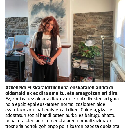
Azkeneko Euskaralditik hona euskararen aurkako
oldarraldiak ez dira amaitu, eta areagotzen ari dira.
Ez, zoritxarrez oldarraldiak ez du etenik. Ikusten ari gara
nola epaiz epai euskararen normalizazioaren alde
ezarritako zoru bat eraisten ari diren. Gainera, gizarte
adostasun sozial handi baten aurka, ez baitugu ahaztu
behar eraisten ari diren euskararen normalizaziorako
tresneria horrek gehiengo politikoaren babesa duela eta