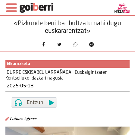
«Pizkunde berri bat bultzatu nahi dugu
euskararentzat»
Elkarrizketa
IDURRE ESKISABEL LARRAÑAGA · Euskalgintzaren
Kontseiluko idazkari nagusia
2025-05-13
Loinaz Agirre