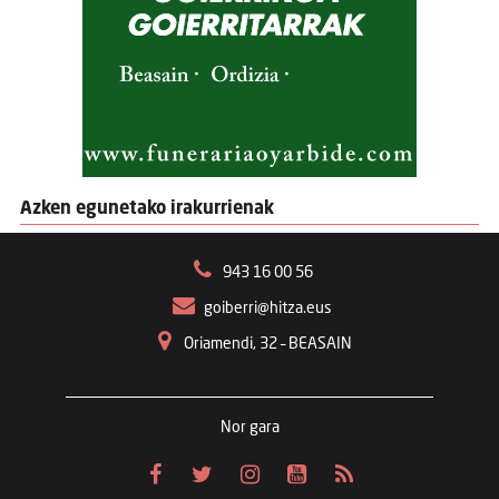
Azken egunetako irakurrienak
943 16 00 56
goiberri@hitza.eus
Oriamendi, 32 – BEASAIN
Nor gara