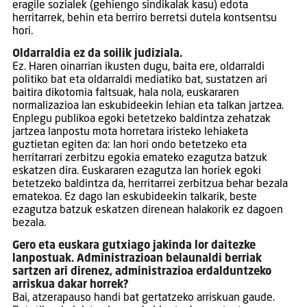
eragile sozialek (gehiengo sindikalak kasu) edota
herritarrek, behin eta berriro berretsi dutela kontsentsu
hori.
Oldarraldia ez da soilik judiziala.
Ez. Haren oinarrian ikusten dugu, baita ere, oldarraldi
politiko bat eta oldarraldi mediatiko bat, sustatzen ari
baitira dikotomia faltsuak, hala nola, euskararen
normalizazioa lan eskubideekin lehian eta talkan jartzea.
Enplegu publikoa egoki betetzeko baldintza zehatzak
jartzea lanpostu mota horretara iristeko lehiaketa
guztietan egiten da: lan hori ondo betetzeko eta
herritarrari zerbitzu egokia emateko ezagutza batzuk
eskatzen dira. Euskararen ezagutza lan horiek egoki
betetzeko baldintza da, herritarrei zerbitzua behar bezala
ematekoa. Ez dago lan eskubideekin talkarik, beste
ezagutza batzuk eskatzen direnean halakorik ez dagoen
bezala.
Gero eta euskara gutxiago jakinda lor daitezke
lanpostuak. Administrazioan belaunaldi berriak
sartzen ari direnez, administrazioa erdalduntzeko
arriskua dakar horrek?
Bai, atzerapauso handi bat gertatzeko arriskuan gaude.