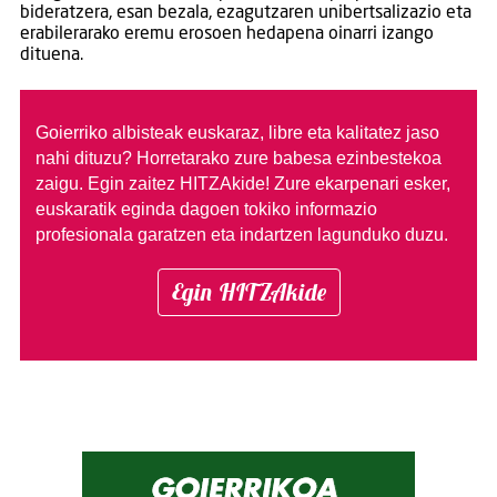
bideratzera, esan bezala, ezagutzaren unibertsalizazio eta
erabilerarako eremu erosoen hedapena oinarri izango
dituena.
Goierriko albisteak euskaraz, libre eta kalitatez jaso
nahi dituzu?
Horretarako zure babesa ezinbestekoa
zaigu. Egin zaitez HITZAkide!
Zure ekarpenari esker,
euskaratik eginda dagoen tokiko informazio
profesionala garatzen eta indartzen lagunduko duzu.
Egin HITZAkide