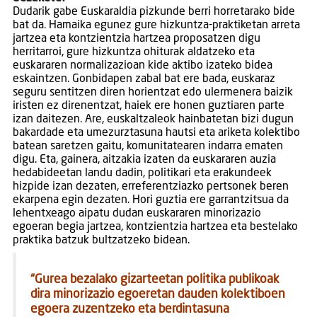
Dudarik gabe Euskaraldia pizkunde berri horretarako bide
bat da. Hamaika egunez gure hizkuntza-praktiketan arreta
jartzea eta kontzientzia hartzea proposatzen digu
herritarroi, gure hizkuntza ohiturak aldatzeko eta
euskararen normalizazioan kide aktibo izateko bidea
eskaintzen. Gonbidapen zabal bat ere bada, euskaraz
seguru sentitzen diren horientzat edo ulermenera baizik
iristen ez direnentzat, haiek ere honen guztiaren parte
izan daitezen. Are, euskaltzaleok hainbatetan bizi dugun
bakardade eta umezurztasuna hautsi eta ariketa kolektibo
batean saretzen gaitu, komunitatearen indarra ematen
digu. Eta, gainera, aitzakia izaten da euskararen auzia
hedabideetan landu dadin, politikari eta erakundeek
hizpide izan dezaten, erreferentziazko pertsonek beren
ekarpena egin dezaten. Hori guztia ere garrantzitsua da
lehentxeago aipatu dudan euskararen minorizazio
egoeran begia jartzea, kontzientzia hartzea eta bestelako
praktika batzuk bultzatzeko bidean.
“Gurea bezalako gizarteetan politika publikoak
dira minorizazio egoeretan dauden kolektiboen
egoera zuzentzeko eta berdintasuna