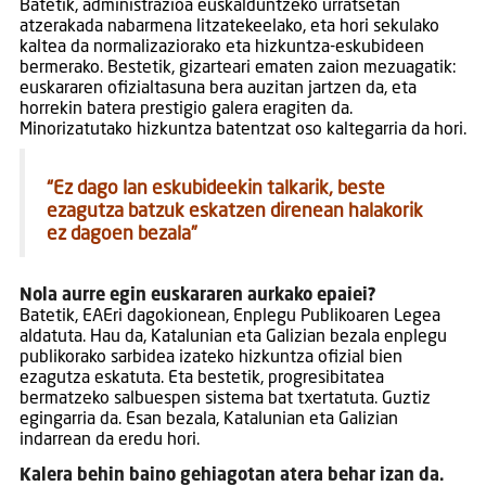
Batetik, administrazioa euskalduntzeko urratsetan
atzerakada nabarmena litzatekeelako, eta hori sekulako
kaltea da normalizaziorako eta hizkuntza-eskubideen
bermerako. Bestetik, gizarteari ematen zaion mezuagatik:
euskararen ofizialtasuna bera auzitan jartzen da, eta
horrekin batera prestigio galera eragiten da.
Minorizatutako hizkuntza batentzat oso kaltegarria da hori.
“Ez dago lan eskubideekin talkarik, beste
ezagutza batzuk eskatzen direnean halakorik
ez dagoen bezala”
Nola aurre egin euskararen aurkako epaiei?
Batetik, EAEri dagokionean, Enplegu Publikoaren Legea
aldatuta. Hau da, Katalunian eta Galizian bezala enplegu
publikorako sarbidea izateko hizkuntza ofizial bien
ezagutza eskatuta. Eta bestetik, progresibitatea
bermatzeko salbuespen sistema bat txertatuta. Guztiz
egingarria da. Esan bezala, Katalunian eta Galizian
indarrean da eredu hori.
Kalera behin baino gehiagotan atera behar izan da.