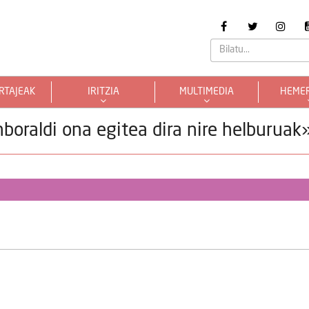
RTAJEAK
IRITZIA
MULTIMEDIA
HEME
boraldi ona egitea dira nire helburuak