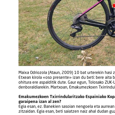
Maixa Odriozola (Ataun, 2009) 10 bat urterekin hasi z
Etxean kirola «oso presente» izan du beti: bere aita bi
ohitura ere aspalditik dute. Gaur egun, Tolosako ZUK-
denboraldiarekin. Martxoan, Emakumezkoen Txirrindul
Emakumezkoen Txirrindularitzako Espainiako Kop
garaipena izan al zen?
Egia esan, ez. Banekien sasoian nengoela eta aurrean i
zitzaidan. Egia esan, beti saiatzen naiz ahal dudan g