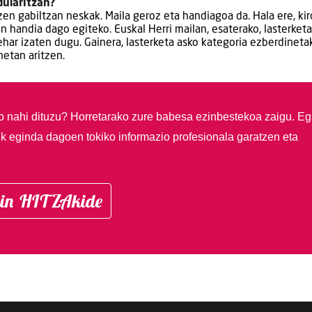
ularitzan?
zen gabiltzan neskak. Maila geroz eta handiagoa da. Hala ere, kir
n handia dago egiteko. Euskal Herri mailan, esaterako, lasterketa
ar izaten dugu. Gainera, lasterketa asko kategoria ezberdineta
netan aritzen.
so nahi dituzu?
Horretarako zure babesa ezinbestekoa zaigu. Eg
ik eginda dagoen tokiko informazio profesionala garatzen eta
in HITZAkide