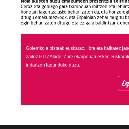
Nola ikusten duzu emakumeen presentzia txirrind
Geroz eta gehiago gara txirrinduan ibiltzen eta lehiat
honetan laguntza asko behar izaten da, eta hor zeregi
ditugu emakumezkook, eta Espainian zehar mugitu beh
egin behar izaten ditugu eta ez gara baldintzarik one
Goierriko albisteak euskaraz, libre eta kalitatez ja
zaitez HITZAkide!
Zure ekarpenari esker, euskarat
indartzen lagunduko duzu.
Eg