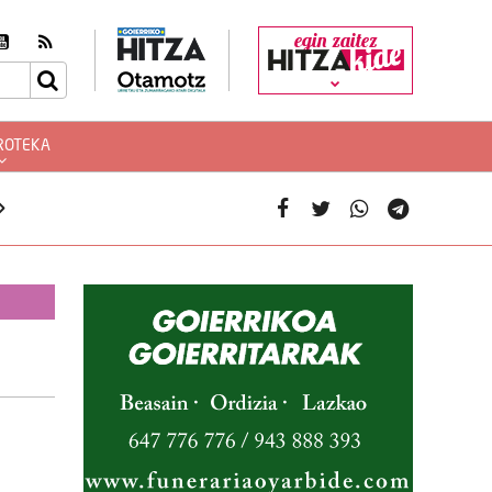
egin zaitez
ROTEKA
»