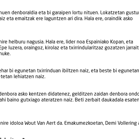
i nuen denboraldia eta bi garaipen lortu nituen. Lokatzetan gustu
aiz eta emaitzak ere laguntzen ari dira. Hala ere, oraindik asko
re helburu nagusia. Hala ere, lider noa Espainiako Kopan, eta
pe luzera, oraingoz, kirolaz eta txirrindularitzaz gozatzen jarrai
nuke.
zehar bi egunetan txirrinduan ibiltzen naiz, eta beste bi eguneta
etetan lehiatzen naiz.
 denbora asko kentzen didatenez, gelditzen zaidan denbora ond
hi baino gutxiago ateratzen naiz. Beti zerbait daukadala esate
na nire idoloa Wout Van Aert da. Emakumezkoetan, Demi Vollering 