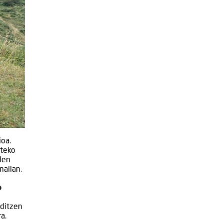
ioa.
ateko
den
mailan.
o
uditzen
a.