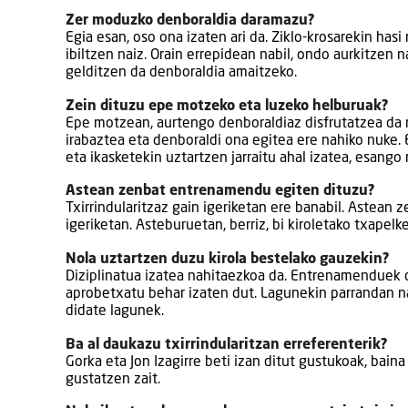
Zer moduzko denboraldia daramazu?
Egia esan, oso ona izaten ari da. Ziklo-krosarekin has
ibiltzen naiz. Orain errepidean nabil, ondo aurkitzen n
gelditzen da denboraldia amaitzeko.
Zein dituzu epe motzeko eta luzeko helburuak?
Epe motzean, aurtengo denboraldiaz disfrutatzea da ni
irabaztea eta denboraldi ona egitea ere nahiko nuke. E
eta ikasketekin uztartzen jarraitu ahal izatea, esango 
Astean zenbat entrenamendu egiten dituzu?
Txirrindularitzaz gain igeriketan ere banabil. Astean 
igeriketan. Asteburuetan, berriz, bi kiroletako txapelk
Nola uztartzen duzu kirola bestelako gauzekin?
Diziplinatua izatea nahitaezkoa da. Entrenamenduek
aprobetxatu behar izaten dut. Lagunekin parrandan na
didate lagunek.
Ba al daukazu txirrindularitzan erreferenterik?
Gorka eta Jon Izagirre beti izan ditut gustukoak, bai
gustatzen zait.