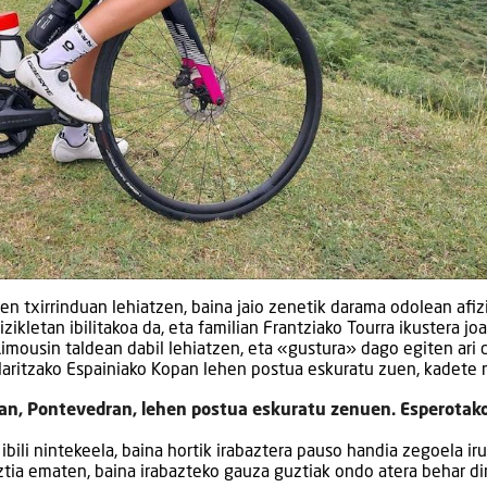
en txirrinduan lehiatzen, baina jaio zenetik darama odolean afiz
zikletan ibilitakoa da, eta familian Frantziako Tourra ikustera jo
Limousin taldean dabil lehiatzen, eta «gustura» dago egiten ari 
aritzako Espainiako Kopan lehen postua eskuratu zuen, kadete 
an, Pontevedran, lehen postua eskuratu zenuen. Esperotak
bili nintekeela, baina hortik irabaztera pauso handia zegoela ir
uztia ematen, baina irabazteko gauza guztiak ondo atera behar dir