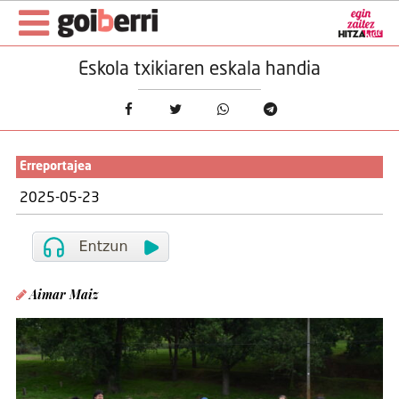
Eskola txikiaren eskala handia
Erreportajea
2025-05-23
Aimar Maiz