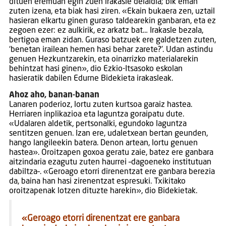
dituen eremuan egin zuen irakasle deialdia; bik eman
zuten izena, eta biak hasi ziren. «Ekain bukaera zen, uztail
hasieran elkartu ginen guraso taldearekin ganbaran, eta ez
zegoen ezer: ez aulkirik, ez arkatz bat… Irakasle bezala,
bertigoa eman zidan. Guraso batzuek ere galdetzen zuten,
‘benetan irailean hemen hasi behar zarete?’. Udan astindu
genuen Hezkuntzarekin, eta oinarrizko materialarekin
behintzat hasi ginen», dio Ezkio-Itsasoko eskolan
hasieratik dabilen Edurne Bidekieta irakasleak.
Ahoz aho, banan-banan
Lanaren poderioz, lortu zuten kurtsoa garaiz hastea.
Herriaren inplikazioa eta laguntza goraipatu dute.
«Udalaren aldetik, pertsonalki, egundoko laguntza
sentitzen genuen. Izan ere, udaletxean bertan geunden,
hango langileekin batera. Denon artean, lortu genuen
hastea». Oroitzapen goxoa geratu zaie, batez ere ganbara
aitzindaria ezagutu zuten haurrei –dagoeneko institutuan
dabiltza–. «Geroago etorri direnentzat ere ganbara berezia
da, baina han hasi zirenentzat espresuki. Txikitako
oroitzapenak lotzen dituzte harekin», dio Bidekietak.
«Geroago etorri direnentzat ere ganbara