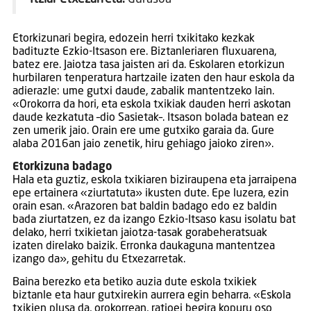
Etorkizunari begira, edozein herri txikitako kezkak
badituzte Ezkio-Itsason ere. Biztanleriaren fluxuarena,
batez ere. Jaiotza tasa jaisten ari da. Eskolaren etorkizun
hurbilaren tenperatura hartzaile izaten den haur eskola da
adierazle: ume gutxi daude, zabalik mantentzeko lain.
«Orokorra da hori, eta eskola txikiak dauden herri askotan
daude kezkatuta –dio Sasietak–. Itsason bolada batean ez
zen umerik jaio. Orain ere ume gutxiko garaia da. Gure
alaba 2016an jaio zenetik, hiru gehiago jaioko ziren».
Etorkizuna badago
Hala eta guztiz, eskola txikiaren biziraupena eta jarraipena
epe ertainera «ziurtatuta» ikusten dute. Epe luzera, ezin
orain esan. «Arazoren bat baldin badago edo ez baldin
bada ziurtatzen, ez da izango Ezkio-Itsaso kasu isolatu bat
delako, herri txikietan jaiotza-tasak gorabeheratsuak
izaten direlako baizik. Erronka daukaguna mantentzea
izango da», gehitu du Etxezarretak.
Baina berezko eta betiko auzia dute eskola txikiek
biztanle eta haur gutxirekin aurrera egin beharra. «Eskola
txikien plusa da, orokorrean, ratioei begira kopuru oso