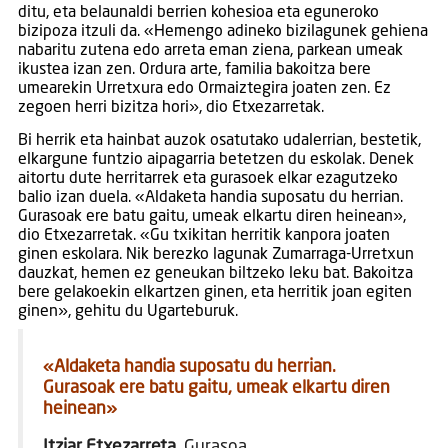
ditu, eta belaunaldi berrien kohesioa eta eguneroko
bizipoza itzuli da. «Hemengo adineko bizilagunek gehiena
nabaritu zutena edo arreta eman ziena, parkean umeak
ikustea izan zen. Ordura arte, familia bakoitza bere
umearekin Urretxura edo Ormaiztegira joaten zen. Ez
zegoen herri bizitza hori», dio Etxezarretak.
Bi herrik eta hainbat auzok osatutako udalerrian, bestetik,
elkargune funtzio aipagarria betetzen du eskolak. Denek
aitortu dute herritarrek eta gurasoek elkar ezagutzeko
balio izan duela. «Aldaketa handia suposatu du herrian.
Gurasoak ere batu gaitu, umeak elkartu diren heinean»,
dio Etxezarretak. «Gu txikitan herritik kanpora joaten
ginen eskolara. Nik berezko lagunak Zumarraga-Urretxun
dauzkat, hemen ez geneukan biltzeko leku bat. Bakoitza
bere gelakoekin elkartzen ginen, eta herritik joan egiten
ginen», gehitu du Ugarteburuk.
«Aldaketa handia suposatu du herrian.
Gurasoak ere batu gaitu, umeak elkartu diren
heinean»
Itziar Etxezarreta.
Gurasoa