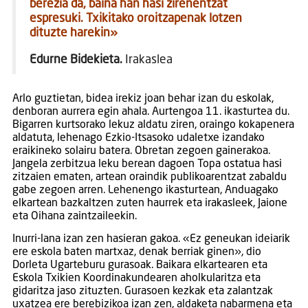
berezia da, baina han hasi zirenentzat
espresuki. Txikitako oroitzapenak lotzen
dituzte harekin»
Edurne Bidekieta.
Irakaslea
Arlo guztietan, bidea irekiz joan behar izan du eskolak,
denboran aurrera egin ahala. Aurtengoa 11. ikasturtea du.
Bigarren kurtsorako lekuz aldatu ziren, oraingo kokapenera
aldatuta, lehenago Ezkio-Itsasoko udaletxe izandako
eraikineko solairu batera. Obretan zegoen gainerakoa.
Jangela zerbitzua leku berean dagoen Topa ostatua hasi
zitzaien ematen, artean oraindik publikoarentzat zabaldu
gabe zegoen arren. Lehenengo ikasturtean, Anduagako
elkartean bazkaltzen zuten haurrek eta irakasleek, Jaione
eta Oihana zaintzaileekin.
Inurri-lana izan zen hasieran gakoa. «Ez geneukan ideiarik
ere eskola baten martxaz, denak berriak ginen», dio
Dorleta Ugarteburu gurasoak. Baikara elkartearen eta
Eskola Txikien Koordinakundearen aholkularitza eta
gidaritza jaso zituzten. Gurasoen kezkak eta zalantzak
uxatzea ere berebizikoa izan zen, aldaketa nabarmena eta