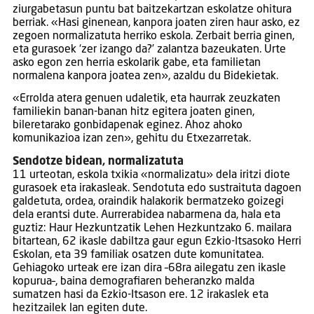
ziurgabetasun puntu bat baitzekartzan eskolatze ohitura
berriak. «Hasi ginenean, kanpora joaten ziren haur asko, ez
zegoen normalizatuta herriko eskola. Zerbait berria ginen,
eta gurasoek ‘zer izango da?’ zalantza bazeukaten. Urte
asko egon zen herria eskolarik gabe, eta familietan
normalena kanpora joatea zen», azaldu du Bidekietak.
«Errolda atera genuen udaletik, eta haurrak zeuzkaten
familiekin banan-banan hitz egitera joaten ginen,
bileretarako gonbidapenak eginez. Ahoz ahoko
komunikazioa izan zen», gehitu du Etxezarretak.
Sendotze bidean, normalizatuta
11 urteotan, eskola txikia «normalizatu» dela iritzi diote
gurasoek eta irakasleak. Sendotuta edo sustraituta dagoen
galdetuta, ordea, oraindik halakorik bermatzeko goizegi
dela erantsi dute. Aurrerabidea nabarmena da, hala eta
guztiz: Haur Hezkuntzatik Lehen Hezkuntzako 6. mailara
bitartean, 62 ikasle dabiltza gaur egun Ezkio-Itsasoko Herri
Eskolan, eta 39 familiak osatzen dute komunitatea.
Gehiagoko urteak ere izan dira –68ra ailegatu zen ikasle
kopurua–, baina demografiaren beheranzko malda
sumatzen hasi da Ezkio-Itsason ere. 12 irakaslek eta
hezitzailek lan egiten dute.