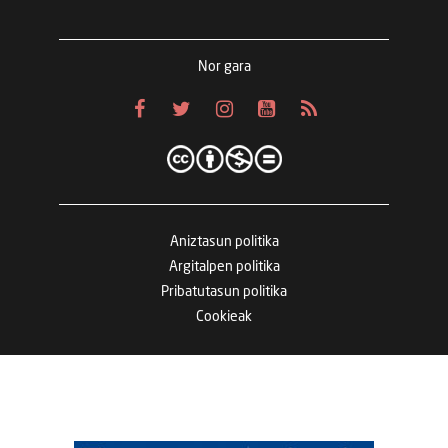
Nor gara
Aniztasun politika
Argitalpen politika
Pribatutasun politika
Cookieak