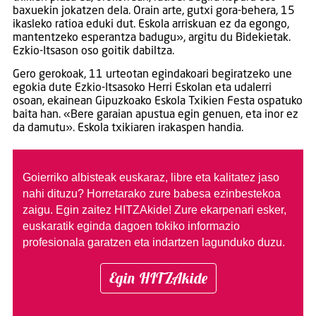
baxuekin jokatzen dela. Orain arte, gutxi gora-behera, 15
ikasleko ratioa eduki dut. Eskola arriskuan ez da egongo,
mantentzeko esperantza badugu», argitu du Bidekietak.
Ezkio-Itsason oso goitik dabiltza.
Gero gerokoak, 11 urteotan egindakoari begiratzeko une
egokia dute Ezkio-Itsasoko Herri Eskolan eta udalerri
osoan, ekainean Gipuzkoako Eskola Txikien Festa ospatuko
baita han. «Bere garaian apustua egin genuen, eta inor ez
da damutu». Eskola txikiaren irakaspen handia.
Goierriko albisteak euskaraz, libre eta kalitatez jaso
nahi dituzu?
Horretarako zure babesa ezinbestekoa
zaigu. Egin zaitez HITZAkide!
Zure ekarpenari esker,
euskaratik eginda dagoen tokiko informazio
profesionala garatzen eta indartzen lagunduko duzu.
Egin HITZAkide