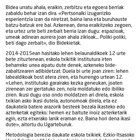
Bidea urratu ahala, eraikin, zerbitzu eta egoera berriak
zabaldu behar izan dira. «Pertsonalki izugarrizko
esperientzia izan da niretzat, baina lana eta buruhauste
batzu-batzuk ere bai. Azkenean, dena eraikitzeko zegoen,
eta urtez urte beti zerbait berria izan dugu: espazioak,
umeak adinean aurrera joan ahala zikloak… Poliki-poliki,
beti dago zerbait», dio Bidekietak.
2014-2015ean hasitako lehen belaunaldikoek 12 urte
bete zituztenean, eskola txikitik institutura irten
beharreko unea aipatu dute denek, azkeneko bide-
zabaltzearen adibidetzat. Duela bi urte joan ziren: lehen
labealdikoak bost atera ziren, eta hurrengo urtean 12.
«Lehen, institutuko garairako kezka geneukan, joaten
zirenean zer gertatuko zen, nola moldatuko edo ibiliko
ziren. Ikusi dugu oso ondo moldatzen ari direla, eskola
txikian asko ikasi dutela, autonomoak direla, eta ez
daukatela batere arazorik besteek bezala ikasteko edo
azterketak egiteko; hemen ez baitute inoiz azterketarik
egin, ezta etxerako lanik eraman ez. Baina hori dena ikasi
dute», aitortu du Ugarteburuk.
Metodologia berezia daukate eskola txikiek. Ezkio-Itsasoko