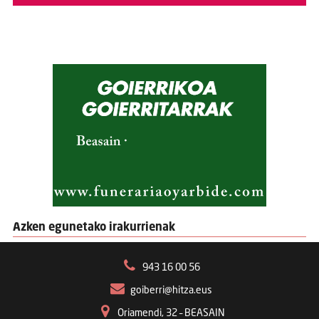
Azken egunetako irakurrienak
943 16 00 56
goiberri@hitza.eus
Oriamendi, 32 – BEASAIN