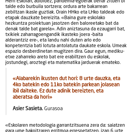
Herri Eskolan, adibidez, pandemia-egoerak behar zituen bi
talde edo burbuila sortzera; ordura arte bakarrean
zebiltzan ikasle guztiak. Orain HHko eta LHko taldeak edo
etapak dauzkate bereizita. «Baina gure eskolako
hezkuntza proiektuan jasotzen den baloreetako bat da
denak talde bat garela». Adin aniztasuna da ezaugarri bat,
txikiek zaharragoengandik ikasteko joera –baita
alderantziz ere–, eta landu nahi duten arlo edo
konpetentzia bati lotuta antolatuta daukate eskola. Umeak
espazio desberdinetan mugitzen dira. Gaur egun, mediku-
etxe zaharreko areto bat ere erabiltzen du eskolak,
jostundegi, aroztegi eta matematika jarduerak emateko.
«Alabarekin ikusten dut hori: 8 urte dauzka, eta
4ko batekin edo 11ko batekin parkean jolasean
ibil daiteke. Ez dute adinik bereizten, eta
aberatsa da hori»
Asier Sasieta.
Gurasoa
«Eskolaren metodologia garrantzitsuena zera da: saiatzen
gara ume bakoitzaren erritmoa errespetatzen, izan 6 urte