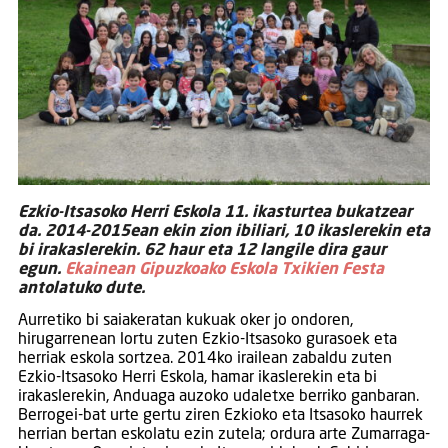
Ezkio-Itsasoko Herri Eskola 11. ikasturtea bukatzear
da. 2014-2015ean ekin zion ibiliari, 10 ikaslerekin eta
bi irakaslerekin. 62 haur eta 12 langile dira gaur
egun.
Ekainean Gipuzkoako Eskola Txikien Festa
antolatuko dute.
A
urretiko bi saiakeratan kukuak oker jo ondoren,
hirugarrenean lortu zuten Ezkio-Itsasoko gurasoek eta
herriak eskola sortzea. 2014ko irailean zabaldu zuten
Ezkio-Itsasoko Herri Eskola, hamar ikaslerekin eta bi
irakaslerekin, Anduaga auzoko udaletxe berriko ganbaran.
Berrogei-bat urte gertu ziren Ezkioko eta Itsasoko haurrek
herrian bertan eskolatu ezin zutela; ordura arte Zumarraga-