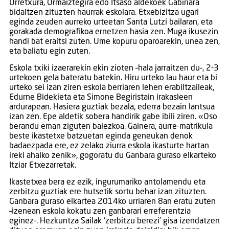
Urretxura, Ormaiztegira edo Itsaso aldekoek Gabiriara
bidaltzen zituzten haurrak eskolara. Etxebizitza ugari
eginda zeuden aurreko urteetan Santa Lutzi bailaran, eta
gorakada demografikoa ernetzen hasia zen. Muga ikusezin
handi bat eraitsi zuten. Ume kopuru oparoarekin, unea zen,
eta baliatu egin zuten.
Eskola txiki izaerarekin ekin zioten –hala jarraitzen du–, 2-3
urtekoen gela bateratu batekin. Hiru urteko lau haur eta bi
urteko sei izan ziren eskola berriaren lehen erabiltzaileak,
Edurne Bidekieta eta Simone Begiristain irakasleen
ardurapean. Hasiera guztiak bezala, ederra bezain lantsua
izan zen. Epe aldetik sobera handirik gabe ibili ziren. «Oso
berandu eman ziguten baiezkoa. Gainera, aurre-matrikula
beste ikastetxe batzuetan eginda geneukan denok
badaezpada ere, ez zelako ziurra eskola ikasturte hartan
ireki ahalko zenik», gogoratu du Ganbara guraso elkarteko
Itziar Etxezarretak.
Ikastetxea bera ez ezik, ingurumariko antolamendu eta
zerbitzu guztiak ere hutsetik sortu behar izan zituzten.
Ganbara guraso elkartea 2014ko urriaren 8an eratu zuten
–izenean eskola kokatu zen ganbarari erreferentzia
eginez–. Hezkuntza Sailak ‘zerbitzu berezi’ gisa izendatzen