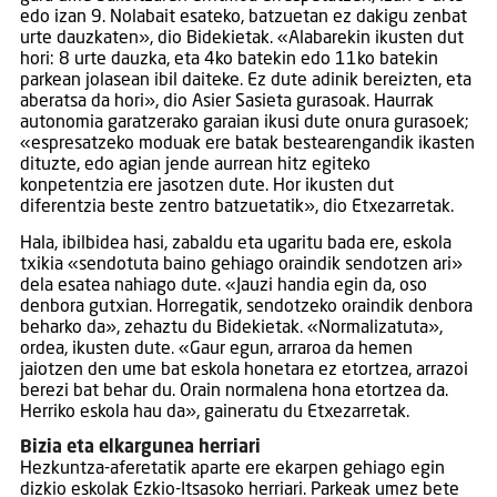
edo izan 9. Nolabait esateko, batzuetan ez dakigu zenbat
urte dauzkaten», dio Bidekietak. «Alabarekin ikusten dut
hori: 8 urte dauzka, eta 4ko batekin edo 11ko batekin
parkean jolasean ibil daiteke. Ez dute adinik bereizten, eta
aberatsa da hori», dio Asier Sasieta gurasoak. Haurrak
autonomia garatzerako garaian ikusi dute onura gurasoek;
«espresatzeko moduak ere batak bestearengandik ikasten
dituzte, edo agian jende aurrean hitz egiteko
konpetentzia ere jasotzen dute. Hor ikusten dut
diferentzia beste zentro batzuetatik», dio Etxezarretak.
Hala, ibilbidea hasi, zabaldu eta ugaritu bada ere, eskola
txikia «sendotuta baino gehiago oraindik sendotzen ari»
dela esatea nahiago dute. «Jauzi handia egin da, oso
denbora gutxian. Horregatik, sendotzeko oraindik denbora
beharko da», zehaztu du Bidekietak. «Normalizatuta»,
ordea, ikusten dute. «Gaur egun, arraroa da hemen
jaiotzen den ume bat eskola honetara ez etortzea, arrazoi
berezi bat behar du. Orain normalena hona etortzea da.
Herriko eskola hau da», gaineratu du Etxezarretak.
Bizia eta elkargunea herriari
Hezkuntza-aferetatik aparte ere ekarpen gehiago egin
dizkio eskolak Ezkio-Itsasoko herriari. Parkeak umez bete