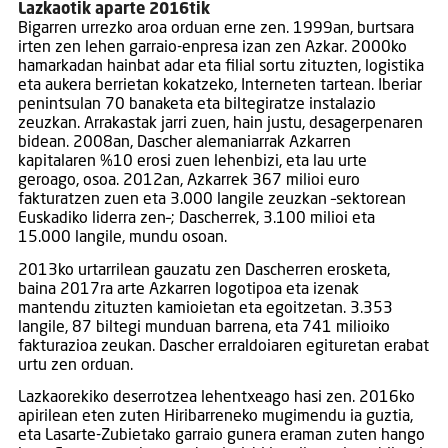
Lazkaotik aparte 2016tik
Bigarren urrezko aroa orduan erne zen. 1999an, burtsara
irten zen lehen garraio-enpresa izan zen Azkar. 2000ko
hamarkadan hainbat adar eta filial sortu zituzten, logistika
eta aukera berrietan kokatzeko, Interneten tartean. Iberiar
penintsulan 70 banaketa eta biltegiratze instalazio
zeuzkan. Arrakastak jarri zuen, hain justu, desagerpenaren
bidean. 2008an, Dascher alemaniarrak Azkarren
kapitalaren %10 erosi zuen lehenbizi, eta lau urte
geroago, osoa. 2012an, Azkarrek 367 milioi euro
fakturatzen zuen eta 3.000 langile zeuzkan –sektorean
Euskadiko liderra zen–; Dascherrek, 3.100 milioi eta
15.000 langile, mundu osoan.
2013ko urtarrilean gauzatu zen Dascherren erosketa,
baina 2017ra arte Azkarren logotipoa eta izenak
mantendu zituzten kamioietan eta egoitzetan. 3.353
langile, 87 biltegi munduan barrena, eta 741 milioiko
fakturazioa zeukan. Dascher erraldoiaren egituretan erabat
urtu zen orduan.
Lazkaorekiko deserrotzea lehentxeago hasi zen. 2016ko
apirilean eten zuten Hiribarreneko mugimendu ia guztia,
eta Lasarte-Zubietako garraio gunera eraman zuten hango