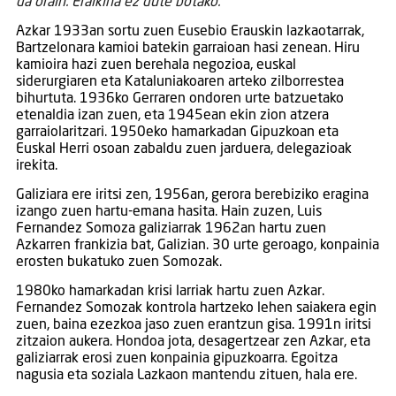
da orain. Eraikina ez dute botako.
Azkar 1933an sortu zuen Eusebio Erauskin lazkaotarrak,
Bartzelonara kamioi batekin garraioan hasi zenean. Hiru
kamioira hazi zuen berehala negozioa, euskal
siderurgiaren eta Kataluniakoaren arteko zilborrestea
bihurtuta. 1936ko Gerraren ondoren urte batzuetako
etenaldia izan zuen, eta 1945ean ekin zion atzera
garraiolaritzari. 1950eko hamarkadan Gipuzkoan eta
Euskal Herri osoan zabaldu zuen jarduera, delegazioak
irekita.
Galiziara ere iritsi zen, 1956an, gerora berebiziko eragina
izango zuen hartu-emana hasita. Hain zuzen, Luis
Fernandez Somoza galiziarrak 1962an hartu zuen
Azkarren frankizia bat, Galizian. 30 urte geroago, konpainia
erosten bukatuko zuen Somozak.
1980ko hamarkadan krisi larriak hartu zuen Azkar.
Fernandez Somozak kontrola hartzeko lehen saiakera egin
zuen, baina ezezkoa jaso zuen erantzun gisa. 1991n iritsi
zitzaion aukera. Hondoa jota, desagertzear zen Azkar, eta
galiziarrak erosi zuen konpainia gipuzkoarra. Egoitza
nagusia eta soziala Lazkaon mantendu zituen, hala ere.