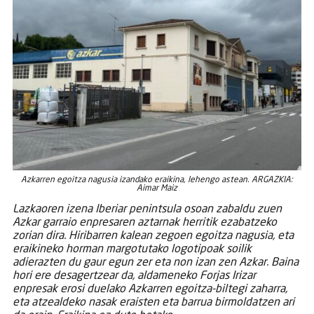
Azkarren egoitza nagusia izandako eraikina, lehengo astean. ARGAZKIA:
Aimar Maiz
L
azkaoren izena Iberiar penintsula osoan zabaldu zuen
Azkar garraio enpresaren aztarnak herritik ezabatzeko
zorian dira. Hiribarren kalean zegoen egoitza nagusia, eta
eraikineko horman margotutako logotipoak soilik
adierazten du gaur egun zer eta non izan zen Azkar. Baina
hori ere desagertzear da, aldameneko Forjas Irizar
enpresak erosi duelako Azkarren egoitza-biltegi zaharra,
eta atzealdeko nasak eraisten eta barrua birmoldatzen ari