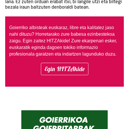
lana. Ez zuten orduan erabat itxi, bi langile utzi eta biltegi
bezala iraun baitzuten denboraldi batean.
Goierriko albisteak euskaraz, libre eta kalitatez jaso
nahi dituzu?
Horretarako zure babesa ezinbestekoa
zaigu. Egin zaitez HITZAkide!
Zure ekarpenari esker,
euskaratik eginda dagoen tokiko informazio
profesionala garatzen eta indartzen lagunduko duzu.
Egin HITZAkide