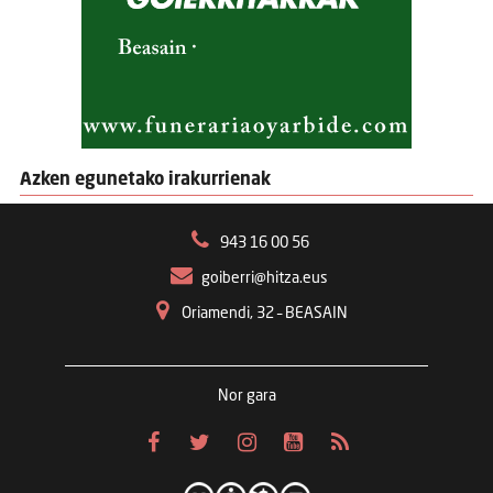
Azken egunetako irakurrienak
943 16 00 56
goiberri@hitza.eus
Oriamendi, 32 – BEASAIN
Nor gara