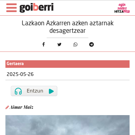
Lazkaon Azkarren azken aztarnak
desagertzear
Gertaera
2025-05-26
Aimar Maiz