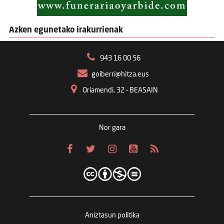
Azken egunetako irakurrienak
943 16 00 56
goiberri@hitza.eus
Oriamendi, 32 – BEASAIN
Nor gara
Aniztasun politika