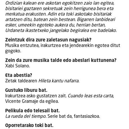
Ordizian kalean ere askotan egokitzen zaio lan egitea,
bisitariei gaztaren sekretuak zein herrigunea bera eta
merkatua erakusten. Adin eta toki askotako bisitariak
artatzen ditu, batean zein bestean. Bigarren lanbideari
esker, umeekin egoteko aukera du, herrian bertan,
Urdaneta ikastetxeko jangelako begiralea ere badelako.
Zeintzuk dira zure zaletasun nagusiak?
Musika entzutea, irakurtzea eta jendearekin egotea ditut
gogoko.
Zein da zure musika talde edo abeslari kuttunena?
Xabi Solano.
Eta abestia?
Zetak taldearen
Hileta kantu nafarra.
Gustuko liburu bat.
Irakurtzea asko gustatzen zait.
Cuando leas esta carta
,
Vicente Gramaje da egilea.
Pelikula edo telesail bat.
La rueda del tiempo.
Serie bat da, fantasiazkoa.
Oporretarako toki bat.