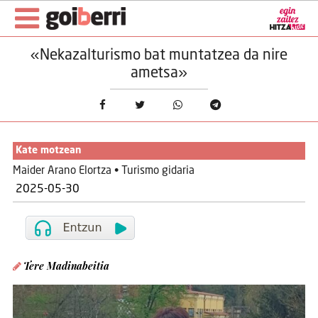
«Nekazalturismo bat muntatzea da nire
ametsa»
Kate motzean
Maider Arano Elortza • Turismo gidaria
2025-05-30
Tere Madinabeitia