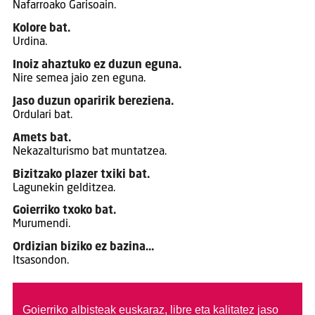
Nafarroako Garisoain.
Kolore bat.
Urdina.
Inoiz ahaztuko ez duzun eguna.
Nire semea jaio zen eguna.
Jaso duzun oparirik bereziena.
Ordulari bat.
Amets bat.
Nekazalturismo bat muntatzea.
Bizitzako plazer txiki bat.
Lagunekin gelditzea.
Goierriko txoko bat.
Murumendi.
Ordizian biziko ez bazina…
Itsasondon.
Goierriko albisteak euskaraz, libre eta kalitatez jaso