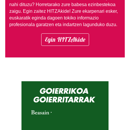
nahi dituzu?
Horretarako zure babesa ezinbestekoa
zaigu. Egin zaitez HITZAkide!
Zure ekarpenari esker,
euskaratik eginda dagoen tokiko informazio
profesionala garatzen eta indartzen lagunduko duzu.
Egin HITZAkide