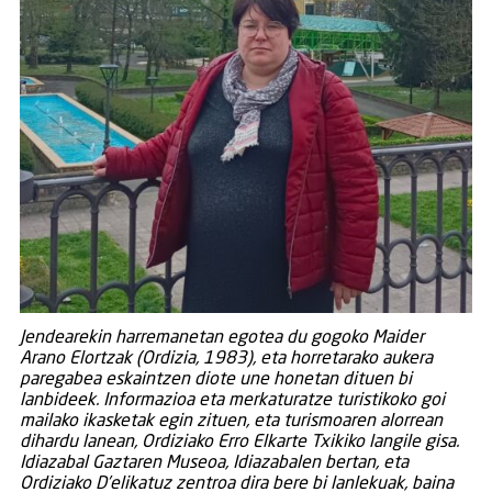
J
endearekin harremanetan egotea du gogoko Maider
Arano Elortzak (Ordizia, 1983), eta horretarako aukera
paregabea eskaintzen diote une honetan dituen bi
lanbideek. Informazioa eta merkaturatze turistikoko goi
mailako ikasketak egin zituen, eta turismoaren alorrean
dihardu lanean, Ordiziako Erro Elkarte Txikiko langile gisa.
Idiazabal Gaztaren Museoa, Idiazabalen bertan, eta
Ordiziako D’elikatuz zentroa dira bere bi lanlekuak, baina